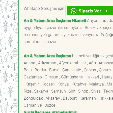
Whatapp Görüşme için
Arı & Yaban Arısı İlaçlama Hizmeti
Arıyorsanız, do
uygun fiyatlı çözümler sunuyoruz. Böcek ve haşere 
memnuniyeti garantisiyle hizmet veriyoruz. Sağlığın
sorunlarınızı çözün!
Arı & Yaban Arısı İlaçlama
hizmeti verdiğimiz şehir
Adana , Adıyaman , Afyonkarahisar , Ağrı , Amasya , An
Bolu , Burdur , Bursa , Çanakkale , Çankırı , Çorum , D
Gaziantep , Giresun , Gümüşhane , Hakkari , Hatay , I
, Kırşehir , Kocaeli , Konya , Kütahya , Malatya , 
Rize , Sakarya , Samsun , Siirt , Sinop , Sivas , Teki
Zonguldak , Aksaray , Bayburt , Karaman , Kırıkkale ,
Osmaniye , Düzce
Güçlü İlaçlama Hizmetlerimiz;