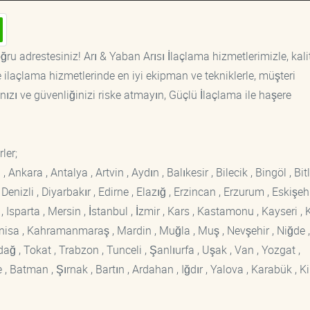
ğru adrestesiniz! Arı & Yaban Arısı İlaçlama hizmetlerimizle, kalit
ilaçlama hizmetlerinde en iyi ekipman ve tekniklerle, müşteri
ızı ve güvenliğinizi riske atmayın, Güçlü İlaçlama ile haşere
ler;
kara , Antalya , Artvin , Aydın , Balıkesir , Bilecik , Bingöl , Bitli
enizli , Diyarbakır , Edirne , Elazığ , Erzincan , Erzurum , Eskişehi
sparta , Mersin , İstanbul , İzmir , Kars , Kastamonu , Kayseri , K
Manisa , Kahramanmaraş , Mardin , Muğla , Muş , Nevşehir , Niğde ,
rdağ , Tokat , Trabzon , Tunceli , Şanlıurfa , Uşak , Van , Yozgat ,
 Batman , Şırnak , Bartın , Ardahan , Iğdır , Yalova , Karabük , Kil