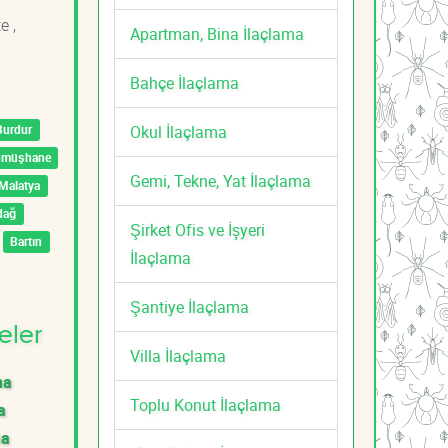
e ,
Apartman, Bina İlaçlama
Bahçe İlaçlama
Okul İlaçlama
Burdur
ümüşhane
Gemi, Tekne, Yat İlaçlama
Malatya
dağ
Şirket Ofis ve İşyeri
Bartın
İlaçlama
Şantiye İlaçlama
eler
Villa İlaçlama
ma
Toplu Konut İlaçlama
a
ma