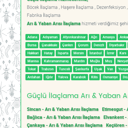
Böcek İlaçlama , Haşere İlaçlama , Dezenfeksiyon ,
Fabrika İlaçlama
Arı & Yaban Arısı İlaçlama
hizmeti verdiğimiz şehir
Adana
Adıyaman
Afyonkarahisar
Ağrı
Amasya
Anka
Bursa
Çanakkale
Çankırı
Çorum
Denizli
Diyarbakır
Hakkari
Hatay
Isparta
Mersin
İstanbul
İzmir
Kars
Manisa
Kahramanmaraş
Mardin
Muğla
Muş
Nevşeh
Tokat
Trabzon
Tunceli
Şanlıurfa
Uşak
Van
Yozga
Ardahan
Iğdır
Yalova
Karabük
Kilis
Osmaniye
Dü
Güçlü İlaçlama Arı & Yaban Ar
Sincan - Arı & Yaban Arısı İlaçlama
Etimesgut - 
Bağlıca - Arı & Yaban Arısı İlaçlama
Elvankent -
Çankaya - Arı & Yaban Arısı İlaçlama
Keçiören -