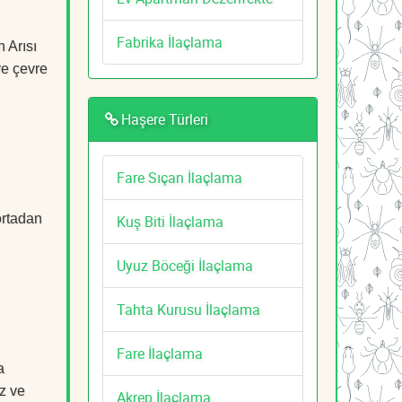
Fabrika İlaçlama
 Arısı
ve çevre
Haşere Türleri
Fare Sıçan İlaçlama
ortadan
Kuş Biti İlaçlama
Uyuz Böceği İlaçlama
Tahta Kurusu İlaçlama
Fare İlaçlama
a
z ve
Akrep İlaçlama