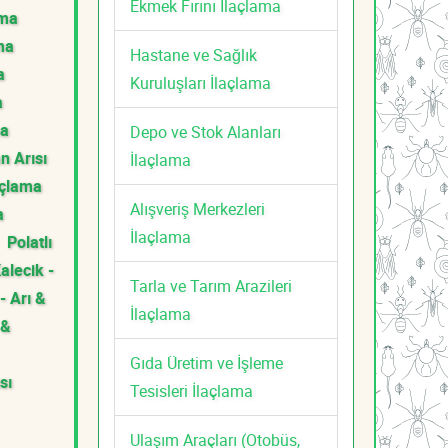
Ekmek Fırını İlaçlama
ama
ma
Hastane ve Sağlık
a
Kuruluşları İlaçlama
a
ma
Depo ve Stok Alanları
n Arısı
İlaçlama
açlama
Alışveriş Merkezleri
a
İlaçlama
Polatlı
alecik -
Tarla ve Tarım Arazileri
- Arı &
İlaçlama
 &
Gıda Üretim ve İşleme
sı
Tesisleri İlaçlama
Ulaşım Araçları (Otobüs,