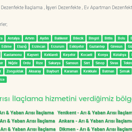
 Dezenfekte İlaçlama , İşyeri Dezenfekte , Ev Apartman Dezenfekt
ler;
ra
Antalya
Artvin
Aydın
Balıkesir
Bilecik
Bingöl
Bitlis
Bolu
Edirne
Elazığ
Erzincan
Erzurum
Eskişehir
Gaziantep
Giresun
G
Kastamonu
Kayseri
Kırklareli
Kırşehir
Kocaeli
Konya
Kütahya
ir
Niğde
Ordu
Rize
Sakarya
Samsun
Siirt
Sinop
Sivas
Tekir
t
Zonguldak
Aksaray
Bayburt
Karaman
Kırıkkale
Batman
Şırnak
zce
ısı İlaçlama hizmetini verdiğimiz bölg
Arı & Yaban Arısı İlaçlama
Yenikent - Arı & Yaban Arısı İlaçla
 Arı & Yaban Arısı İlaçlama
Ankara - Arı & Yaban Arısı İlaçlam
 Arı & Yaban Arısı İlaçlama
Dikmen - Arı & Yaban Arısı İlaçla