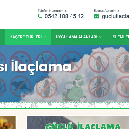
Telefon Numaramız:
Eposta Adresimiz :
0542 188 45 42
gucluilac
HAŞERE TÜRLERİ
UYGULAMA ALANLARI
İŞLEMLE
sı İlaçlama