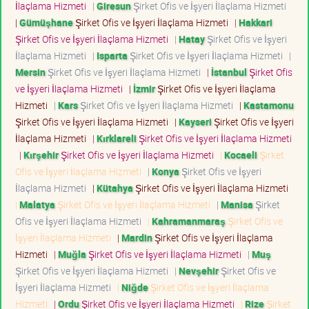
İlaçlama Hizmeti
|
Giresun
Şirket Ofis ve İşyeri İlaçlama Hizmeti
|
Gümüşhane
Şirket Ofis ve İşyeri İlaçlama Hizmeti
|
Hakkari
Şirket Ofis ve İşyeri İlaçlama Hizmeti
|
Hatay
Şirket Ofis ve İşyeri
İlaçlama Hizmeti
|
Isparta
Şirket Ofis ve İşyeri İlaçlama Hizmeti
|
Mersin
Şirket Ofis ve İşyeri İlaçlama Hizmeti
|
İstanbul
Şirket Ofis
ve İşyeri İlaçlama Hizmeti
|
İzmir
Şirket Ofis ve İşyeri İlaçlama
Hizmeti
|
Kars
Şirket Ofis ve İşyeri İlaçlama Hizmeti
|
Kastamonu
Şirket Ofis ve İşyeri İlaçlama Hizmeti
|
Kayseri
Şirket Ofis ve İşyeri
İlaçlama Hizmeti
|
Kırklareli
Şirket Ofis ve İşyeri İlaçlama Hizmeti
|
Kırşehir
Şirket Ofis ve İşyeri İlaçlama Hizmeti
|
Kocaeli
Şirket
Ofis ve İşyeri İlaçlama Hizmeti
|
Konya
Şirket Ofis ve İşyeri
İlaçlama Hizmeti
|
Kütahya
Şirket Ofis ve İşyeri İlaçlama Hizmeti
|
Malatya
Şirket Ofis ve İşyeri İlaçlama Hizmeti
|
Manisa
Şirket
Ofis ve İşyeri İlaçlama Hizmeti
|
Kahramanmaraş
Şirket Ofis ve
İşyeri İlaçlama Hizmeti
|
Mardin
Şirket Ofis ve İşyeri İlaçlama
Hizmeti
|
Muğla
Şirket Ofis ve İşyeri İlaçlama Hizmeti
|
Muş
Şirket Ofis ve İşyeri İlaçlama Hizmeti
|
Nevşehir
Şirket Ofis ve
İşyeri İlaçlama Hizmeti
|
Niğde
Şirket Ofis ve İşyeri İlaçlama
Hizmeti
|
Ordu
Şirket Ofis ve İşyeri İlaçlama Hizmeti
|
Rize
Şirket