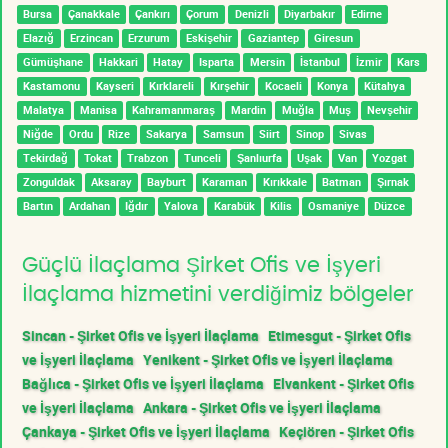
Bursa
Çanakkale
Çankırı
Çorum
Denizli
Diyarbakır
Edirne
Elazığ
Erzincan
Erzurum
Eskişehir
Gaziantep
Giresun
Gümüşhane
Hakkari
Hatay
Isparta
Mersin
İstanbul
İzmir
Kars
Kastamonu
Kayseri
Kırklareli
Kırşehir
Kocaeli
Konya
Kütahya
Malatya
Manisa
Kahramanmaraş
Mardin
Muğla
Muş
Nevşehir
Niğde
Ordu
Rize
Sakarya
Samsun
Siirt
Sinop
Sivas
Tekirdağ
Tokat
Trabzon
Tunceli
Şanlıurfa
Uşak
Van
Yozgat
Zonguldak
Aksaray
Bayburt
Karaman
Kırıkkale
Batman
Şırnak
Bartın
Ardahan
Iğdır
Yalova
Karabük
Kilis
Osmaniye
Düzce
Güçlü İlaçlama Şirket Ofis ve İşyeri
İlaçlama hizmetini verdiğimiz bölgeler
Sincan - Şirket Ofis ve İşyeri İlaçlama
Etimesgut - Şirket Ofis
ve İşyeri İlaçlama
Yenikent - Şirket Ofis ve İşyeri İlaçlama
Bağlıca - Şirket Ofis ve İşyeri İlaçlama
Elvankent - Şirket Ofis
ve İşyeri İlaçlama
Ankara - Şirket Ofis ve İşyeri İlaçlama
Çankaya - Şirket Ofis ve İşyeri İlaçlama
Keçiören - Şirket Ofis