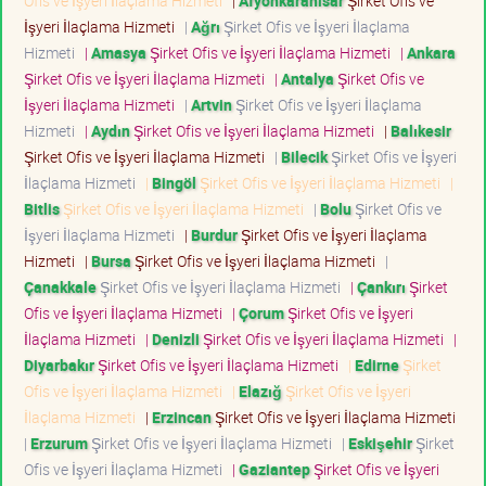
Ofis ve İşyeri İlaçlama Hizmeti
|
Afyonkarahisar
Şirket Ofis ve
İşyeri İlaçlama Hizmeti
|
Ağrı
Şirket Ofis ve İşyeri İlaçlama
Hizmeti
|
Amasya
Şirket Ofis ve İşyeri İlaçlama Hizmeti
|
Ankara
Şirket Ofis ve İşyeri İlaçlama Hizmeti
|
Antalya
Şirket Ofis ve
İşyeri İlaçlama Hizmeti
|
Artvin
Şirket Ofis ve İşyeri İlaçlama
Hizmeti
|
Aydın
Şirket Ofis ve İşyeri İlaçlama Hizmeti
|
Balıkesir
Şirket Ofis ve İşyeri İlaçlama Hizmeti
|
Bilecik
Şirket Ofis ve İşyeri
İlaçlama Hizmeti
|
Bingöl
Şirket Ofis ve İşyeri İlaçlama Hizmeti
|
Bitlis
Şirket Ofis ve İşyeri İlaçlama Hizmeti
|
Bolu
Şirket Ofis ve
İşyeri İlaçlama Hizmeti
|
Burdur
Şirket Ofis ve İşyeri İlaçlama
Hizmeti
|
Bursa
Şirket Ofis ve İşyeri İlaçlama Hizmeti
|
Çanakkale
Şirket Ofis ve İşyeri İlaçlama Hizmeti
|
Çankırı
Şirket
Ofis ve İşyeri İlaçlama Hizmeti
|
Çorum
Şirket Ofis ve İşyeri
İlaçlama Hizmeti
|
Denizli
Şirket Ofis ve İşyeri İlaçlama Hizmeti
|
Diyarbakır
Şirket Ofis ve İşyeri İlaçlama Hizmeti
|
Edirne
Şirket
Ofis ve İşyeri İlaçlama Hizmeti
|
Elazığ
Şirket Ofis ve İşyeri
İlaçlama Hizmeti
|
Erzincan
Şirket Ofis ve İşyeri İlaçlama Hizmeti
|
Erzurum
Şirket Ofis ve İşyeri İlaçlama Hizmeti
|
Eskişehir
Şirket
Ofis ve İşyeri İlaçlama Hizmeti
|
Gaziantep
Şirket Ofis ve İşyeri