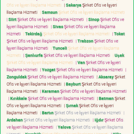
Ofis ve İşyeri İlaçlama Hizmeti
|
Sakarya
Şirket Ofis ve İşyeri
İlaçlama Hizmeti
|
Samsun
Şirket Ofis ve İşyeri İlaçlama Hizmeti
|
Siirt
Şirket Ofis ve İşyeri İlaçlama Hizmeti
|
Sinop
Şirket Ofis ve
İşyeri İlaçlama Hizmeti
|
Sivas
Şirket Ofis ve İşyeri İlaçlama
Hizmeti
|
Tekirdağ
Şirket Ofis ve İşyeri İlaçlama Hizmeti
|
Tokat
Şirket Ofis ve İşyeri İlaçlama Hizmeti
|
Trabzon
Şirket Ofis ve
İşyeri İlaçlama Hizmeti
|
Tunceli
Şirket Ofis ve İşyeri İlaçlama
Hizmeti
|
Şanlıurfa
Şirket Ofis ve İşyeri İlaçlama Hizmeti
|
Uşak
Şirket Ofis ve İşyeri İlaçlama Hizmeti
|
Van
Şirket Ofis ve İşyeri
İlaçlama Hizmeti
|
Yozgat
Şirket Ofis ve İşyeri İlaçlama Hizmeti
|
Zonguldak
Şirket Ofis ve İşyeri İlaçlama Hizmeti
|
Aksaray
Şirket
Ofis ve İşyeri İlaçlama Hizmeti
|
Bayburt
Şirket Ofis ve İşyeri
İlaçlama Hizmeti
|
Karaman
Şirket Ofis ve İşyeri İlaçlama Hizmeti
|
Kırıkkale
Şirket Ofis ve İşyeri İlaçlama Hizmeti
|
Batman
Şirket
Ofis ve İşyeri İlaçlama Hizmeti
|
Şırnak
Şirket Ofis ve İşyeri
İlaçlama Hizmeti
|
Bartın
Şirket Ofis ve İşyeri İlaçlama Hizmeti
|
Ardahan
Şirket Ofis ve İşyeri İlaçlama Hizmeti
|
Iğdır
Şirket Ofis
ve İşyeri İlaçlama Hizmeti
|
Yalova
Şirket Ofis ve İşyeri İlaçlama