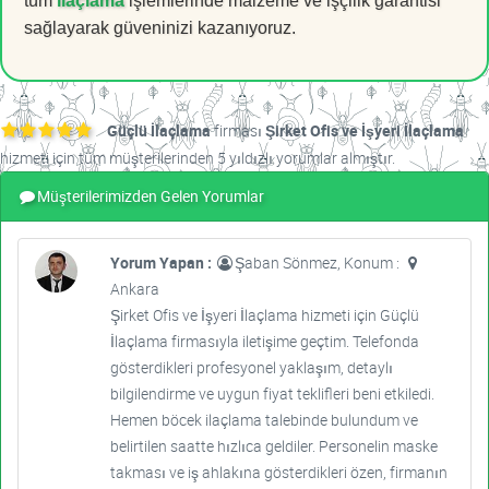
tüm
ilaçlama
işlemlerinde malzeme ve işçilik garantisi
sağlayarak güveninizi kazanıyoruz.
Güçlü İlaçlama
firması
Şirket Ofis ve İşyeri İlaçlama
hizmeti için tüm müşterilerinden 5 yıldızlı yorumlar almıştır.
Müşterilerimizden Gelen Yorumlar
Yorum Yapan :
Şaban Sönmez, Konum :
Ankara
Şirket Ofis ve İşyeri İlaçlama hizmeti için Güçlü
İlaçlama firmasıyla iletişime geçtim. Telefonda
gösterdikleri profesyonel yaklaşım, detaylı
bilgilendirme ve uygun fiyat teklifleri beni etkiledi.
Hemen böcek ilaçlama talebinde bulundum ve
belirtilen saatte hızlıca geldiler. Personelin maske
takması ve iş ahlakına gösterdikleri özen, firmanın