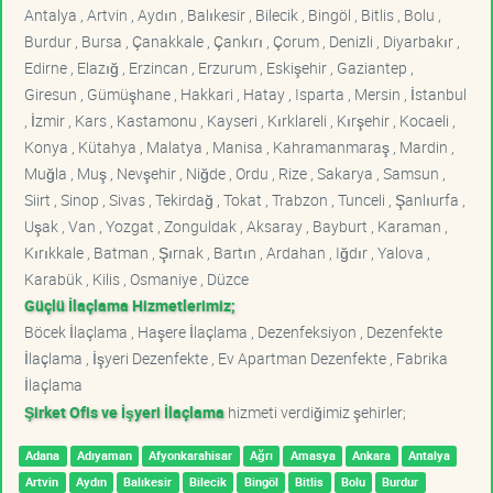
Antalya , Artvin , Aydın , Balıkesir , Bilecik , Bingöl , Bitlis , Bolu ,
Burdur , Bursa , Çanakkale , Çankırı , Çorum , Denizli , Diyarbakır ,
Edirne , Elazığ , Erzincan , Erzurum , Eskişehir , Gaziantep ,
Giresun , Gümüşhane , Hakkari , Hatay , Isparta , Mersin , İstanbul
, İzmir , Kars , Kastamonu , Kayseri , Kırklareli , Kırşehir , Kocaeli ,
Konya , Kütahya , Malatya , Manisa , Kahramanmaraş , Mardin ,
Muğla , Muş , Nevşehir , Niğde , Ordu , Rize , Sakarya , Samsun ,
Siirt , Sinop , Sivas , Tekirdağ , Tokat , Trabzon , Tunceli , Şanlıurfa ,
Uşak , Van , Yozgat , Zonguldak , Aksaray , Bayburt , Karaman ,
Kırıkkale , Batman , Şırnak , Bartın , Ardahan , Iğdır , Yalova ,
Karabük , Kilis , Osmaniye , Düzce
Güçlü İlaçlama Hizmetlerimiz;
Böcek İlaçlama , Haşere İlaçlama , Dezenfeksiyon , Dezenfekte
İlaçlama , İşyeri Dezenfekte , Ev Apartman Dezenfekte , Fabrika
İlaçlama
Şirket Ofis ve İşyeri İlaçlama
hizmeti verdiğimiz şehirler;
Adana
Adıyaman
Afyonkarahisar
Ağrı
Amasya
Ankara
Antalya
Artvin
Aydın
Balıkesir
Bilecik
Bingöl
Bitlis
Bolu
Burdur