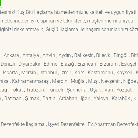
siniz! Kuş Biti İlaçlama hizmetlerimizle, kaliteli ve uygun fiyatlı
etlerinde en iyi ekipman ve tekniklerle, müşteri memnuniyeti
iğinizi riske atmayın, Güçlü İlaçlama ile haşere sorunlarınızı çöz
kara , Antalya , Artvin , Aydın , Balıkesir , Bilecik , Bingöl , Bitli
enizli , Diyarbakır , Edirne , Elazığ , Erzincan , Erzurum , Eskişehi
sparta , Mersin , İstanbul , İzmir , Kars , Kastamonu , Kayseri , K
Manisa , Kahramanmaraş , Mardin , Muğla , Muş , Nevşehir , Niğde ,
rdağ , Tokat , Trabzon , Tunceli , Şanlıurfa , Uşak , Van , Yozgat ,
 Batman , Şırnak , Bartın , Ardahan , Iğdır , Yalova , Karabük , Kil
 Dezenfekte İlaçlama , İşyeri Dezenfekte , Ev Apartman Dezenfekt