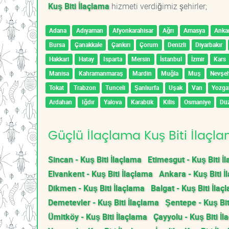
Kuş Biti İlaçlama
hizmeti verdiğimiz şehirler;
Adana
Adıyaman
Afyonkarahisar
Ağrı
Amasya
Anka
Bursa
Çanakkale
Çankırı
Çorum
Denizli
Diyarbakır
Hakkari
Hatay
Isparta
Mersin
İstanbul
İzmir
Kars
Manisa
Kahramanmaraş
Mardin
Muğla
Muş
Nevşeh
Tokat
Trabzon
Tunceli
Şanlıurfa
Uşak
Van
Yozga
Ardahan
Iğdır
Yalova
Karabük
Kilis
Osmaniye
Dü
Güçlü İlaçlama Kuş Biti İlaçla
Sincan - Kuş Biti İlaçlama
Etimesgut - Kuş Biti İ
Elvankent - Kuş Biti İlaçlama
Ankara - Kuş Biti İ
Dikmen - Kuş Biti İlaçlama
Balgat - Kuş Biti İlaç
Demetevler - Kuş Biti İlaçlama
Şentepe - Kuş Bit
Ümitköy - Kuş Biti İlaçlama
Çayyolu - Kuş Biti İ