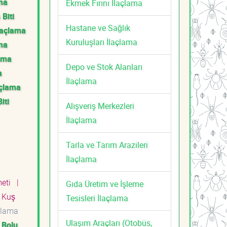
ama
Ekmek Fırını İlaçlama
 Biti
Hastane ve Sağlık
İlaçlama
Kuruluşları İlaçlama
ama
lama
Depo ve Stok Alanları
a
İlaçlama
açlama
iti
Alışveriş Merkezleri
İlaçlama
Tarla ve Tarım Arazileri
İlaçlama
meti
|
Gıda Üretim ve İşleme
Kuş
Tesisleri İlaçlama
çlama
Ulaşım Araçları (Otobüs,
|
Bolu