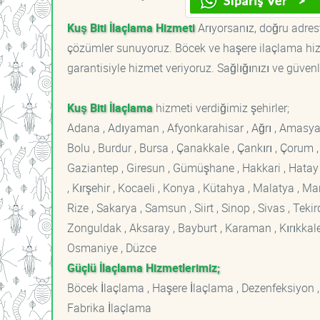
Kuş Biti İlaçlama Hizmeti
Arıyorsanız, doğru adreste
çözümler sunuyoruz. Böcek ve haşere ilaçlama hizm
garantisiyle hizmet veriyoruz. Sağlığınızı ve güvenl
Kuş Biti İlaçlama
hizmeti verdiğimiz şehirler;
Adana , Adıyaman , Afyonkarahisar , Ağrı , Amasya , An
Bolu , Burdur , Bursa , Çanakkale , Çankırı , Çorum , D
Gaziantep , Giresun , Gümüşhane , Hakkari , Hatay , I
, Kırşehir , Kocaeli , Konya , Kütahya , Malatya , 
Rize , Sakarya , Samsun , Siirt , Sinop , Sivas , Teki
Zonguldak , Aksaray , Bayburt , Karaman , Kırıkkale ,
Osmaniye , Düzce
Güçlü İlaçlama Hizmetlerimiz;
Böcek İlaçlama , Haşere İlaçlama , Dezenfeksiyon ,
Fabrika İlaçlama