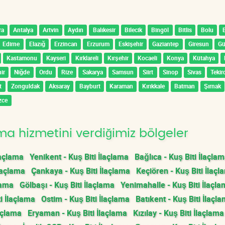
ra
Antalya
Artvin
Aydın
Balıkesir
Bilecik
Bingöl
Bitlis
Bolu
Edirne
Elazığ
Erzincan
Erzurum
Eskişehir
Gaziantep
Giresun
G
Kastamonu
Kayseri
Kırklareli
Kırşehir
Kocaeli
Konya
Kütahya
ir
Niğde
Ordu
Rize
Sakarya
Samsun
Siirt
Sinop
Sivas
Tekir
t
Zonguldak
Aksaray
Bayburt
Karaman
Kırıkkale
Batman
Şırnak
zce
ma hizmetini verdiğimiz bölgeler
laçlama
Yenikent - Kuş Biti İlaçlama
Bağlıca - Kuş Biti İlaçla
laçlama
Çankaya - Kuş Biti İlaçlama
Keçiören - Kuş Biti İlaçl
lama
Gölbaşı - Kuş Biti İlaçlama
Yenimahalle - Kuş Biti İlaçl
i İlaçlama
Ostim - Kuş Biti İlaçlama
Batıkent - Kuş Biti İlaçl
laçlama
Eryaman - Kuş Biti İlaçlama
Kızılay - Kuş Biti İlaçlama