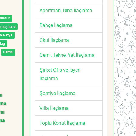
Apartman, Bina İlaçlama
Burdur
Bahçe İlaçlama
ümüşhane
Malatya
Okul İlaçlama
dağ
Bartın
Gemi, Tekne, Yat İlaçlama
Şirket Ofis ve İşyeri
İlaçlama
Şantiye İlaçlama
ma
ama
Villa İlaçlama
ama
ama
Toplu Konut İlaçlama