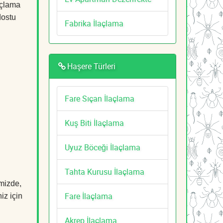
açlama
dostu
Fabrika İlaçlama
Haşere Türleri
Fare Sıçan İlaçlama
Kuş Biti İlaçlama
Uyuz Böceği İlaçlama
Tahta Kurusu İlaçlama
imizde,
Fare İlaçlama
iz için
Akrep İlaçlama