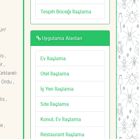
Tespih Böceği İlaçlama
ün!
Uygulama Alanları
s ,
Ev İlaçlama
r ,
ırklareli
Otel İlaçlama
 Ordu ,
İş Yeri İlaçlama
is ,
Site İlaçlama
Konut, Ev İlaçlama
e ,
Restaurant İlaçlama