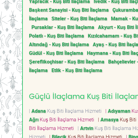
Yapracık - Kuş Biti İlaçlama
İvedik - Kuş Biti İla
Başkent Sanayisi - Kuş Biti İlaçlama
Çukurambar 
İlaçlama
Siteler - Kuş Biti İlaçlama
Mamak - Kuş
Pursaklar - Kuş Biti İlaçlama
Akyurt - Kuş Biti 
Polatlı - Kuş Biti İlaçlama
Kızılcahamam - Kuş Bit
Altındağ - Kuş Biti İlaçlama
Ayaş - Kuş Biti İlaç
Güdül - Kuş Biti İlaçlama
Haymana - Kuş Biti İla
Şereflikoçhisar - Kuş Biti İlaçlama
Bahçelievler 
İlaçlama
Etlik - Kuş Biti İlaçlama
Güçlü İlaçlama Kuş Biti İlaçla
|
Adana
Kuş Biti İlaçlama Hizmeti
|
Adıyaman
Kuş
Ağrı
Kuş Biti İlaçlama Hizmeti
|
Amasya
Kuş Biti
Biti İlaçlama Hizmeti
|
Artvin
Kuş Biti İlaçlama H
Hizmeti
|
Bilecik
Kuş Biti İlaçlama Hizmeti
|
Bing