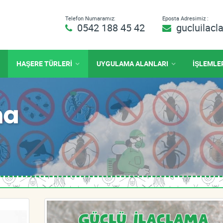
Telefon Numaramız:
Eposta Adresimiz :
0542 188 45 42
gucluilac
HAŞERE TÜRLERİ
UYGULAMA ALANLARI
İŞLEMLE
ma