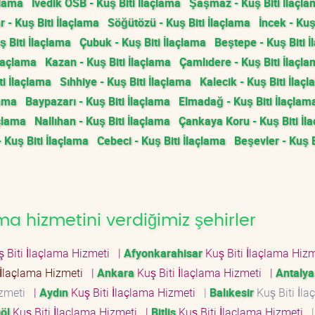
çlama
İvedik OSB - Kuş Biti İlaçlama
Şaşmaz - Kuş Biti İlaçl
- Kuş Biti İlaçlama
Söğütözü - Kuş Biti İlaçlama
İncek - Kuş
 Biti İlaçlama
Çubuk - Kuş Biti İlaçlama
Beştepe - Kuş Biti 
İlaçlama
Kazan - Kuş Biti İlaçlama
Çamlıdere - Kuş Biti İlaçl
i İlaçlama
Sıhhiye - Kuş Biti İlaçlama
Kalecik - Kuş Biti İlaç
lama
Baypazarı - Kuş Biti İlaçlama
Elmadağ - Kuş Biti İlaçlam
çlama
Nallıhan - Kuş Biti İlaçlama
Çankaya Koru - Kuş Biti İl
- Kuş Biti İlaçlama
Cebeci - Kuş Biti İlaçlama
Beşevler - Kuş B
ma hizmetini verdiğimiz şehirler
 Biti İlaçlama Hizmeti
|
Afyonkarahisar
Kuş Biti İlaçlama Hiz
 İlaçlama Hizmeti
|
Ankara
Kuş Biti İlaçlama Hizmeti
|
Antalya
izmeti
|
Aydın
Kuş Biti İlaçlama Hizmeti
|
Balıkesir
Kuş Biti İla
öl
Kuş Biti İlaçlama Hizmeti
|
Bitlis
Kuş Biti İlaçlama Hizmeti