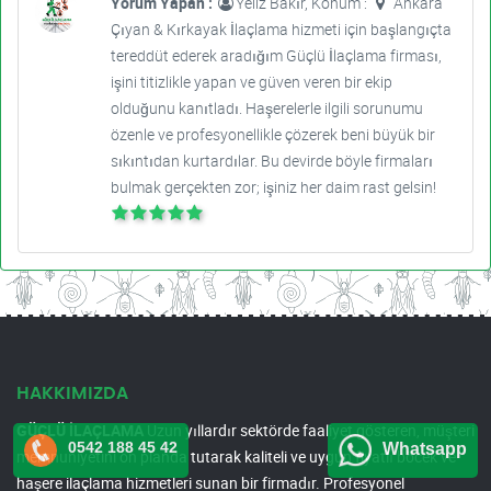
Yorum Yapan :
Yeliz Bakır, Konum :
Ankara
Çıyan & Kırkayak İlaçlama hizmeti için başlangıçta
tereddüt ederek aradığım Güçlü İlaçlama firması,
işini titizlikle yapan ve güven veren bir ekip
olduğunu kanıtladı. Haşerelerle ilgili sorunumu
özenle ve profesyonellikle çözerek beni büyük bir
sıkıntıdan kurtardılar. Bu devirde böyle firmaları
bulmak gerçekten zor; işiniz her daim rast gelsin!
HAKKIMIZDA
GÜÇLÜ İLAÇLAMA
Uzun yıllardır sektörde faaliyet gösteren, müşteri
0542 188 45 42
Whatsapp
memnuniyetini ön planda tutarak kaliteli ve uygun fiyatlı böcek ve
haşere ilaçlama hizmetleri sunan bir firmadır. Profesyonel