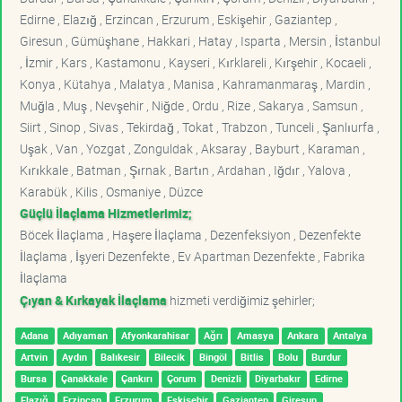
Edirne , Elazığ , Erzincan , Erzurum , Eskişehir , Gaziantep ,
Giresun , Gümüşhane , Hakkari , Hatay , Isparta , Mersin , İstanbul
, İzmir , Kars , Kastamonu , Kayseri , Kırklareli , Kırşehir , Kocaeli ,
Konya , Kütahya , Malatya , Manisa , Kahramanmaraş , Mardin ,
Muğla , Muş , Nevşehir , Niğde , Ordu , Rize , Sakarya , Samsun ,
Siirt , Sinop , Sivas , Tekirdağ , Tokat , Trabzon , Tunceli , Şanlıurfa ,
Uşak , Van , Yozgat , Zonguldak , Aksaray , Bayburt , Karaman ,
Kırıkkale , Batman , Şırnak , Bartın , Ardahan , Iğdır , Yalova ,
Karabük , Kilis , Osmaniye , Düzce
Güçlü İlaçlama Hizmetlerimiz;
Böcek İlaçlama , Haşere İlaçlama , Dezenfeksiyon , Dezenfekte
İlaçlama , İşyeri Dezenfekte , Ev Apartman Dezenfekte , Fabrika
İlaçlama
Çıyan & Kırkayak İlaçlama
hizmeti verdiğimiz şehirler;
Adana
Adıyaman
Afyonkarahisar
Ağrı
Amasya
Ankara
Antalya
Artvin
Aydın
Balıkesir
Bilecik
Bingöl
Bitlis
Bolu
Burdur
Bursa
Çanakkale
Çankırı
Çorum
Denizli
Diyarbakır
Edirne
Elazığ
Erzincan
Erzurum
Eskişehir
Gaziantep
Giresun