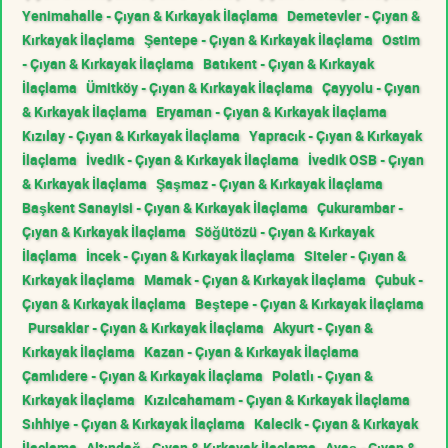
Yenimahalle - Çıyan & Kırkayak İlaçlama
Demetevler - Çıyan &
Kırkayak İlaçlama
Şentepe - Çıyan & Kırkayak İlaçlama
Ostim
- Çıyan & Kırkayak İlaçlama
Batıkent - Çıyan & Kırkayak
İlaçlama
Ümitköy - Çıyan & Kırkayak İlaçlama
Çayyolu - Çıyan
& Kırkayak İlaçlama
Eryaman - Çıyan & Kırkayak İlaçlama
Kızılay - Çıyan & Kırkayak İlaçlama
Yapracık - Çıyan & Kırkayak
İlaçlama
İvedik - Çıyan & Kırkayak İlaçlama
İvedik OSB - Çıyan
& Kırkayak İlaçlama
Şaşmaz - Çıyan & Kırkayak İlaçlama
Başkent Sanayisi - Çıyan & Kırkayak İlaçlama
Çukurambar -
Çıyan & Kırkayak İlaçlama
Söğütözü - Çıyan & Kırkayak
İlaçlama
İncek - Çıyan & Kırkayak İlaçlama
Siteler - Çıyan &
Kırkayak İlaçlama
Mamak - Çıyan & Kırkayak İlaçlama
Çubuk -
Çıyan & Kırkayak İlaçlama
Beştepe - Çıyan & Kırkayak İlaçlama
Pursaklar - Çıyan & Kırkayak İlaçlama
Akyurt - Çıyan &
Kırkayak İlaçlama
Kazan - Çıyan & Kırkayak İlaçlama
Çamlıdere - Çıyan & Kırkayak İlaçlama
Polatlı - Çıyan &
Kırkayak İlaçlama
Kızılcahamam - Çıyan & Kırkayak İlaçlama
Sıhhiye - Çıyan & Kırkayak İlaçlama
Kalecik - Çıyan & Kırkayak
İlaçlama
Altındağ - Çıyan & Kırkayak İlaçlama
Ayaş - Çıyan &