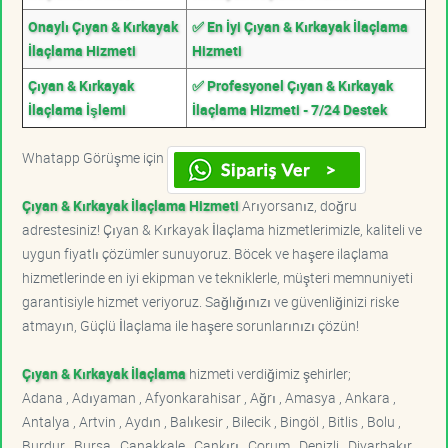
Onaylı Çıyan & Kırkayak
✅ En İyi Çıyan & Kırkayak İlaçlama
İlaçlama Hizmeti
Hizmeti
Çıyan & Kırkayak
✅ Profesyonel Çıyan & Kırkayak
İlaçlama İşlemi
İlaçlama Hizmeti - 7/24 Destek
Whatapp Görüşme için
Çıyan & Kırkayak İlaçlama Hizmeti
Arıyorsanız, doğru
adrestesiniz! Çıyan & Kırkayak İlaçlama hizmetlerimizle, kaliteli ve
uygun fiyatlı çözümler sunuyoruz. Böcek ve haşere ilaçlama
hizmetlerinde en iyi ekipman ve tekniklerle, müşteri memnuniyeti
garantisiyle hizmet veriyoruz. Sağlığınızı ve güvenliğinizi riske
atmayın, Güçlü İlaçlama ile haşere sorunlarınızı çözün!
Çıyan & Kırkayak İlaçlama
hizmeti verdiğimiz şehirler;
Adana , Adıyaman , Afyonkarahisar , Ağrı , Amasya , Ankara ,
Antalya , Artvin , Aydın , Balıkesir , Bilecik , Bingöl , Bitlis , Bolu ,
Burdur , Bursa , Çanakkale , Çankırı , Çorum , Denizli , Diyarbakır ,