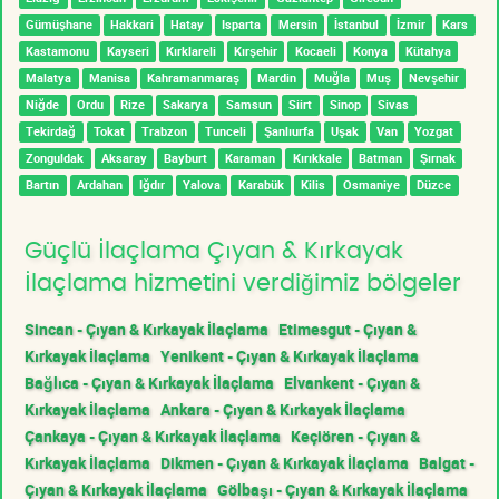
Gümüşhane
Hakkari
Hatay
Isparta
Mersin
İstanbul
İzmir
Kars
Kastamonu
Kayseri
Kırklareli
Kırşehir
Kocaeli
Konya
Kütahya
Malatya
Manisa
Kahramanmaraş
Mardin
Muğla
Muş
Nevşehir
Niğde
Ordu
Rize
Sakarya
Samsun
Siirt
Sinop
Sivas
Tekirdağ
Tokat
Trabzon
Tunceli
Şanlıurfa
Uşak
Van
Yozgat
Zonguldak
Aksaray
Bayburt
Karaman
Kırıkkale
Batman
Şırnak
Bartın
Ardahan
Iğdır
Yalova
Karabük
Kilis
Osmaniye
Düzce
Güçlü İlaçlama Çıyan & Kırkayak
İlaçlama hizmetini verdiğimiz bölgeler
Sincan - Çıyan & Kırkayak İlaçlama
Etimesgut - Çıyan &
Kırkayak İlaçlama
Yenikent - Çıyan & Kırkayak İlaçlama
Bağlıca - Çıyan & Kırkayak İlaçlama
Elvankent - Çıyan &
Kırkayak İlaçlama
Ankara - Çıyan & Kırkayak İlaçlama
Çankaya - Çıyan & Kırkayak İlaçlama
Keçiören - Çıyan &
Kırkayak İlaçlama
Dikmen - Çıyan & Kırkayak İlaçlama
Balgat -
Çıyan & Kırkayak İlaçlama
Gölbaşı - Çıyan & Kırkayak İlaçlama