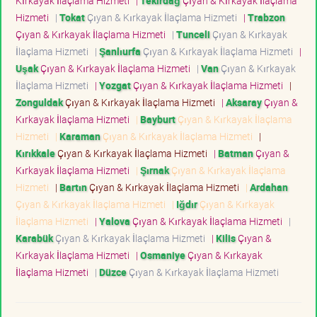
Kırkayak İlaçlama Hizmeti
|
Tekirdağ
Çıyan & Kırkayak İlaçlama
Hizmeti
|
Tokat
Çıyan & Kırkayak İlaçlama Hizmeti
|
Trabzon
Çıyan & Kırkayak İlaçlama Hizmeti
|
Tunceli
Çıyan & Kırkayak
İlaçlama Hizmeti
|
Şanlıurfa
Çıyan & Kırkayak İlaçlama Hizmeti
|
Uşak
Çıyan & Kırkayak İlaçlama Hizmeti
|
Van
Çıyan & Kırkayak
İlaçlama Hizmeti
|
Yozgat
Çıyan & Kırkayak İlaçlama Hizmeti
|
Zonguldak
Çıyan & Kırkayak İlaçlama Hizmeti
|
Aksaray
Çıyan &
Kırkayak İlaçlama Hizmeti
|
Bayburt
Çıyan & Kırkayak İlaçlama
Hizmeti
|
Karaman
Çıyan & Kırkayak İlaçlama Hizmeti
|
Kırıkkale
Çıyan & Kırkayak İlaçlama Hizmeti
|
Batman
Çıyan &
Kırkayak İlaçlama Hizmeti
|
Şırnak
Çıyan & Kırkayak İlaçlama
Hizmeti
|
Bartın
Çıyan & Kırkayak İlaçlama Hizmeti
|
Ardahan
Çıyan & Kırkayak İlaçlama Hizmeti
|
Iğdır
Çıyan & Kırkayak
İlaçlama Hizmeti
|
Yalova
Çıyan & Kırkayak İlaçlama Hizmeti
|
Karabük
Çıyan & Kırkayak İlaçlama Hizmeti
|
Kilis
Çıyan &
Kırkayak İlaçlama Hizmeti
|
Osmaniye
Çıyan & Kırkayak
İlaçlama Hizmeti
|
Düzce
Çıyan & Kırkayak İlaçlama Hizmeti