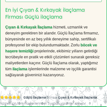
En İyi Çıyan & Kırkayak İlaçlama
Firması Güçlü İlaçlama
Çıyan & Kırkayak İlaçlama
hizmeti, uzmanlık ve
deneyim gerektiren bir alandır. Güçlü İlaçlama firmamız,
bünyesinde en az beş yıllık deneyime sahip, sertifikalı
profesyonel bir ekip bulundurmaktadır. Zorlu
böcek ve
haşere temizliği
projelerinde, ekibimiz yılların getirdiği
tecrübeyle en pratik ve etkili çözümleri sunarak gereksiz
maliyetlerden kaçınır. Güçlü İlaçlama olarak, yaptığımız
tüm
ilaçlama
işlemlerinde malzeme ve işçilik garantisi
sağlayarak güveninizi kazanıyoruz.
Güçlü İlaçlama
firması
Çıyan & Kırkayak İlaçlama
hizmeti için tüm müşterilerinden 5 yıldızlı yorumlar almıştır.