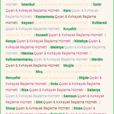
Hizmeti
|
İstanbul
Çıyan & Kırkayak İlaçlama Hizmeti
|
İzmir
Çıyan & Kırkayak İlaçlama Hizmeti
|
Kars
Çıyan & Kırkayak
İlaçlama Hizmeti
|
Kastamonu
Çıyan & Kırkayak İlaçlama
Hizmeti
|
Kayseri
Çıyan & Kırkayak İlaçlama Hizmeti
|
Kırklareli
Çıyan & Kırkayak İlaçlama Hizmeti
|
Kırşehir
Çıyan & Kırkayak
İlaçlama Hizmeti
|
Kocaeli
Çıyan & Kırkayak İlaçlama Hizmeti
|
Konya
Çıyan & Kırkayak İlaçlama Hizmeti
|
Kütahya
Çıyan &
Kırkayak İlaçlama Hizmeti
|
Malatya
Çıyan & Kırkayak İlaçlama
Hizmeti
|
Manisa
Çıyan & Kırkayak İlaçlama Hizmeti
|
Kahramanmaraş
Çıyan & Kırkayak İlaçlama Hizmeti
|
Mardin
Çıyan & Kırkayak İlaçlama Hizmeti
|
Muğla
Çıyan & Kırkayak
İlaçlama Hizmeti
|
Muş
Çıyan & Kırkayak İlaçlama Hizmeti
|
Nevşehir
Çıyan & Kırkayak İlaçlama Hizmeti
|
Niğde
Çıyan &
Kırkayak İlaçlama Hizmeti
|
Ordu
Çıyan & Kırkayak İlaçlama
Hizmeti
|
Rize
Çıyan & Kırkayak İlaçlama Hizmeti
|
Sakarya
Çıyan & Kırkayak İlaçlama Hizmeti
|
Samsun
Çıyan & Kırkayak
İlaçlama Hizmeti
|
Siirt
Çıyan & Kırkayak İlaçlama Hizmeti
|
Sinop
Çıyan & Kırkayak İlaçlama Hizmeti
|
Sivas
Çıyan &