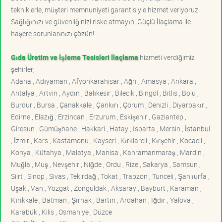
tekniklerle, müşteri memnuniyeti garantisiyle hizmet veriyoruz.
Sağlığınızı ve güvenliğinizi riske atmayın, Güçlü İlaçlama ile
haşere sorunlarınızı çözün!
Gıda Üretim ve İşleme Tesisleri İlaçlama
hizmeti verdiğimiz
şehirler;
Adana , Adıyaman , Afyonkarahisar , Ağrı , Amasya , Ankara ,
Antalya , Artvin , Aydın , Balıkesir , Bilecik , Bingöl , Bitlis , Bolu ,
Burdur , Bursa , Çanakkale , Çankırı , Çorum , Denizli , Diyarbakır ,
Edirne , Elazığ , Erzincan , Erzurum , Eskişehir , Gaziantep ,
Giresun , Gümüşhane , Hakkari , Hatay , Isparta , Mersin , İstanbul
, İzmir , Kars , Kastamonu , Kayseri , Kırklareli , Kırşehir , Kocaeli ,
Konya , Kütahya , Malatya , Manisa , Kahramanmaraş , Mardin ,
Muğla , Muş , Nevşehir , Niğde , Ordu , Rize , Sakarya , Samsun ,
Siirt , Sinop , Sivas , Tekirdağ , Tokat , Trabzon , Tunceli , Şanlıurfa ,
Uşak , Van , Yozgat , Zonguldak , Aksaray , Bayburt , Karaman ,
Kırıkkale , Batman , Şırnak , Bartın , Ardahan , Iğdır , Yalova ,
Karabük , Kilis , Osmaniye , Düzce