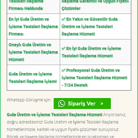
Tesisleri İlaçlama
İlaçlama Garantili ve Uygun Fiyatlı
Firması Hakkında
Çözümler
En İyi Gıda Üretim ve
✅ En Yakın ve Güvenilir Gıda
İşleme Tesisleri İlaçlama
Üretim ve İşleme Tesisleri
Firması
İlaçlama Hizmeti
Onaylı Gıda Üretim ve
✅ En İyi Gıda Üretim ve İşleme
İşleme Tesisleri İlaçlama
Tesisleri İlaçlama Hizmeti
Hizmeti
✅ Profesyonel Gıda Üretim ve
Gıda Üretim ve İşleme
İşleme Tesisleri İlaçlama Hizmeti
Tesisleri İlaçlama İşlemi
- 7/24 Destek
Whatapp Görüşme için
Gıda Üretim ve İşleme Tesisleri İlaçlama Hizmeti
Arıyorsanız,
doğru adrestesiniz! Gıda Üretim ve İşleme Tesisleri İlaçlama
hizmetlerimizle, kaliteli ve uygun fiyatlı çözümler sunuyoruz.
Böcek ve haşere ilaçlama hizmetlerinde en iyi ekipman ve