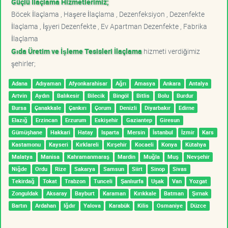
Güçlü İlaçlama Hizmetlerimiz;
Böcek İlaçlama , Haşere İlaçlama , Dezenfeksiyon , Dezenfekte
İlaçlama , İşyeri Dezenfekte , Ev Apartman Dezenfekte , Fabrika
İlaçlama
Gıda Üretim ve İşleme Tesisleri İlaçlama
hizmeti verdiğimiz
şehirler;
Adana
Adıyaman
Afyonkarahisar
Ağrı
Amasya
Ankara
Antalya
Artvin
Aydın
Balıkesir
Bilecik
Bingöl
Bitlis
Bolu
Burdur
Bursa
Çanakkale
Çankırı
Çorum
Denizli
Diyarbakır
Edirne
Elazığ
Erzincan
Erzurum
Eskişehir
Gaziantep
Giresun
Gümüşhane
Hakkari
Hatay
Isparta
Mersin
İstanbul
İzmir
Kars
Kastamonu
Kayseri
Kırklareli
Kırşehir
Kocaeli
Konya
Kütahya
Malatya
Manisa
Kahramanmaraş
Mardin
Muğla
Muş
Nevşehir
Niğde
Ordu
Rize
Sakarya
Samsun
Siirt
Sinop
Sivas
Tekirdağ
Tokat
Trabzon
Tunceli
Şanlıurfa
Uşak
Van
Yozgat
Zonguldak
Aksaray
Bayburt
Karaman
Kırıkkale
Batman
Şırnak
Bartın
Ardahan
Iğdır
Yalova
Karabük
Kilis
Osmaniye
Düzce