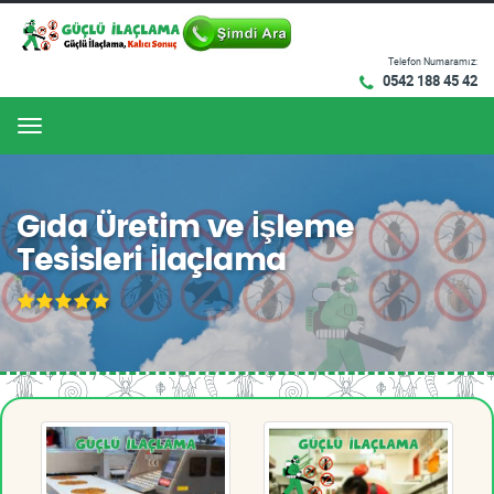
Telefon Numaramız:
0542 188 45 42
Menu
Gıda Üretim ve İşleme
Tesisleri İlaçlama