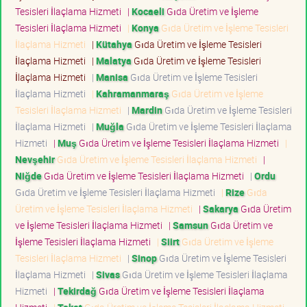
Tesisleri İlaçlama Hizmeti
|
Kocaeli
Gıda Üretim ve İşleme
Tesisleri İlaçlama Hizmeti
|
Konya
Gıda Üretim ve İşleme Tesisleri
İlaçlama Hizmeti
|
Kütahya
Gıda Üretim ve İşleme Tesisleri
İlaçlama Hizmeti
|
Malatya
Gıda Üretim ve İşleme Tesisleri
İlaçlama Hizmeti
|
Manisa
Gıda Üretim ve İşleme Tesisleri
İlaçlama Hizmeti
|
Kahramanmaraş
Gıda Üretim ve İşleme
Tesisleri İlaçlama Hizmeti
|
Mardin
Gıda Üretim ve İşleme Tesisleri
İlaçlama Hizmeti
|
Muğla
Gıda Üretim ve İşleme Tesisleri İlaçlama
Hizmeti
|
Muş
Gıda Üretim ve İşleme Tesisleri İlaçlama Hizmeti
|
Nevşehir
Gıda Üretim ve İşleme Tesisleri İlaçlama Hizmeti
|
Niğde
Gıda Üretim ve İşleme Tesisleri İlaçlama Hizmeti
|
Ordu
Gıda Üretim ve İşleme Tesisleri İlaçlama Hizmeti
|
Rize
Gıda
Üretim ve İşleme Tesisleri İlaçlama Hizmeti
|
Sakarya
Gıda Üretim
ve İşleme Tesisleri İlaçlama Hizmeti
|
Samsun
Gıda Üretim ve
İşleme Tesisleri İlaçlama Hizmeti
|
Siirt
Gıda Üretim ve İşleme
Tesisleri İlaçlama Hizmeti
|
Sinop
Gıda Üretim ve İşleme Tesisleri
İlaçlama Hizmeti
|
Sivas
Gıda Üretim ve İşleme Tesisleri İlaçlama
Hizmeti
|
Tekirdağ
Gıda Üretim ve İşleme Tesisleri İlaçlama