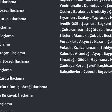
i İlaçlama
Yenimahalle , Demetevler , Şe
öceği İlaçlama
Ostim , Batıkent , Ümitköy , Ç
Eryaman , Kızılay , Yapracık , İ
Kurusu İlaçlama
İvedik OSB , Şaşmaz , Başkent
laçlama
, Çukurambar , Söğütözü , İnc
Siteler , Mamak , Çubuk , Beşt
İlaçlama
Pursaklar , Akyurt , Kazan , Ça
açlama
Polatlı , Kızılcahamam , Sıhhiye
kaçan İlaçlama
Kalecik , Altındağ , Ayaş , Bayp
Elmadağ , Güdül , Haymana , N
Böceği İlaçlama
Çankaya Koru , Şereflikoçhisar
laçlama
Bahçelievler , Cebeci , Beşevler 
Kurdu İlaçlama
ün Gümüş Böceği İlaçlama
& Kırkayak İlaçlama
laçlama