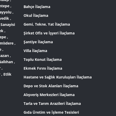
ntepe ,
Bahçe İlaçlama
ayyolu ,
Okul İlaçlama
vedik ,
Gemi, Tekne, Yat İlaçlama
 Sanayisi
ek ,
Şirket Ofis ve İşyeri İlaçlama
epe ,
Şantiye İlaçlama
mlıdere ,
 ,
Villa İlaçlama
azarı ,
Toplu Konut İlaçlama
allıhan ,
 ,
Ekmek Fırını İlaçlama
, Etlik
Hastane ve Sağlık Kuruluşları İlaçlama
Depo ve Stok Alanları İlaçlama
Alışveriş Merkezleri İlaçlama
Tarla ve Tarım Arazileri İlaçlama
Gıda Üretim ve İşleme Tesisleri