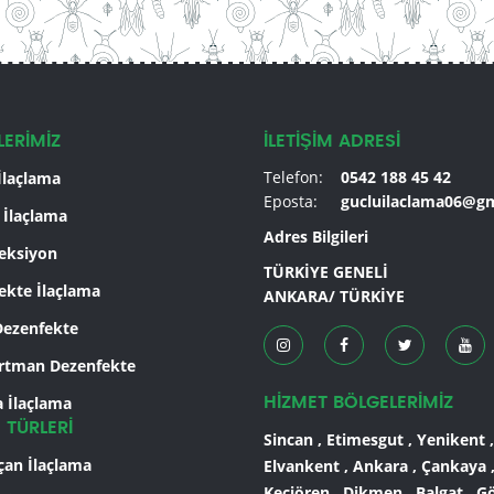
LERİMİZ
İLETİŞİM ADRESİ
Telefon:
0542 188 45 42
İlaçlama
Eposta:
gucluilaclama06@g
 İlaçlama
Adres Bilgileri
eksiyon
TÜRKİYE GENELİ
ekte İlaçlama
ANKARA/ TÜRKİYE
 Dezenfekte
rtman Dezenfekte
a İlaçlama
HİZMET BÖLGELERİMİZ
 TÜRLERİ
Sincan , Etimesgut , Yenikent ,
çan İlaçlama
Elvankent , Ankara , Çankaya 
Keçiören , Dikmen , Balgat , Gö