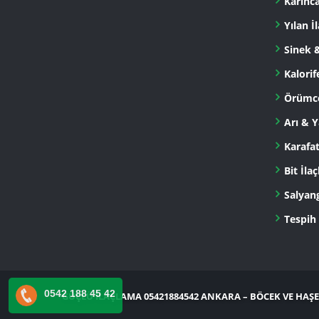
Karınc
Yılan İ
Sinek 
Kalorif
Örümce
Arı & Y
Karafa
Bit İla
Salyan
Tespih
0542 188 45 42
GÜÇLÜ İLAÇLAMA 05421884542 ANKARA – BÖCEK VE HAŞ