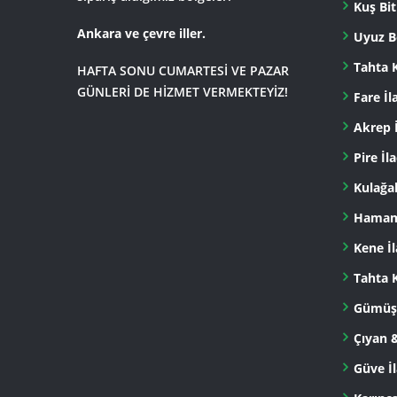
Kuş Bit
Ankara ve çevre iller.
Uyuz B
Tahta 
HAFTA SONU CUMARTESİ VE PAZAR
GÜNLERİ DE HİZMET VERMEKTEYİZ!
Fare İ
Akrep 
Pire İl
Kulağa
Hamam 
Kene İ
Tahta 
Gümüşc
Çıyan 
Güve İ