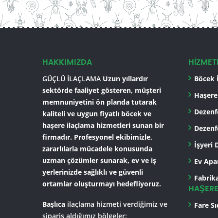
HAKKIMIZDA
HİZMET
GÜÇLÜ İLAÇLAMA
Uzun yıllardır
Böcek 
sektörde faaliyet gösteren, müşteri
Haşere
memnuniyetini ön planda tutarak
Dezenf
kaliteli ve uygun fiyatlı böcek ve
haşere ilaçlama hizmetleri sunan bir
Dezenf
firmadır. Profesyonel ekibimizle,
İşyeri
zararlılarla mücadele konusunda
uzman çözümler sunarak, ev ve iş
Ev Apa
yerlerinizde sağlıklı ve güvenli
Fabrik
ortamlar oluşturmayı hedefliyoruz.
HAŞERE
Başlıca
ilaçlama hizmeti verdiğimiz ve
Fare Sı
sipariş aldığımız bölgeler: