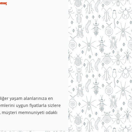
diğer yaşam alanlarınıza en
lerini uygun fiyatlarla sizlere
ak, müşteri memnuniyeti odaklı