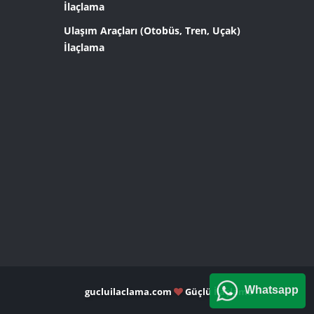
İlaçlama
Ulaşım Araçları (Otobüs, Tren, Uçak)
İlaçlama
Whatsapp
gucluilaclama.com
Güçlü İlaçlama