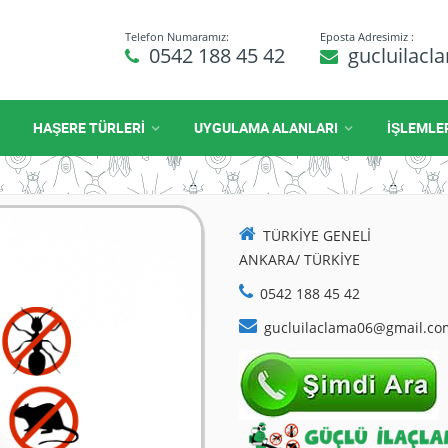
Telefon Numaramız:
Eposta Adresimiz :
0542 188 45 42
gucluilac
HAŞERE TÜRLERİ
UYGULAMA ALANLARI
İŞLEMLE
TÜRKİYE GENELİ
ANKARA/ TÜRKİYE
0542 188 45 42
gucluilaclama06@gmail.co