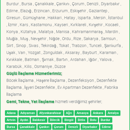
Burdur , Bursa , Çanakkale , Çankırı , Çorum , Denizli , Diyarbakır ,
Edirne , Elazığ , Erzincan , Erzurum , Eskişehir , Gaziantep ,
Giresun , Gümüşhane , Hakkari , Hatay , Isparta , Mersin , İstanbul
, İzmir , Kars , Kastamonu , Kayseri , Kırklareli , Kırşehir , Kocaeli ,
Konya , Kütahya , Malatya , Manisa , Kahramanmaraş , Mardin ,
Muğla , Muş , Nevşehir , Niğde , Ordu , Rize , Sakarya , Samsun ,
Siirt , Sinop , Sivas , Tekirdağ , Tokat , Trabzon , Tunceli , Şanlıurfa ,
Uşak , Van , Yozgat , Zonguldak , Aksaray , Bayburt , Karaman ,
Kırıkkale , Batman , Şırnak , Bartın , Ardahan , Iğdır , Yalova ,
Karabük , Kilis , Osmaniye , Düzce
Güçlü İlaçlama Hizmetlerimiz;
Böcek İlaçlama , Haşere İlaçlama , Dezenfeksiyon , Dezenfekte
İlaçlama , İşyeri Dezenfekte , Ev Apartman Dezenfekte , Fabrika
İlaçlama
Gemi, Tekne, Yat İlaçlama
hizmeti verdiğimiz şehirler;
Adana
Adıyaman
Afyonkarahisar
Ağrı
Amasya
Ankara
Antalya
Artvin
Aydın
Balıkesir
Bilecik
Bingöl
Bitlis
Bolu
Burdur
Bursa
Çanakkale
Çankırı
Çorum
Denizli
Diyarbakır
Edirne