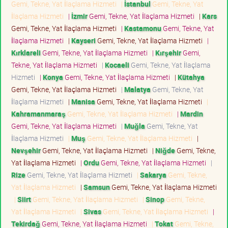
Gemi, Tekne, Yat İlaçlama Hizmeti
|
İstanbul
Gemi, Tekne, Yat
İlaçlama Hizmeti
|
İzmir
Gemi, Tekne, Yat İlaçlama Hizmeti
|
Kars
Gemi, Tekne, Yat İlaçlama Hizmeti
|
Kastamonu
Gemi, Tekne, Yat
İlaçlama Hizmeti
|
Kayseri
Gemi, Tekne, Yat İlaçlama Hizmeti
|
Kırklareli
Gemi, Tekne, Yat İlaçlama Hizmeti
|
Kırşehir
Gemi,
Tekne, Yat İlaçlama Hizmeti
|
Kocaeli
Gemi, Tekne, Yat İlaçlama
Hizmeti
|
Konya
Gemi, Tekne, Yat İlaçlama Hizmeti
|
Kütahya
Gemi, Tekne, Yat İlaçlama Hizmeti
|
Malatya
Gemi, Tekne, Yat
İlaçlama Hizmeti
|
Manisa
Gemi, Tekne, Yat İlaçlama Hizmeti
|
Kahramanmaraş
Gemi, Tekne, Yat İlaçlama Hizmeti
|
Mardin
Gemi, Tekne, Yat İlaçlama Hizmeti
|
Muğla
Gemi, Tekne, Yat
İlaçlama Hizmeti
|
Muş
Gemi, Tekne, Yat İlaçlama Hizmeti
|
Nevşehir
Gemi, Tekne, Yat İlaçlama Hizmeti
|
Niğde
Gemi, Tekne,
Yat İlaçlama Hizmeti
|
Ordu
Gemi, Tekne, Yat İlaçlama Hizmeti
|
Rize
Gemi, Tekne, Yat İlaçlama Hizmeti
|
Sakarya
Gemi, Tekne,
Yat İlaçlama Hizmeti
|
Samsun
Gemi, Tekne, Yat İlaçlama Hizmeti
|
Siirt
Gemi, Tekne, Yat İlaçlama Hizmeti
|
Sinop
Gemi, Tekne,
Yat İlaçlama Hizmeti
|
Sivas
Gemi, Tekne, Yat İlaçlama Hizmeti
|
Tekirdağ
Gemi, Tekne, Yat İlaçlama Hizmeti
|
Tokat
Gemi, Tekne,