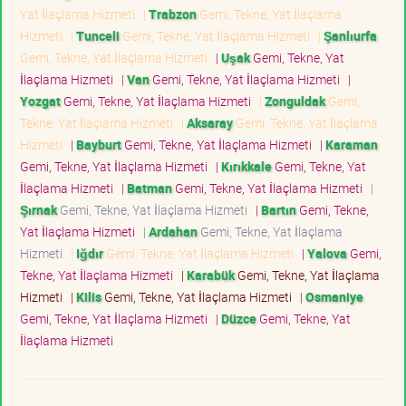
Yat İlaçlama Hizmeti
|
Trabzon
Gemi, Tekne, Yat İlaçlama
Hizmeti
|
Tunceli
Gemi, Tekne, Yat İlaçlama Hizmeti
|
Şanlıurfa
Gemi, Tekne, Yat İlaçlama Hizmeti
|
Uşak
Gemi, Tekne, Yat
İlaçlama Hizmeti
|
Van
Gemi, Tekne, Yat İlaçlama Hizmeti
|
Yozgat
Gemi, Tekne, Yat İlaçlama Hizmeti
|
Zonguldak
Gemi,
Tekne, Yat İlaçlama Hizmeti
|
Aksaray
Gemi, Tekne, Yat İlaçlama
Hizmeti
|
Bayburt
Gemi, Tekne, Yat İlaçlama Hizmeti
|
Karaman
Gemi, Tekne, Yat İlaçlama Hizmeti
|
Kırıkkale
Gemi, Tekne, Yat
İlaçlama Hizmeti
|
Batman
Gemi, Tekne, Yat İlaçlama Hizmeti
|
Şırnak
Gemi, Tekne, Yat İlaçlama Hizmeti
|
Bartın
Gemi, Tekne,
Yat İlaçlama Hizmeti
|
Ardahan
Gemi, Tekne, Yat İlaçlama
Hizmeti
|
Iğdır
Gemi, Tekne, Yat İlaçlama Hizmeti
|
Yalova
Gemi,
Tekne, Yat İlaçlama Hizmeti
|
Karabük
Gemi, Tekne, Yat İlaçlama
Hizmeti
|
Kilis
Gemi, Tekne, Yat İlaçlama Hizmeti
|
Osmaniye
Gemi, Tekne, Yat İlaçlama Hizmeti
|
Düzce
Gemi, Tekne, Yat
İlaçlama Hizmeti