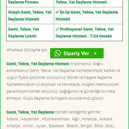
İlaçlama Firması
Tekne, Yat İlaçlama Hizmeti
Onaylı Gemi, Tekne, Yat
✅ En İyi Gemi, Tekne, Yat İlaçlama
İlaçlama Hizmeti
Hizmeti
Gemi, Tekne, Yat
✅ Profesyonel Gemi, Tekne, Yat
İlaçlama İşlemi
İlaçlama Hizmeti - 7/24 Destek
Whatapp Görüşme için
Gemi, Tekne, Yat İlaçlama Hizmeti
Arıyorsanız, doğru
adrestesiniz! Gemi, Tekne, Yat İlaçlama hizmetlerimizle, kaliteli ve
uygun fiyatlı çözümler sunuyoruz. Böcek ve haşere ilaçlama
hizmetlerinde en iyi ekipman ve tekniklerle, müşteri memnuniyeti
garantisiyle hizmet veriyoruz. Sağlığınızı ve güvenliğinizi riske
atmayın, Güçlü İlaçlama ile haşere sorunlarınızı çözün!
Gemi, Tekne, Yat İlaçlama
hizmeti verdiğimiz şehirler;
Adana , Adıyaman , Afyonkarahisar , Ağrı , Amasya , Ankara ,
Antalya , Artvin , Aydın , Balıkesir , Bilecik , Bingöl , Bitlis , Bolu ,