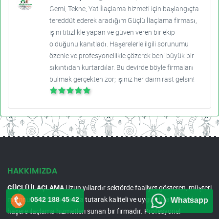
Gemi, Tekne, Yat İlaçlama hizmeti için başlangıçta
tereddüt ederek aradığım Güçlü İlaçlama firması,
işini titizlikle yapan ve güven veren bir ekip
olduğunu kanıtladı. Haşerelerle ilgili sorunumu
özenle ve profesyonellikle çözerek beni büyük bir
sıkıntıdan kurtardılar. Bu devirde böyle firmaları
bulmak gerçekten zor; işiniz her daim rast gelsin!
HAKKIMIZDA
GÜÇLÜ İLAÇLAMA
Uzun yıllardır sektörde faaliyet gösteren, müşteri
memnuniyetini ön planda tutarak kaliteli ve uygun fiyatlı böcek ve
0542 188 45 42
Whatsapp
haşere ilaçlama hizmetleri sunan bir firmadır. Profesyonel