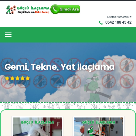
Telefon Numaramız:
0542 188 45 42
Menu
Gemi, Tekne, Yat İlaçlama