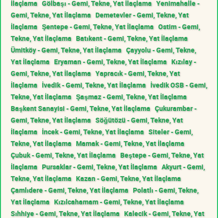
İlaçlama
Gölbaşı - Gemi, Tekne, Yat İlaçlama
Yenimahalle -
Gemi, Tekne, Yat İlaçlama
Demetevler - Gemi, Tekne, Yat
İlaçlama
Şentepe - Gemi, Tekne, Yat İlaçlama
Ostim - Gemi,
Tekne, Yat İlaçlama
Batıkent - Gemi, Tekne, Yat İlaçlama
Ümitköy - Gemi, Tekne, Yat İlaçlama
Çayyolu - Gemi, Tekne,
Yat İlaçlama
Eryaman - Gemi, Tekne, Yat İlaçlama
Kızılay -
Gemi, Tekne, Yat İlaçlama
Yapracık - Gemi, Tekne, Yat
İlaçlama
İvedik - Gemi, Tekne, Yat İlaçlama
İvedik OSB - Gemi,
Tekne, Yat İlaçlama
Şaşmaz - Gemi, Tekne, Yat İlaçlama
Başkent Sanayisi - Gemi, Tekne, Yat İlaçlama
Çukurambar -
Gemi, Tekne, Yat İlaçlama
Söğütözü - Gemi, Tekne, Yat
İlaçlama
İncek - Gemi, Tekne, Yat İlaçlama
Siteler - Gemi,
Tekne, Yat İlaçlama
Mamak - Gemi, Tekne, Yat İlaçlama
Çubuk - Gemi, Tekne, Yat İlaçlama
Beştepe - Gemi, Tekne, Yat
İlaçlama
Pursaklar - Gemi, Tekne, Yat İlaçlama
Akyurt - Gemi,
Tekne, Yat İlaçlama
Kazan - Gemi, Tekne, Yat İlaçlama
Çamlıdere - Gemi, Tekne, Yat İlaçlama
Polatlı - Gemi, Tekne,
Yat İlaçlama
Kızılcahamam - Gemi, Tekne, Yat İlaçlama
Sıhhiye - Gemi, Tekne, Yat İlaçlama
Kalecik - Gemi, Tekne, Yat