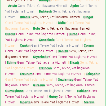
|
Artvin
Gemi, Tekne, Yat İlaçlama Hizmeti
|
Aydın
Gemi, Tekne,
Yat İlaçlama Hizmeti
|
Balıkesir
Gemi, Tekne, Yat İlaçlama
Hizmeti
|
Bilecik
Gemi, Tekne, Yat İlaçlama Hizmeti
|
Bingöl
Gemi, Tekne, Yat İlaçlama Hizmeti
|
Bitlis
Gemi, Tekne, Yat
İlaçlama Hizmeti
|
Bolu
Gemi, Tekne, Yat İlaçlama Hizmeti
|
Burdur
Gemi, Tekne, Yat İlaçlama Hizmeti
|
Bursa
Gemi, Tekne,
Yat İlaçlama Hizmeti
|
Çanakkale
Gemi, Tekne, Yat İlaçlama
Hizmeti
|
Çankırı
Gemi, Tekne, Yat İlaçlama Hizmeti
|
Çorum
Gemi, Tekne, Yat İlaçlama Hizmeti
|
Denizli
Gemi, Tekne, Yat
İlaçlama Hizmeti
|
Diyarbakır
Gemi, Tekne, Yat İlaçlama Hizmeti
|
Edirne
Gemi, Tekne, Yat İlaçlama Hizmeti
|
Elazığ
Gemi, Tekne,
Yat İlaçlama Hizmeti
|
Erzincan
Gemi, Tekne, Yat İlaçlama
Hizmeti
|
Erzurum
Gemi, Tekne, Yat İlaçlama Hizmeti
|
Eskişehir
Gemi, Tekne, Yat İlaçlama Hizmeti
|
Gaziantep
Gemi, Tekne, Yat
İlaçlama Hizmeti
|
Giresun
Gemi, Tekne, Yat İlaçlama Hizmeti
|
Gümüşhane
Gemi, Tekne, Yat İlaçlama Hizmeti
|
Hakkari
Gemi,
Tekne, Yat İlaçlama Hizmeti
|
Hatay
Gemi, Tekne, Yat İlaçlama
Hizmeti
|
Isparta
Gemi, Tekne, Yat İlaçlama Hizmeti
|
Mersin