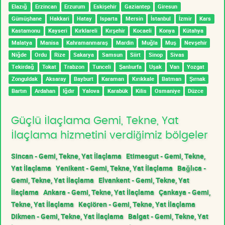
Elazığ
Erzincan
Erzurum
Eskişehir
Gaziantep
Giresun
Gümüşhane
Hakkari
Hatay
Isparta
Mersin
İstanbul
İzmir
Kars
Kastamonu
Kayseri
Kırklareli
Kırşehir
Kocaeli
Konya
Kütahya
Malatya
Manisa
Kahramanmaraş
Mardin
Muğla
Muş
Nevşehir
Niğde
Ordu
Rize
Sakarya
Samsun
Siirt
Sinop
Sivas
Tekirdağ
Tokat
Trabzon
Tunceli
Şanlıurfa
Uşak
Van
Yozgat
Zonguldak
Aksaray
Bayburt
Karaman
Kırıkkale
Batman
Şırnak
Bartın
Ardahan
Iğdır
Yalova
Karabük
Kilis
Osmaniye
Düzce
Güçlü İlaçlama Gemi, Tekne, Yat
İlaçlama hizmetini verdiğimiz bölgeler
Sincan - Gemi, Tekne, Yat İlaçlama
Etimesgut - Gemi, Tekne,
Yat İlaçlama
Yenikent - Gemi, Tekne, Yat İlaçlama
Bağlıca -
Gemi, Tekne, Yat İlaçlama
Elvankent - Gemi, Tekne, Yat
İlaçlama
Ankara - Gemi, Tekne, Yat İlaçlama
Çankaya - Gemi,
Tekne, Yat İlaçlama
Keçiören - Gemi, Tekne, Yat İlaçlama
Dikmen - Gemi, Tekne, Yat İlaçlama
Balgat - Gemi, Tekne, Yat