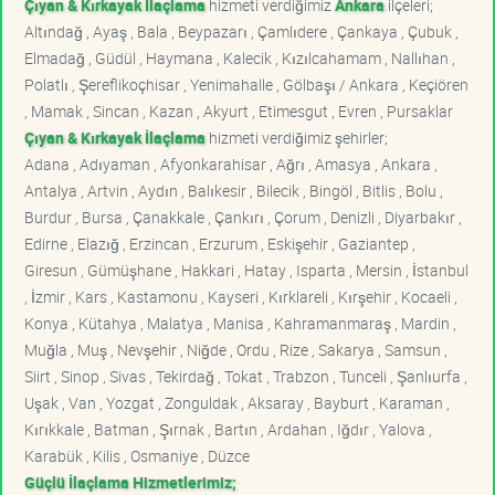
Çıyan & Kırkayak İlaçlama
hizmeti verdiğimiz
Ankara
ilçeleri;
Altındağ , Ayaş , Bala , Beypazarı , Çamlıdere , Çankaya , Çubuk ,
Elmadağ , Güdül , Haymana , Kalecik , Kızılcahamam , Nallıhan ,
Polatlı , Şereflikoçhisar , Yenimahalle , Gölbaşı / Ankara , Keçiören
, Mamak , Sincan , Kazan , Akyurt , Etimesgut , Evren , Pursaklar
Çıyan & Kırkayak İlaçlama
hizmeti verdiğimiz şehirler;
Adana , Adıyaman , Afyonkarahisar , Ağrı , Amasya , Ankara ,
Antalya , Artvin , Aydın , Balıkesir , Bilecik , Bingöl , Bitlis , Bolu ,
Burdur , Bursa , Çanakkale , Çankırı , Çorum , Denizli , Diyarbakır ,
Edirne , Elazığ , Erzincan , Erzurum , Eskişehir , Gaziantep ,
Giresun , Gümüşhane , Hakkari , Hatay , Isparta , Mersin , İstanbul
, İzmir , Kars , Kastamonu , Kayseri , Kırklareli , Kırşehir , Kocaeli ,
Konya , Kütahya , Malatya , Manisa , Kahramanmaraş , Mardin ,
Muğla , Muş , Nevşehir , Niğde , Ordu , Rize , Sakarya , Samsun ,
Siirt , Sinop , Sivas , Tekirdağ , Tokat , Trabzon , Tunceli , Şanlıurfa ,
Uşak , Van , Yozgat , Zonguldak , Aksaray , Bayburt , Karaman ,
Kırıkkale , Batman , Şırnak , Bartın , Ardahan , Iğdır , Yalova ,
Karabük , Kilis , Osmaniye , Düzce
Güçlü İlaçlama Hizmetlerimiz;