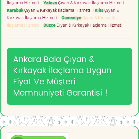
İlaçlama Hizmeti
|
Yalova
Çıyan & Kırkayak İlaçlama Hizmeti
|
Karabük
Çıyan & Kırkayak İlaçlama Hizmeti
|
Kilis
Çıyan &
Kırkayak İlaçlama Hizmeti
|
Osmaniye
Çıyan & Kırkayak
İlaçlama Hizmeti
|
Düzce
Çıyan & Kırkayak İlaçlama Hizmeti
Ankara Bala Çıyan &
Kırkayak İlaçlama Uygun
Fiyat Ve Müşteri
Memnuniyeti Garantisi !