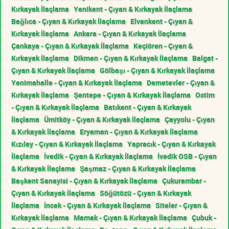
Kırkayak İlaçlama
Yenikent - Çıyan & Kırkayak İlaçlama
Bağlıca - Çıyan & Kırkayak İlaçlama
Elvankent - Çıyan &
Kırkayak İlaçlama
Ankara - Çıyan & Kırkayak İlaçlama
Çankaya - Çıyan & Kırkayak İlaçlama
Keçiören - Çıyan &
Kırkayak İlaçlama
Dikmen - Çıyan & Kırkayak İlaçlama
Balgat -
Çıyan & Kırkayak İlaçlama
Gölbaşı - Çıyan & Kırkayak İlaçlama
Yenimahalle - Çıyan & Kırkayak İlaçlama
Demetevler - Çıyan &
Kırkayak İlaçlama
Şentepe - Çıyan & Kırkayak İlaçlama
Ostim
- Çıyan & Kırkayak İlaçlama
Batıkent - Çıyan & Kırkayak
İlaçlama
Ümitköy - Çıyan & Kırkayak İlaçlama
Çayyolu - Çıyan
& Kırkayak İlaçlama
Eryaman - Çıyan & Kırkayak İlaçlama
Kızılay - Çıyan & Kırkayak İlaçlama
Yapracık - Çıyan & Kırkayak
İlaçlama
İvedik - Çıyan & Kırkayak İlaçlama
İvedik OSB - Çıyan
& Kırkayak İlaçlama
Şaşmaz - Çıyan & Kırkayak İlaçlama
Başkent Sanayisi - Çıyan & Kırkayak İlaçlama
Çukurambar -
Çıyan & Kırkayak İlaçlama
Söğütözü - Çıyan & Kırkayak
İlaçlama
İncek - Çıyan & Kırkayak İlaçlama
Siteler - Çıyan &
Kırkayak İlaçlama
Mamak - Çıyan & Kırkayak İlaçlama
Çubuk -