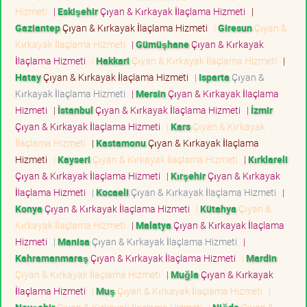
Hizmeti
|
Eskişehir
Çıyan & Kırkayak İlaçlama Hizmeti
|
Gaziantep
Çıyan & Kırkayak İlaçlama Hizmeti
|
Giresun
Çıyan &
Kırkayak İlaçlama Hizmeti
|
Gümüşhane
Çıyan & Kırkayak
İlaçlama Hizmeti
|
Hakkari
Çıyan & Kırkayak İlaçlama Hizmeti
|
Hatay
Çıyan & Kırkayak İlaçlama Hizmeti
|
Isparta
Çıyan &
Kırkayak İlaçlama Hizmeti
|
Mersin
Çıyan & Kırkayak İlaçlama
Hizmeti
|
İstanbul
Çıyan & Kırkayak İlaçlama Hizmeti
|
İzmir
Çıyan & Kırkayak İlaçlama Hizmeti
|
Kars
Çıyan & Kırkayak
İlaçlama Hizmeti
|
Kastamonu
Çıyan & Kırkayak İlaçlama
Hizmeti
|
Kayseri
Çıyan & Kırkayak İlaçlama Hizmeti
|
Kırklareli
Çıyan & Kırkayak İlaçlama Hizmeti
|
Kırşehir
Çıyan & Kırkayak
İlaçlama Hizmeti
|
Kocaeli
Çıyan & Kırkayak İlaçlama Hizmeti
|
Konya
Çıyan & Kırkayak İlaçlama Hizmeti
|
Kütahya
Çıyan &
Kırkayak İlaçlama Hizmeti
|
Malatya
Çıyan & Kırkayak İlaçlama
Hizmeti
|
Manisa
Çıyan & Kırkayak İlaçlama Hizmeti
|
Kahramanmaraş
Çıyan & Kırkayak İlaçlama Hizmeti
|
Mardin
Çıyan & Kırkayak İlaçlama Hizmeti
|
Muğla
Çıyan & Kırkayak
İlaçlama Hizmeti
|
Muş
Çıyan & Kırkayak İlaçlama Hizmeti
|