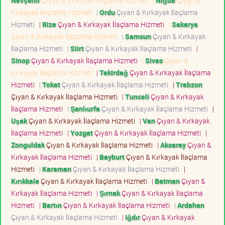
Nevşehir
Çıyan & Kırkayak İlaçlama Hizmeti
|
Niğde
Çıyan &
Kırkayak İlaçlama Hizmeti
|
Ordu
Çıyan & Kırkayak İlaçlama
Hizmeti
|
Rize
Çıyan & Kırkayak İlaçlama Hizmeti
|
Sakarya
Çıyan & Kırkayak İlaçlama Hizmeti
|
Samsun
Çıyan & Kırkayak
İlaçlama Hizmeti
|
Siirt
Çıyan & Kırkayak İlaçlama Hizmeti
|
Sinop
Çıyan & Kırkayak İlaçlama Hizmeti
|
Sivas
Çıyan &
Kırkayak İlaçlama Hizmeti
|
Tekirdağ
Çıyan & Kırkayak İlaçlama
Hizmeti
|
Tokat
Çıyan & Kırkayak İlaçlama Hizmeti
|
Trabzon
Çıyan & Kırkayak İlaçlama Hizmeti
|
Tunceli
Çıyan & Kırkayak
İlaçlama Hizmeti
|
Şanlıurfa
Çıyan & Kırkayak İlaçlama Hizmeti
|
Uşak
Çıyan & Kırkayak İlaçlama Hizmeti
|
Van
Çıyan & Kırkayak
İlaçlama Hizmeti
|
Yozgat
Çıyan & Kırkayak İlaçlama Hizmeti
|
Zonguldak
Çıyan & Kırkayak İlaçlama Hizmeti
|
Aksaray
Çıyan &
Kırkayak İlaçlama Hizmeti
|
Bayburt
Çıyan & Kırkayak İlaçlama
Hizmeti
|
Karaman
Çıyan & Kırkayak İlaçlama Hizmeti
|
Kırıkkale
Çıyan & Kırkayak İlaçlama Hizmeti
|
Batman
Çıyan &
Kırkayak İlaçlama Hizmeti
|
Şırnak
Çıyan & Kırkayak İlaçlama
Hizmeti
|
Bartın
Çıyan & Kırkayak İlaçlama Hizmeti
|
Ardahan
Çıyan & Kırkayak İlaçlama Hizmeti
|
Iğdır
Çıyan & Kırkayak