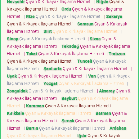
Nevşehir
Çıyan & Kırkayak İlaçlama Hizmeti
|
Niğde
Çıyan &
Kırkayak İlaçlama Hizmeti
|
Ordu
Çıyan & Kırkayak İlaçlama
Hizmeti
|
Rize
Çıyan & Kırkayak İlaçlama Hizmeti
|
Sakarya
Çıyan & Kırkayak İlaçlama Hizmeti
|
Samsun
Çıyan & Kırkayak
İlaçlama Hizmeti
|
Siirt
Çıyan & Kırkayak İlaçlama Hizmeti
|
Sinop
Çıyan & Kırkayak İlaçlama Hizmeti
|
Sivas
Çıyan &
Kırkayak İlaçlama Hizmeti
|
Tekirdağ
Çıyan & Kırkayak İlaçlama
Hizmeti
|
Tokat
Çıyan & Kırkayak İlaçlama Hizmeti
|
Trabzon
Çıyan & Kırkayak İlaçlama Hizmeti
|
Tunceli
Çıyan & Kırkayak
İlaçlama Hizmeti
|
Şanlıurfa
Çıyan & Kırkayak İlaçlama Hizmeti
|
Uşak
Çıyan & Kırkayak İlaçlama Hizmeti
|
Van
Çıyan & Kırkayak
İlaçlama Hizmeti
|
Yozgat
Çıyan & Kırkayak İlaçlama Hizmeti
|
Zonguldak
Çıyan & Kırkayak İlaçlama Hizmeti
|
Aksaray
Çıyan &
Kırkayak İlaçlama Hizmeti
|
Bayburt
Çıyan & Kırkayak İlaçlama
Hizmeti
|
Karaman
Çıyan & Kırkayak İlaçlama Hizmeti
|
Kırıkkale
Çıyan & Kırkayak İlaçlama Hizmeti
|
Batman
Çıyan &
Kırkayak İlaçlama Hizmeti
|
Şırnak
Çıyan & Kırkayak İlaçlama
Hizmeti
|
Bartın
Çıyan & Kırkayak İlaçlama Hizmeti
|
Ardahan
Çıyan & Kırkayak İlaçlama Hizmeti
|
Iğdır
Çıyan & Kırkayak