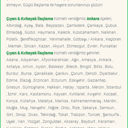
atmayın, Güçlü İlaçlama ile haşere sorunlarınızı çözün!
Çıyan & Kırkayak İlaçlama
hizmeti verdiğimiz
Ankara
ilçeleri;
Altındağ , Ayaş , Bala , Beypazarı , Çamlıdere , Çankaya , Çubuk ,
Elmadağ , Güdül , Haymana , Kalecik , Kızılcahamam , Nallıhan ,
Polatlı , Şereflikoçhisar , Yenimahalle , Gölbaşı / Ankara , Keçiören
, Mamak , Sincan , Kazan , Akyurt , Etimesgut , Evren , Pursaklar
Çıyan & Kırkayak İlaçlama
hizmeti verdiğimiz şehirler;
Adana , Adıyaman , Afyonkarahisar , Ağrı , Amasya , Ankara ,
Antalya , Artvin , Aydın , Balıkesir , Bilecik , Bingöl , Bitlis , Bolu ,
Burdur , Bursa , Çanakkale , Çankırı , Çorum , Denizli , Diyarbakır ,
Edirne , Elazığ , Erzincan , Erzurum , Eskişehir , Gaziantep ,
Giresun , Gümüşhane , Hakkari , Hatay , Isparta , Mersin , İstanbul
, İzmir , Kars , Kastamonu , Kayseri , Kırklareli , Kırşehir , Kocaeli ,
Konya , Kütahya , Malatya , Manisa , Kahramanmaraş , Mardin ,
Muğla , Muş , Nevşehir , Niğde , Ordu , Rize , Sakarya , Samsun ,
Siirt , Sinop , Sivas , Tekirdağ , Tokat , Trabzon , Tunceli , Şanlıurfa ,
Uşak , Van , Yozgat , Zonguldak , Aksaray , Bayburt , Karaman ,