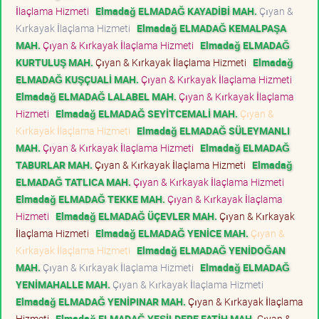
İlaçlama Hizmeti
Elmadağ ELMADAĞ KAYADİBİ MAH.
Çıyan &
Kırkayak İlaçlama Hizmeti
Elmadağ ELMADAĞ KEMALPAŞA
MAH.
Çıyan & Kırkayak İlaçlama Hizmeti
Elmadağ ELMADAĞ
KURTULUŞ MAH.
Çıyan & Kırkayak İlaçlama Hizmeti
Elmadağ
ELMADAĞ KUŞÇUALİ MAH.
Çıyan & Kırkayak İlaçlama Hizmeti
Elmadağ ELMADAĞ LALABEL MAH.
Çıyan & Kırkayak İlaçlama
Hizmeti
Elmadağ ELMADAĞ SEYİTCEMALİ MAH.
Çıyan &
Kırkayak İlaçlama Hizmeti
Elmadağ ELMADAĞ SÜLEYMANLI
MAH.
Çıyan & Kırkayak İlaçlama Hizmeti
Elmadağ ELMADAĞ
TABURLAR MAH.
Çıyan & Kırkayak İlaçlama Hizmeti
Elmadağ
ELMADAĞ TATLICA MAH.
Çıyan & Kırkayak İlaçlama Hizmeti
Elmadağ ELMADAĞ TEKKE MAH.
Çıyan & Kırkayak İlaçlama
Hizmeti
Elmadağ ELMADAĞ ÜÇEVLER MAH.
Çıyan & Kırkayak
İlaçlama Hizmeti
Elmadağ ELMADAĞ YENİCE MAH.
Çıyan &
Kırkayak İlaçlama Hizmeti
Elmadağ ELMADAĞ YENİDOĞAN
MAH.
Çıyan & Kırkayak İlaçlama Hizmeti
Elmadağ ELMADAĞ
YENİMAHALLE MAH.
Çıyan & Kırkayak İlaçlama Hizmeti
Elmadağ ELMADAĞ YENİPINAR MAH.
Çıyan & Kırkayak İlaçlama
Hizmeti
Elmadağ ELMADAĞ YEŞİLDERE FATİH MAH.
Çıyan &