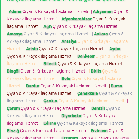
|
Adana
Çıyan & Kırkayak İlaçlama Hizmeti
|
Adıyaman
Çıyan &
Kırkayak İlaçlama Hizmeti
|
Afyonkarahisar
Çıyan & Kırkayak
İlaçlama Hizmeti
|
Ağrı
Çıyan & Kırkayak İlaçlama Hizmeti
|
Amasya
Çıyan & Kırkayak İlaçlama Hizmeti
|
Ankara
Çıyan &
Kırkayak İlaçlama Hizmeti
|
Antalya
Çıyan & Kırkayak İlaçlama
Hizmeti
|
Artvin
Çıyan & Kırkayak İlaçlama Hizmeti
|
Aydın
Çıyan & Kırkayak İlaçlama Hizmeti
|
Balıkesir
Çıyan & Kırkayak
İlaçlama Hizmeti
|
Bilecik
Çıyan & Kırkayak İlaçlama Hizmeti
|
Bingöl
Çıyan & Kırkayak İlaçlama Hizmeti
|
Bitlis
Çıyan &
Kırkayak İlaçlama Hizmeti
|
Bolu
Çıyan & Kırkayak İlaçlama
Hizmeti
|
Burdur
Çıyan & Kırkayak İlaçlama Hizmeti
|
Bursa
Çıyan & Kırkayak İlaçlama Hizmeti
|
Çanakkale
Çıyan & Kırkayak
İlaçlama Hizmeti
|
Çankırı
Çıyan & Kırkayak İlaçlama Hizmeti
|
Çorum
Çıyan & Kırkayak İlaçlama Hizmeti
|
Denizli
Çıyan &
Kırkayak İlaçlama Hizmeti
|
Diyarbakır
Çıyan & Kırkayak
İlaçlama Hizmeti
|
Edirne
Çıyan & Kırkayak İlaçlama Hizmeti
|
Elazığ
Çıyan & Kırkayak İlaçlama Hizmeti
|
Erzincan
Çıyan &
Kırkayak İlaçlama Hizmeti
|
Erzurum
Çıyan & Kırkayak İlaçlama