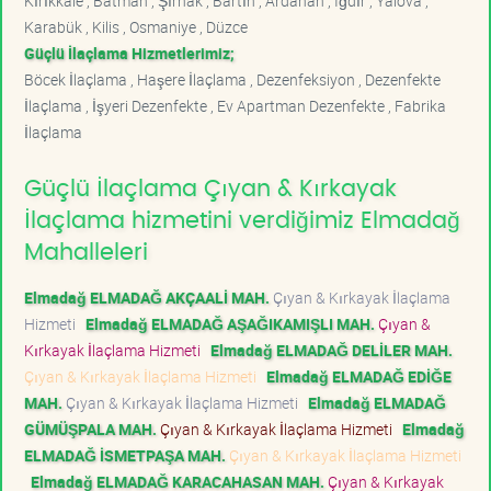
Kırıkkale , Batman , Şırnak , Bartın , Ardahan , Iğdır , Yalova ,
Karabük , Kilis , Osmaniye , Düzce
Güçlü İlaçlama Hizmetlerimiz;
Böcek İlaçlama , Haşere İlaçlama , Dezenfeksiyon , Dezenfekte
İlaçlama , İşyeri Dezenfekte , Ev Apartman Dezenfekte , Fabrika
İlaçlama
Güçlü İlaçlama Çıyan & Kırkayak
İlaçlama hizmetini verdiğimiz Elmadağ
Mahalleleri
Elmadağ ELMADAĞ AKÇAALİ MAH.
Çıyan & Kırkayak İlaçlama
Hizmeti
Elmadağ ELMADAĞ AŞAĞIKAMIŞLI MAH.
Çıyan &
Kırkayak İlaçlama Hizmeti
Elmadağ ELMADAĞ DELİLER MAH.
Çıyan & Kırkayak İlaçlama Hizmeti
Elmadağ ELMADAĞ EDİĞE
MAH.
Çıyan & Kırkayak İlaçlama Hizmeti
Elmadağ ELMADAĞ
GÜMÜŞPALA MAH.
Çıyan & Kırkayak İlaçlama Hizmeti
Elmadağ
ELMADAĞ İSMETPAŞA MAH.
Çıyan & Kırkayak İlaçlama Hizmeti
Elmadağ ELMADAĞ KARACAHASAN MAH.
Çıyan & Kırkayak