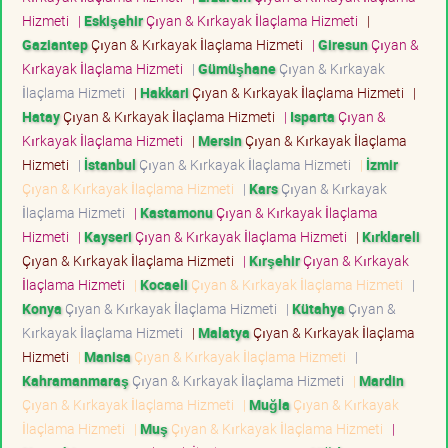
Hizmeti
|
Eskişehir
Çıyan & Kırkayak İlaçlama Hizmeti
|
Gaziantep
Çıyan & Kırkayak İlaçlama Hizmeti
|
Giresun
Çıyan &
Kırkayak İlaçlama Hizmeti
|
Gümüşhane
Çıyan & Kırkayak
İlaçlama Hizmeti
|
Hakkari
Çıyan & Kırkayak İlaçlama Hizmeti
|
Hatay
Çıyan & Kırkayak İlaçlama Hizmeti
|
Isparta
Çıyan &
Kırkayak İlaçlama Hizmeti
|
Mersin
Çıyan & Kırkayak İlaçlama
Hizmeti
|
İstanbul
Çıyan & Kırkayak İlaçlama Hizmeti
|
İzmir
Çıyan & Kırkayak İlaçlama Hizmeti
|
Kars
Çıyan & Kırkayak
İlaçlama Hizmeti
|
Kastamonu
Çıyan & Kırkayak İlaçlama
Hizmeti
|
Kayseri
Çıyan & Kırkayak İlaçlama Hizmeti
|
Kırklareli
Çıyan & Kırkayak İlaçlama Hizmeti
|
Kırşehir
Çıyan & Kırkayak
İlaçlama Hizmeti
|
Kocaeli
Çıyan & Kırkayak İlaçlama Hizmeti
|
Konya
Çıyan & Kırkayak İlaçlama Hizmeti
|
Kütahya
Çıyan &
Kırkayak İlaçlama Hizmeti
|
Malatya
Çıyan & Kırkayak İlaçlama
Hizmeti
|
Manisa
Çıyan & Kırkayak İlaçlama Hizmeti
|
Kahramanmaraş
Çıyan & Kırkayak İlaçlama Hizmeti
|
Mardin
Çıyan & Kırkayak İlaçlama Hizmeti
|
Muğla
Çıyan & Kırkayak
İlaçlama Hizmeti
|
Muş
Çıyan & Kırkayak İlaçlama Hizmeti
|