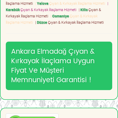
İlaçlama Hizmeti
|
Yalova
Çıyan & Kırkayak İlaçlama Hizmeti
|
Karabük
Çıyan & Kırkayak İlaçlama Hizmeti
|
Kilis
Çıyan &
Kırkayak İlaçlama Hizmeti
|
Osmaniye
Çıyan & Kırkayak
İlaçlama Hizmeti
|
Düzce
Çıyan & Kırkayak İlaçlama Hizmeti
Ankara Elmadağ Çıyan &
Kırkayak İlaçlama Uygun
Fiyat Ve Müşteri
Memnuniyeti Garantisi !