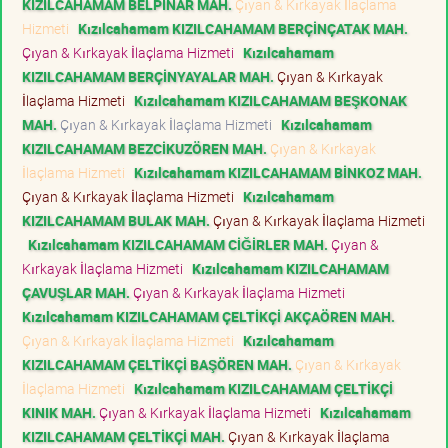
KIZILCAHAMAM BELPINAR MAH.
Çıyan & Kırkayak İlaçlama
Hizmeti
Kızılcahamam KIZILCAHAMAM BERÇİNÇATAK MAH.
Çıyan & Kırkayak İlaçlama Hizmeti
Kızılcahamam
KIZILCAHAMAM BERÇİNYAYALAR MAH.
Çıyan & Kırkayak
İlaçlama Hizmeti
Kızılcahamam KIZILCAHAMAM BEŞKONAK
MAH.
Çıyan & Kırkayak İlaçlama Hizmeti
Kızılcahamam
KIZILCAHAMAM BEZCİKUZÖREN MAH.
Çıyan & Kırkayak
İlaçlama Hizmeti
Kızılcahamam KIZILCAHAMAM BİNKOZ MAH.
Çıyan & Kırkayak İlaçlama Hizmeti
Kızılcahamam
KIZILCAHAMAM BULAK MAH.
Çıyan & Kırkayak İlaçlama Hizmeti
Kızılcahamam KIZILCAHAMAM CİĞİRLER MAH.
Çıyan &
Kırkayak İlaçlama Hizmeti
Kızılcahamam KIZILCAHAMAM
ÇAVUŞLAR MAH.
Çıyan & Kırkayak İlaçlama Hizmeti
Kızılcahamam KIZILCAHAMAM ÇELTİKÇİ AKÇAÖREN MAH.
Çıyan & Kırkayak İlaçlama Hizmeti
Kızılcahamam
KIZILCAHAMAM ÇELTİKÇİ BAŞÖREN MAH.
Çıyan & Kırkayak
İlaçlama Hizmeti
Kızılcahamam KIZILCAHAMAM ÇELTİKÇİ
KINIK MAH.
Çıyan & Kırkayak İlaçlama Hizmeti
Kızılcahamam
KIZILCAHAMAM ÇELTİKÇİ MAH.
Çıyan & Kırkayak İlaçlama