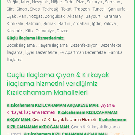
Muğla , Muş , Nevşehir , Niğde , Ordu , Rize , Sakarya , Samsun ,
Siirt , Sinop , Sivas , Tekirdağ , Tokat , Trabzon , Tunceli , Şanlıurfa ,
Uşak , Van , Yozgat , Zonguldak , Aksaray , Bayburt , Karaman ,
Kırıkkale , Batman , Şırnak , Bartın , Ardahan , Iğdır , Yalova ,
Karabük , Kilis , Osmaniye , Düzce
Güçlü İlaçlama Hizmetlerimiz;
Böcek İlaçlama , Haşere İlaçlama , Dezenfeksiyon , Dezenfekte
İlaçlama , İşyeri Dezenfekte , Ev Apartman Dezenfekte , Fabrika
İlaçlama
Güçlü İlaçlama Çıyan & Kırkayak
İlaçlama hizmetini verdiğimiz
Kızılcahamam Mahalleleri
Kızılcahamam KIZILCAHAMAM AKÇAKESE MAH.
Çıyan &
Kırkayak İlaçlama Hizmeti
Kızılcahamam KIZILCAHAMAM
AKÇAY MAH.
Çıyan & Kırkayak İlaçlama Hizmeti
Kızılcahamam
KIZILCAHAMAM AKDOĞAN MAH.
Çıyan & Kırkayak İlaçlama
Hizmeti
Kızılcahamam KIZILCAHAMAM AKSAK MAH.
Çıyan &