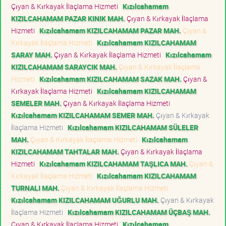
Çıyan & Kırkayak İlaçlama Hizmeti
Kızılcahamam
KIZILCAHAMAM PAZAR KINIK MAH.
Çıyan & Kırkayak İlaçlama
Hizmeti
Kızılcahamam KIZILCAHAMAM PAZAR MAH.
Çıyan &
Kırkayak İlaçlama Hizmeti
Kızılcahamam KIZILCAHAMAM
SARAY MAH.
Çıyan & Kırkayak İlaçlama Hizmeti
Kızılcahamam
KIZILCAHAMAM SARAYCIK MAH.
Çıyan & Kırkayak İlaçlama
Hizmeti
Kızılcahamam KIZILCAHAMAM SAZAK MAH.
Çıyan &
Kırkayak İlaçlama Hizmeti
Kızılcahamam KIZILCAHAMAM
SEMELER MAH.
Çıyan & Kırkayak İlaçlama Hizmeti
Kızılcahamam KIZILCAHAMAM SEMER MAH.
Çıyan & Kırkayak
İlaçlama Hizmeti
Kızılcahamam KIZILCAHAMAM SÜLELER
MAH.
Çıyan & Kırkayak İlaçlama Hizmeti
Kızılcahamam
KIZILCAHAMAM TAHTALAR MAH.
Çıyan & Kırkayak İlaçlama
Hizmeti
Kızılcahamam KIZILCAHAMAM TAŞLICA MAH.
Çıyan &
Kırkayak İlaçlama Hizmeti
Kızılcahamam KIZILCAHAMAM
TURNALI MAH.
Çıyan & Kırkayak İlaçlama Hizmeti
Kızılcahamam KIZILCAHAMAM UĞURLU MAH.
Çıyan & Kırkayak
İlaçlama Hizmeti
Kızılcahamam KIZILCAHAMAM ÜÇBAŞ MAH.
Çıyan & Kırkayak İlaçlama Hizmeti
Kızılcahamam