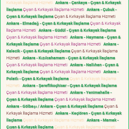
Kırkayak İlaçlama Hizmeti
Ankara - Çankaya - Çıyan & Kırkayak
İlaçlama
Çıyan & Kırkayak İlaçlama Hizmeti
Ankara - Çubuk -
Çıyan & Kırkayak İlaçlama
Çıyan & Kırkayak İlaçlama Hizmeti
Ankara - Elmadağ - Çıyan & Kırkayak İlaçlama
Çıyan & Kırkayak
İlaçlama Hizmeti
Ankara - Güdül - Çıyan & Kırkayak İlaçlama
Çıyan & Kırkayak İlaçlama Hizmeti
Ankara - Haymana - Çıyan &
Kırkayak İlaçlama
Çıyan & Kırkayak İlaçlama Hizmeti
Ankara -
Kalecik - Çıyan & Kırkayak İlaçlama
Çıyan & Kırkayak İlaçlama
Hizmeti
Ankara - Kızılcahamam - Çıyan & Kırkayak İlaçlama
Çıyan & Kırkayak İlaçlama Hizmeti
Ankara - Nallıhan - Çıyan &
Kırkayak İlaçlama
Çıyan & Kırkayak İlaçlama Hizmeti
Ankara -
Polatlı - Çıyan & Kırkayak İlaçlama
Çıyan & Kırkayak İlaçlama
Hizmeti
Ankara - Şereflikoçhisar - Çıyan & Kırkayak İlaçlama
Çıyan & Kırkayak İlaçlama Hizmeti
Ankara - Yenimahalle -
Çıyan & Kırkayak İlaçlama
Çıyan & Kırkayak İlaçlama Hizmeti
Ankara - Gölbaşı / Ankara - Çıyan & Kırkayak İlaçlama
Çıyan &
Kırkayak İlaçlama Hizmeti
Ankara - Keçiören - Çıyan & Kırkayak
İlaçlama
Çıyan & Kırkayak İlaçlama Hizmeti
Ankara - Mamak -
Çıyan & Kırkayak İlaçlama
Çıyan & Kırkayak İlaçlama Hizmeti