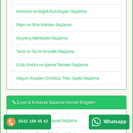
Hastane ve Sağlık Kuruluşları İlaçlama
Depo ve Stok Alanları İlaçlama
Alışveriş Merkezleri İlaçlama
Tarla ve Tarım Arazileri İlaçlama
Gıda Üretim ve İşleme Tesisleri İlaçlama
Ulaşım Araçları (Otobüs, Tren, Uçak) İlaçlama
Çıyan & Kırkayak İlaçlama Hizmet Bölgeleri
Adana Çıyan & Kırkayak İlaçlama
0542 188 45 42
Whatsapp