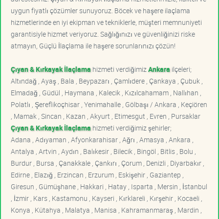
uygun fiyatlı çözümler sunuyoruz. Böcek ve haşere ilaçlama
hizmetlerinde en iyi ekipman ve tekniklerle, müşteri memnuniyeti
garantisiyle hizmet veriyoruz. Sağlığınızı ve güvenliğinizi riske
atmayın, Güçlü İlaçlama ile haşere sorunlarınızı çözün!
Çıyan & Kırkayak İlaçlama
hizmeti verdiğimiz
Ankara
ilçeleri;
Altındağ , Ayaş , Bala , Beypazarı , Çamlıdere , Çankaya , Çubuk ,
Elmadağ , Güdül , Haymana , Kalecik , Kızılcahamam , Nallıhan ,
Polatlı , Şereflikoçhisar , Yenimahalle , Gölbaşı / Ankara , Keçiören
, Mamak , Sincan , Kazan , Akyurt , Etimesgut , Evren , Pursaklar
Çıyan & Kırkayak İlaçlama
hizmeti verdiğimiz şehirler;
Adana , Adıyaman , Afyonkarahisar , Ağrı , Amasya , Ankara ,
Antalya , Artvin , Aydın , Balıkesir , Bilecik , Bingöl , Bitlis , Bolu ,
Burdur , Bursa , Çanakkale , Çankırı , Çorum , Denizli , Diyarbakır ,
Edirne , Elazığ , Erzincan , Erzurum , Eskişehir , Gaziantep ,
Giresun , Gümüşhane , Hakkari , Hatay , Isparta , Mersin , İstanbul
, İzmir , Kars , Kastamonu , Kayseri , Kırklareli , Kırşehir , Kocaeli ,
Konya , Kütahya , Malatya , Manisa , Kahramanmaraş , Mardin ,