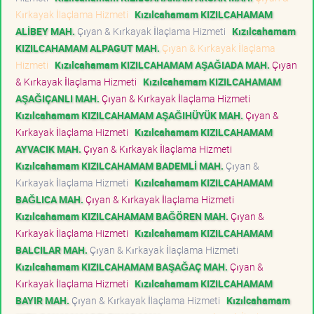
Kırkayak İlaçlama Hizmeti
Kızılcahamam KIZILCAHAMAM
ALİBEY MAH.
Çıyan & Kırkayak İlaçlama Hizmeti
Kızılcahamam
KIZILCAHAMAM ALPAGUT MAH.
Çıyan & Kırkayak İlaçlama
Hizmeti
Kızılcahamam KIZILCAHAMAM AŞAĞIADA MAH.
Çıyan
& Kırkayak İlaçlama Hizmeti
Kızılcahamam KIZILCAHAMAM
AŞAĞIÇANLI MAH.
Çıyan & Kırkayak İlaçlama Hizmeti
Kızılcahamam KIZILCAHAMAM AŞAĞIHÜYÜK MAH.
Çıyan &
Kırkayak İlaçlama Hizmeti
Kızılcahamam KIZILCAHAMAM
AYVACIK MAH.
Çıyan & Kırkayak İlaçlama Hizmeti
Kızılcahamam KIZILCAHAMAM BADEMLİ MAH.
Çıyan &
Kırkayak İlaçlama Hizmeti
Kızılcahamam KIZILCAHAMAM
BAĞLICA MAH.
Çıyan & Kırkayak İlaçlama Hizmeti
Kızılcahamam KIZILCAHAMAM BAĞÖREN MAH.
Çıyan &
Kırkayak İlaçlama Hizmeti
Kızılcahamam KIZILCAHAMAM
BALCILAR MAH.
Çıyan & Kırkayak İlaçlama Hizmeti
Kızılcahamam KIZILCAHAMAM BAŞAĞAÇ MAH.
Çıyan &
Kırkayak İlaçlama Hizmeti
Kızılcahamam KIZILCAHAMAM
BAYIR MAH.
Çıyan & Kırkayak İlaçlama Hizmeti
Kızılcahamam