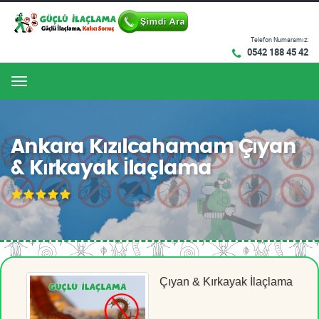
Telefon Numaramız:
0542 188 45 42
Menu
Ankara Kızılcahamam Çıyan
& Kırkayak İlaçlama
Çıyan & Kırkayak İlaçlama