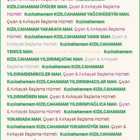
KIZILCAHAMAM ÜYÜCEK MAH.
Çıyan & Kırkayak İlaçlama
Hizmeti
Kızılcahamam KIZILCAHAMAM YAĞCIHÜSEYİN MAH.
Çıyan & Kırkayak İlaçlama Hizmeti
Kızılcahamam
KIZILCAHAMAM YAKAKAYA MAH.
Çıyan & Kırkayak İlaçlama
Hizmeti
Kızılcahamam KIZILCAHAMAM YANIK MAH.
Çıyan &
Kırkayak İlaçlama Hizmeti
Kızılcahamam KIZILCAHAMAM
YENİCE MAH.
Çıyan & Kırkayak İlaçlama Hizmeti
Kızılcahamam
KIZILCAHAMAM YILDIRIMÇATAK MAH.
Çıyan & Kırkayak
İlaçlama Hizmeti
Kızılcahamam KIZILCAHAMAM
YILDIRIMDEMİRCİLER MAH.
Çıyan & Kırkayak İlaçlama Hizmeti
Kızılcahamam KIZILCAHAMAM YILDIRIMHACILAR MAH.
Çıyan
& Kırkayak İlaçlama Hizmeti
Kızılcahamam KIZILCAHAMAM
YILDIRIMÖREN MAH.
Çıyan & Kırkayak İlaçlama Hizmeti
Kızılcahamam KIZILCAHAMAM YILDIRIMYAĞLICA MAH.
Çıyan
& Kırkayak İlaçlama Hizmeti
Kızılcahamam KIZILCAHAMAM
YUKARIADA MAH.
Çıyan & Kırkayak İlaçlama Hizmeti
Kızılcahamam KIZILCAHAMAM YUKARIHÜYÜK MAH.
Çıyan &
Kırkayak İlaçlama Hizmeti
Kızılcahamam KIZILCAHAMAM