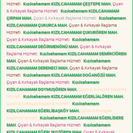
Hizmeti
Kızılcahamam KIZILCAHAMAM ÇEŞTEPE MAH.
Çıyan
& Kırkayak İlaçlama Hizmeti
Kızılcahamam KIZILCAHAMAM
ÇIRPAN MAH.
Çıyan & Kırkayak İlaçlama Hizmeti
Kızılcahamam
KIZILCAHAMAM ÇUKURCA MAH.
Çıyan & Kırkayak İlaçlama
Hizmeti
Kızılcahamam KIZILCAHAMAM ÇUKURÖREN MAH.
Çıyan & Kırkayak İlaçlama Hizmeti
Kızılcahamam
KIZILCAHAMAM DEĞİRMENÖNÜ MAH.
Çıyan & Kırkayak
İlaçlama Hizmeti
Kızılcahamam KIZILCAHAMAM DEMİRCİÖREN
MAH.
Çıyan & Kırkayak İlaçlama Hizmeti
Kızılcahamam
KIZILCAHAMAM DERENECİ MAH.
Çıyan & Kırkayak İlaçlama
Hizmeti
Kızılcahamam KIZILCAHAMAM DOĞANÖZÜ MAH.
Çıyan & Kırkayak İlaçlama Hizmeti
Kızılcahamam
KIZILCAHAMAM DOYMUŞÖREN MAH.
Çıyan & Kırkayak İlaçlama
Hizmeti
Kızılcahamam KIZILCAHAMAM EĞERLİALÖREN MAH.
Çıyan & Kırkayak İlaçlama Hizmeti
Kızılcahamam
KIZILCAHAMAM EĞERLİBAŞKÖY MAH.
Çıyan & Kırkayak
İlaçlama Hizmeti
Kızılcahamam KIZILCAHAMAM EĞERLİDERE
MAH.
Çıyan & Kırkayak İlaçlama Hizmeti
Kızılcahamam
KIZILCAHAMAM EĞERLİKOZÖREN MAH.
Çıyan & Kırkayak