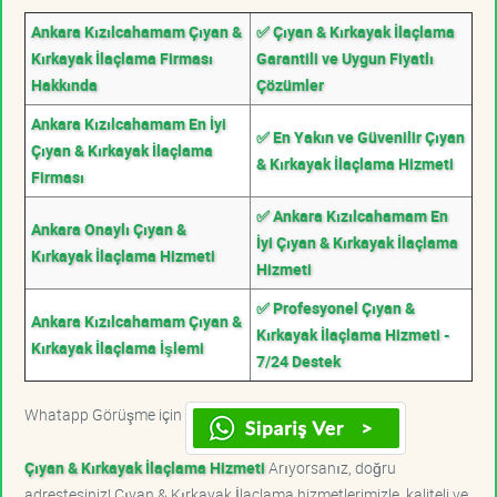
Ankara Kızılcahamam Çıyan &
✅ Çıyan & Kırkayak İlaçlama
Kırkayak İlaçlama Firması
Garantili ve Uygun Fiyatlı
Hakkında
Çözümler
Ankara Kızılcahamam En İyi
✅ En Yakın ve Güvenilir Çıyan
Çıyan & Kırkayak İlaçlama
& Kırkayak İlaçlama Hizmeti
Firması
✅ Ankara Kızılcahamam En
Ankara Onaylı Çıyan &
İyi Çıyan & Kırkayak İlaçlama
Kırkayak İlaçlama Hizmeti
Hizmeti
✅ Profesyonel Çıyan &
Ankara Kızılcahamam Çıyan &
Kırkayak İlaçlama Hizmeti -
Kırkayak İlaçlama İşlemi
7/24 Destek
Whatapp Görüşme için
Çıyan & Kırkayak İlaçlama Hizmeti
Arıyorsanız, doğru
adrestesiniz! Çıyan & Kırkayak İlaçlama hizmetlerimizle, kaliteli ve