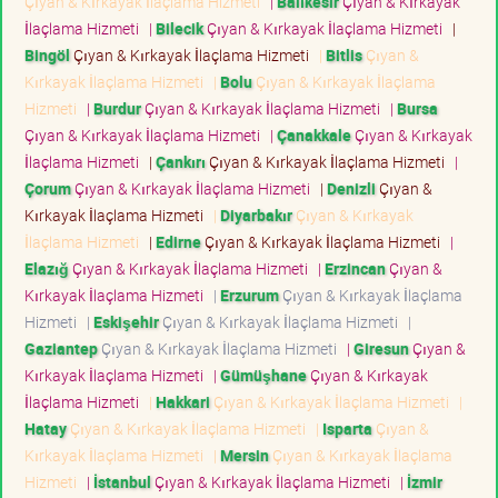
Çıyan & Kırkayak İlaçlama Hizmeti
|
Balıkesir
Çıyan & Kırkayak
İlaçlama Hizmeti
|
Bilecik
Çıyan & Kırkayak İlaçlama Hizmeti
|
Bingöl
Çıyan & Kırkayak İlaçlama Hizmeti
|
Bitlis
Çıyan &
Kırkayak İlaçlama Hizmeti
|
Bolu
Çıyan & Kırkayak İlaçlama
Hizmeti
|
Burdur
Çıyan & Kırkayak İlaçlama Hizmeti
|
Bursa
Çıyan & Kırkayak İlaçlama Hizmeti
|
Çanakkale
Çıyan & Kırkayak
İlaçlama Hizmeti
|
Çankırı
Çıyan & Kırkayak İlaçlama Hizmeti
|
Çorum
Çıyan & Kırkayak İlaçlama Hizmeti
|
Denizli
Çıyan &
Kırkayak İlaçlama Hizmeti
|
Diyarbakır
Çıyan & Kırkayak
İlaçlama Hizmeti
|
Edirne
Çıyan & Kırkayak İlaçlama Hizmeti
|
Elazığ
Çıyan & Kırkayak İlaçlama Hizmeti
|
Erzincan
Çıyan &
Kırkayak İlaçlama Hizmeti
|
Erzurum
Çıyan & Kırkayak İlaçlama
Hizmeti
|
Eskişehir
Çıyan & Kırkayak İlaçlama Hizmeti
|
Gaziantep
Çıyan & Kırkayak İlaçlama Hizmeti
|
Giresun
Çıyan &
Kırkayak İlaçlama Hizmeti
|
Gümüşhane
Çıyan & Kırkayak
İlaçlama Hizmeti
|
Hakkari
Çıyan & Kırkayak İlaçlama Hizmeti
|
Hatay
Çıyan & Kırkayak İlaçlama Hizmeti
|
Isparta
Çıyan &
Kırkayak İlaçlama Hizmeti
|
Mersin
Çıyan & Kırkayak İlaçlama
Hizmeti
|
İstanbul
Çıyan & Kırkayak İlaçlama Hizmeti
|
İzmir