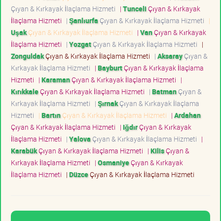
Çıyan & Kırkayak İlaçlama Hizmeti
|
Tunceli
Çıyan & Kırkayak
İlaçlama Hizmeti
|
Şanlıurfa
Çıyan & Kırkayak İlaçlama Hizmeti
|
Uşak
Çıyan & Kırkayak İlaçlama Hizmeti
|
Van
Çıyan & Kırkayak
İlaçlama Hizmeti
|
Yozgat
Çıyan & Kırkayak İlaçlama Hizmeti
|
Zonguldak
Çıyan & Kırkayak İlaçlama Hizmeti
|
Aksaray
Çıyan &
Kırkayak İlaçlama Hizmeti
|
Bayburt
Çıyan & Kırkayak İlaçlama
Hizmeti
|
Karaman
Çıyan & Kırkayak İlaçlama Hizmeti
|
Kırıkkale
Çıyan & Kırkayak İlaçlama Hizmeti
|
Batman
Çıyan &
Kırkayak İlaçlama Hizmeti
|
Şırnak
Çıyan & Kırkayak İlaçlama
Hizmeti
|
Bartın
Çıyan & Kırkayak İlaçlama Hizmeti
|
Ardahan
Çıyan & Kırkayak İlaçlama Hizmeti
|
Iğdır
Çıyan & Kırkayak
İlaçlama Hizmeti
|
Yalova
Çıyan & Kırkayak İlaçlama Hizmeti
|
Karabük
Çıyan & Kırkayak İlaçlama Hizmeti
|
Kilis
Çıyan &
Kırkayak İlaçlama Hizmeti
|
Osmaniye
Çıyan & Kırkayak
İlaçlama Hizmeti
|
Düzce
Çıyan & Kırkayak İlaçlama Hizmeti