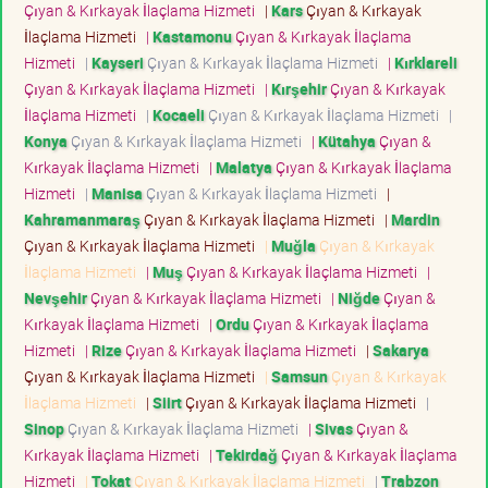
Çıyan & Kırkayak İlaçlama Hizmeti
|
Kars
Çıyan & Kırkayak
İlaçlama Hizmeti
|
Kastamonu
Çıyan & Kırkayak İlaçlama
Hizmeti
|
Kayseri
Çıyan & Kırkayak İlaçlama Hizmeti
|
Kırklareli
Çıyan & Kırkayak İlaçlama Hizmeti
|
Kırşehir
Çıyan & Kırkayak
İlaçlama Hizmeti
|
Kocaeli
Çıyan & Kırkayak İlaçlama Hizmeti
|
Konya
Çıyan & Kırkayak İlaçlama Hizmeti
|
Kütahya
Çıyan &
Kırkayak İlaçlama Hizmeti
|
Malatya
Çıyan & Kırkayak İlaçlama
Hizmeti
|
Manisa
Çıyan & Kırkayak İlaçlama Hizmeti
|
Kahramanmaraş
Çıyan & Kırkayak İlaçlama Hizmeti
|
Mardin
Çıyan & Kırkayak İlaçlama Hizmeti
|
Muğla
Çıyan & Kırkayak
İlaçlama Hizmeti
|
Muş
Çıyan & Kırkayak İlaçlama Hizmeti
|
Nevşehir
Çıyan & Kırkayak İlaçlama Hizmeti
|
Niğde
Çıyan &
Kırkayak İlaçlama Hizmeti
|
Ordu
Çıyan & Kırkayak İlaçlama
Hizmeti
|
Rize
Çıyan & Kırkayak İlaçlama Hizmeti
|
Sakarya
Çıyan & Kırkayak İlaçlama Hizmeti
|
Samsun
Çıyan & Kırkayak
İlaçlama Hizmeti
|
Siirt
Çıyan & Kırkayak İlaçlama Hizmeti
|
Sinop
Çıyan & Kırkayak İlaçlama Hizmeti
|
Sivas
Çıyan &
Kırkayak İlaçlama Hizmeti
|
Tekirdağ
Çıyan & Kırkayak İlaçlama
Hizmeti
|
Tokat
Çıyan & Kırkayak İlaçlama Hizmeti
|
Trabzon