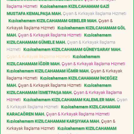
İlaçlama Hizmeti
Kızılcahamam KIZILCAHAMAM GAZİ
MUSTAFA KEMALPAŞA MAH.
Çıyan & Kırkayak İlaçlama Hizmeti
Kızılcahamam KIZILCAHAMAM GEBELER MAH.
Çıyan &
Kırkayak İlaçlama Hizmeti
Kızılcahamam KIZILCAHAMAM GÖL
MAH.
Çıyan & Kırkayak İlaçlama Hizmeti
Kızılcahamam
KIZILCAHAMAM GÜMELE MAH.
Çıyan & Kırkayak İlaçlama
Hizmeti
Kızılcahamam KIZILCAHAMAM GÜNEYSARAY MAH.
Çıyan & Kırkayak İlaçlama Hizmeti
Kızılcahamam
KIZILCAHAMAM İĞDİR MAH.
Çıyan & Kırkayak İlaçlama Hizmeti
Kızılcahamam KIZILCAHAMAM İĞMİR MAH.
Çıyan & Kırkayak
İlaçlama Hizmeti
Kızılcahamam KIZILCAHAMAM İNCEĞEZ
MAH.
Çıyan & Kırkayak İlaçlama Hizmeti
Kızılcahamam
KIZILCAHAMAM İSMETPAŞA MAH.
Çıyan & Kırkayak İlaçlama
Hizmeti
Kızılcahamam KIZILCAHAMAM KALEMLER MAH.
Çıyan
& Kırkayak İlaçlama Hizmeti
Kızılcahamam KIZILCAHAMAM
KARACAÖREN MAH.
Çıyan & Kırkayak İlaçlama Hizmeti
Kızılcahamam KIZILCAHAMAM KARŞIYAKA MAH.
Çıyan &
Kırkayak İlaçlama Hizmeti
Kızılcahamam KIZILCAHAMAM