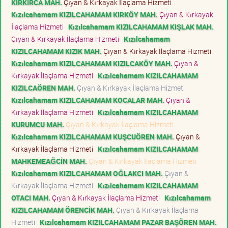
KIRKIRCA MAH.
Çıyan & Kırkayak İlaçlama Hizmeti
Kızılcahamam KIZILCAHAMAM KIRKÖY MAH.
Çıyan & Kırkayak
İlaçlama Hizmeti
Kızılcahamam KIZILCAHAMAM KIŞLAK MAH.
Çıyan & Kırkayak İlaçlama Hizmeti
Kızılcahamam
KIZILCAHAMAM KIZIK MAH.
Çıyan & Kırkayak İlaçlama Hizmeti
Kızılcahamam KIZILCAHAMAM KIZILCAKÖY MAH.
Çıyan &
Kırkayak İlaçlama Hizmeti
Kızılcahamam KIZILCAHAMAM
KIZILCAÖREN MAH.
Çıyan & Kırkayak İlaçlama Hizmeti
Kızılcahamam KIZILCAHAMAM KOCALAR MAH.
Çıyan &
Kırkayak İlaçlama Hizmeti
Kızılcahamam KIZILCAHAMAM
KURUMCU MAH.
Çıyan & Kırkayak İlaçlama Hizmeti
Kızılcahamam KIZILCAHAMAM KUŞCUÖREN MAH.
Çıyan &
Kırkayak İlaçlama Hizmeti
Kızılcahamam KIZILCAHAMAM
MAHKEMEAĞCİN MAH.
Çıyan & Kırkayak İlaçlama Hizmeti
Kızılcahamam KIZILCAHAMAM OĞLAKCI MAH.
Çıyan &
Kırkayak İlaçlama Hizmeti
Kızılcahamam KIZILCAHAMAM
OTACI MAH.
Çıyan & Kırkayak İlaçlama Hizmeti
Kızılcahamam
KIZILCAHAMAM ÖRENCİK MAH.
Çıyan & Kırkayak İlaçlama
Hizmeti
Kızılcahamam KIZILCAHAMAM PAZAR BAŞÖREN MAH.