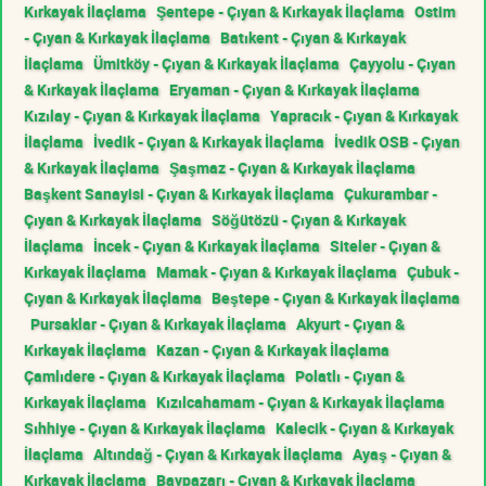
Kırkayak İlaçlama
Şentepe - Çıyan & Kırkayak İlaçlama
Ostim
- Çıyan & Kırkayak İlaçlama
Batıkent - Çıyan & Kırkayak
İlaçlama
Ümitköy - Çıyan & Kırkayak İlaçlama
Çayyolu - Çıyan
& Kırkayak İlaçlama
Eryaman - Çıyan & Kırkayak İlaçlama
Kızılay - Çıyan & Kırkayak İlaçlama
Yapracık - Çıyan & Kırkayak
İlaçlama
İvedik - Çıyan & Kırkayak İlaçlama
İvedik OSB - Çıyan
& Kırkayak İlaçlama
Şaşmaz - Çıyan & Kırkayak İlaçlama
Başkent Sanayisi - Çıyan & Kırkayak İlaçlama
Çukurambar -
Çıyan & Kırkayak İlaçlama
Söğütözü - Çıyan & Kırkayak
İlaçlama
İncek - Çıyan & Kırkayak İlaçlama
Siteler - Çıyan &
Kırkayak İlaçlama
Mamak - Çıyan & Kırkayak İlaçlama
Çubuk -
Çıyan & Kırkayak İlaçlama
Beştepe - Çıyan & Kırkayak İlaçlama
Pursaklar - Çıyan & Kırkayak İlaçlama
Akyurt - Çıyan &
Kırkayak İlaçlama
Kazan - Çıyan & Kırkayak İlaçlama
Çamlıdere - Çıyan & Kırkayak İlaçlama
Polatlı - Çıyan &
Kırkayak İlaçlama
Kızılcahamam - Çıyan & Kırkayak İlaçlama
Sıhhiye - Çıyan & Kırkayak İlaçlama
Kalecik - Çıyan & Kırkayak
İlaçlama
Altındağ - Çıyan & Kırkayak İlaçlama
Ayaş - Çıyan &
Kırkayak İlaçlama
Baypazarı - Çıyan & Kırkayak İlaçlama