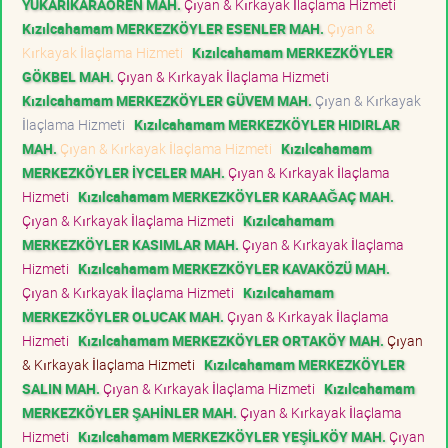
YUKARIKARAÖREN MAH.
Çıyan & Kırkayak İlaçlama Hizmeti
Kızılcahamam MERKEZKÖYLER ESENLER MAH.
Çıyan &
Kırkayak İlaçlama Hizmeti
Kızılcahamam MERKEZKÖYLER
GÖKBEL MAH.
Çıyan & Kırkayak İlaçlama Hizmeti
Kızılcahamam MERKEZKÖYLER GÜVEM MAH.
Çıyan & Kırkayak
İlaçlama Hizmeti
Kızılcahamam MERKEZKÖYLER HIDIRLAR
MAH.
Çıyan & Kırkayak İlaçlama Hizmeti
Kızılcahamam
MERKEZKÖYLER İYCELER MAH.
Çıyan & Kırkayak İlaçlama
Hizmeti
Kızılcahamam MERKEZKÖYLER KARAAĞAÇ MAH.
Çıyan & Kırkayak İlaçlama Hizmeti
Kızılcahamam
MERKEZKÖYLER KASIMLAR MAH.
Çıyan & Kırkayak İlaçlama
Hizmeti
Kızılcahamam MERKEZKÖYLER KAVAKÖZÜ MAH.
Çıyan & Kırkayak İlaçlama Hizmeti
Kızılcahamam
MERKEZKÖYLER OLUCAK MAH.
Çıyan & Kırkayak İlaçlama
Hizmeti
Kızılcahamam MERKEZKÖYLER ORTAKÖY MAH.
Çıyan
& Kırkayak İlaçlama Hizmeti
Kızılcahamam MERKEZKÖYLER
SALIN MAH.
Çıyan & Kırkayak İlaçlama Hizmeti
Kızılcahamam
MERKEZKÖYLER ŞAHİNLER MAH.
Çıyan & Kırkayak İlaçlama
Hizmeti
Kızılcahamam MERKEZKÖYLER YEŞİLKÖY MAH.
Çıyan