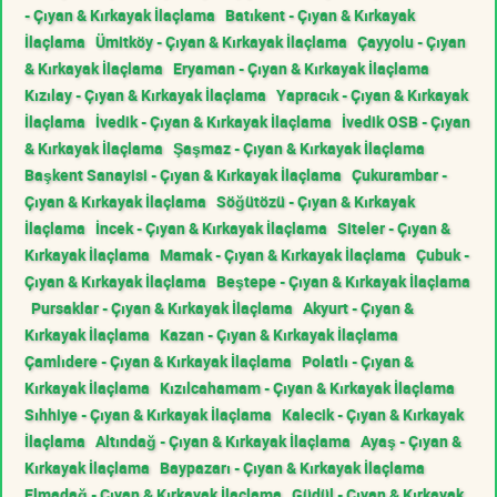
- Çıyan & Kırkayak İlaçlama
Batıkent - Çıyan & Kırkayak
İlaçlama
Ümitköy - Çıyan & Kırkayak İlaçlama
Çayyolu - Çıyan
& Kırkayak İlaçlama
Eryaman - Çıyan & Kırkayak İlaçlama
Kızılay - Çıyan & Kırkayak İlaçlama
Yapracık - Çıyan & Kırkayak
İlaçlama
İvedik - Çıyan & Kırkayak İlaçlama
İvedik OSB - Çıyan
& Kırkayak İlaçlama
Şaşmaz - Çıyan & Kırkayak İlaçlama
Başkent Sanayisi - Çıyan & Kırkayak İlaçlama
Çukurambar -
Çıyan & Kırkayak İlaçlama
Söğütözü - Çıyan & Kırkayak
İlaçlama
İncek - Çıyan & Kırkayak İlaçlama
Siteler - Çıyan &
Kırkayak İlaçlama
Mamak - Çıyan & Kırkayak İlaçlama
Çubuk -
Çıyan & Kırkayak İlaçlama
Beştepe - Çıyan & Kırkayak İlaçlama
Pursaklar - Çıyan & Kırkayak İlaçlama
Akyurt - Çıyan &
Kırkayak İlaçlama
Kazan - Çıyan & Kırkayak İlaçlama
Çamlıdere - Çıyan & Kırkayak İlaçlama
Polatlı - Çıyan &
Kırkayak İlaçlama
Kızılcahamam - Çıyan & Kırkayak İlaçlama
Sıhhiye - Çıyan & Kırkayak İlaçlama
Kalecik - Çıyan & Kırkayak
İlaçlama
Altındağ - Çıyan & Kırkayak İlaçlama
Ayaş - Çıyan &
Kırkayak İlaçlama
Baypazarı - Çıyan & Kırkayak İlaçlama
Elmadağ - Çıyan & Kırkayak İlaçlama
Güdül - Çıyan & Kırkayak