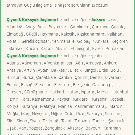
atmayın, Güçlü İlaçlama ile haşere sorunlarınızı çözün!
Çıyan & Kırkayak İlaçlama
hizmeti verdiğimiz
Ankara
ilçeleri;
Altındağ , Ayaş , Bala , Beypazarı , Çamlıdere , Çankaya , Çubuk ,
Elmadağ , Güdül , Haymana , Kalecik , Kızılcahamam , Nallıhan ,
Polatlı , Şereflikoçhisar , Yenimahalle , Gölbaşı / Ankara , Keçiören
, Mamak , Sincan , Kazan , Akyurt , Etimesgut , Evren , Pursaklar
Çıyan & Kırkayak İlaçlama
hizmeti verdiğimiz şehirler;
Adana , Adıyaman , Afyonkarahisar , Ağrı , Amasya , Ankara ,
Antalya , Artvin , Aydın , Balıkesir , Bilecik , Bingöl , Bitlis , Bolu ,
Burdur , Bursa , Çanakkale , Çankırı , Çorum , Denizli , Diyarbakır ,
Edirne , Elazığ , Erzincan , Erzurum , Eskişehir , Gaziantep ,
Giresun , Gümüşhane , Hakkari , Hatay , Isparta , Mersin , İstanbul
, İzmir , Kars , Kastamonu , Kayseri , Kırklareli , Kırşehir , Kocaeli ,
Konya , Kütahya , Malatya , Manisa , Kahramanmaraş , Mardin ,
Muğla , Muş , Nevşehir , Niğde , Ordu , Rize , Sakarya , Samsun ,
Siirt , Sinop , Sivas , Tekirdağ , Tokat , Trabzon , Tunceli , Şanlıurfa ,
Uşak , Van , Yozgat , Zonguldak , Aksaray , Bayburt , Karaman ,