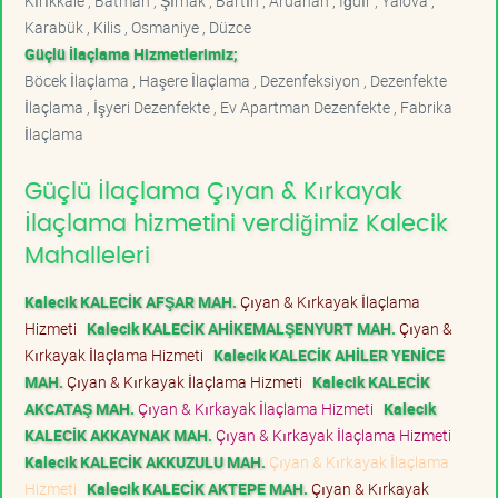
Kırıkkale , Batman , Şırnak , Bartın , Ardahan , Iğdır , Yalova ,
Karabük , Kilis , Osmaniye , Düzce
Güçlü İlaçlama Hizmetlerimiz;
Böcek İlaçlama , Haşere İlaçlama , Dezenfeksiyon , Dezenfekte
İlaçlama , İşyeri Dezenfekte , Ev Apartman Dezenfekte , Fabrika
İlaçlama
Güçlü İlaçlama Çıyan & Kırkayak
İlaçlama hizmetini verdiğimiz Kalecik
Mahalleleri
Kalecik KALECİK AFŞAR MAH.
Çıyan & Kırkayak İlaçlama
Hizmeti
Kalecik KALECİK AHİKEMALŞENYURT MAH.
Çıyan &
Kırkayak İlaçlama Hizmeti
Kalecik KALECİK AHİLER YENİCE
MAH.
Çıyan & Kırkayak İlaçlama Hizmeti
Kalecik KALECİK
AKCATAŞ MAH.
Çıyan & Kırkayak İlaçlama Hizmeti
Kalecik
KALECİK AKKAYNAK MAH.
Çıyan & Kırkayak İlaçlama Hizmeti
Kalecik KALECİK AKKUZULU MAH.
Çıyan & Kırkayak İlaçlama
Hizmeti
Kalecik KALECİK AKTEPE MAH.
Çıyan & Kırkayak