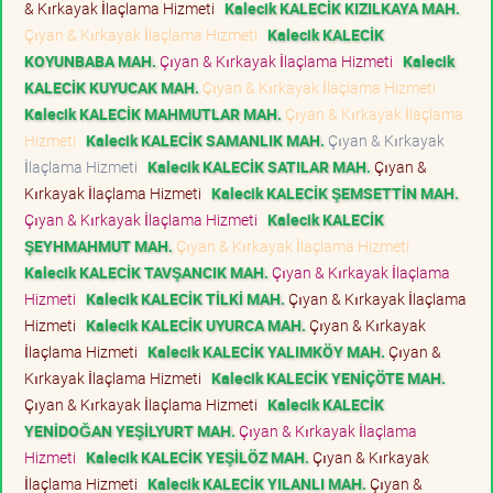
& Kırkayak İlaçlama Hizmeti
Kalecik KALECİK KIZILKAYA MAH.
Çıyan & Kırkayak İlaçlama Hizmeti
Kalecik KALECİK
KOYUNBABA MAH.
Çıyan & Kırkayak İlaçlama Hizmeti
Kalecik
KALECİK KUYUCAK MAH.
Çıyan & Kırkayak İlaçlama Hizmeti
Kalecik KALECİK MAHMUTLAR MAH.
Çıyan & Kırkayak İlaçlama
Hizmeti
Kalecik KALECİK SAMANLIK MAH.
Çıyan & Kırkayak
İlaçlama Hizmeti
Kalecik KALECİK SATILAR MAH.
Çıyan &
Kırkayak İlaçlama Hizmeti
Kalecik KALECİK ŞEMSETTİN MAH.
Çıyan & Kırkayak İlaçlama Hizmeti
Kalecik KALECİK
ŞEYHMAHMUT MAH.
Çıyan & Kırkayak İlaçlama Hizmeti
Kalecik KALECİK TAVŞANCIK MAH.
Çıyan & Kırkayak İlaçlama
Hizmeti
Kalecik KALECİK TİLKİ MAH.
Çıyan & Kırkayak İlaçlama
Hizmeti
Kalecik KALECİK UYURCA MAH.
Çıyan & Kırkayak
İlaçlama Hizmeti
Kalecik KALECİK YALIMKÖY MAH.
Çıyan &
Kırkayak İlaçlama Hizmeti
Kalecik KALECİK YENİÇÖTE MAH.
Çıyan & Kırkayak İlaçlama Hizmeti
Kalecik KALECİK
YENİDOĞAN YEŞİLYURT MAH.
Çıyan & Kırkayak İlaçlama
Hizmeti
Kalecik KALECİK YEŞİLÖZ MAH.
Çıyan & Kırkayak
İlaçlama Hizmeti
Kalecik KALECİK YILANLI MAH.
Çıyan &