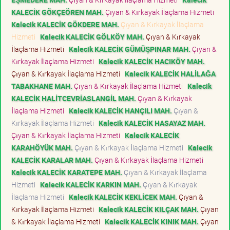
KALECİK GÖKÇEÖREN MAH.
Çıyan & Kırkayak İlaçlama Hizmeti
Kalecik KALECİK GÖKDERE MAH.
Çıyan & Kırkayak İlaçlama
Hizmeti
Kalecik KALECİK GÖLKÖY MAH.
Çıyan & Kırkayak
İlaçlama Hizmeti
Kalecik KALECİK GÜMÜŞPINAR MAH.
Çıyan &
Kırkayak İlaçlama Hizmeti
Kalecik KALECİK HACIKÖY MAH.
Çıyan & Kırkayak İlaçlama Hizmeti
Kalecik KALECİK HALİLAĞA
TABAKHANE MAH.
Çıyan & Kırkayak İlaçlama Hizmeti
Kalecik
KALECİK HALİTCEVRİASLANGİL MAH.
Çıyan & Kırkayak
İlaçlama Hizmeti
Kalecik KALECİK HANÇILI MAH.
Çıyan &
Kırkayak İlaçlama Hizmeti
Kalecik KALECİK HASAYAZ MAH.
Çıyan & Kırkayak İlaçlama Hizmeti
Kalecik KALECİK
KARAHÖYÜK MAH.
Çıyan & Kırkayak İlaçlama Hizmeti
Kalecik
KALECİK KARALAR MAH.
Çıyan & Kırkayak İlaçlama Hizmeti
Kalecik KALECİK KARATEPE MAH.
Çıyan & Kırkayak İlaçlama
Hizmeti
Kalecik KALECİK KARKIN MAH.
Çıyan & Kırkayak
İlaçlama Hizmeti
Kalecik KALECİK KEKLİCEK MAH.
Çıyan &
Kırkayak İlaçlama Hizmeti
Kalecik KALECİK KILÇAK MAH.
Çıyan
& Kırkayak İlaçlama Hizmeti
Kalecik KALECİK KINIK MAH.
Çıyan