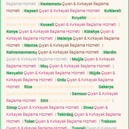
İlaçlama Hizmeti
|
Kastamonu
Çıyan & Kırkayak İlaçlama
Hizmeti
|
Kayseri
Çıyan & Kırkayak İlaçlama Hizmeti
|
Kırklareli
Çıyan & Kırkayak İlaçlama Hizmeti
|
Kırşehir
Çıyan & Kırkayak
İlaçlama Hizmeti
|
Kocaeli
Çıyan & Kırkayak İlaçlama Hizmeti
|
Konya
Çıyan & Kırkayak İlaçlama Hizmeti
|
Kütahya
Çıyan &
Kırkayak İlaçlama Hizmeti
|
Malatya
Çıyan & Kırkayak İlaçlama
Hizmeti
|
Manisa
Çıyan & Kırkayak İlaçlama Hizmeti
|
Kahramanmaraş
Çıyan & Kırkayak İlaçlama Hizmeti
|
Mardin
Çıyan & Kırkayak İlaçlama Hizmeti
|
Muğla
Çıyan & Kırkayak
İlaçlama Hizmeti
|
Muş
Çıyan & Kırkayak İlaçlama Hizmeti
|
Nevşehir
Çıyan & Kırkayak İlaçlama Hizmeti
|
Niğde
Çıyan &
Kırkayak İlaçlama Hizmeti
|
Ordu
Çıyan & Kırkayak İlaçlama
Hizmeti
|
Rize
Çıyan & Kırkayak İlaçlama Hizmeti
|
Sakarya
Çıyan & Kırkayak İlaçlama Hizmeti
|
Samsun
Çıyan & Kırkayak
İlaçlama Hizmeti
|
Siirt
Çıyan & Kırkayak İlaçlama Hizmeti
|
Sinop
Çıyan & Kırkayak İlaçlama Hizmeti
|
Sivas
Çıyan &
Kırkayak İlaçlama Hizmeti
|
Tekirdağ
Çıyan & Kırkayak İlaçlama
Hizmeti
|
Tokat
Çıyan & Kırkayak İlaçlama Hizmeti
|
Trabzon
Çıyan & Kırkayak İlaçlama Hizmeti
|
Tunceli
Çıyan & Kırkayak