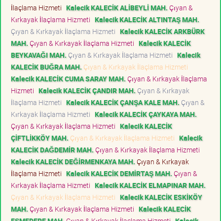
İlaçlama Hizmeti
Kalecik KALECİK ALİBEYLİ MAH.
Çıyan &
Kırkayak İlaçlama Hizmeti
Kalecik KALECİK ALTINTAŞ MAH.
Çıyan & Kırkayak İlaçlama Hizmeti
Kalecik KALECİK ARKBÜRK
MAH.
Çıyan & Kırkayak İlaçlama Hizmeti
Kalecik KALECİK
BEYKAVAĞI MAH.
Çıyan & Kırkayak İlaçlama Hizmeti
Kalecik
KALECİK BUĞRA MAH.
Çıyan & Kırkayak İlaçlama Hizmeti
Kalecik KALECİK CUMA SARAY MAH.
Çıyan & Kırkayak İlaçlama
Hizmeti
Kalecik KALECİK ÇANDIR MAH.
Çıyan & Kırkayak
İlaçlama Hizmeti
Kalecik KALECİK ÇANŞA KALE MAH.
Çıyan &
Kırkayak İlaçlama Hizmeti
Kalecik KALECİK ÇAYKAYA MAH.
Çıyan & Kırkayak İlaçlama Hizmeti
Kalecik KALECİK
ÇİFTLİKKÖY MAH.
Çıyan & Kırkayak İlaçlama Hizmeti
Kalecik
KALECİK DAĞDEMİR MAH.
Çıyan & Kırkayak İlaçlama Hizmeti
Kalecik KALECİK DEĞİRMENKAYA MAH.
Çıyan & Kırkayak
İlaçlama Hizmeti
Kalecik KALECİK DEMİRTAŞ MAH.
Çıyan &
Kırkayak İlaçlama Hizmeti
Kalecik KALECİK ELMAPINAR MAH.
Çıyan & Kırkayak İlaçlama Hizmeti
Kalecik KALECİK ESKİKÖY
MAH.
Çıyan & Kırkayak İlaçlama Hizmeti
Kalecik KALECİK
EŞMEDERE MAH.
Çıyan & Kırkayak İlaçlama Hizmeti
Kalecik