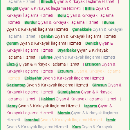
İlaçlama Hizmeti
|
Bilecik
Çıyan & Kırkayak İlaçlama Hizmeti
|
Bingöl
Çıyan & Kırkayak İlaçlama Hizmeti
|
Bitlis
Çıyan &
Kırkayak İlaçlama Hizmeti
|
Bolu
Çıyan & Kırkayak İlaçlama
Hizmeti
|
Burdur
Çıyan & Kırkayak İlaçlama Hizmeti
|
Bursa
Çıyan & Kırkayak İlaçlama Hizmeti
|
Çanakkale
Çıyan & Kırkayak
İlaçlama Hizmeti
|
Çankırı
Çıyan & Kırkayak İlaçlama Hizmeti
|
Çorum
Çıyan & Kırkayak İlaçlama Hizmeti
|
Denizli
Çıyan &
Kırkayak İlaçlama Hizmeti
|
Diyarbakır
Çıyan & Kırkayak
İlaçlama Hizmeti
|
Edirne
Çıyan & Kırkayak İlaçlama Hizmeti
|
Elazığ
Çıyan & Kırkayak İlaçlama Hizmeti
|
Erzincan
Çıyan &
Kırkayak İlaçlama Hizmeti
|
Erzurum
Çıyan & Kırkayak İlaçlama
Hizmeti
|
Eskişehir
Çıyan & Kırkayak İlaçlama Hizmeti
|
Gaziantep
Çıyan & Kırkayak İlaçlama Hizmeti
|
Giresun
Çıyan &
Kırkayak İlaçlama Hizmeti
|
Gümüşhane
Çıyan & Kırkayak
İlaçlama Hizmeti
|
Hakkari
Çıyan & Kırkayak İlaçlama Hizmeti
|
Hatay
Çıyan & Kırkayak İlaçlama Hizmeti
|
Isparta
Çıyan &
Kırkayak İlaçlama Hizmeti
|
Mersin
Çıyan & Kırkayak İlaçlama
Hizmeti
|
İstanbul
Çıyan & Kırkayak İlaçlama Hizmeti
|
İzmir
Çıyan & Kırkayak İlaçlama Hizmeti
|
Kars
Çıyan & Kırkayak