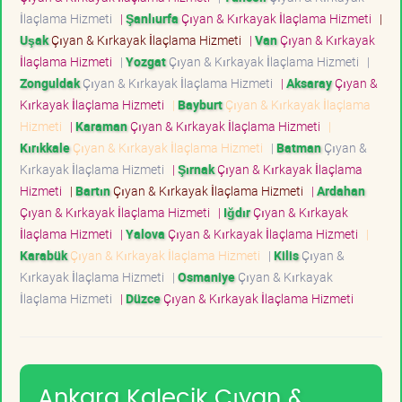
İlaçlama Hizmeti
|
Şanlıurfa
Çıyan & Kırkayak İlaçlama Hizmeti
|
Uşak
Çıyan & Kırkayak İlaçlama Hizmeti
|
Van
Çıyan & Kırkayak
İlaçlama Hizmeti
|
Yozgat
Çıyan & Kırkayak İlaçlama Hizmeti
|
Zonguldak
Çıyan & Kırkayak İlaçlama Hizmeti
|
Aksaray
Çıyan &
Kırkayak İlaçlama Hizmeti
|
Bayburt
Çıyan & Kırkayak İlaçlama
Hizmeti
|
Karaman
Çıyan & Kırkayak İlaçlama Hizmeti
|
Kırıkkale
Çıyan & Kırkayak İlaçlama Hizmeti
|
Batman
Çıyan &
Kırkayak İlaçlama Hizmeti
|
Şırnak
Çıyan & Kırkayak İlaçlama
Hizmeti
|
Bartın
Çıyan & Kırkayak İlaçlama Hizmeti
|
Ardahan
Çıyan & Kırkayak İlaçlama Hizmeti
|
Iğdır
Çıyan & Kırkayak
İlaçlama Hizmeti
|
Yalova
Çıyan & Kırkayak İlaçlama Hizmeti
|
Karabük
Çıyan & Kırkayak İlaçlama Hizmeti
|
Kilis
Çıyan &
Kırkayak İlaçlama Hizmeti
|
Osmaniye
Çıyan & Kırkayak
İlaçlama Hizmeti
|
Düzce
Çıyan & Kırkayak İlaçlama Hizmeti
Ankara Kalecik Çıyan &