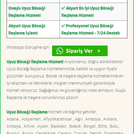
Onaylı Uyuz Böceği
✅ Akyurt En İyi Uyuz Böceği
İlaçlama Hizmeti
İlaçlama Hizmeti
Akyurt Uyuz Böceği
✅ Profesyonel Uyuz Böceği
İlaçlama İşlemi
İlaçlama Hizmeti - 7/24 Destek
Whatapp Görüşme için
Uyuz Böceği İlaçlama Hizmeti
Arıyorsanız, doğru adrestesiniz!
Uyuz Böceği İlaçlama hizmetlerimizle, kaliteli ve uygun fiyatlı
çözümler sunuyoruz. Böcek ve haşere ilaçlama hizmetlerinde en
iyi ekipman ve tekniklerle, müşteri memnuniyeti garantisiyle
hizmet veriyoruz. Sağlığınızı ve güvenliğinizi riske atmayın, Güçlü
İlaçlama ile haşere sorunlarınızı çözün!
Uyuz Böceği İlaçlama
hizmeti verdiğimiz şehirler;
Adana , Adıyaman , Afyonkarahisar , Ağrı , Amasya , Ankara ,
Antalya , Artvin , Aydın , Balıkesir , Bilecik , Bingöl , Bitlis , Bolu ,
Burdur , Bursa , Çanakkale , Çankırı , Çorum , Denizli , Diyarbakır ,