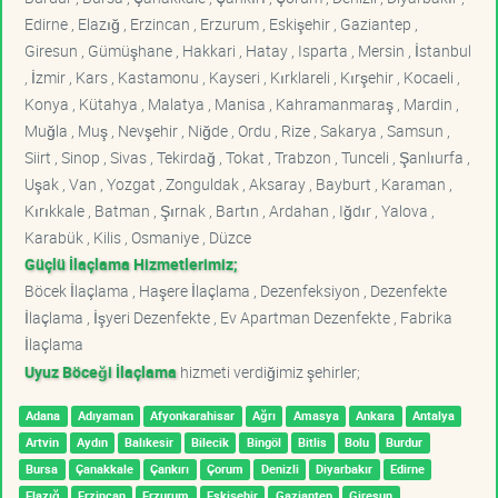
Edirne , Elazığ , Erzincan , Erzurum , Eskişehir , Gaziantep ,
Giresun , Gümüşhane , Hakkari , Hatay , Isparta , Mersin , İstanbul
, İzmir , Kars , Kastamonu , Kayseri , Kırklareli , Kırşehir , Kocaeli ,
Konya , Kütahya , Malatya , Manisa , Kahramanmaraş , Mardin ,
Muğla , Muş , Nevşehir , Niğde , Ordu , Rize , Sakarya , Samsun ,
Siirt , Sinop , Sivas , Tekirdağ , Tokat , Trabzon , Tunceli , Şanlıurfa ,
Uşak , Van , Yozgat , Zonguldak , Aksaray , Bayburt , Karaman ,
Kırıkkale , Batman , Şırnak , Bartın , Ardahan , Iğdır , Yalova ,
Karabük , Kilis , Osmaniye , Düzce
Güçlü İlaçlama Hizmetlerimiz;
Böcek İlaçlama , Haşere İlaçlama , Dezenfeksiyon , Dezenfekte
İlaçlama , İşyeri Dezenfekte , Ev Apartman Dezenfekte , Fabrika
İlaçlama
Uyuz Böceği İlaçlama
hizmeti verdiğimiz şehirler;
Adana
Adıyaman
Afyonkarahisar
Ağrı
Amasya
Ankara
Antalya
Artvin
Aydın
Balıkesir
Bilecik
Bingöl
Bitlis
Bolu
Burdur
Bursa
Çanakkale
Çankırı
Çorum
Denizli
Diyarbakır
Edirne
Elazığ
Erzincan
Erzurum
Eskişehir
Gaziantep
Giresun