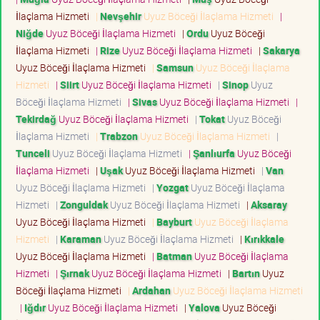
İlaçlama Hizmeti
|
Nevşehir
Uyuz Böceği İlaçlama Hizmeti
|
Niğde
Uyuz Böceği İlaçlama Hizmeti
|
Ordu
Uyuz Böceği
İlaçlama Hizmeti
|
Rize
Uyuz Böceği İlaçlama Hizmeti
|
Sakarya
Uyuz Böceği İlaçlama Hizmeti
|
Samsun
Uyuz Böceği İlaçlama
Hizmeti
|
Siirt
Uyuz Böceği İlaçlama Hizmeti
|
Sinop
Uyuz
Böceği İlaçlama Hizmeti
|
Sivas
Uyuz Böceği İlaçlama Hizmeti
|
Tekirdağ
Uyuz Böceği İlaçlama Hizmeti
|
Tokat
Uyuz Böceği
İlaçlama Hizmeti
|
Trabzon
Uyuz Böceği İlaçlama Hizmeti
|
Tunceli
Uyuz Böceği İlaçlama Hizmeti
|
Şanlıurfa
Uyuz Böceği
İlaçlama Hizmeti
|
Uşak
Uyuz Böceği İlaçlama Hizmeti
|
Van
Uyuz Böceği İlaçlama Hizmeti
|
Yozgat
Uyuz Böceği İlaçlama
Hizmeti
|
Zonguldak
Uyuz Böceği İlaçlama Hizmeti
|
Aksaray
Uyuz Böceği İlaçlama Hizmeti
|
Bayburt
Uyuz Böceği İlaçlama
Hizmeti
|
Karaman
Uyuz Böceği İlaçlama Hizmeti
|
Kırıkkale
Uyuz Böceği İlaçlama Hizmeti
|
Batman
Uyuz Böceği İlaçlama
Hizmeti
|
Şırnak
Uyuz Böceği İlaçlama Hizmeti
|
Bartın
Uyuz
Böceği İlaçlama Hizmeti
|
Ardahan
Uyuz Böceği İlaçlama Hizmeti
|
Iğdır
Uyuz Böceği İlaçlama Hizmeti
|
Yalova
Uyuz Böceği