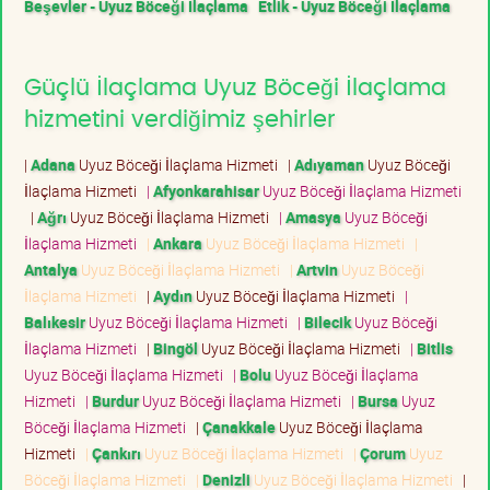
Beşevler - Uyuz Böceği İlaçlama
Etlik - Uyuz Böceği İlaçlama
Güçlü İlaçlama Uyuz Böceği İlaçlama
hizmetini verdiğimiz şehirler
|
Adana
Uyuz Böceği İlaçlama Hizmeti
|
Adıyaman
Uyuz Böceği
İlaçlama Hizmeti
|
Afyonkarahisar
Uyuz Böceği İlaçlama Hizmeti
|
Ağrı
Uyuz Böceği İlaçlama Hizmeti
|
Amasya
Uyuz Böceği
İlaçlama Hizmeti
|
Ankara
Uyuz Böceği İlaçlama Hizmeti
|
Antalya
Uyuz Böceği İlaçlama Hizmeti
|
Artvin
Uyuz Böceği
İlaçlama Hizmeti
|
Aydın
Uyuz Böceği İlaçlama Hizmeti
|
Balıkesir
Uyuz Böceği İlaçlama Hizmeti
|
Bilecik
Uyuz Böceği
İlaçlama Hizmeti
|
Bingöl
Uyuz Böceği İlaçlama Hizmeti
|
Bitlis
Uyuz Böceği İlaçlama Hizmeti
|
Bolu
Uyuz Böceği İlaçlama
Hizmeti
|
Burdur
Uyuz Böceği İlaçlama Hizmeti
|
Bursa
Uyuz
Böceği İlaçlama Hizmeti
|
Çanakkale
Uyuz Böceği İlaçlama
Hizmeti
|
Çankırı
Uyuz Böceği İlaçlama Hizmeti
|
Çorum
Uyuz
Böceği İlaçlama Hizmeti
|
Denizli
Uyuz Böceği İlaçlama Hizmeti
|