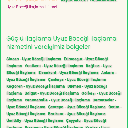
Uyuz Böceği İlaçlama Hizmeti
Güçlü İlaçlama Uyuz Böceği İlaçlama
hizmetini verdiğimiz bölgeler
Sincan - Uyuz Böceği İlaçlama
Etimesgut - Uyuz Böceği
İlaçlama
Yenikent - Uyuz Böceği İlaçlama
Bağlıca - Uyuz
Böceği İlaçlama
Elvankent - Uyuz Böceği İlaçlama
Ankara -
Uyuz Böceği İlaçlama
Çankaya - Uyuz Böceği İlaçlama
Keçiören - Uyuz Böceği İlaçlama
Dikmen - Uyuz Böceği
İlaçlama
Balgat - Uyuz Böceği İlaçlama
Gölbaşı - Uyuz Böceği
İlaçlama
Yenimahalle - Uyuz Böceği İlaçlama
Demetevler -
Uyuz Böceği İlaçlama
Şentepe - Uyuz Böceği İlaçlama
Ostim -
Uyuz Böceği İlaçlama
Batıkent - Uyuz Böceği İlaçlama
Ümitköy - Uyuz Böceği İlaçlama
Çayyolu - Uyuz Böceği
İlaçlama
Eryaman - Uyuz Böceği İlaçlama
Kızılay - Uyuz