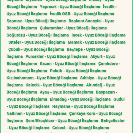
Böceği İlaçlama
Yapracık - Uyuz Böceği İlaçlama
İvedik -
Uyuz Böceği İlaçlama
İvedik OSB - Uyuz Böceği İlaçlama
Şaşmaz - Uyuz Böceği İlaçlama
Başkent Sanayisi - Uyuz
Böceği İlaçlama
Çukurambar - Uyuz Böceği İlaçlama
Söğütözü - Uyuz Böceği İlaçlama
İncek - Uyuz Böceği İlaçlama
Siteler - Uyuz Böceği İlaçlama
Mamak - Uyuz Böceği İlaçlama
Çubuk - Uyuz Böceği İlaçlama
Beştepe - Uyuz Böceği
İlaçlama
Pursaklar - Uyuz Böceği İlaçlama
Akyurt - Uyuz
Böceği İlaçlama
Kazan - Uyuz Böceği İlaçlama
Çamlıdere -
Uyuz Böceği İlaçlama
Polatlı - Uyuz Böceği İlaçlama
Kızılcahamam - Uyuz Böceği İlaçlama
Sıhhiye - Uyuz Böceği
İlaçlama
Kalecik - Uyuz Böceği İlaçlama
Altındağ - Uyuz
Böceği İlaçlama
Ayaş - Uyuz Böceği İlaçlama
Baypazarı -
Uyuz Böceği İlaçlama
Elmadağ - Uyuz Böceği İlaçlama
Güdül
- Uyuz Böceği İlaçlama
Haymana - Uyuz Böceği İlaçlama
Nallıhan - Uyuz Böceği İlaçlama
Çankaya Koru - Uyuz Böceği
İlaçlama
Şereflikoçhisar - Uyuz Böceği İlaçlama
Bahçelievler
- Uyuz Böceği İlaçlama
Cebeci - Uyuz Böceği İlaçlama