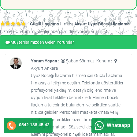
Güçlü İlaçlama
firması
Akyurt Uyuz Böceği İlaçlama
hizmeti için tüm müşterilerinden 5 yıldızlı yorumlar almıştır.
Müşterilerimizden Gelen Yorumlar
Yorum Yapan :
Şaban Sönmez, Konum :
Akyurt Ankara
Uyuz Böceği İlaçlama hizmeti için Güçlü İlaçlama
firmasıyla iletişime geçtim. Telefonda gösterdikleri
profesyonel yaklaşım, detaylı bilgilendirme ve
uygun fiyat teklifleri beni etkiledi. Hemen böcek
ilaçlama talebinde bulundum ve belirtilen saatte
hızlıca geldiler. Personelin maske takması ve iş
ahlakına gösterdikleri özen, firmanın güvenilir
0542 188 45 42
Whatsapp
olduğunu kanıtladı. Söz verdikleri gibi ilaçlama
işlemini profesyonel bir şekilde tamamladılar.