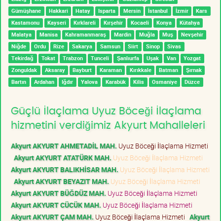
Gümüşhane
Hakkari
Hatay
Isparta
Mersin
İstanbul
İzmir
Kars
Kastamonu
Kayseri
Kırklareli
Kırşehir
Kocaeli
Konya
Kütahya
Malatya
Manisa
Kahramanmaraş
Mardin
Muğla
Muş
Nevşehir
Niğde
Ordu
Rize
Sakarya
Samsun
Siirt
Sinop
Sivas
Tekirdağ
Tokat
Trabzon
Tunceli
Şanlıurfa
Uşak
Van
Yozgat
Zonguldak
Aksaray
Bayburt
Karaman
Kırıkkale
Batman
Şırnak
Bartın
Ardahan
Iğdır
Yalova
Karabük
Kilis
Osmaniye
Düzce
Güçlü İlaçlama Uyuz Böceği İlaçlama
hizmetini verdiğimiz Akyurt Mahalleleri
Akyurt AKYURT AHMETADİL MAH.
Uyuz Böceği İlaçlama Hizmeti
Akyurt AKYURT ATATÜRK MAH.
Uyuz Böceği İlaçlama Hizmeti
Akyurt AKYURT BALIKHİSAR MAH.
Uyuz Böceği İlaçlama Hizmeti
Akyurt AKYURT BEYAZIT MAH.
Uyuz Böceği İlaçlama Hizmeti
Akyurt AKYURT BÜĞDÜZ MAH.
Uyuz Böceği İlaçlama Hizmeti
Akyurt AKYURT CÜCÜK MAH.
Uyuz Böceği İlaçlama Hizmeti
Akyurt AKYURT ÇAM MAH.
Uyuz Böceği İlaçlama Hizmeti
Akyurt