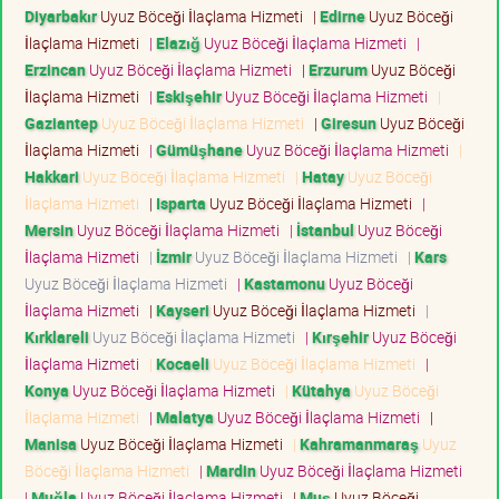
Diyarbakır
Uyuz Böceği İlaçlama Hizmeti
|
Edirne
Uyuz Böceği
İlaçlama Hizmeti
|
Elazığ
Uyuz Böceği İlaçlama Hizmeti
|
Erzincan
Uyuz Böceği İlaçlama Hizmeti
|
Erzurum
Uyuz Böceği
İlaçlama Hizmeti
|
Eskişehir
Uyuz Böceği İlaçlama Hizmeti
|
Gaziantep
Uyuz Böceği İlaçlama Hizmeti
|
Giresun
Uyuz Böceği
İlaçlama Hizmeti
|
Gümüşhane
Uyuz Böceği İlaçlama Hizmeti
|
Hakkari
Uyuz Böceği İlaçlama Hizmeti
|
Hatay
Uyuz Böceği
İlaçlama Hizmeti
|
Isparta
Uyuz Böceği İlaçlama Hizmeti
|
Mersin
Uyuz Böceği İlaçlama Hizmeti
|
İstanbul
Uyuz Böceği
İlaçlama Hizmeti
|
İzmir
Uyuz Böceği İlaçlama Hizmeti
|
Kars
Uyuz Böceği İlaçlama Hizmeti
|
Kastamonu
Uyuz Böceği
İlaçlama Hizmeti
|
Kayseri
Uyuz Böceği İlaçlama Hizmeti
|
Kırklareli
Uyuz Böceği İlaçlama Hizmeti
|
Kırşehir
Uyuz Böceği
İlaçlama Hizmeti
|
Kocaeli
Uyuz Böceği İlaçlama Hizmeti
|
Konya
Uyuz Böceği İlaçlama Hizmeti
|
Kütahya
Uyuz Böceği
İlaçlama Hizmeti
|
Malatya
Uyuz Böceği İlaçlama Hizmeti
|
Manisa
Uyuz Böceği İlaçlama Hizmeti
|
Kahramanmaraş
Uyuz
Böceği İlaçlama Hizmeti
|
Mardin
Uyuz Böceği İlaçlama Hizmeti
|
Muğla
Uyuz Böceği İlaçlama Hizmeti
|
Muş
Uyuz Böceği