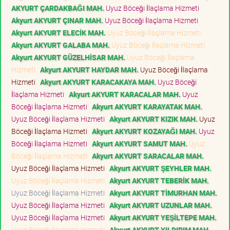
AKYURT ÇARDAKBAĞI MAH.
Uyuz Böceği İlaçlama Hizmeti
Akyurt AKYURT ÇINAR MAH.
Uyuz Böceği İlaçlama Hizmeti
Akyurt AKYURT ELECİK MAH.
Uyuz Böceği İlaçlama Hizmeti
Akyurt AKYURT GALABA MAH.
Uyuz Böceği İlaçlama Hizmeti
Akyurt AKYURT GÜZELHİSAR MAH.
Uyuz Böceği İlaçlama
Hizmeti
Akyurt AKYURT HAYDAR MAH.
Uyuz Böceği İlaçlama
Hizmeti
Akyurt AKYURT KARACAKAYA MAH.
Uyuz Böceği
İlaçlama Hizmeti
Akyurt AKYURT KARACALAR MAH.
Uyuz
Böceği İlaçlama Hizmeti
Akyurt AKYURT KARAYATAK MAH.
Uyuz Böceği İlaçlama Hizmeti
Akyurt AKYURT KIZIK MAH.
Uyuz
Böceği İlaçlama Hizmeti
Akyurt AKYURT KOZAYAĞI MAH.
Uyuz
Böceği İlaçlama Hizmeti
Akyurt AKYURT SAMUT MAH.
Uyuz
Böceği İlaçlama Hizmeti
Akyurt AKYURT SARACALAR MAH.
Uyuz Böceği İlaçlama Hizmeti
Akyurt AKYURT ŞEYHLER MAH.
Uyuz Böceği İlaçlama Hizmeti
Akyurt AKYURT TEBERİK MAH.
Uyuz Böceği İlaçlama Hizmeti
Akyurt AKYURT TİMURHAN MAH.
Uyuz Böceği İlaçlama Hizmeti
Akyurt AKYURT UZUNLAR MAH.
Uyuz Böceği İlaçlama Hizmeti
Akyurt AKYURT YEŞİLTEPE MAH.
Uyuz Böceği İlaçlama Hizmeti
Akyurt AKYURT YILDIRIM MAH.