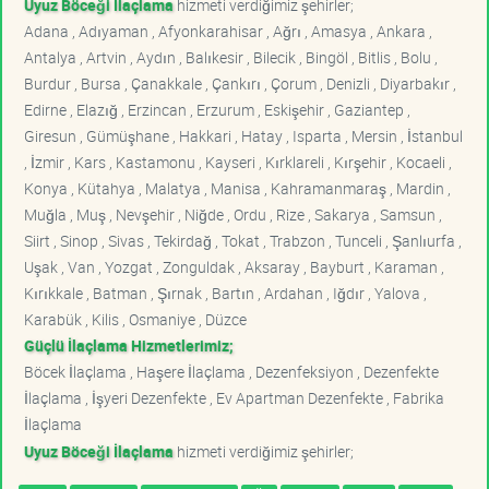
Uyuz Böceği İlaçlama
hizmeti verdiğimiz şehirler;
Adana , Adıyaman , Afyonkarahisar , Ağrı , Amasya , Ankara ,
Antalya , Artvin , Aydın , Balıkesir , Bilecik , Bingöl , Bitlis , Bolu ,
Burdur , Bursa , Çanakkale , Çankırı , Çorum , Denizli , Diyarbakır ,
Edirne , Elazığ , Erzincan , Erzurum , Eskişehir , Gaziantep ,
Giresun , Gümüşhane , Hakkari , Hatay , Isparta , Mersin , İstanbul
, İzmir , Kars , Kastamonu , Kayseri , Kırklareli , Kırşehir , Kocaeli ,
Konya , Kütahya , Malatya , Manisa , Kahramanmaraş , Mardin ,
Muğla , Muş , Nevşehir , Niğde , Ordu , Rize , Sakarya , Samsun ,
Siirt , Sinop , Sivas , Tekirdağ , Tokat , Trabzon , Tunceli , Şanlıurfa ,
Uşak , Van , Yozgat , Zonguldak , Aksaray , Bayburt , Karaman ,
Kırıkkale , Batman , Şırnak , Bartın , Ardahan , Iğdır , Yalova ,
Karabük , Kilis , Osmaniye , Düzce
Güçlü İlaçlama Hizmetlerimiz;
Böcek İlaçlama , Haşere İlaçlama , Dezenfeksiyon , Dezenfekte
İlaçlama , İşyeri Dezenfekte , Ev Apartman Dezenfekte , Fabrika
İlaçlama
Uyuz Böceği İlaçlama
hizmeti verdiğimiz şehirler;