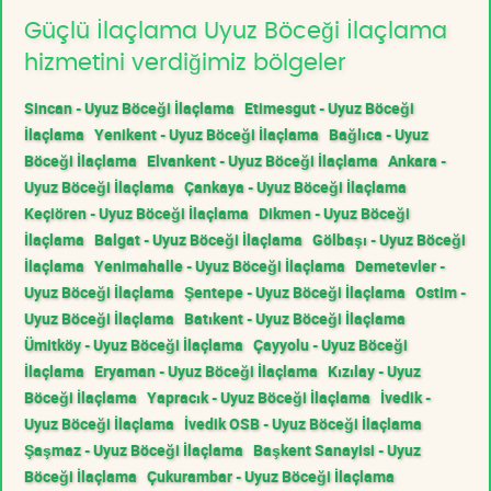
Güçlü İlaçlama Uyuz Böceği İlaçlama
hizmetini verdiğimiz bölgeler
Sincan - Uyuz Böceği İlaçlama
Etimesgut - Uyuz Böceği
İlaçlama
Yenikent - Uyuz Böceği İlaçlama
Bağlıca - Uyuz
Böceği İlaçlama
Elvankent - Uyuz Böceği İlaçlama
Ankara -
Uyuz Böceği İlaçlama
Çankaya - Uyuz Böceği İlaçlama
Keçiören - Uyuz Böceği İlaçlama
Dikmen - Uyuz Böceği
İlaçlama
Balgat - Uyuz Böceği İlaçlama
Gölbaşı - Uyuz Böceği
İlaçlama
Yenimahalle - Uyuz Böceği İlaçlama
Demetevler -
Uyuz Böceği İlaçlama
Şentepe - Uyuz Böceği İlaçlama
Ostim -
Uyuz Böceği İlaçlama
Batıkent - Uyuz Böceği İlaçlama
Ümitköy - Uyuz Böceği İlaçlama
Çayyolu - Uyuz Böceği
İlaçlama
Eryaman - Uyuz Böceği İlaçlama
Kızılay - Uyuz
Böceği İlaçlama
Yapracık - Uyuz Böceği İlaçlama
İvedik -
Uyuz Böceği İlaçlama
İvedik OSB - Uyuz Böceği İlaçlama
Şaşmaz - Uyuz Böceği İlaçlama
Başkent Sanayisi - Uyuz
Böceği İlaçlama
Çukurambar - Uyuz Böceği İlaçlama