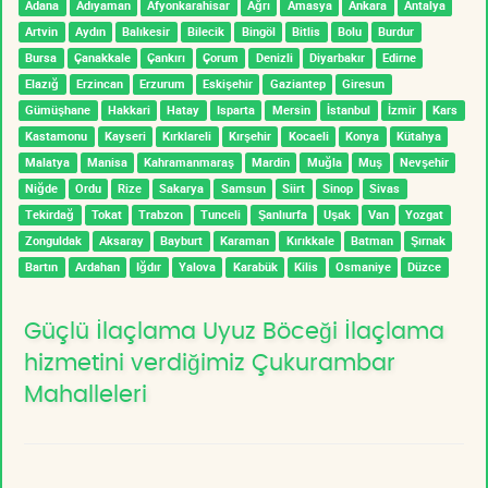
Adana
Adıyaman
Afyonkarahisar
Ağrı
Amasya
Ankara
Antalya
Artvin
Aydın
Balıkesir
Bilecik
Bingöl
Bitlis
Bolu
Burdur
Bursa
Çanakkale
Çankırı
Çorum
Denizli
Diyarbakır
Edirne
Elazığ
Erzincan
Erzurum
Eskişehir
Gaziantep
Giresun
Gümüşhane
Hakkari
Hatay
Isparta
Mersin
İstanbul
İzmir
Kars
Kastamonu
Kayseri
Kırklareli
Kırşehir
Kocaeli
Konya
Kütahya
Malatya
Manisa
Kahramanmaraş
Mardin
Muğla
Muş
Nevşehir
Niğde
Ordu
Rize
Sakarya
Samsun
Siirt
Sinop
Sivas
Tekirdağ
Tokat
Trabzon
Tunceli
Şanlıurfa
Uşak
Van
Yozgat
Zonguldak
Aksaray
Bayburt
Karaman
Kırıkkale
Batman
Şırnak
Bartın
Ardahan
Iğdır
Yalova
Karabük
Kilis
Osmaniye
Düzce
Güçlü İlaçlama Uyuz Böceği İlaçlama
hizmetini verdiğimiz Çukurambar
Mahalleleri