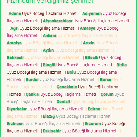
hizmetini verdiğimiz şehirler
|
Adana
Uyuz Böceği İlaçlama Hizmeti
|
Adıyaman
Uyuz Böceği
İlaçlama Hizmeti
|
Afyonkarahisar
Uyuz Böceği İlaçlama Hizmeti
|
Ağrı
Uyuz Böceği İlaçlama Hizmeti
|
Amasya
Uyuz Böceği
İlaçlama Hizmeti
|
Ankara
Uyuz Böceği İlaçlama Hizmeti
|
Antalya
Uyuz Böceği İlaçlama Hizmeti
|
Artvin
Uyuz Böceği
İlaçlama Hizmeti
|
Aydın
Uyuz Böceği İlaçlama Hizmeti
|
Balıkesir
Uyuz Böceği İlaçlama Hizmeti
|
Bilecik
Uyuz Böceği
İlaçlama Hizmeti
|
Bingöl
Uyuz Böceği İlaçlama Hizmeti
|
Bitlis
Uyuz Böceği İlaçlama Hizmeti
|
Bolu
Uyuz Böceği İlaçlama
Hizmeti
|
Burdur
Uyuz Böceği İlaçlama Hizmeti
|
Bursa
Uyuz
Böceği İlaçlama Hizmeti
|
Çanakkale
Uyuz Böceği İlaçlama
Hizmeti
|
Çankırı
Uyuz Böceği İlaçlama Hizmeti
|
Çorum
Uyuz
Böceği İlaçlama Hizmeti
|
Denizli
Uyuz Böceği İlaçlama Hizmeti
|
Diyarbakır
Uyuz Böceği İlaçlama Hizmeti
|
Edirne
Uyuz Böceği
İlaçlama Hizmeti
|
Elazığ
Uyuz Böceği İlaçlama Hizmeti
|
Erzincan
Uyuz Böceği İlaçlama Hizmeti
|
Erzurum
Uyuz Böceği
İlaçlama Hizmeti
|
Eskişehir
Uyuz Böceği İlaçlama Hizmeti
|