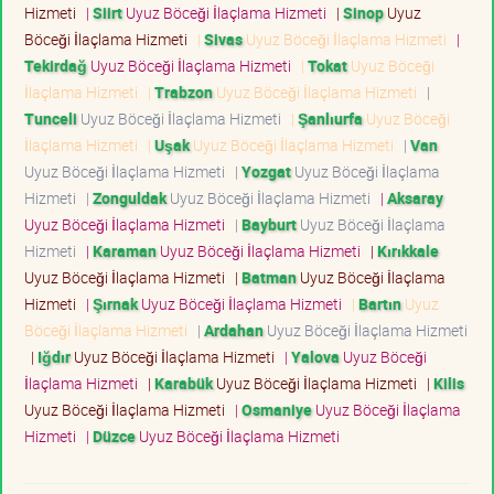
Hizmeti
|
Siirt
Uyuz Böceği İlaçlama Hizmeti
|
Sinop
Uyuz
Böceği İlaçlama Hizmeti
|
Sivas
Uyuz Böceği İlaçlama Hizmeti
|
Tekirdağ
Uyuz Böceği İlaçlama Hizmeti
|
Tokat
Uyuz Böceği
İlaçlama Hizmeti
|
Trabzon
Uyuz Böceği İlaçlama Hizmeti
|
Tunceli
Uyuz Böceği İlaçlama Hizmeti
|
Şanlıurfa
Uyuz Böceği
İlaçlama Hizmeti
|
Uşak
Uyuz Böceği İlaçlama Hizmeti
|
Van
Uyuz Böceği İlaçlama Hizmeti
|
Yozgat
Uyuz Böceği İlaçlama
Hizmeti
|
Zonguldak
Uyuz Böceği İlaçlama Hizmeti
|
Aksaray
Uyuz Böceği İlaçlama Hizmeti
|
Bayburt
Uyuz Böceği İlaçlama
Hizmeti
|
Karaman
Uyuz Böceği İlaçlama Hizmeti
|
Kırıkkale
Uyuz Böceği İlaçlama Hizmeti
|
Batman
Uyuz Böceği İlaçlama
Hizmeti
|
Şırnak
Uyuz Böceği İlaçlama Hizmeti
|
Bartın
Uyuz
Böceği İlaçlama Hizmeti
|
Ardahan
Uyuz Böceği İlaçlama Hizmeti
|
Iğdır
Uyuz Böceği İlaçlama Hizmeti
|
Yalova
Uyuz Böceği
İlaçlama Hizmeti
|
Karabük
Uyuz Böceği İlaçlama Hizmeti
|
Kilis
Uyuz Böceği İlaçlama Hizmeti
|
Osmaniye
Uyuz Böceği İlaçlama
Hizmeti
|
Düzce
Uyuz Böceği İlaçlama Hizmeti