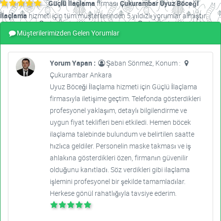
Güçlü İlaçlama
firması
Çukurambar Uyuz Böceği
İlaçlama
hizmeti için tüm müşterilerinden 5 yıldızlı yorumlar almıştır.
Müşterilerimizden Gelen Yorumlar
Yorum Yapan :
Şaban Sönmez, Konum :
Çukurambar Ankara
Uyuz Böceği İlaçlama hizmeti için Güçlü İlaçlama
firmasıyla iletişime geçtim. Telefonda gösterdikleri
profesyonel yaklaşım, detaylı bilgilendirme ve
uygun fiyat teklifleri beni etkiledi. Hemen böcek
ilaçlama talebinde bulundum ve belirtilen saatte
hızlıca geldiler. Personelin maske takması ve iş
ahlakına gösterdikleri özen, firmanın güvenilir
olduğunu kanıtladı. Söz verdikleri gibi ilaçlama
işlemini profesyonel bir şekilde tamamladılar.
Herkese gönül rahatlığıyla tavsiye ederim.