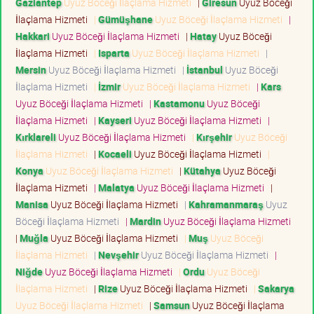
Gaziantep
Uyuz Böceği İlaçlama Hizmeti
|
Giresun
Uyuz Böceği
İlaçlama Hizmeti
|
Gümüşhane
Uyuz Böceği İlaçlama Hizmeti
|
Hakkari
Uyuz Böceği İlaçlama Hizmeti
|
Hatay
Uyuz Böceği
İlaçlama Hizmeti
|
Isparta
Uyuz Böceği İlaçlama Hizmeti
|
Mersin
Uyuz Böceği İlaçlama Hizmeti
|
İstanbul
Uyuz Böceği
İlaçlama Hizmeti
|
İzmir
Uyuz Böceği İlaçlama Hizmeti
|
Kars
Uyuz Böceği İlaçlama Hizmeti
|
Kastamonu
Uyuz Böceği
İlaçlama Hizmeti
|
Kayseri
Uyuz Böceği İlaçlama Hizmeti
|
Kırklareli
Uyuz Böceği İlaçlama Hizmeti
|
Kırşehir
Uyuz Böceği
İlaçlama Hizmeti
|
Kocaeli
Uyuz Böceği İlaçlama Hizmeti
|
Konya
Uyuz Böceği İlaçlama Hizmeti
|
Kütahya
Uyuz Böceği
İlaçlama Hizmeti
|
Malatya
Uyuz Böceği İlaçlama Hizmeti
|
Manisa
Uyuz Böceği İlaçlama Hizmeti
|
Kahramanmaraş
Uyuz
Böceği İlaçlama Hizmeti
|
Mardin
Uyuz Böceği İlaçlama Hizmeti
|
Muğla
Uyuz Böceği İlaçlama Hizmeti
|
Muş
Uyuz Böceği
İlaçlama Hizmeti
|
Nevşehir
Uyuz Böceği İlaçlama Hizmeti
|
Niğde
Uyuz Böceği İlaçlama Hizmeti
|
Ordu
Uyuz Böceği
İlaçlama Hizmeti
|
Rize
Uyuz Böceği İlaçlama Hizmeti
|
Sakarya
Uyuz Böceği İlaçlama Hizmeti
|
Samsun
Uyuz Böceği İlaçlama