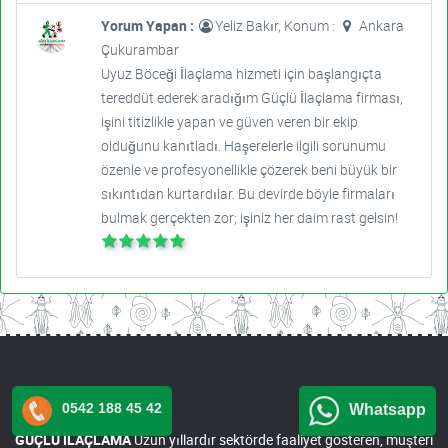
Yorum Yapan :
Yeliz Bakır, Konum :
Ankara
Çukurambar
Uyuz Böceği İlaçlama hizmeti için başlangıçta
tereddüt ederek aradığım Güçlü İlaçlama firması,
işini titizlikle yapan ve güven veren bir ekip
olduğunu kanıtladı. Haşerelerle ilgili sorunumu
özenle ve profesyonellikle çözerek beni büyük bir
sıkıntıdan kurtardılar. Bu devirde böyle firmaları
bulmak gerçekten zor; işiniz her daim rast gelsin!
HAKKIMIZDA
0542 188 45 42
Whatsapp
GÜÇLÜ İLAÇLAMA
Uzun yıllardır sektörde faaliyet gösteren, müşteri