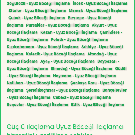
Söğütözü - Uyuz Böceği İlaçlama
İncek - Uyuz Böceği İlaçlama
Siteler - Uyuz Böceği İlaçlama
Mamak - Uyuz Böceği İlaçlama
Çubuk - Uyuz Böceği İlaçlama
Beştepe - Uyuz Böceği
İlaçlama
Pursaklar - Uyuz Böceği İlaçlama
Akyurt - Uyuz
Böceği İlaçlama
Kazan - Uyuz Böceği İlaçlama
Çamlıdere -
Uyuz Böceği İlaçlama
Polatlı - Uyuz Böceği İlaçlama
Kızılcahamam - Uyuz Böceği İlaçlama
Sıhhiye - Uyuz Böceği
İlaçlama
Kalecik - Uyuz Böceği İlaçlama
Altındağ - Uyuz
Böceği İlaçlama
Ayaş - Uyuz Böceği İlaçlama
Baypazarı -
Uyuz Böceği İlaçlama
Elmadağ - Uyuz Böceği İlaçlama
Güdül
- Uyuz Böceği İlaçlama
Haymana - Uyuz Böceği İlaçlama
Nallıhan - Uyuz Böceği İlaçlama
Çankaya Koru - Uyuz Böceği
İlaçlama
Şereflikoçhisar - Uyuz Böceği İlaçlama
Bahçelievler
- Uyuz Böceği İlaçlama
Cebeci - Uyuz Böceği İlaçlama
Beşevler - Uyuz Böceği İlaçlama
Etlik - Uyuz Böceği İlaçlama
Güçlü İlaçlama Uyuz Böceği İlaçlama