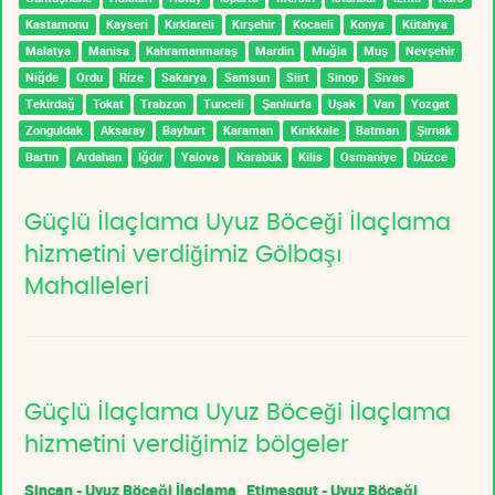
Kastamonu
Kayseri
Kırklareli
Kırşehir
Kocaeli
Konya
Kütahya
Malatya
Manisa
Kahramanmaraş
Mardin
Muğla
Muş
Nevşehir
Niğde
Ordu
Rize
Sakarya
Samsun
Siirt
Sinop
Sivas
Tekirdağ
Tokat
Trabzon
Tunceli
Şanlıurfa
Uşak
Van
Yozgat
Zonguldak
Aksaray
Bayburt
Karaman
Kırıkkale
Batman
Şırnak
Bartın
Ardahan
Iğdır
Yalova
Karabük
Kilis
Osmaniye
Düzce
Güçlü İlaçlama Uyuz Böceği İlaçlama
hizmetini verdiğimiz Gölbaşı
Mahalleleri
Güçlü İlaçlama Uyuz Böceği İlaçlama
hizmetini verdiğimiz bölgeler
Sincan - Uyuz Böceği İlaçlama
Etimesgut - Uyuz Böceği