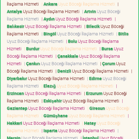
İlaçlama Hizmeti
|
Ankara
Uyuz Böceği İlaçlama Hizmeti
|
Antalya
Uyuz Böceği İlaçlama Hizmeti
|
Artvin
Uyuz Böceği
İlaçlama Hizmeti
|
Aydın
Uyuz Böceği İlaçlama Hizmeti
|
Balıkesir
Uyuz Böceği İlaçlama Hizmeti
|
Bilecik
Uyuz Böceği
İlaçlama Hizmeti
|
Bingöl
Uyuz Böceği İlaçlama Hizmeti
|
Bitlis
Uyuz Böceği İlaçlama Hizmeti
|
Bolu
Uyuz Böceği İlaçlama
Hizmeti
|
Burdur
Uyuz Böceği İlaçlama Hizmeti
|
Bursa
Uyuz
Böceği İlaçlama Hizmeti
|
Çanakkale
Uyuz Böceği İlaçlama
Hizmeti
|
Çankırı
Uyuz Böceği İlaçlama Hizmeti
|
Çorum
Uyuz
Böceği İlaçlama Hizmeti
|
Denizli
Uyuz Böceği İlaçlama Hizmeti
|
Diyarbakır
Uyuz Böceği İlaçlama Hizmeti
|
Edirne
Uyuz Böceği
İlaçlama Hizmeti
|
Elazığ
Uyuz Böceği İlaçlama Hizmeti
|
Erzincan
Uyuz Böceği İlaçlama Hizmeti
|
Erzurum
Uyuz Böceği
İlaçlama Hizmeti
|
Eskişehir
Uyuz Böceği İlaçlama Hizmeti
|
Gaziantep
Uyuz Böceği İlaçlama Hizmeti
|
Giresun
Uyuz Böceği
İlaçlama Hizmeti
|
Gümüşhane
Uyuz Böceği İlaçlama Hizmeti
|
Hakkari
Uyuz Böceği İlaçlama Hizmeti
|
Hatay
Uyuz Böceği
İlaçlama Hizmeti
|
Isparta
Uyuz Böceği İlaçlama Hizmeti
|
Mersin
Uyuz Böceği İlaçlama Hizmeti
|
İstanbul
Uyuz Böceği