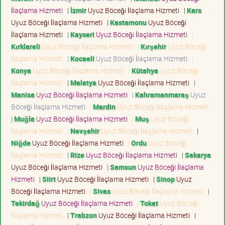
İlaçlama Hizmeti
|
İzmir
Uyuz Böceği İlaçlama Hizmeti
|
Kars
Uyuz Böceği İlaçlama Hizmeti
|
Kastamonu
Uyuz Böceği
İlaçlama Hizmeti
|
Kayseri
Uyuz Böceği İlaçlama Hizmeti
|
Kırklareli
Uyuz Böceği İlaçlama Hizmeti
|
Kırşehir
Uyuz Böceği
İlaçlama Hizmeti
|
Kocaeli
Uyuz Böceği İlaçlama Hizmeti
|
Konya
Uyuz Böceği İlaçlama Hizmeti
|
Kütahya
Uyuz Böceği
İlaçlama Hizmeti
|
Malatya
Uyuz Böceği İlaçlama Hizmeti
|
Manisa
Uyuz Böceği İlaçlama Hizmeti
|
Kahramanmaraş
Uyuz
Böceği İlaçlama Hizmeti
|
Mardin
Uyuz Böceği İlaçlama Hizmeti
|
Muğla
Uyuz Böceği İlaçlama Hizmeti
|
Muş
Uyuz Böceği
İlaçlama Hizmeti
|
Nevşehir
Uyuz Böceği İlaçlama Hizmeti
|
Niğde
Uyuz Böceği İlaçlama Hizmeti
|
Ordu
Uyuz Böceği
İlaçlama Hizmeti
|
Rize
Uyuz Böceği İlaçlama Hizmeti
|
Sakarya
Uyuz Böceği İlaçlama Hizmeti
|
Samsun
Uyuz Böceği İlaçlama
Hizmeti
|
Siirt
Uyuz Böceği İlaçlama Hizmeti
|
Sinop
Uyuz
Böceği İlaçlama Hizmeti
|
Sivas
Uyuz Böceği İlaçlama Hizmeti
|
Tekirdağ
Uyuz Böceği İlaçlama Hizmeti
|
Tokat
Uyuz Böceği
İlaçlama Hizmeti
|
Trabzon
Uyuz Böceği İlaçlama Hizmeti
|