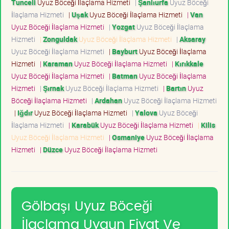
Tunceli
Uyuz Böceği İlaçlama Hizmeti
|
Şanlıurfa
Uyuz Böceği
İlaçlama Hizmeti
|
Uşak
Uyuz Böceği İlaçlama Hizmeti
|
Van
Uyuz Böceği İlaçlama Hizmeti
|
Yozgat
Uyuz Böceği İlaçlama
Hizmeti
|
Zonguldak
Uyuz Böceği İlaçlama Hizmeti
|
Aksaray
Uyuz Böceği İlaçlama Hizmeti
|
Bayburt
Uyuz Böceği İlaçlama
Hizmeti
|
Karaman
Uyuz Böceği İlaçlama Hizmeti
|
Kırıkkale
Uyuz Böceği İlaçlama Hizmeti
|
Batman
Uyuz Böceği İlaçlama
Hizmeti
|
Şırnak
Uyuz Böceği İlaçlama Hizmeti
|
Bartın
Uyuz
Böceği İlaçlama Hizmeti
|
Ardahan
Uyuz Böceği İlaçlama Hizmeti
|
Iğdır
Uyuz Böceği İlaçlama Hizmeti
|
Yalova
Uyuz Böceği
İlaçlama Hizmeti
|
Karabük
Uyuz Böceği İlaçlama Hizmeti
|
Kilis
Uyuz Böceği İlaçlama Hizmeti
|
Osmaniye
Uyuz Böceği İlaçlama
Hizmeti
|
Düzce
Uyuz Böceği İlaçlama Hizmeti
Gölbaşı Uyuz Böceği
İlaçlama Uygun Fiyat Ve