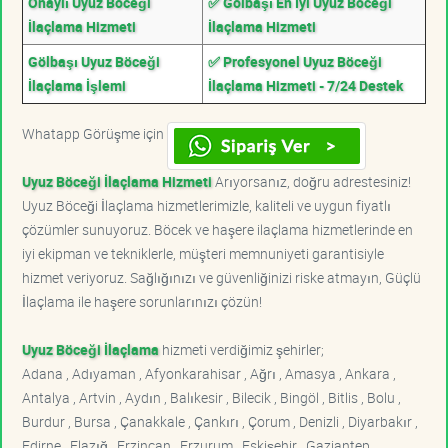
Onaylı Uyuz Böceği
✅ Gölbaşı En İyi Uyuz Böceği
İlaçlama Hizmeti
İlaçlama Hizmeti
Gölbaşı Uyuz Böceği
✅ Profesyonel Uyuz Böceği
İlaçlama İşlemi
İlaçlama Hizmeti - 7/24 Destek
Whatapp Görüşme için
Uyuz Böceği İlaçlama Hizmeti
Arıyorsanız, doğru adrestesiniz!
Uyuz Böceği İlaçlama hizmetlerimizle, kaliteli ve uygun fiyatlı
çözümler sunuyoruz. Böcek ve haşere ilaçlama hizmetlerinde en
iyi ekipman ve tekniklerle, müşteri memnuniyeti garantisiyle
hizmet veriyoruz. Sağlığınızı ve güvenliğinizi riske atmayın, Güçlü
İlaçlama ile haşere sorunlarınızı çözün!
Uyuz Böceği İlaçlama
hizmeti verdiğimiz şehirler;
Adana , Adıyaman , Afyonkarahisar , Ağrı , Amasya , Ankara ,
Antalya , Artvin , Aydın , Balıkesir , Bilecik , Bingöl , Bitlis , Bolu ,
Burdur , Bursa , Çanakkale , Çankırı , Çorum , Denizli , Diyarbakır ,
Edirne , Elazığ , Erzincan , Erzurum , Eskişehir , Gaziantep ,