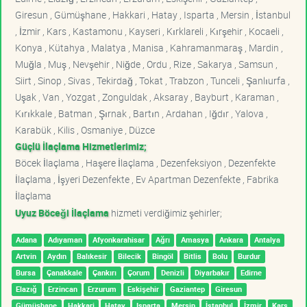
Giresun , Gümüşhane , Hakkari , Hatay , Isparta , Mersin , İstanbul
, İzmir , Kars , Kastamonu , Kayseri , Kırklareli , Kırşehir , Kocaeli ,
Konya , Kütahya , Malatya , Manisa , Kahramanmaraş , Mardin ,
Muğla , Muş , Nevşehir , Niğde , Ordu , Rize , Sakarya , Samsun ,
Siirt , Sinop , Sivas , Tekirdağ , Tokat , Trabzon , Tunceli , Şanlıurfa ,
Uşak , Van , Yozgat , Zonguldak , Aksaray , Bayburt , Karaman ,
Kırıkkale , Batman , Şırnak , Bartın , Ardahan , Iğdır , Yalova ,
Karabük , Kilis , Osmaniye , Düzce
Güçlü İlaçlama Hizmetlerimiz;
Böcek İlaçlama , Haşere İlaçlama , Dezenfeksiyon , Dezenfekte
İlaçlama , İşyeri Dezenfekte , Ev Apartman Dezenfekte , Fabrika
İlaçlama
Uyuz Böceği İlaçlama
hizmeti verdiğimiz şehirler;
Adana
Adıyaman
Afyonkarahisar
Ağrı
Amasya
Ankara
Antalya
Artvin
Aydın
Balıkesir
Bilecik
Bingöl
Bitlis
Bolu
Burdur
Bursa
Çanakkale
Çankırı
Çorum
Denizli
Diyarbakır
Edirne
Elazığ
Erzincan
Erzurum
Eskişehir
Gaziantep
Giresun
Gümüşhane
Hakkari
Hatay
Isparta
Mersin
İstanbul
İzmir
Kars