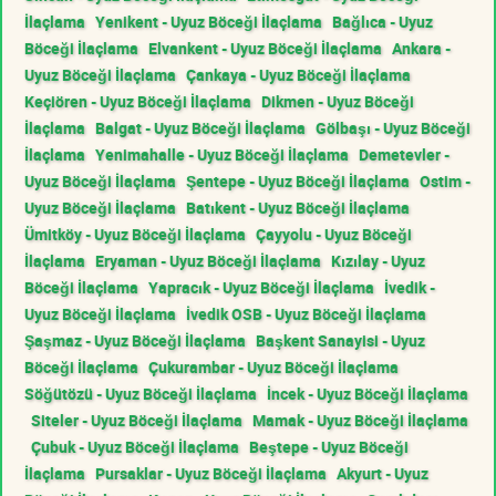
İlaçlama
Yenikent - Uyuz Böceği İlaçlama
Bağlıca - Uyuz
Böceği İlaçlama
Elvankent - Uyuz Böceği İlaçlama
Ankara -
Uyuz Böceği İlaçlama
Çankaya - Uyuz Böceği İlaçlama
Keçiören - Uyuz Böceği İlaçlama
Dikmen - Uyuz Böceği
İlaçlama
Balgat - Uyuz Böceği İlaçlama
Gölbaşı - Uyuz Böceği
İlaçlama
Yenimahalle - Uyuz Böceği İlaçlama
Demetevler -
Uyuz Böceği İlaçlama
Şentepe - Uyuz Böceği İlaçlama
Ostim -
Uyuz Böceği İlaçlama
Batıkent - Uyuz Böceği İlaçlama
Ümitköy - Uyuz Böceği İlaçlama
Çayyolu - Uyuz Böceği
İlaçlama
Eryaman - Uyuz Böceği İlaçlama
Kızılay - Uyuz
Böceği İlaçlama
Yapracık - Uyuz Böceği İlaçlama
İvedik -
Uyuz Böceği İlaçlama
İvedik OSB - Uyuz Böceği İlaçlama
Şaşmaz - Uyuz Böceği İlaçlama
Başkent Sanayisi - Uyuz
Böceği İlaçlama
Çukurambar - Uyuz Böceği İlaçlama
Söğütözü - Uyuz Böceği İlaçlama
İncek - Uyuz Böceği İlaçlama
Siteler - Uyuz Böceği İlaçlama
Mamak - Uyuz Böceği İlaçlama
Çubuk - Uyuz Böceği İlaçlama
Beştepe - Uyuz Böceği
İlaçlama
Pursaklar - Uyuz Böceği İlaçlama
Akyurt - Uyuz