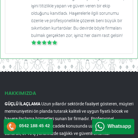
işini titizlikle yapan ve güven veren bir ekip
olduğunu kanıtladı. Haşerelerle ilgili sorunumu
özenle ve profesyonellikle çözerek beni büyük bir
sıkıntıdan kurtardılar. Bu devirde böyle firmaları
bulmak gerçekten zor; işiniz her daim rast gelsin!
HAKKIMIZDA
GÜÇLÜ İLAÇLAMA
Uzun yıllardır sektörde faaliyet gösteren, müşteri
memnuniyetini ön planda tutarak kaliteli ve uygun fiyatlı böcek ve
haşere ilaçlama hizmetleri sunan bir firmadır. Profesyonel
ekibimizle, zararlılarla mücadele konusunda uzman çözümler
0542 188 45 42
Whatsapp
sunarak, ev ve iş yerlerinizde sağlıklı ve güvenli ortamlar