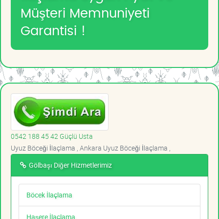
Müşteri Memnuniyeti
Garantisi !
0542 188 45 42 Güçlü Usta
Uyuz Böceği İlaçlama , Ankara Uyuz Böceği İlaçlama ,
Gölbaşı Diğer Hizmetlerimiz
Böcek İlaçlama
Haşere İlaçlama