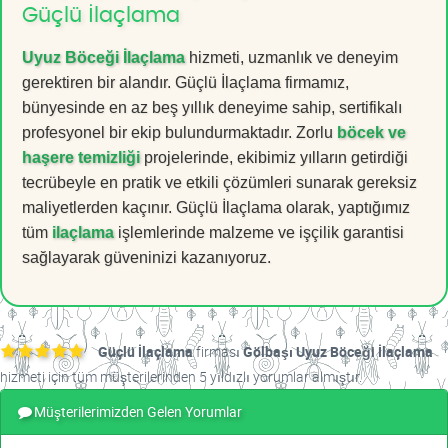
Güçlü İlaçlama
Uyuz Böceği İlaçlama
hizmeti, uzmanlık ve deneyim
gerektiren bir alandır. Güçlü İlaçlama firmamız,
bünyesinde en az beş yıllık deneyime sahip, sertifikalı
profesyonel bir ekip bulundurmaktadır. Zorlu
böcek ve
haşere temizliği
projelerinde, ekibimiz yılların getirdiği
tecrübeyle en pratik ve etkili çözümleri sunarak gereksiz
maliyetlerden kaçınır. Güçlü İlaçlama olarak, yaptığımız
tüm
ilaçlama
işlemlerinde malzeme ve işçilik garantisi
sağlayarak güveninizi kazanıyoruz.
Güçlü İlaçlama
firması
Gölbaşı Uyuz Böceği İlaçlama
hizmeti için tüm müşterilerinden 5 yıldızlı yorumlar almıştır.
Müşterilerimizden Gelen Yorumlar