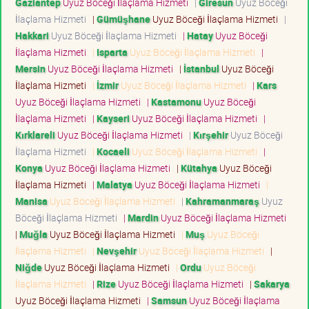
Gaziantep
Uyuz Böceği İlaçlama Hizmeti
|
Giresun
Uyuz Böceği
İlaçlama Hizmeti
|
Gümüşhane
Uyuz Böceği İlaçlama Hizmeti
|
Hakkari
Uyuz Böceği İlaçlama Hizmeti
|
Hatay
Uyuz Böceği
İlaçlama Hizmeti
|
Isparta
Uyuz Böceği İlaçlama Hizmeti
|
Mersin
Uyuz Böceği İlaçlama Hizmeti
|
İstanbul
Uyuz Böceği
İlaçlama Hizmeti
|
İzmir
Uyuz Böceği İlaçlama Hizmeti
|
Kars
Uyuz Böceği İlaçlama Hizmeti
|
Kastamonu
Uyuz Böceği
İlaçlama Hizmeti
|
Kayseri
Uyuz Böceği İlaçlama Hizmeti
|
Kırklareli
Uyuz Böceği İlaçlama Hizmeti
|
Kırşehir
Uyuz Böceği
İlaçlama Hizmeti
|
Kocaeli
Uyuz Böceği İlaçlama Hizmeti
|
Konya
Uyuz Böceği İlaçlama Hizmeti
|
Kütahya
Uyuz Böceği
İlaçlama Hizmeti
|
Malatya
Uyuz Böceği İlaçlama Hizmeti
|
Manisa
Uyuz Böceği İlaçlama Hizmeti
|
Kahramanmaraş
Uyuz
Böceği İlaçlama Hizmeti
|
Mardin
Uyuz Böceği İlaçlama Hizmeti
|
Muğla
Uyuz Böceği İlaçlama Hizmeti
|
Muş
Uyuz Böceği
İlaçlama Hizmeti
|
Nevşehir
Uyuz Böceği İlaçlama Hizmeti
|
Niğde
Uyuz Böceği İlaçlama Hizmeti
|
Ordu
Uyuz Böceği
İlaçlama Hizmeti
|
Rize
Uyuz Böceği İlaçlama Hizmeti
|
Sakarya
Uyuz Böceği İlaçlama Hizmeti
|
Samsun
Uyuz Böceği İlaçlama