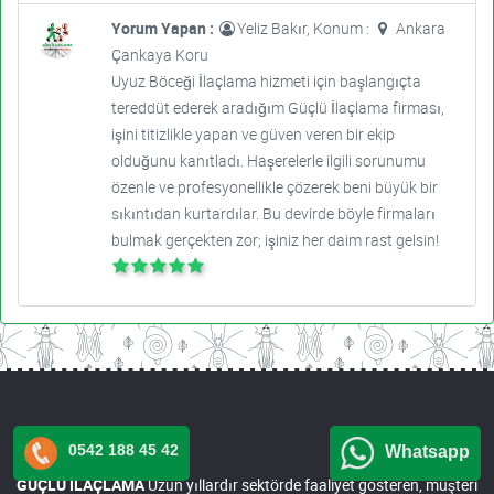
Yorum Yapan :
Yeliz Bakır, Konum :
Ankara
Çankaya Koru
Uyuz Böceği İlaçlama hizmeti için başlangıçta
tereddüt ederek aradığım Güçlü İlaçlama firması,
işini titizlikle yapan ve güven veren bir ekip
olduğunu kanıtladı. Haşerelerle ilgili sorunumu
özenle ve profesyonellikle çözerek beni büyük bir
sıkıntıdan kurtardılar. Bu devirde böyle firmaları
bulmak gerçekten zor; işiniz her daim rast gelsin!
HAKKIMIZDA
0542 188 45 42
Whatsapp
GÜÇLÜ İLAÇLAMA
Uzun yıllardır sektörde faaliyet gösteren, müşteri