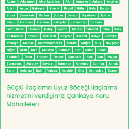
Adana
Adıyaman
Afyonkarahisar
Ağrı
Amasya
Ankara
Antalya
Artvin
Aydın
Balıkesir
Bilecik
Bingöl
Bitlis
Bolu
Burdur
Bursa
Çanakkale
Çankırı
Çorum
Denizli
Diyarbakır
Edirne
Elazığ
Erzincan
Erzurum
Eskişehir
Gaziantep
Giresun
Gümüşhane
Hakkari
Hatay
Isparta
Mersin
İstanbul
İzmir
Kars
Kastamonu
Kayseri
Kırklareli
Kırşehir
Kocaeli
Konya
Kütahya
Malatya
Manisa
Kahramanmaraş
Mardin
Muğla
Muş
Nevşehir
Niğde
Ordu
Rize
Sakarya
Samsun
Siirt
Sinop
Sivas
Tekirdağ
Tokat
Trabzon
Tunceli
Şanlıurfa
Uşak
Van
Yozgat
Zonguldak
Aksaray
Bayburt
Karaman
Kırıkkale
Batman
Şırnak
Bartın
Ardahan
Iğdır
Yalova
Karabük
Kilis
Osmaniye
Düzce
Güçlü İlaçlama Uyuz Böceği İlaçlama
hizmetini verdiğimiz Çankaya Koru
Mahalleleri