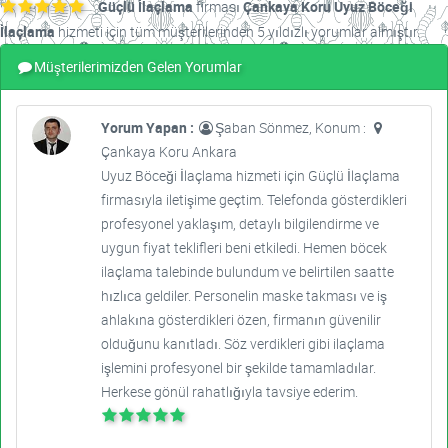
Güçlü İlaçlama
firması
Çankaya Koru Uyuz Böceği
İlaçlama
hizmeti için tüm müşterilerinden 5 yıldızlı yorumlar almıştır.
Müşterilerimizden Gelen Yorumlar
Yorum Yapan :
Şaban Sönmez, Konum :
Çankaya Koru Ankara
Uyuz Böceği İlaçlama hizmeti için Güçlü İlaçlama
firmasıyla iletişime geçtim. Telefonda gösterdikleri
profesyonel yaklaşım, detaylı bilgilendirme ve
uygun fiyat teklifleri beni etkiledi. Hemen böcek
ilaçlama talebinde bulundum ve belirtilen saatte
hızlıca geldiler. Personelin maske takması ve iş
ahlakına gösterdikleri özen, firmanın güvenilir
olduğunu kanıtladı. Söz verdikleri gibi ilaçlama
işlemini profesyonel bir şekilde tamamladılar.
Herkese gönül rahatlığıyla tavsiye ederim.