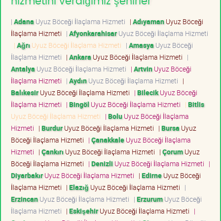
hizmetini verdiğimiz şehirler
|
Adana
Uyuz Böceği İlaçlama Hizmeti
|
Adıyaman
Uyuz Böceği
İlaçlama Hizmeti
|
Afyonkarahisar
Uyuz Böceği İlaçlama Hizmeti
|
Ağrı
Uyuz Böceği İlaçlama Hizmeti
|
Amasya
Uyuz Böceği
İlaçlama Hizmeti
|
Ankara
Uyuz Böceği İlaçlama Hizmeti
|
Antalya
Uyuz Böceği İlaçlama Hizmeti
|
Artvin
Uyuz Böceği
İlaçlama Hizmeti
|
Aydın
Uyuz Böceği İlaçlama Hizmeti
|
Balıkesir
Uyuz Böceği İlaçlama Hizmeti
|
Bilecik
Uyuz Böceği
İlaçlama Hizmeti
|
Bingöl
Uyuz Böceği İlaçlama Hizmeti
|
Bitlis
Uyuz Böceği İlaçlama Hizmeti
|
Bolu
Uyuz Böceği İlaçlama
Hizmeti
|
Burdur
Uyuz Böceği İlaçlama Hizmeti
|
Bursa
Uyuz
Böceği İlaçlama Hizmeti
|
Çanakkale
Uyuz Böceği İlaçlama
Hizmeti
|
Çankırı
Uyuz Böceği İlaçlama Hizmeti
|
Çorum
Uyuz
Böceği İlaçlama Hizmeti
|
Denizli
Uyuz Böceği İlaçlama Hizmeti
|
Diyarbakır
Uyuz Böceği İlaçlama Hizmeti
|
Edirne
Uyuz Böceği
İlaçlama Hizmeti
|
Elazığ
Uyuz Böceği İlaçlama Hizmeti
|
Erzincan
Uyuz Böceği İlaçlama Hizmeti
|
Erzurum
Uyuz Böceği
İlaçlama Hizmeti
|
Eskişehir
Uyuz Böceği İlaçlama Hizmeti
|