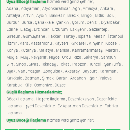
Uyuz Böceği İlaçlama
hizmeti verdiğimiz şehirler;
Adana , Adıyaman , Afyonkarahisar , Ağrı , Amasya , Ankara ,
Antalya , Artvin , Aydın , Balıkesir , Bilecik , Bingöl , Bitlis , Bolu ,
Burdur , Bursa , Çanakkale , Çankırı , Çorum , Denizli , Diyarbakır ,
Edirne , Elazığ , Erzincan , Erzurum , Eskişehir , Gaziantep ,
Giresun , Gümüşhane , Hakkari , Hatay , Isparta , Mersin , İstanbul
, İzmir , Kars , Kastamonu , Kayseri , Kırklareli , Kırşehir , Kocaeli ,
Konya , Kütahya , Malatya , Manisa , Kahramanmaraş , Mardin ,
Muğla , Muş , Nevşehir , Niğde , Ordu , Rize , Sakarya , Samsun ,
Siirt , Sinop , Sivas , Tekirdağ , Tokat , Trabzon , Tunceli , Şanlıurfa ,
Uşak , Van , Yozgat , Zonguldak , Aksaray , Bayburt , Karaman ,
Kırıkkale , Batman , Şırnak , Bartın , Ardahan , Iğdır , Yalova ,
Karabük , Kilis , Osmaniye , Düzce
Güçlü İlaçlama Hizmetlerimiz;
Böcek İlaçlama , Haşere İlaçlama , Dezenfeksiyon , Dezenfekte
İlaçlama , İşyeri Dezenfekte , Ev Apartman Dezenfekte , Fabrika
İlaçlama
Uyuz Böceği İlaçlama
hizmeti verdiğimiz şehirler;