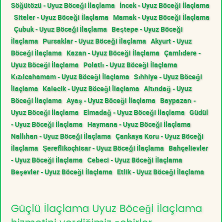
Söğütözü - Uyuz Böceği İlaçlama
İncek - Uyuz Böceği İlaçlama
Siteler - Uyuz Böceği İlaçlama
Mamak - Uyuz Böceği İlaçlama
Çubuk - Uyuz Böceği İlaçlama
Beştepe - Uyuz Böceği
İlaçlama
Pursaklar - Uyuz Böceği İlaçlama
Akyurt - Uyuz
Böceği İlaçlama
Kazan - Uyuz Böceği İlaçlama
Çamlıdere -
Uyuz Böceği İlaçlama
Polatlı - Uyuz Böceği İlaçlama
Kızılcahamam - Uyuz Böceği İlaçlama
Sıhhiye - Uyuz Böceği
İlaçlama
Kalecik - Uyuz Böceği İlaçlama
Altındağ - Uyuz
Böceği İlaçlama
Ayaş - Uyuz Böceği İlaçlama
Baypazarı -
Uyuz Böceği İlaçlama
Elmadağ - Uyuz Böceği İlaçlama
Güdül
- Uyuz Böceği İlaçlama
Haymana - Uyuz Böceği İlaçlama
Nallıhan - Uyuz Böceği İlaçlama
Çankaya Koru - Uyuz Böceği
İlaçlama
Şereflikoçhisar - Uyuz Böceği İlaçlama
Bahçelievler
- Uyuz Böceği İlaçlama
Cebeci - Uyuz Böceği İlaçlama
Beşevler - Uyuz Böceği İlaçlama
Etlik - Uyuz Böceği İlaçlama
Güçlü İlaçlama Uyuz Böceği İlaçlama