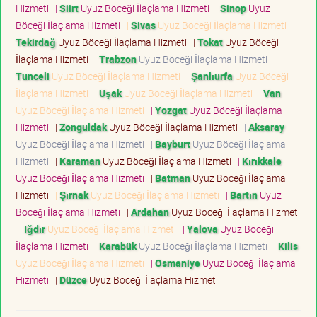
Hizmeti
|
Siirt
Uyuz Böceği İlaçlama Hizmeti
|
Sinop
Uyuz
Böceği İlaçlama Hizmeti
|
Sivas
Uyuz Böceği İlaçlama Hizmeti
|
Tekirdağ
Uyuz Böceği İlaçlama Hizmeti
|
Tokat
Uyuz Böceği
İlaçlama Hizmeti
|
Trabzon
Uyuz Böceği İlaçlama Hizmeti
|
Tunceli
Uyuz Böceği İlaçlama Hizmeti
|
Şanlıurfa
Uyuz Böceği
İlaçlama Hizmeti
|
Uşak
Uyuz Böceği İlaçlama Hizmeti
|
Van
Uyuz Böceği İlaçlama Hizmeti
|
Yozgat
Uyuz Böceği İlaçlama
Hizmeti
|
Zonguldak
Uyuz Böceği İlaçlama Hizmeti
|
Aksaray
Uyuz Böceği İlaçlama Hizmeti
|
Bayburt
Uyuz Böceği İlaçlama
Hizmeti
|
Karaman
Uyuz Böceği İlaçlama Hizmeti
|
Kırıkkale
Uyuz Böceği İlaçlama Hizmeti
|
Batman
Uyuz Böceği İlaçlama
Hizmeti
|
Şırnak
Uyuz Böceği İlaçlama Hizmeti
|
Bartın
Uyuz
Böceği İlaçlama Hizmeti
|
Ardahan
Uyuz Böceği İlaçlama Hizmeti
|
Iğdır
Uyuz Böceği İlaçlama Hizmeti
|
Yalova
Uyuz Böceği
İlaçlama Hizmeti
|
Karabük
Uyuz Böceği İlaçlama Hizmeti
|
Kilis
Uyuz Böceği İlaçlama Hizmeti
|
Osmaniye
Uyuz Böceği İlaçlama
Hizmeti
|
Düzce
Uyuz Böceği İlaçlama Hizmeti