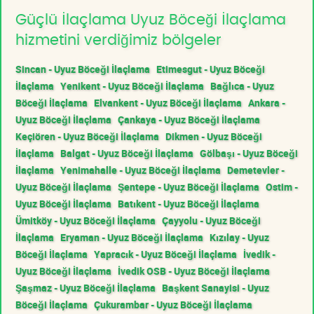
Güçlü İlaçlama Uyuz Böceği İlaçlama
hizmetini verdiğimiz bölgeler
Sincan - Uyuz Böceği İlaçlama
Etimesgut - Uyuz Böceği
İlaçlama
Yenikent - Uyuz Böceği İlaçlama
Bağlıca - Uyuz
Böceği İlaçlama
Elvankent - Uyuz Böceği İlaçlama
Ankara -
Uyuz Böceği İlaçlama
Çankaya - Uyuz Böceği İlaçlama
Keçiören - Uyuz Böceği İlaçlama
Dikmen - Uyuz Böceği
İlaçlama
Balgat - Uyuz Böceği İlaçlama
Gölbaşı - Uyuz Böceği
İlaçlama
Yenimahalle - Uyuz Böceği İlaçlama
Demetevler -
Uyuz Böceği İlaçlama
Şentepe - Uyuz Böceği İlaçlama
Ostim -
Uyuz Böceği İlaçlama
Batıkent - Uyuz Böceği İlaçlama
Ümitköy - Uyuz Böceği İlaçlama
Çayyolu - Uyuz Böceği
İlaçlama
Eryaman - Uyuz Böceği İlaçlama
Kızılay - Uyuz
Böceği İlaçlama
Yapracık - Uyuz Böceği İlaçlama
İvedik -
Uyuz Böceği İlaçlama
İvedik OSB - Uyuz Böceği İlaçlama
Şaşmaz - Uyuz Böceği İlaçlama
Başkent Sanayisi - Uyuz
Böceği İlaçlama
Çukurambar - Uyuz Böceği İlaçlama