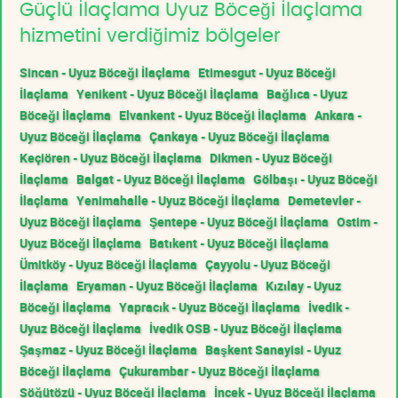
Güçlü İlaçlama Uyuz Böceği İlaçlama
hizmetini verdiğimiz bölgeler
Sincan - Uyuz Böceği İlaçlama
Etimesgut - Uyuz Böceği
İlaçlama
Yenikent - Uyuz Böceği İlaçlama
Bağlıca - Uyuz
Böceği İlaçlama
Elvankent - Uyuz Böceği İlaçlama
Ankara -
Uyuz Böceği İlaçlama
Çankaya - Uyuz Böceği İlaçlama
Keçiören - Uyuz Böceği İlaçlama
Dikmen - Uyuz Böceği
İlaçlama
Balgat - Uyuz Böceği İlaçlama
Gölbaşı - Uyuz Böceği
İlaçlama
Yenimahalle - Uyuz Böceği İlaçlama
Demetevler -
Uyuz Böceği İlaçlama
Şentepe - Uyuz Böceği İlaçlama
Ostim -
Uyuz Böceği İlaçlama
Batıkent - Uyuz Böceği İlaçlama
Ümitköy - Uyuz Böceği İlaçlama
Çayyolu - Uyuz Böceği
İlaçlama
Eryaman - Uyuz Böceği İlaçlama
Kızılay - Uyuz
Böceği İlaçlama
Yapracık - Uyuz Böceği İlaçlama
İvedik -
Uyuz Böceği İlaçlama
İvedik OSB - Uyuz Böceği İlaçlama
Şaşmaz - Uyuz Böceği İlaçlama
Başkent Sanayisi - Uyuz
Böceği İlaçlama
Çukurambar - Uyuz Böceği İlaçlama
Söğütözü - Uyuz Böceği İlaçlama
İncek - Uyuz Böceği İlaçlama