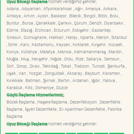
Uyuz Böceği İlaçlama
hizmeti verdiğimiz şehirler;
Adana , Adıyaman , Afyonkarahisar , Ağrı , Amasya , Ankara ,
Antalya , Artvin , Aydın , Balıkesir , Bilecik , Bingöl , Bitlis , Bolu ,
Burdur , Bursa , Çanakkale , Çankırı , Çorum , Denizli , Diyarbakır ,
Edirne , Elazığ , Erzincan , Erzurum , Eskişehir , Gaziantep ,
Giresun , Gümüşhane , Hakkari , Hatay , Isparta , Mersin , İstanbul
, İzmir , Kars , Kastamonu , Kayseri , Kırklareli , Kırşehir , Kocaeli ,
Konya , Kütahya , Malatya , Manisa , Kahramanmaraş , Mardin ,
Muğla , Muş , Nevşehir , Niğde , Ordu , Rize , Sakarya , Samsun ,
Siirt , Sinop , Sivas , Tekirdağ , Tokat , Trabzon , Tunceli , Şanlıurfa ,
Uşak , Van , Yozgat , Zonguldak , Aksaray , Bayburt , Karaman ,
Kırıkkale , Batman , Şırnak , Bartın , Ardahan , Iğdır , Yalova ,
Karabük , Kilis , Osmaniye , Düzce
Güçlü İlaçlama Hizmetlerimiz;
Böcek İlaçlama , Haşere İlaçlama , Dezenfeksiyon , Dezenfekte
İlaçlama , İşyeri Dezenfekte , Ev Apartman Dezenfekte , Fabrika
İlaçlama
Uyuz Böceği İlaçlama
hizmeti verdiğimiz şehirler;