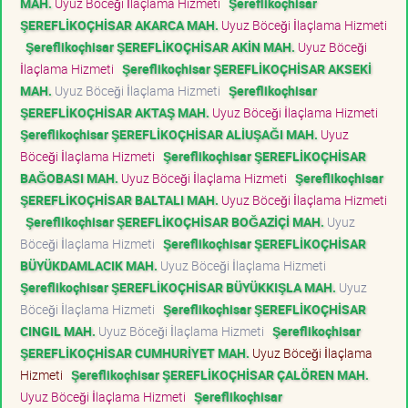
MAH.
Uyuz Böceği İlaçlama Hizmeti
Şereflikoçhisar
ŞEREFLİKOÇHİSAR AKARCA MAH.
Uyuz Böceği İlaçlama Hizmeti
Şereflikoçhisar ŞEREFLİKOÇHİSAR AKİN MAH.
Uyuz Böceği
İlaçlama Hizmeti
Şereflikoçhisar ŞEREFLİKOÇHİSAR AKSEKİ
MAH.
Uyuz Böceği İlaçlama Hizmeti
Şereflikoçhisar
ŞEREFLİKOÇHİSAR AKTAŞ MAH.
Uyuz Böceği İlaçlama Hizmeti
Şereflikoçhisar ŞEREFLİKOÇHİSAR ALİUŞAĞI MAH.
Uyuz
Böceği İlaçlama Hizmeti
Şereflikoçhisar ŞEREFLİKOÇHİSAR
BAĞOBASI MAH.
Uyuz Böceği İlaçlama Hizmeti
Şereflikoçhisar
ŞEREFLİKOÇHİSAR BALTALI MAH.
Uyuz Böceği İlaçlama Hizmeti
Şereflikoçhisar ŞEREFLİKOÇHİSAR BOĞAZİÇİ MAH.
Uyuz
Böceği İlaçlama Hizmeti
Şereflikoçhisar ŞEREFLİKOÇHİSAR
BÜYÜKDAMLACIK MAH.
Uyuz Böceği İlaçlama Hizmeti
Şereflikoçhisar ŞEREFLİKOÇHİSAR BÜYÜKKIŞLA MAH.
Uyuz
Böceği İlaçlama Hizmeti
Şereflikoçhisar ŞEREFLİKOÇHİSAR
CINGIL MAH.
Uyuz Böceği İlaçlama Hizmeti
Şereflikoçhisar
ŞEREFLİKOÇHİSAR CUMHURİYET MAH.
Uyuz Böceği İlaçlama
Hizmeti
Şereflikoçhisar ŞEREFLİKOÇHİSAR ÇALÖREN MAH.
Uyuz Böceği İlaçlama Hizmeti
Şereflikoçhisar