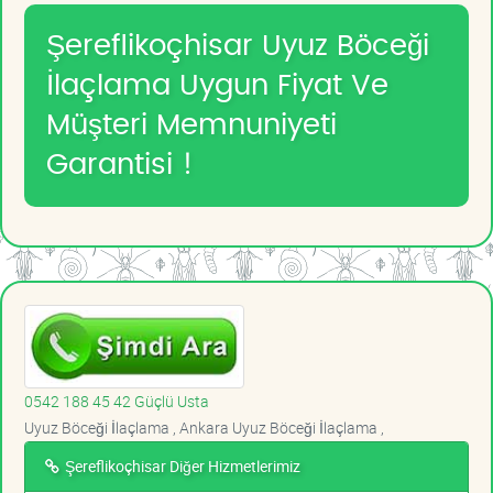
Şereflikoçhisar Uyuz Böceği
İlaçlama Uygun Fiyat Ve
Müşteri Memnuniyeti
Garantisi !
0542 188 45 42 Güçlü Usta
Uyuz Böceği İlaçlama , Ankara Uyuz Böceği İlaçlama ,
Şereflikoçhisar Diğer Hizmetlerimiz