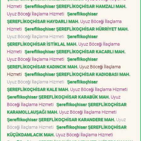
Hizmeti
Şereflikoçhisar ŞEREFLİKOÇHİSAR HAMZALI MAH.
Uyuz Böceği İlaçlama Hizmeti
Şereflikoçhisar
ŞEREFLİKOÇHİSAR HAYDARLI MAH.
Uyuz Böceği İlaçlama
Hizmeti
Şereflikoçhisar ŞEREFLİKOÇHİSAR HÜRRİYET MAH.
Uyuz Böceği İlaçlama Hizmeti
Şereflikoçhisar
ŞEREFLİKOÇHİSAR İSTİKLAL MAH.
Uyuz Böceği İlaçlama
Hizmeti
Şereflikoçhisar ŞEREFLİKOÇHİSAR KACARLI MAH.
Uyuz Böceği İlaçlama Hizmeti
Şereflikoçhisar
ŞEREFLİKOÇHİSAR KADINCIK MAH.
Uyuz Böceği İlaçlama
Hizmeti
Şereflikoçhisar ŞEREFLİKOÇHİSAR KADIOBASI MAH.
Uyuz Böceği İlaçlama Hizmeti
Şereflikoçhisar
ŞEREFLİKOÇHİSAR KALE MAH.
Uyuz Böceği İlaçlama Hizmeti
Şereflikoçhisar ŞEREFLİKOÇHİSAR KARABÜK MAH.
Uyuz
Böceği İlaçlama Hizmeti
Şereflikoçhisar ŞEREFLİKOÇHİSAR
KARAMOLLAUŞAĞI MAH.
Uyuz Böceği İlaçlama Hizmeti
Şereflikoçhisar ŞEREFLİKOÇHİSAR KARANDERE MAH.
Uyuz
Böceği İlaçlama Hizmeti
Şereflikoçhisar ŞEREFLİKOÇHİSAR
KÜÇÜKDAMLACIK MAH.
Uyuz Böceği İlaçlama Hizmeti