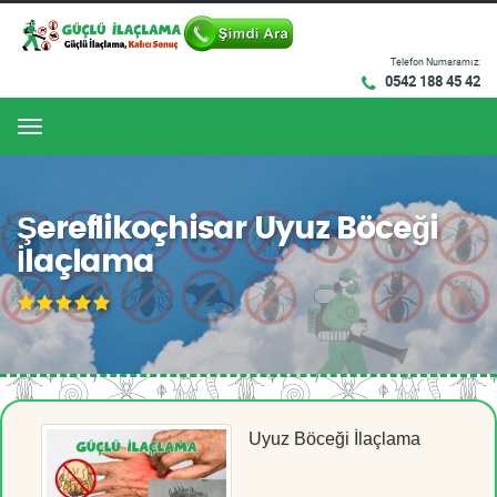
Telefon Numaramız:
0542 188 45 42
Menu
Şereflikoçhisar Uyuz Böceği
İlaçlama
Uyuz Böceği İlaçlama