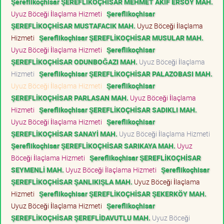
Şereflikoçhisar ŞEREFLİKOÇHİSAR MEHMET AKİF ERSOY MAH.
Uyuz Böceği İlaçlama Hizmeti
Şereflikoçhisar
ŞEREFLİKOÇHİSAR MUSTAFACIK MAH.
Uyuz Böceği İlaçlama
Hizmeti
Şereflikoçhisar ŞEREFLİKOÇHİSAR MUSULAR MAH.
Uyuz Böceği İlaçlama Hizmeti
Şereflikoçhisar
ŞEREFLİKOÇHİSAR ODUNBOĞAZI MAH.
Uyuz Böceği İlaçlama
Hizmeti
Şereflikoçhisar ŞEREFLİKOÇHİSAR PALAZOBASI MAH.
Uyuz Böceği İlaçlama Hizmeti
Şereflikoçhisar
ŞEREFLİKOÇHİSAR PARLASAN MAH.
Uyuz Böceği İlaçlama
Hizmeti
Şereflikoçhisar ŞEREFLİKOÇHİSAR SADIKLI MAH.
Uyuz Böceği İlaçlama Hizmeti
Şereflikoçhisar
ŞEREFLİKOÇHİSAR SANAYİ MAH.
Uyuz Böceği İlaçlama Hizmeti
Şereflikoçhisar ŞEREFLİKOÇHİSAR SARIKAYA MAH.
Uyuz
Böceği İlaçlama Hizmeti
Şereflikoçhisar ŞEREFLİKOÇHİSAR
SEYMENLİ MAH.
Uyuz Böceği İlaçlama Hizmeti
Şereflikoçhisar
ŞEREFLİKOÇHİSAR ŞANLIKIŞLA MAH.
Uyuz Böceği İlaçlama
Hizmeti
Şereflikoçhisar ŞEREFLİKOÇHİSAR ŞEKERKÖY MAH.
Uyuz Böceği İlaçlama Hizmeti
Şereflikoçhisar
ŞEREFLİKOÇHİSAR ŞEREFLİDAVUTLU MAH.
Uyuz Böceği