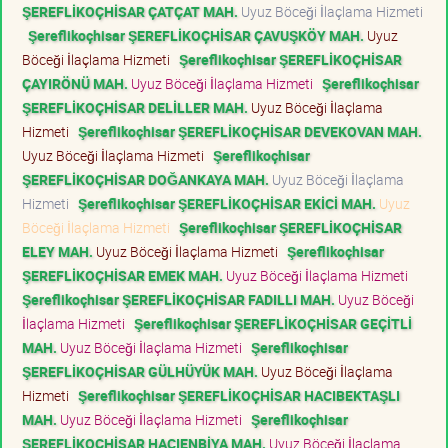
ŞEREFLİKOÇHİSAR ÇATÇAT MAH.
Uyuz Böceği İlaçlama Hizmeti
Şereflikoçhisar ŞEREFLİKOÇHİSAR ÇAVUŞKÖY MAH.
Uyuz
Böceği İlaçlama Hizmeti
Şereflikoçhisar ŞEREFLİKOÇHİSAR
ÇAYIRÖNÜ MAH.
Uyuz Böceği İlaçlama Hizmeti
Şereflikoçhisar
ŞEREFLİKOÇHİSAR DELİLLER MAH.
Uyuz Böceği İlaçlama
Hizmeti
Şereflikoçhisar ŞEREFLİKOÇHİSAR DEVEKOVAN MAH.
Uyuz Böceği İlaçlama Hizmeti
Şereflikoçhisar
ŞEREFLİKOÇHİSAR DOĞANKAYA MAH.
Uyuz Böceği İlaçlama
Hizmeti
Şereflikoçhisar ŞEREFLİKOÇHİSAR EKİCİ MAH.
Uyuz
Böceği İlaçlama Hizmeti
Şereflikoçhisar ŞEREFLİKOÇHİSAR
ELEY MAH.
Uyuz Böceği İlaçlama Hizmeti
Şereflikoçhisar
ŞEREFLİKOÇHİSAR EMEK MAH.
Uyuz Böceği İlaçlama Hizmeti
Şereflikoçhisar ŞEREFLİKOÇHİSAR FADILLI MAH.
Uyuz Böceği
İlaçlama Hizmeti
Şereflikoçhisar ŞEREFLİKOÇHİSAR GEÇİTLİ
MAH.
Uyuz Böceği İlaçlama Hizmeti
Şereflikoçhisar
ŞEREFLİKOÇHİSAR GÜLHÜYÜK MAH.
Uyuz Böceği İlaçlama
Hizmeti
Şereflikoçhisar ŞEREFLİKOÇHİSAR HACIBEKTAŞLI
MAH.
Uyuz Böceği İlaçlama Hizmeti
Şereflikoçhisar
ŞEREFLİKOÇHİSAR HACIENBİYA MAH.
Uyuz Böceği İlaçlama