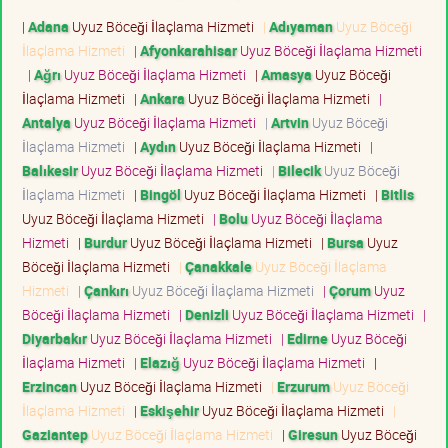
|
Adana
Uyuz Böceği İlaçlama Hizmeti
|
Adıyaman
Uyuz Böceği
İlaçlama Hizmeti
|
Afyonkarahisar
Uyuz Böceği İlaçlama Hizmeti
|
Ağrı
Uyuz Böceği İlaçlama Hizmeti
|
Amasya
Uyuz Böceği
İlaçlama Hizmeti
|
Ankara
Uyuz Böceği İlaçlama Hizmeti
|
Antalya
Uyuz Böceği İlaçlama Hizmeti
|
Artvin
Uyuz Böceği
İlaçlama Hizmeti
|
Aydın
Uyuz Böceği İlaçlama Hizmeti
|
Balıkesir
Uyuz Böceği İlaçlama Hizmeti
|
Bilecik
Uyuz Böceği
İlaçlama Hizmeti
|
Bingöl
Uyuz Böceği İlaçlama Hizmeti
|
Bitlis
Uyuz Böceği İlaçlama Hizmeti
|
Bolu
Uyuz Böceği İlaçlama
Hizmeti
|
Burdur
Uyuz Böceği İlaçlama Hizmeti
|
Bursa
Uyuz
Böceği İlaçlama Hizmeti
|
Çanakkale
Uyuz Böceği İlaçlama
Hizmeti
|
Çankırı
Uyuz Böceği İlaçlama Hizmeti
|
Çorum
Uyuz
Böceği İlaçlama Hizmeti
|
Denizli
Uyuz Böceği İlaçlama Hizmeti
|
Diyarbakır
Uyuz Böceği İlaçlama Hizmeti
|
Edirne
Uyuz Böceği
İlaçlama Hizmeti
|
Elazığ
Uyuz Böceği İlaçlama Hizmeti
|
Erzincan
Uyuz Böceği İlaçlama Hizmeti
|
Erzurum
Uyuz Böceği
İlaçlama Hizmeti
|
Eskişehir
Uyuz Böceği İlaçlama Hizmeti
|
Gaziantep
Uyuz Böceği İlaçlama Hizmeti
|
Giresun
Uyuz Böceği