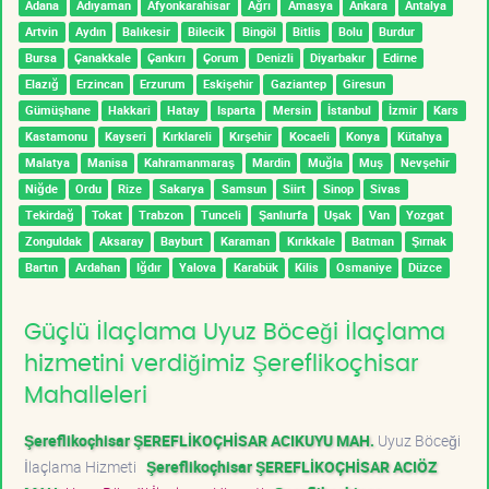
Adana
Adıyaman
Afyonkarahisar
Ağrı
Amasya
Ankara
Antalya
Artvin
Aydın
Balıkesir
Bilecik
Bingöl
Bitlis
Bolu
Burdur
Bursa
Çanakkale
Çankırı
Çorum
Denizli
Diyarbakır
Edirne
Elazığ
Erzincan
Erzurum
Eskişehir
Gaziantep
Giresun
Gümüşhane
Hakkari
Hatay
Isparta
Mersin
İstanbul
İzmir
Kars
Kastamonu
Kayseri
Kırklareli
Kırşehir
Kocaeli
Konya
Kütahya
Malatya
Manisa
Kahramanmaraş
Mardin
Muğla
Muş
Nevşehir
Niğde
Ordu
Rize
Sakarya
Samsun
Siirt
Sinop
Sivas
Tekirdağ
Tokat
Trabzon
Tunceli
Şanlıurfa
Uşak
Van
Yozgat
Zonguldak
Aksaray
Bayburt
Karaman
Kırıkkale
Batman
Şırnak
Bartın
Ardahan
Iğdır
Yalova
Karabük
Kilis
Osmaniye
Düzce
Güçlü İlaçlama Uyuz Böceği İlaçlama
hizmetini verdiğimiz Şereflikoçhisar
Mahalleleri
Şereflikoçhisar ŞEREFLİKOÇHİSAR ACIKUYU MAH.
Uyuz Böceği
İlaçlama Hizmeti
Şereflikoçhisar ŞEREFLİKOÇHİSAR ACIÖZ