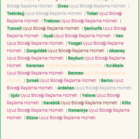
Böceği İlaçlama Hizmeti
|
Sivas
Uyuz Böceği İlaçlama Hizmeti
|
Tekirdağ
Uyuz Böceği İlaçlama Hizmeti
|
Tokat
Uyuz Böceği
İlaçlama Hizmeti
|
Trabzon
Uyuz Böceği İlaçlama Hizmeti
|
Tunceli
Uyuz Böceği İlaçlama Hizmeti
|
Şanlıurfa
Uyuz Böceği
İlaçlama Hizmeti
|
Uşak
Uyuz Böceği İlaçlama Hizmeti
|
Van
Uyuz Böceği İlaçlama Hizmeti
|
Yozgat
Uyuz Böceği İlaçlama
Hizmeti
|
Zonguldak
Uyuz Böceği İlaçlama Hizmeti
|
Aksaray
Uyuz Böceği İlaçlama Hizmeti
|
Bayburt
Uyuz Böceği İlaçlama
Hizmeti
|
Karaman
Uyuz Böceği İlaçlama Hizmeti
|
Kırıkkale
Uyuz Böceği İlaçlama Hizmeti
|
Batman
Uyuz Böceği İlaçlama
Hizmeti
|
Şırnak
Uyuz Böceği İlaçlama Hizmeti
|
Bartın
Uyuz
Böceği İlaçlama Hizmeti
|
Ardahan
Uyuz Böceği İlaçlama Hizmeti
|
Iğdır
Uyuz Böceği İlaçlama Hizmeti
|
Yalova
Uyuz Böceği
İlaçlama Hizmeti
|
Karabük
Uyuz Böceği İlaçlama Hizmeti
|
Kilis
Uyuz Böceği İlaçlama Hizmeti
|
Osmaniye
Uyuz Böceği İlaçlama
Hizmeti
|
Düzce
Uyuz Böceği İlaçlama Hizmeti