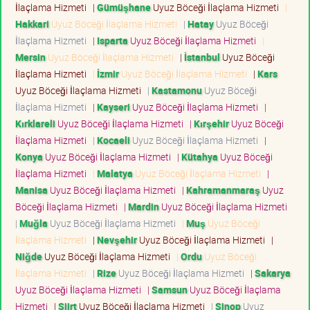
İlaçlama Hizmeti
|
Gümüşhane
Uyuz Böceği İlaçlama Hizmeti
|
Hakkari
Uyuz Böceği İlaçlama Hizmeti
|
Hatay
Uyuz Böceği
İlaçlama Hizmeti
|
Isparta
Uyuz Böceği İlaçlama Hizmeti
|
Mersin
Uyuz Böceği İlaçlama Hizmeti
|
İstanbul
Uyuz Böceği
İlaçlama Hizmeti
|
İzmir
Uyuz Böceği İlaçlama Hizmeti
|
Kars
Uyuz Böceği İlaçlama Hizmeti
|
Kastamonu
Uyuz Böceği
İlaçlama Hizmeti
|
Kayseri
Uyuz Böceği İlaçlama Hizmeti
|
Kırklareli
Uyuz Böceği İlaçlama Hizmeti
|
Kırşehir
Uyuz Böceği
İlaçlama Hizmeti
|
Kocaeli
Uyuz Böceği İlaçlama Hizmeti
|
Konya
Uyuz Böceği İlaçlama Hizmeti
|
Kütahya
Uyuz Böceği
İlaçlama Hizmeti
|
Malatya
Uyuz Böceği İlaçlama Hizmeti
|
Manisa
Uyuz Böceği İlaçlama Hizmeti
|
Kahramanmaraş
Uyuz
Böceği İlaçlama Hizmeti
|
Mardin
Uyuz Böceği İlaçlama Hizmeti
|
Muğla
Uyuz Böceği İlaçlama Hizmeti
|
Muş
Uyuz Böceği
İlaçlama Hizmeti
|
Nevşehir
Uyuz Böceği İlaçlama Hizmeti
|
Niğde
Uyuz Böceği İlaçlama Hizmeti
|
Ordu
Uyuz Böceği
İlaçlama Hizmeti
|
Rize
Uyuz Böceği İlaçlama Hizmeti
|
Sakarya
Uyuz Böceği İlaçlama Hizmeti
|
Samsun
Uyuz Böceği İlaçlama
Hizmeti
|
Siirt
Uyuz Böceği İlaçlama Hizmeti
|
Sinop
Uyuz