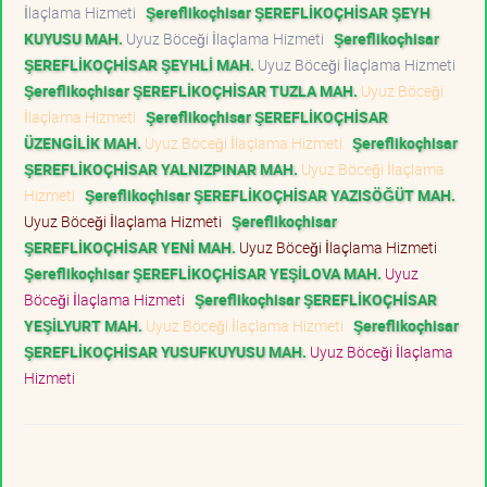
İlaçlama Hizmeti
Şereflikoçhisar ŞEREFLİKOÇHİSAR ŞEYH
KUYUSU MAH.
Uyuz Böceği İlaçlama Hizmeti
Şereflikoçhisar
ŞEREFLİKOÇHİSAR ŞEYHLİ MAH.
Uyuz Böceği İlaçlama Hizmeti
Şereflikoçhisar ŞEREFLİKOÇHİSAR TUZLA MAH.
Uyuz Böceği
İlaçlama Hizmeti
Şereflikoçhisar ŞEREFLİKOÇHİSAR
ÜZENGİLİK MAH.
Uyuz Böceği İlaçlama Hizmeti
Şereflikoçhisar
ŞEREFLİKOÇHİSAR YALNIZPINAR MAH.
Uyuz Böceği İlaçlama
Hizmeti
Şereflikoçhisar ŞEREFLİKOÇHİSAR YAZISÖĞÜT MAH.
Uyuz Böceği İlaçlama Hizmeti
Şereflikoçhisar
ŞEREFLİKOÇHİSAR YENİ MAH.
Uyuz Böceği İlaçlama Hizmeti
Şereflikoçhisar ŞEREFLİKOÇHİSAR YEŞİLOVA MAH.
Uyuz
Böceği İlaçlama Hizmeti
Şereflikoçhisar ŞEREFLİKOÇHİSAR
YEŞİLYURT MAH.
Uyuz Böceği İlaçlama Hizmeti
Şereflikoçhisar
ŞEREFLİKOÇHİSAR YUSUFKUYUSU MAH.
Uyuz Böceği İlaçlama
Hizmeti