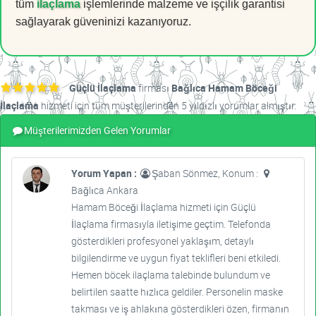
tüm
ilaçlama
işlemlerinde malzeme ve işçilik garantisi
sağlayarak güveninizi kazanıyoruz.
Güçlü İlaçlama
firması
Bağlıca Hamam Böceği
İlaçlama
hizmeti için tüm müşterilerinden 5 yıldızlı yorumlar almıştır.
Müşterilerimizden Gelen Yorumlar
Yorum Yapan :
Şaban Sönmez, Konum :
Bağlıca Ankara
Hamam Böceği İlaçlama hizmeti için Güçlü
İlaçlama firmasıyla iletişime geçtim. Telefonda
gösterdikleri profesyonel yaklaşım, detaylı
bilgilendirme ve uygun fiyat teklifleri beni etkiledi.
Hemen böcek ilaçlama talebinde bulundum ve
belirtilen saatte hızlıca geldiler. Personelin maske
takması ve iş ahlakına gösterdikleri özen, firmanın