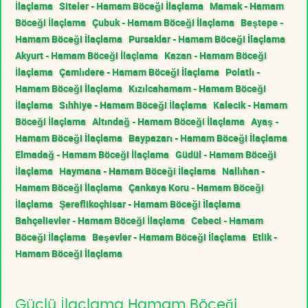
İlaçlama
Siteler - Hamam Böceği İlaçlama
Mamak - Hamam
Böceği İlaçlama
Çubuk - Hamam Böceği İlaçlama
Beştepe -
Hamam Böceği İlaçlama
Pursaklar - Hamam Böceği İlaçlama
Akyurt - Hamam Böceği İlaçlama
Kazan - Hamam Böceği
İlaçlama
Çamlıdere - Hamam Böceği İlaçlama
Polatlı -
Hamam Böceği İlaçlama
Kızılcahamam - Hamam Böceği
İlaçlama
Sıhhiye - Hamam Böceği İlaçlama
Kalecik - Hamam
Böceği İlaçlama
Altındağ - Hamam Böceği İlaçlama
Ayaş -
Hamam Böceği İlaçlama
Baypazarı - Hamam Böceği İlaçlama
Elmadağ - Hamam Böceği İlaçlama
Güdül - Hamam Böceği
İlaçlama
Haymana - Hamam Böceği İlaçlama
Nallıhan -
Hamam Böceği İlaçlama
Çankaya Koru - Hamam Böceği
İlaçlama
Şereflikoçhisar - Hamam Böceği İlaçlama
Bahçelievler - Hamam Böceği İlaçlama
Cebeci - Hamam
Böceği İlaçlama
Beşevler - Hamam Böceği İlaçlama
Etlik -
Hamam Böceği İlaçlama
Güçlü İlaçlama Hamam Böceği