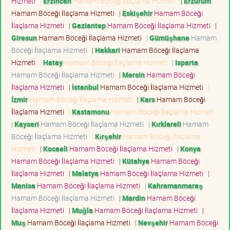
Hizmeti
|
Erzincan
Hamam Böceği İlaçlama Hizmeti
|
Erzurum
Hamam Böceği İlaçlama Hizmeti
|
Eskişehir
Hamam Böceği
İlaçlama Hizmeti
|
Gaziantep
Hamam Böceği İlaçlama Hizmeti
|
Giresun
Hamam Böceği İlaçlama Hizmeti
|
Gümüşhane
Hamam
Böceği İlaçlama Hizmeti
|
Hakkari
Hamam Böceği İlaçlama
Hizmeti
|
Hatay
Hamam Böceği İlaçlama Hizmeti
|
Isparta
Hamam Böceği İlaçlama Hizmeti
|
Mersin
Hamam Böceği
İlaçlama Hizmeti
|
İstanbul
Hamam Böceği İlaçlama Hizmeti
|
İzmir
Hamam Böceği İlaçlama Hizmeti
|
Kars
Hamam Böceği
İlaçlama Hizmeti
|
Kastamonu
Hamam Böceği İlaçlama Hizmeti
|
Kayseri
Hamam Böceği İlaçlama Hizmeti
|
Kırklareli
Hamam
Böceği İlaçlama Hizmeti
|
Kırşehir
Hamam Böceği İlaçlama
Hizmeti
|
Kocaeli
Hamam Böceği İlaçlama Hizmeti
|
Konya
Hamam Böceği İlaçlama Hizmeti
|
Kütahya
Hamam Böceği
İlaçlama Hizmeti
|
Malatya
Hamam Böceği İlaçlama Hizmeti
|
Manisa
Hamam Böceği İlaçlama Hizmeti
|
Kahramanmaraş
Hamam Böceği İlaçlama Hizmeti
|
Mardin
Hamam Böceği
İlaçlama Hizmeti
|
Muğla
Hamam Böceği İlaçlama Hizmeti
|
Muş
Hamam Böceği İlaçlama Hizmeti
|
Nevşehir
Hamam Böceği