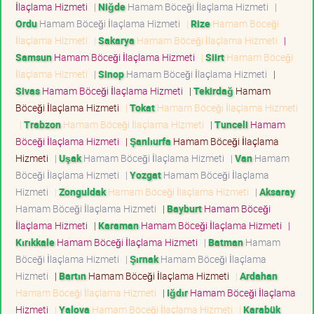
İlaçlama Hizmeti
|
Niğde
Hamam Böceği İlaçlama Hizmeti
|
Ordu
Hamam Böceği İlaçlama Hizmeti
|
Rize
Hamam Böceği
İlaçlama Hizmeti
|
Sakarya
Hamam Böceği İlaçlama Hizmeti
|
Samsun
Hamam Böceği İlaçlama Hizmeti
|
Siirt
Hamam Böceği
İlaçlama Hizmeti
|
Sinop
Hamam Böceği İlaçlama Hizmeti
|
Sivas
Hamam Böceği İlaçlama Hizmeti
|
Tekirdağ
Hamam
Böceği İlaçlama Hizmeti
|
Tokat
Hamam Böceği İlaçlama Hizmeti
|
Trabzon
Hamam Böceği İlaçlama Hizmeti
|
Tunceli
Hamam
Böceği İlaçlama Hizmeti
|
Şanlıurfa
Hamam Böceği İlaçlama
Hizmeti
|
Uşak
Hamam Böceği İlaçlama Hizmeti
|
Van
Hamam
Böceği İlaçlama Hizmeti
|
Yozgat
Hamam Böceği İlaçlama
Hizmeti
|
Zonguldak
Hamam Böceği İlaçlama Hizmeti
|
Aksaray
Hamam Böceği İlaçlama Hizmeti
|
Bayburt
Hamam Böceği
İlaçlama Hizmeti
|
Karaman
Hamam Böceği İlaçlama Hizmeti
|
Kırıkkale
Hamam Böceği İlaçlama Hizmeti
|
Batman
Hamam
Böceği İlaçlama Hizmeti
|
Şırnak
Hamam Böceği İlaçlama
Hizmeti
|
Bartın
Hamam Böceği İlaçlama Hizmeti
|
Ardahan
Hamam Böceği İlaçlama Hizmeti
|
Iğdır
Hamam Böceği İlaçlama
Hizmeti
|
Yalova
Hamam Böceği İlaçlama Hizmeti
|
Karabük