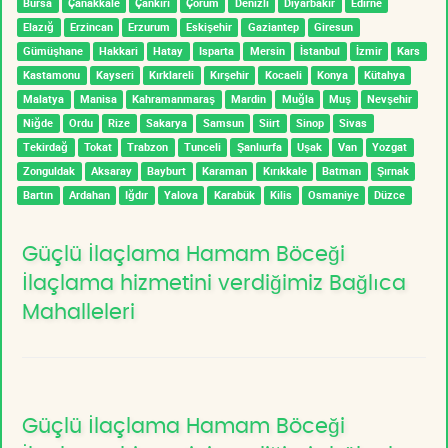
Bursa
Çanakkale
Çankırı
Çorum
Denizli
Diyarbakır
Edirne
Elazığ
Erzincan
Erzurum
Eskişehir
Gaziantep
Giresun
Gümüşhane
Hakkari
Hatay
Isparta
Mersin
İstanbul
İzmir
Kars
Kastamonu
Kayseri
Kırklareli
Kırşehir
Kocaeli
Konya
Kütahya
Malatya
Manisa
Kahramanmaraş
Mardin
Muğla
Muş
Nevşehir
Niğde
Ordu
Rize
Sakarya
Samsun
Siirt
Sinop
Sivas
Tekirdağ
Tokat
Trabzon
Tunceli
Şanlıurfa
Uşak
Van
Yozgat
Zonguldak
Aksaray
Bayburt
Karaman
Kırıkkale
Batman
Şırnak
Bartın
Ardahan
Iğdır
Yalova
Karabük
Kilis
Osmaniye
Düzce
Güçlü İlaçlama Hamam Böceği
İlaçlama hizmetini verdiğimiz Bağlıca
Mahalleleri
Güçlü İlaçlama Hamam Böceği