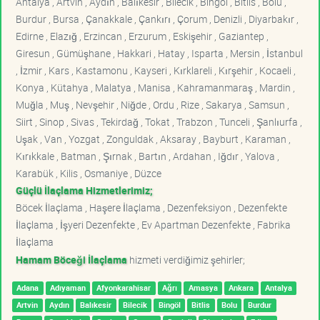
Antalya , Artvin , Aydın , Balıkesir , Bilecik , Bingöl , Bitlis , Bolu ,
Burdur , Bursa , Çanakkale , Çankırı , Çorum , Denizli , Diyarbakır ,
Edirne , Elazığ , Erzincan , Erzurum , Eskişehir , Gaziantep ,
Giresun , Gümüşhane , Hakkari , Hatay , Isparta , Mersin , İstanbul
, İzmir , Kars , Kastamonu , Kayseri , Kırklareli , Kırşehir , Kocaeli ,
Konya , Kütahya , Malatya , Manisa , Kahramanmaraş , Mardin ,
Muğla , Muş , Nevşehir , Niğde , Ordu , Rize , Sakarya , Samsun ,
Siirt , Sinop , Sivas , Tekirdağ , Tokat , Trabzon , Tunceli , Şanlıurfa ,
Uşak , Van , Yozgat , Zonguldak , Aksaray , Bayburt , Karaman ,
Kırıkkale , Batman , Şırnak , Bartın , Ardahan , Iğdır , Yalova ,
Karabük , Kilis , Osmaniye , Düzce
Güçlü İlaçlama Hizmetlerimiz;
Böcek İlaçlama , Haşere İlaçlama , Dezenfeksiyon , Dezenfekte
İlaçlama , İşyeri Dezenfekte , Ev Apartman Dezenfekte , Fabrika
İlaçlama
Hamam Böceği İlaçlama
hizmeti verdiğimiz şehirler;
Adana
Adıyaman
Afyonkarahisar
Ağrı
Amasya
Ankara
Antalya
Artvin
Aydın
Balıkesir
Bilecik
Bingöl
Bitlis
Bolu
Burdur