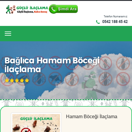
Telefon Numaramız:
0542 188 45 42
Menu
Bağlıca Hamam Böceği
İlaçlama
Hamam Böceği İlaçlama