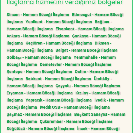
İlaçlama hizmetini verdiğimiz bölgeler
Sincan - Hamam Böceği İlaçlama
Etimesgut - Hamam Böceği
İlaçlama
Yenikent - Hamam Böceği İlaçlama
Bağlıca -
Hamam Böceği İlaçlama
Elvankent - Hamam Böceği İlaçlama
Ankara - Hamam Böceği İlaçlama
Çankaya - Hamam Böceği
İlaçlama
Keçiören - Hamam Böceği İlaçlama
Dikmen -
Hamam Böceği İlaçlama
Balgat - Hamam Böceği İlaçlama
Gölbaşı - Hamam Böceği İlaçlama
Yenimahalle - Hamam
Böceği İlaçlama
Demetevler - Hamam Böceği İlaçlama
Şentepe - Hamam Böceği İlaçlama
Ostim - Hamam Böceği
İlaçlama
Batıkent - Hamam Böceği İlaçlama
Ümitköy -
Hamam Böceği İlaçlama
Çayyolu - Hamam Böceği İlaçlama
Eryaman - Hamam Böceği İlaçlama
Kızılay - Hamam Böceği
İlaçlama
Yapracık - Hamam Böceği İlaçlama
İvedik - Hamam
Böceği İlaçlama
İvedik OSB - Hamam Böceği İlaçlama
Şaşmaz - Hamam Böceği İlaçlama
Başkent Sanayisi - Hamam
Böceği İlaçlama
Çukurambar - Hamam Böceği İlaçlama
Söğütözü - Hamam Böceği İlaçlama
İncek - Hamam Böceği