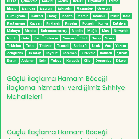
Bursa
Çanakkale
Çankırı
Çorum
Denizli
Diyarbakır
Edirne
Elazığ
Erzincan
Erzurum
Eskişehir
Gaziantep
Giresun
Gümüşhane
Hakkari
Hatay
Isparta
Mersin
İstanbul
İzmir
Kars
Kastamonu
Kayseri
Kırklareli
Kırşehir
Kocaeli
Konya
Kütahya
Malatya
Manisa
Kahramanmaraş
Mardin
Muğla
Muş
Nevşehir
Niğde
Ordu
Rize
Sakarya
Samsun
Siirt
Sinop
Sivas
Tekirdağ
Tokat
Trabzon
Tunceli
Şanlıurfa
Uşak
Van
Yozgat
Zonguldak
Aksaray
Bayburt
Karaman
Kırıkkale
Batman
Şırnak
Bartın
Ardahan
Iğdır
Yalova
Karabük
Kilis
Osmaniye
Düzce
Güçlü İlaçlama Hamam Böceği
İlaçlama hizmetini verdiğimiz Sıhhiye
Mahalleleri
Güçlü İlaçlama Hamam Böceği