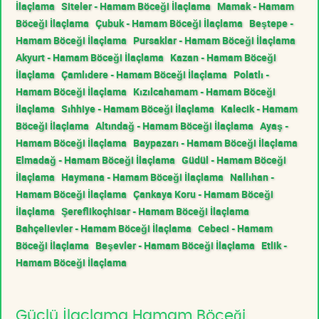
İlaçlama
Siteler - Hamam Böceği İlaçlama
Mamak - Hamam
Böceği İlaçlama
Çubuk - Hamam Böceği İlaçlama
Beştepe -
Hamam Böceği İlaçlama
Pursaklar - Hamam Böceği İlaçlama
Akyurt - Hamam Böceği İlaçlama
Kazan - Hamam Böceği
İlaçlama
Çamlıdere - Hamam Böceği İlaçlama
Polatlı -
Hamam Böceği İlaçlama
Kızılcahamam - Hamam Böceği
İlaçlama
Sıhhiye - Hamam Böceği İlaçlama
Kalecik - Hamam
Böceği İlaçlama
Altındağ - Hamam Böceği İlaçlama
Ayaş -
Hamam Böceği İlaçlama
Baypazarı - Hamam Böceği İlaçlama
Elmadağ - Hamam Böceği İlaçlama
Güdül - Hamam Böceği
İlaçlama
Haymana - Hamam Böceği İlaçlama
Nallıhan -
Hamam Böceği İlaçlama
Çankaya Koru - Hamam Böceği
İlaçlama
Şereflikoçhisar - Hamam Böceği İlaçlama
Bahçelievler - Hamam Böceği İlaçlama
Cebeci - Hamam
Böceği İlaçlama
Beşevler - Hamam Böceği İlaçlama
Etlik -
Hamam Böceği İlaçlama
Güçlü İlaçlama Hamam Böceği