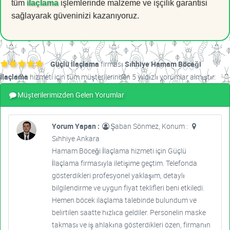
tüm
ilaçlama
işlemlerinde malzeme ve işçilik garantisi
sağlayarak güveninizi kazanıyoruz.
Güçlü İlaçlama
firması
Sıhhiye Hamam Böceği
İlaçlama
hizmeti için tüm müşterilerinden 5 yıldızlı yorumlar almıştır.
Müşterilerimizden Gelen Yorumlar
Yorum Yapan :
Şaban Sönmez, Konum :
Sıhhiye Ankara
Hamam Böceği İlaçlama hizmeti için Güçlü
İlaçlama firmasıyla iletişime geçtim. Telefonda
gösterdikleri profesyonel yaklaşım, detaylı
bilgilendirme ve uygun fiyat teklifleri beni etkiledi.
Hemen böcek ilaçlama talebinde bulundum ve
belirtilen saatte hızlıca geldiler. Personelin maske
takması ve iş ahlakına gösterdikleri özen, firmanın