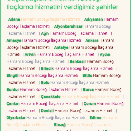
İlaçlama hizmetini verdiğimiz şehirler
|
Adana
Hamam Böceği İlaçlama Hizmeti
|
Adıyaman
Hamam
Böceği İlaçlama Hizmeti
|
Afyonkarahisar
Hamam Böceği
İlaçlama Hizmeti
|
Ağrı
Hamam Böceği İlaçlama Hizmeti
|
Amasya
Hamam Böceği İlaçlama Hizmeti
|
Ankara
Hamam
Böceği İlaçlama Hizmeti
|
Antalya
Hamam Böceği İlaçlama
Hizmeti
|
Artvin
Hamam Böceği İlaçlama Hizmeti
|
Aydın
Hamam Böceği İlaçlama Hizmeti
|
Balıkesir
Hamam Böceği
İlaçlama Hizmeti
|
Bilecik
Hamam Böceği İlaçlama Hizmeti
|
Bingöl
Hamam Böceği İlaçlama Hizmeti
|
Bitlis
Hamam Böceği
İlaçlama Hizmeti
|
Bolu
Hamam Böceği İlaçlama Hizmeti
|
Burdur
Hamam Böceği İlaçlama Hizmeti
|
Bursa
Hamam Böceği
İlaçlama Hizmeti
|
Çanakkale
Hamam Böceği İlaçlama Hizmeti
|
Çankırı
Hamam Böceği İlaçlama Hizmeti
|
Çorum
Hamam Böceği
İlaçlama Hizmeti
|
Denizli
Hamam Böceği İlaçlama Hizmeti
|
Diyarbakır
Hamam Böceği İlaçlama Hizmeti
|
Edirne
Hamam
Böceği İlaçlama Hizmeti
|
Elazığ
Hamam Böceği İlaçlama