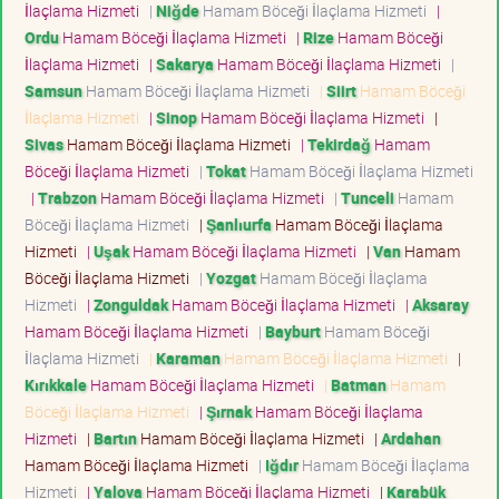
İlaçlama Hizmeti
|
Niğde
Hamam Böceği İlaçlama Hizmeti
|
Ordu
Hamam Böceği İlaçlama Hizmeti
|
Rize
Hamam Böceği
İlaçlama Hizmeti
|
Sakarya
Hamam Böceği İlaçlama Hizmeti
|
Samsun
Hamam Böceği İlaçlama Hizmeti
|
Siirt
Hamam Böceği
İlaçlama Hizmeti
|
Sinop
Hamam Böceği İlaçlama Hizmeti
|
Sivas
Hamam Böceği İlaçlama Hizmeti
|
Tekirdağ
Hamam
Böceği İlaçlama Hizmeti
|
Tokat
Hamam Böceği İlaçlama Hizmeti
|
Trabzon
Hamam Böceği İlaçlama Hizmeti
|
Tunceli
Hamam
Böceği İlaçlama Hizmeti
|
Şanlıurfa
Hamam Böceği İlaçlama
Hizmeti
|
Uşak
Hamam Böceği İlaçlama Hizmeti
|
Van
Hamam
Böceği İlaçlama Hizmeti
|
Yozgat
Hamam Böceği İlaçlama
Hizmeti
|
Zonguldak
Hamam Böceği İlaçlama Hizmeti
|
Aksaray
Hamam Böceği İlaçlama Hizmeti
|
Bayburt
Hamam Böceği
İlaçlama Hizmeti
|
Karaman
Hamam Böceği İlaçlama Hizmeti
|
Kırıkkale
Hamam Böceği İlaçlama Hizmeti
|
Batman
Hamam
Böceği İlaçlama Hizmeti
|
Şırnak
Hamam Böceği İlaçlama
Hizmeti
|
Bartın
Hamam Böceği İlaçlama Hizmeti
|
Ardahan
Hamam Böceği İlaçlama Hizmeti
|
Iğdır
Hamam Böceği İlaçlama
Hizmeti
|
Yalova
Hamam Böceği İlaçlama Hizmeti
|
Karabük