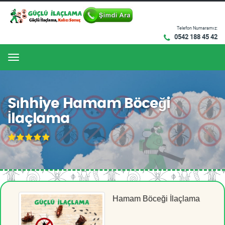
Telefon Numaramız:
0542 188 45 42
Menu
Sıhhiye Hamam Böceği
İlaçlama
Hamam Böceği İlaçlama