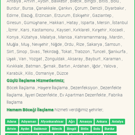
Antalya , Artvin , Aydın , Balıkesir , Bilecik , Bingöl , Bitlis , Bolu ,
Burdur , Bursa , Çanakkale , Çankırı , Çorum , Denizli , Diyarbakır ,
Edirne , Elazığ , Erzincan , Erzurum , Eskişehir , Gaziantep ,
Giresun , Gümüşhane , Hakkari , Hatay , Isparta , Mersin , İstanbul
, İzmir , Kars , Kastamonu , Kayseri , Kırklareli , Kırşehir , Kocaeli ,
Konya , Kütahya , Malatya , Manisa , Kahramanmaraş , Mardin ,
Muğla , Muş , Nevşehir , Niğde , Ordu , Rize , Sakarya , Samsun ,
Siirt , Sinop , Sivas , Tekirdağ , Tokat , Trabzon , Tunceli , Şanlıurfa ,
Uşak , Van , Yozgat , Zonguldak , Aksaray , Bayburt , Karaman ,
Kırıkkale , Batman , Şırnak , Bartın , Ardahan , Iğdır , Yalova ,
Karabük , Kilis , Osmaniye , Düzce
Güçlü İlaçlama Hizmetlerimiz;
Böcek İlaçlama , Haşere İlaçlama , Dezenfeksiyon , Dezenfekte
İlaçlama , İşyeri Dezenfekte , Ev Apartman Dezenfekte , Fabrika
İlaçlama
Hamam Böceği İlaçlama
hizmeti verdiğimiz şehirler;
Adana
Adıyaman
Afyonkarahisar
Ağrı
Amasya
Ankara
Antalya
Artvin
Aydın
Balıkesir
Bilecik
Bingöl
Bitlis
Bolu
Burdur