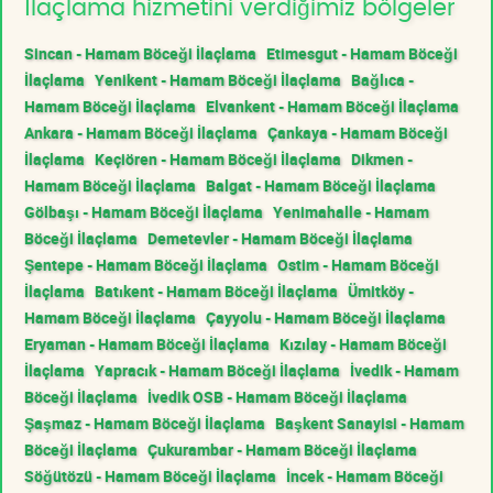
İlaçlama hizmetini verdiğimiz bölgeler
Sincan - Hamam Böceği İlaçlama
Etimesgut - Hamam Böceği
İlaçlama
Yenikent - Hamam Böceği İlaçlama
Bağlıca -
Hamam Böceği İlaçlama
Elvankent - Hamam Böceği İlaçlama
Ankara - Hamam Böceği İlaçlama
Çankaya - Hamam Böceği
İlaçlama
Keçiören - Hamam Böceği İlaçlama
Dikmen -
Hamam Böceği İlaçlama
Balgat - Hamam Böceği İlaçlama
Gölbaşı - Hamam Böceği İlaçlama
Yenimahalle - Hamam
Böceği İlaçlama
Demetevler - Hamam Böceği İlaçlama
Şentepe - Hamam Böceği İlaçlama
Ostim - Hamam Böceği
İlaçlama
Batıkent - Hamam Böceği İlaçlama
Ümitköy -
Hamam Böceği İlaçlama
Çayyolu - Hamam Böceği İlaçlama
Eryaman - Hamam Böceği İlaçlama
Kızılay - Hamam Böceği
İlaçlama
Yapracık - Hamam Böceği İlaçlama
İvedik - Hamam
Böceği İlaçlama
İvedik OSB - Hamam Böceği İlaçlama
Şaşmaz - Hamam Böceği İlaçlama
Başkent Sanayisi - Hamam
Böceği İlaçlama
Çukurambar - Hamam Böceği İlaçlama
Söğütözü - Hamam Böceği İlaçlama
İncek - Hamam Böceği