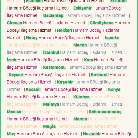
Hizmeti
|
Erzincan
Hamam Böceği İlaçlama Hizmeti
|
Erzurum
Hamam Böceği İlaçlama Hizmeti
|
Eskişehir
Hamam Böceği
İlaçlama Hizmeti
|
Gaziantep
Hamam Böceği İlaçlama Hizmeti
|
Giresun
Hamam Böceği İlaçlama Hizmeti
|
Gümüşhane
Hamam
Böceği İlaçlama Hizmeti
|
Hakkari
Hamam Böceği İlaçlama
Hizmeti
|
Hatay
Hamam Böceği İlaçlama Hizmeti
|
Isparta
Hamam Böceği İlaçlama Hizmeti
|
Mersin
Hamam Böceği
İlaçlama Hizmeti
|
İstanbul
Hamam Böceği İlaçlama Hizmeti
|
İzmir
Hamam Böceği İlaçlama Hizmeti
|
Kars
Hamam Böceği
İlaçlama Hizmeti
|
Kastamonu
Hamam Böceği İlaçlama Hizmeti
|
Kayseri
Hamam Böceği İlaçlama Hizmeti
|
Kırklareli
Hamam
Böceği İlaçlama Hizmeti
|
Kırşehir
Hamam Böceği İlaçlama
Hizmeti
|
Kocaeli
Hamam Böceği İlaçlama Hizmeti
|
Konya
Hamam Böceği İlaçlama Hizmeti
|
Kütahya
Hamam Böceği
İlaçlama Hizmeti
|
Malatya
Hamam Böceği İlaçlama Hizmeti
|
Manisa
Hamam Böceği İlaçlama Hizmeti
|
Kahramanmaraş
Hamam Böceği İlaçlama Hizmeti
|
Mardin
Hamam Böceği
İlaçlama Hizmeti
|
Muğla
Hamam Böceği İlaçlama Hizmeti
|
Muş
Hamam Böceği İlaçlama Hizmeti
|
Nevşehir
Hamam Böceği