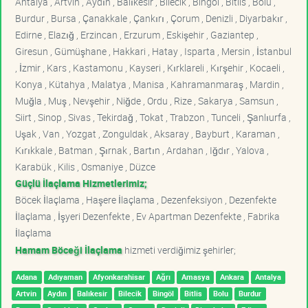
Antalya , Artvin , Aydın , Balıkesir , Bilecik , Bingöl , Bitlis , Bolu ,
Burdur , Bursa , Çanakkale , Çankırı , Çorum , Denizli , Diyarbakır ,
Edirne , Elazığ , Erzincan , Erzurum , Eskişehir , Gaziantep ,
Giresun , Gümüşhane , Hakkari , Hatay , Isparta , Mersin , İstanbul
, İzmir , Kars , Kastamonu , Kayseri , Kırklareli , Kırşehir , Kocaeli ,
Konya , Kütahya , Malatya , Manisa , Kahramanmaraş , Mardin ,
Muğla , Muş , Nevşehir , Niğde , Ordu , Rize , Sakarya , Samsun ,
Siirt , Sinop , Sivas , Tekirdağ , Tokat , Trabzon , Tunceli , Şanlıurfa ,
Uşak , Van , Yozgat , Zonguldak , Aksaray , Bayburt , Karaman ,
Kırıkkale , Batman , Şırnak , Bartın , Ardahan , Iğdır , Yalova ,
Karabük , Kilis , Osmaniye , Düzce
Güçlü İlaçlama Hizmetlerimiz;
Böcek İlaçlama , Haşere İlaçlama , Dezenfeksiyon , Dezenfekte
İlaçlama , İşyeri Dezenfekte , Ev Apartman Dezenfekte , Fabrika
İlaçlama
Hamam Böceği İlaçlama
hizmeti verdiğimiz şehirler;
Adana
Adıyaman
Afyonkarahisar
Ağrı
Amasya
Ankara
Antalya
Artvin
Aydın
Balıkesir
Bilecik
Bingöl
Bitlis
Bolu
Burdur