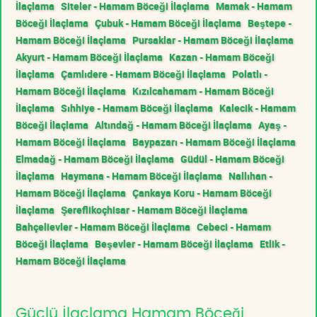
İlaçlama
Siteler - Hamam Böceği İlaçlama
Mamak - Hamam
Böceği İlaçlama
Çubuk - Hamam Böceği İlaçlama
Beştepe -
Hamam Böceği İlaçlama
Pursaklar - Hamam Böceği İlaçlama
Akyurt - Hamam Böceği İlaçlama
Kazan - Hamam Böceği
İlaçlama
Çamlıdere - Hamam Böceği İlaçlama
Polatlı -
Hamam Böceği İlaçlama
Kızılcahamam - Hamam Böceği
İlaçlama
Sıhhiye - Hamam Böceği İlaçlama
Kalecik - Hamam
Böceği İlaçlama
Altındağ - Hamam Böceği İlaçlama
Ayaş -
Hamam Böceği İlaçlama
Baypazarı - Hamam Böceği İlaçlama
Elmadağ - Hamam Böceği İlaçlama
Güdül - Hamam Böceği
İlaçlama
Haymana - Hamam Böceği İlaçlama
Nallıhan -
Hamam Böceği İlaçlama
Çankaya Koru - Hamam Böceği
İlaçlama
Şereflikoçhisar - Hamam Böceği İlaçlama
Bahçelievler - Hamam Böceği İlaçlama
Cebeci - Hamam
Böceği İlaçlama
Beşevler - Hamam Böceği İlaçlama
Etlik -
Hamam Böceği İlaçlama
Güçlü İlaçlama Hamam Böceği