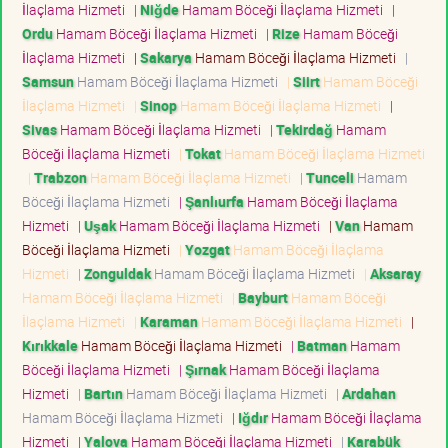
İlaçlama Hizmeti
|
Niğde
Hamam Böceği İlaçlama Hizmeti
|
Ordu
Hamam Böceği İlaçlama Hizmeti
|
Rize
Hamam Böceği
İlaçlama Hizmeti
|
Sakarya
Hamam Böceği İlaçlama Hizmeti
|
Samsun
Hamam Böceği İlaçlama Hizmeti
|
Siirt
Hamam Böceği
İlaçlama Hizmeti
|
Sinop
Hamam Böceği İlaçlama Hizmeti
|
Sivas
Hamam Böceği İlaçlama Hizmeti
|
Tekirdağ
Hamam
Böceği İlaçlama Hizmeti
|
Tokat
Hamam Böceği İlaçlama Hizmeti
|
Trabzon
Hamam Böceği İlaçlama Hizmeti
|
Tunceli
Hamam
Böceği İlaçlama Hizmeti
|
Şanlıurfa
Hamam Böceği İlaçlama
Hizmeti
|
Uşak
Hamam Böceği İlaçlama Hizmeti
|
Van
Hamam
Böceği İlaçlama Hizmeti
|
Yozgat
Hamam Böceği İlaçlama
Hizmeti
|
Zonguldak
Hamam Böceği İlaçlama Hizmeti
|
Aksaray
Hamam Böceği İlaçlama Hizmeti
|
Bayburt
Hamam Böceği
İlaçlama Hizmeti
|
Karaman
Hamam Böceği İlaçlama Hizmeti
|
Kırıkkale
Hamam Böceği İlaçlama Hizmeti
|
Batman
Hamam
Böceği İlaçlama Hizmeti
|
Şırnak
Hamam Böceği İlaçlama
Hizmeti
|
Bartın
Hamam Böceği İlaçlama Hizmeti
|
Ardahan
Hamam Böceği İlaçlama Hizmeti
|
Iğdır
Hamam Böceği İlaçlama
Hizmeti
|
Yalova
Hamam Böceği İlaçlama Hizmeti
|
Karabük