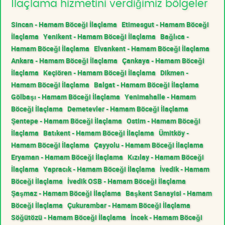
İlaçlama hizmetini verdiğimiz bölgeler
Sincan - Hamam Böceği İlaçlama
Etimesgut - Hamam Böceği
İlaçlama
Yenikent - Hamam Böceği İlaçlama
Bağlıca -
Hamam Böceği İlaçlama
Elvankent - Hamam Böceği İlaçlama
Ankara - Hamam Böceği İlaçlama
Çankaya - Hamam Böceği
İlaçlama
Keçiören - Hamam Böceği İlaçlama
Dikmen -
Hamam Böceği İlaçlama
Balgat - Hamam Böceği İlaçlama
Gölbaşı - Hamam Böceği İlaçlama
Yenimahalle - Hamam
Böceği İlaçlama
Demetevler - Hamam Böceği İlaçlama
Şentepe - Hamam Böceği İlaçlama
Ostim - Hamam Böceği
İlaçlama
Batıkent - Hamam Böceği İlaçlama
Ümitköy -
Hamam Böceği İlaçlama
Çayyolu - Hamam Böceği İlaçlama
Eryaman - Hamam Böceği İlaçlama
Kızılay - Hamam Böceği
İlaçlama
Yapracık - Hamam Böceği İlaçlama
İvedik - Hamam
Böceği İlaçlama
İvedik OSB - Hamam Böceği İlaçlama
Şaşmaz - Hamam Böceği İlaçlama
Başkent Sanayisi - Hamam
Böceği İlaçlama
Çukurambar - Hamam Böceği İlaçlama
Söğütözü - Hamam Böceği İlaçlama
İncek - Hamam Böceği