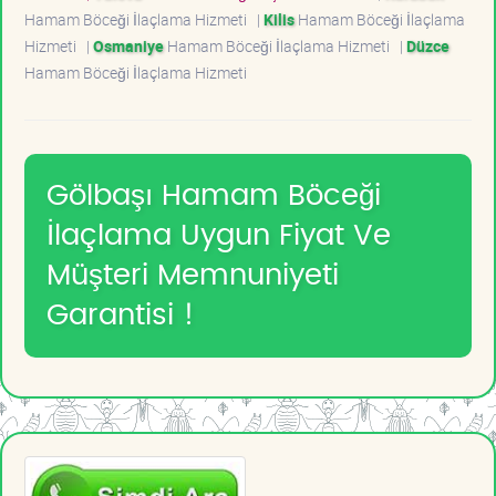
Hamam Böceği İlaçlama Hizmeti
|
Kilis
Hamam Böceği İlaçlama
Hizmeti
|
Osmaniye
Hamam Böceği İlaçlama Hizmeti
|
Düzce
Hamam Böceği İlaçlama Hizmeti
Gölbaşı Hamam Böceği
İlaçlama Uygun Fiyat Ve
Müşteri Memnuniyeti
Garantisi !