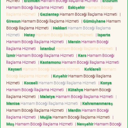
Hizmeti
|
Erzincan
Hamam Böceği İlaçlama Hizmeti
|
Erzurum
Hamam Böceği İlaçlama Hizmeti
|
Eskişehir
Hamam Böceği
İlaçlama Hizmeti
|
Gaziantep
Hamam Böceği İlaçlama Hizmeti
|
Giresun
Hamam Böceği İlaçlama Hizmeti
|
Gümüşhane
Hamam
Böceği İlaçlama Hizmeti
|
Hakkari
Hamam Böceği İlaçlama
Hizmeti
|
Hatay
Hamam Böceği İlaçlama Hizmeti
|
Isparta
Hamam Böceği İlaçlama Hizmeti
|
Mersin
Hamam Böceği
İlaçlama Hizmeti
|
İstanbul
Hamam Böceği İlaçlama Hizmeti
|
İzmir
Hamam Böceği İlaçlama Hizmeti
|
Kars
Hamam Böceği
İlaçlama Hizmeti
|
Kastamonu
Hamam Böceği İlaçlama Hizmeti
|
Kayseri
Hamam Böceği İlaçlama Hizmeti
|
Kırklareli
Hamam
Böceği İlaçlama Hizmeti
|
Kırşehir
Hamam Böceği İlaçlama
Hizmeti
|
Kocaeli
Hamam Böceği İlaçlama Hizmeti
|
Konya
Hamam Böceği İlaçlama Hizmeti
|
Kütahya
Hamam Böceği
İlaçlama Hizmeti
|
Malatya
Hamam Böceği İlaçlama Hizmeti
|
Manisa
Hamam Böceği İlaçlama Hizmeti
|
Kahramanmaraş
Hamam Böceği İlaçlama Hizmeti
|
Mardin
Hamam Böceği
İlaçlama Hizmeti
|
Muğla
Hamam Böceği İlaçlama Hizmeti
|
Muş
Hamam Böceği İlaçlama Hizmeti
|
Nevşehir
Hamam Böceği