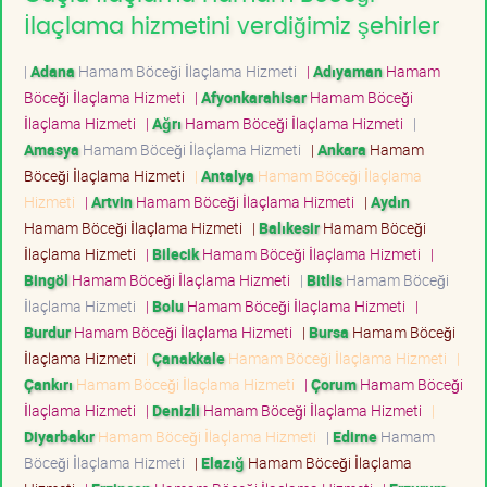
İlaçlama hizmetini verdiğimiz şehirler
|
Adana
Hamam Böceği İlaçlama Hizmeti
|
Adıyaman
Hamam
Böceği İlaçlama Hizmeti
|
Afyonkarahisar
Hamam Böceği
İlaçlama Hizmeti
|
Ağrı
Hamam Böceği İlaçlama Hizmeti
|
Amasya
Hamam Böceği İlaçlama Hizmeti
|
Ankara
Hamam
Böceği İlaçlama Hizmeti
|
Antalya
Hamam Böceği İlaçlama
Hizmeti
|
Artvin
Hamam Böceği İlaçlama Hizmeti
|
Aydın
Hamam Böceği İlaçlama Hizmeti
|
Balıkesir
Hamam Böceği
İlaçlama Hizmeti
|
Bilecik
Hamam Böceği İlaçlama Hizmeti
|
Bingöl
Hamam Böceği İlaçlama Hizmeti
|
Bitlis
Hamam Böceği
İlaçlama Hizmeti
|
Bolu
Hamam Böceği İlaçlama Hizmeti
|
Burdur
Hamam Böceği İlaçlama Hizmeti
|
Bursa
Hamam Böceği
İlaçlama Hizmeti
|
Çanakkale
Hamam Böceği İlaçlama Hizmeti
|
Çankırı
Hamam Böceği İlaçlama Hizmeti
|
Çorum
Hamam Böceği
İlaçlama Hizmeti
|
Denizli
Hamam Böceği İlaçlama Hizmeti
|
Diyarbakır
Hamam Böceği İlaçlama Hizmeti
|
Edirne
Hamam
Böceği İlaçlama Hizmeti
|
Elazığ
Hamam Böceği İlaçlama