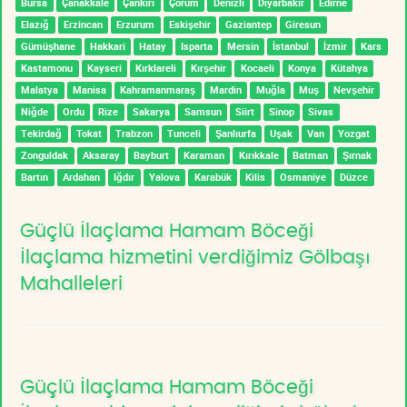
Bursa
Çanakkale
Çankırı
Çorum
Denizli
Diyarbakır
Edirne
Elazığ
Erzincan
Erzurum
Eskişehir
Gaziantep
Giresun
Gümüşhane
Hakkari
Hatay
Isparta
Mersin
İstanbul
İzmir
Kars
Kastamonu
Kayseri
Kırklareli
Kırşehir
Kocaeli
Konya
Kütahya
Malatya
Manisa
Kahramanmaraş
Mardin
Muğla
Muş
Nevşehir
Niğde
Ordu
Rize
Sakarya
Samsun
Siirt
Sinop
Sivas
Tekirdağ
Tokat
Trabzon
Tunceli
Şanlıurfa
Uşak
Van
Yozgat
Zonguldak
Aksaray
Bayburt
Karaman
Kırıkkale
Batman
Şırnak
Bartın
Ardahan
Iğdır
Yalova
Karabük
Kilis
Osmaniye
Düzce
Güçlü İlaçlama Hamam Böceği
İlaçlama hizmetini verdiğimiz Gölbaşı
Mahalleleri
Güçlü İlaçlama Hamam Böceği