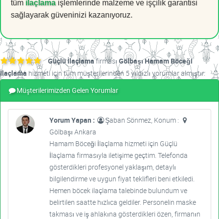
tüm
ilaçlama
işlemlerinde malzeme ve işçilik garantisi
sağlayarak güveninizi kazanıyoruz.
Güçlü İlaçlama
firması
Gölbaşı Hamam Böceği
İlaçlama
hizmeti için tüm müşterilerinden 5 yıldızlı yorumlar almıştır.
Müşterilerimizden Gelen Yorumlar
Yorum Yapan :
Şaban Sönmez, Konum :
Gölbaşı Ankara
Hamam Böceği İlaçlama hizmeti için Güçlü
İlaçlama firmasıyla iletişime geçtim. Telefonda
gösterdikleri profesyonel yaklaşım, detaylı
bilgilendirme ve uygun fiyat teklifleri beni etkiledi.
Hemen böcek ilaçlama talebinde bulundum ve
belirtilen saatte hızlıca geldiler. Personelin maske
takması ve iş ahlakına gösterdikleri özen, firmanın