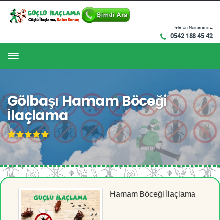
Telefon Numaramız:
0542 188 45 42
Menu
Gölbaşı Hamam Böceği
İlaçlama
Hamam Böceği İlaçlama