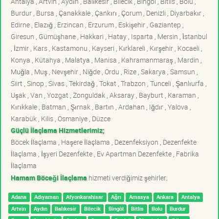
Antalya , Artvin , Aydın , Balıkesir , Bilecik , Bingöl , Bitlis , Bolu ,
Burdur , Bursa , Çanakkale , Çankırı , Çorum , Denizli , Diyarbakır ,
Edirne , Elazığ , Erzincan , Erzurum , Eskişehir , Gaziantep ,
Giresun , Gümüşhane , Hakkari , Hatay , Isparta , Mersin , İstanbul
, İzmir , Kars , Kastamonu , Kayseri , Kırklareli , Kırşehir , Kocaeli ,
Konya , Kütahya , Malatya , Manisa , Kahramanmaraş , Mardin ,
Muğla , Muş , Nevşehir , Niğde , Ordu , Rize , Sakarya , Samsun ,
Siirt , Sinop , Sivas , Tekirdağ , Tokat , Trabzon , Tunceli , Şanlıurfa ,
Uşak , Van , Yozgat , Zonguldak , Aksaray , Bayburt , Karaman ,
Kırıkkale , Batman , Şırnak , Bartın , Ardahan , Iğdır , Yalova ,
Karabük , Kilis , Osmaniye , Düzce
Güçlü İlaçlama Hizmetlerimiz;
Böcek İlaçlama , Haşere İlaçlama , Dezenfeksiyon , Dezenfekte
İlaçlama , İşyeri Dezenfekte , Ev Apartman Dezenfekte , Fabrika
İlaçlama
Hamam Böceği İlaçlama
hizmeti verdiğimiz şehirler;
Adana
Adıyaman
Afyonkarahisar
Ağrı
Amasya
Ankara
Antalya
Artvin
Aydın
Balıkesir
Bilecik
Bingöl
Bitlis
Bolu
Burdur