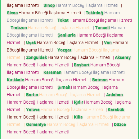
İlaçlama Hizmeti
|
Sinop
Hamam Böceği İlaçlama Hizmeti
|
Sivas
Hamam Böceği İlaçlama Hizmeti
|
Tekirdağ
Hamam
Böceği İlaçlama Hizmeti
|
Tokat
Hamam Böceği İlaçlama Hizmeti
|
Trabzon
Hamam Böceği İlaçlama Hizmeti
|
Tunceli
Hamam
Böceği İlaçlama Hizmeti
|
Şanlıurfa
Hamam Böceği İlaçlama
Hizmeti
|
Uşak
Hamam Böceği İlaçlama Hizmeti
|
Van
Hamam
Böceği İlaçlama Hizmeti
|
Yozgat
Hamam Böceği İlaçlama
Hizmeti
|
Zonguldak
Hamam Böceği İlaçlama Hizmeti
|
Aksaray
Hamam Böceği İlaçlama Hizmeti
|
Bayburt
Hamam Böceği
İlaçlama Hizmeti
|
Karaman
Hamam Böceği İlaçlama Hizmeti
|
Kırıkkale
Hamam Böceği İlaçlama Hizmeti
|
Batman
Hamam
Böceği İlaçlama Hizmeti
|
Şırnak
Hamam Böceği İlaçlama
Hizmeti
|
Bartın
Hamam Böceği İlaçlama Hizmeti
|
Ardahan
Hamam Böceği İlaçlama Hizmeti
|
Iğdır
Hamam Böceği İlaçlama
Hizmeti
|
Yalova
Hamam Böceği İlaçlama Hizmeti
|
Karabük
Hamam Böceği İlaçlama Hizmeti
|
Kilis
Hamam Böceği İlaçlama
Hizmeti
|
Osmaniye
Hamam Böceği İlaçlama Hizmeti
|
Düzce
Hamam Böceği İlaçlama Hizmeti