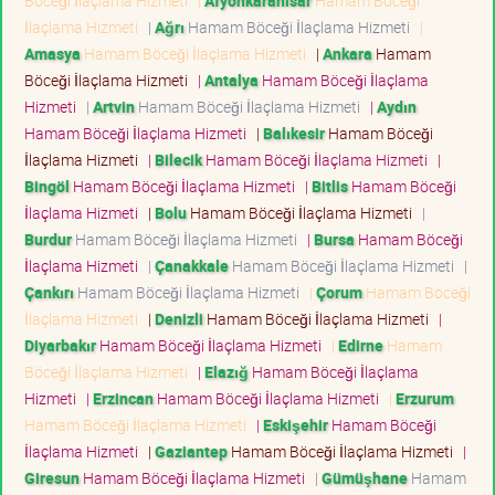
Böceği İlaçlama Hizmeti
|
Afyonkarahisar
Hamam Böceği
İlaçlama Hizmeti
|
Ağrı
Hamam Böceği İlaçlama Hizmeti
|
Amasya
Hamam Böceği İlaçlama Hizmeti
|
Ankara
Hamam
Böceği İlaçlama Hizmeti
|
Antalya
Hamam Böceği İlaçlama
Hizmeti
|
Artvin
Hamam Böceği İlaçlama Hizmeti
|
Aydın
Hamam Böceği İlaçlama Hizmeti
|
Balıkesir
Hamam Böceği
İlaçlama Hizmeti
|
Bilecik
Hamam Böceği İlaçlama Hizmeti
|
Bingöl
Hamam Böceği İlaçlama Hizmeti
|
Bitlis
Hamam Böceği
İlaçlama Hizmeti
|
Bolu
Hamam Böceği İlaçlama Hizmeti
|
Burdur
Hamam Böceği İlaçlama Hizmeti
|
Bursa
Hamam Böceği
İlaçlama Hizmeti
|
Çanakkale
Hamam Böceği İlaçlama Hizmeti
|
Çankırı
Hamam Böceği İlaçlama Hizmeti
|
Çorum
Hamam Böceği
İlaçlama Hizmeti
|
Denizli
Hamam Böceği İlaçlama Hizmeti
|
Diyarbakır
Hamam Böceği İlaçlama Hizmeti
|
Edirne
Hamam
Böceği İlaçlama Hizmeti
|
Elazığ
Hamam Böceği İlaçlama
Hizmeti
|
Erzincan
Hamam Böceği İlaçlama Hizmeti
|
Erzurum
Hamam Böceği İlaçlama Hizmeti
|
Eskişehir
Hamam Böceği
İlaçlama Hizmeti
|
Gaziantep
Hamam Böceği İlaçlama Hizmeti
|
Giresun
Hamam Böceği İlaçlama Hizmeti
|
Gümüşhane
Hamam