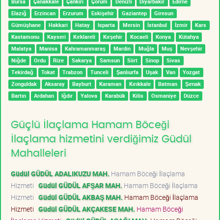
Bursa
Çanakkale
Çankırı
Çorum
Denizli
Diyarbakır
Edirne
Elazığ
Erzincan
Erzurum
Eskişehir
Gaziantep
Giresun
Gümüşhane
Hakkari
Hatay
Isparta
Mersin
İstanbul
İzmir
Kars
Kastamonu
Kayseri
Kırklareli
Kırşehir
Kocaeli
Konya
Kütahya
Malatya
Manisa
Kahramanmaraş
Mardin
Muğla
Muş
Nevşehir
Niğde
Ordu
Rize
Sakarya
Samsun
Siirt
Sinop
Sivas
Tekirdağ
Tokat
Trabzon
Tunceli
Şanlıurfa
Uşak
Van
Yozgat
Zonguldak
Aksaray
Bayburt
Karaman
Kırıkkale
Batman
Şırnak
Bartın
Ardahan
Iğdır
Yalova
Karabük
Kilis
Osmaniye
Düzce
Güçlü İlaçlama Hamam Böceği
İlaçlama hizmetini verdiğimiz Güdül
Mahalleleri
Güdül GÜDÜL ADALIKUZU MAH.
Hamam Böceği İlaçlama
Hizmeti
Güdül GÜDÜL AFŞAR MAH.
Hamam Böceği İlaçlama
Hizmeti
Güdül GÜDÜL AKBAŞ MAH.
Hamam Böceği İlaçlama
Hizmeti
Güdül GÜDÜL AKÇAKESE MAH.
Hamam Böceği