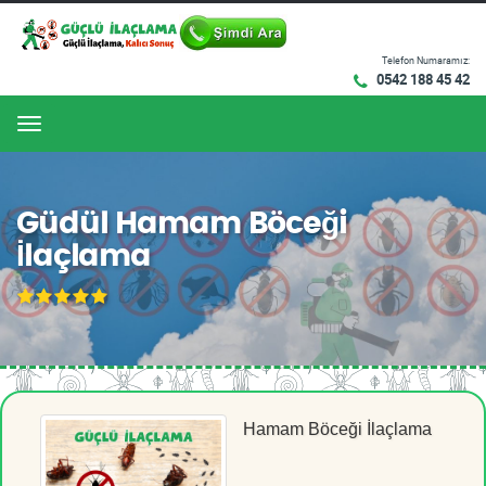
Telefon Numaramız:
0542 188 45 42
Menu
Güdül Hamam Böceği
İlaçlama
Hamam Böceği İlaçlama