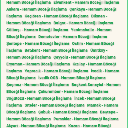
Hamam Böceği İlaçlama
Elvankent - Hamam Böceği İlaçlama
Ankara - Hamam Böceği İlaçlama
Çankaya - Hamam Böceği
İlaçlama
Keçiören - Hamam Böceği İlaçlama
Dikmen -
Hamam Böceği İlaçlama
Balgat - Hamam Böceği İlaçlama
Gölbaşı - Hamam Böceği İlaçlama
Yenimahalle - Hamam
Böceği İlaçlama
Demetevler - Hamam Böceği İlaçlama
Şentepe - Hamam Böceği İlaçlama
Ostim - Hamam Böceği
İlaçlama
Batıkent - Hamam Böceği İlaçlama
Ümitköy -
Hamam Böceği İlaçlama
Çayyolu - Hamam Böceği İlaçlama
Eryaman - Hamam Böceği İlaçlama
Kızılay - Hamam Böceği
İlaçlama
Yapracık - Hamam Böceği İlaçlama
İvedik - Hamam
Böceği İlaçlama
İvedik OSB - Hamam Böceği İlaçlama
Şaşmaz - Hamam Böceği İlaçlama
Başkent Sanayisi - Hamam
Böceği İlaçlama
Çukurambar - Hamam Böceği İlaçlama
Söğütözü - Hamam Böceği İlaçlama
İncek - Hamam Böceği
İlaçlama
Siteler - Hamam Böceği İlaçlama
Mamak - Hamam
Böceği İlaçlama
Çubuk - Hamam Böceği İlaçlama
Beştepe -
Hamam Böceği İlaçlama
Pursaklar - Hamam Böceği İlaçlama
Akyurt - Hamam Böceği İlaçlama
Kazan - Hamam Böceği