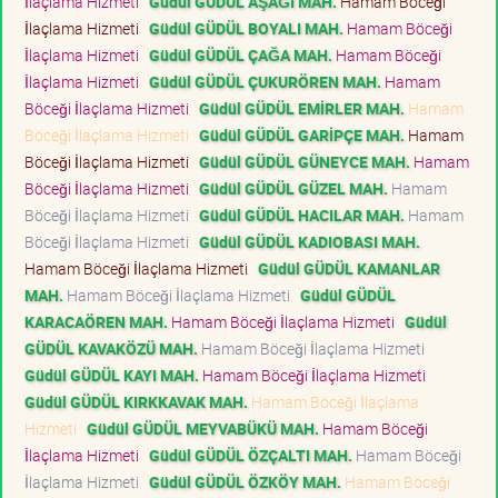
İlaçlama Hizmeti
Güdül GÜDÜL AŞAĞI MAH.
Hamam Böceği
İlaçlama Hizmeti
Güdül GÜDÜL BOYALI MAH.
Hamam Böceği
İlaçlama Hizmeti
Güdül GÜDÜL ÇAĞA MAH.
Hamam Böceği
İlaçlama Hizmeti
Güdül GÜDÜL ÇUKURÖREN MAH.
Hamam
Böceği İlaçlama Hizmeti
Güdül GÜDÜL EMİRLER MAH.
Hamam
Böceği İlaçlama Hizmeti
Güdül GÜDÜL GARİPÇE MAH.
Hamam
Böceği İlaçlama Hizmeti
Güdül GÜDÜL GÜNEYCE MAH.
Hamam
Böceği İlaçlama Hizmeti
Güdül GÜDÜL GÜZEL MAH.
Hamam
Böceği İlaçlama Hizmeti
Güdül GÜDÜL HACILAR MAH.
Hamam
Böceği İlaçlama Hizmeti
Güdül GÜDÜL KADIOBASI MAH.
Hamam Böceği İlaçlama Hizmeti
Güdül GÜDÜL KAMANLAR
MAH.
Hamam Böceği İlaçlama Hizmeti
Güdül GÜDÜL
KARACAÖREN MAH.
Hamam Böceği İlaçlama Hizmeti
Güdül
GÜDÜL KAVAKÖZÜ MAH.
Hamam Böceği İlaçlama Hizmeti
Güdül GÜDÜL KAYI MAH.
Hamam Böceği İlaçlama Hizmeti
Güdül GÜDÜL KIRKKAVAK MAH.
Hamam Böceği İlaçlama
Hizmeti
Güdül GÜDÜL MEYVABÜKÜ MAH.
Hamam Böceği
İlaçlama Hizmeti
Güdül GÜDÜL ÖZÇALTI MAH.
Hamam Böceği
İlaçlama Hizmeti
Güdül GÜDÜL ÖZKÖY MAH.
Hamam Böceği