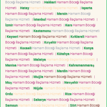
Böceği İlaçlama Hizmeti
|
Hakkari
Hamam Böceği İlaçlama
Hizmeti
|
Hatay
Hamam Böceği İlaçlama Hizmeti
|
Isparta
Hamam Böceği İlaçlama Hizmeti
|
Mersin
Hamam Böceği
İlaçlama Hizmeti
|
İstanbul
Hamam Böceği İlaçlama Hizmeti
|
İzmir
Hamam Böceği İlaçlama Hizmeti
|
Kars
Hamam Böceği
İlaçlama Hizmeti
|
Kastamonu
Hamam Böceği İlaçlama Hizmeti
|
Kayseri
Hamam Böceği İlaçlama Hizmeti
|
Kırklareli
Hamam
Böceği İlaçlama Hizmeti
|
Kırşehir
Hamam Böceği İlaçlama
Hizmeti
|
Kocaeli
Hamam Böceği İlaçlama Hizmeti
|
Konya
Hamam Böceği İlaçlama Hizmeti
|
Kütahya
Hamam Böceği
İlaçlama Hizmeti
|
Malatya
Hamam Böceği İlaçlama Hizmeti
|
Manisa
Hamam Böceği İlaçlama Hizmeti
|
Kahramanmaraş
Hamam Böceği İlaçlama Hizmeti
|
Mardin
Hamam Böceği
İlaçlama Hizmeti
|
Muğla
Hamam Böceği İlaçlama Hizmeti
|
Muş
Hamam Böceği İlaçlama Hizmeti
|
Nevşehir
Hamam Böceği
İlaçlama Hizmeti
|
Niğde
Hamam Böceği İlaçlama Hizmeti
|
Ordu
Hamam Böceği İlaçlama Hizmeti
|
Rize
Hamam Böceği
İlaçlama Hizmeti
|
Sakarya
Hamam Böceği İlaçlama Hizmeti
|
Samsun
Hamam Böceği İlaçlama Hizmeti
|
Siirt
Hamam Böceği