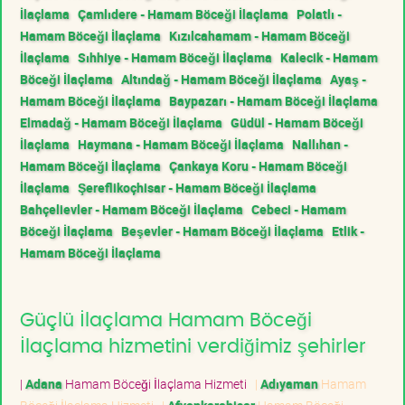
İlaçlama
Çamlıdere - Hamam Böceği İlaçlama
Polatlı -
Hamam Böceği İlaçlama
Kızılcahamam - Hamam Böceği
İlaçlama
Sıhhiye - Hamam Böceği İlaçlama
Kalecik - Hamam
Böceği İlaçlama
Altındağ - Hamam Böceği İlaçlama
Ayaş -
Hamam Böceği İlaçlama
Baypazarı - Hamam Böceği İlaçlama
Elmadağ - Hamam Böceği İlaçlama
Güdül - Hamam Böceği
İlaçlama
Haymana - Hamam Böceği İlaçlama
Nallıhan -
Hamam Böceği İlaçlama
Çankaya Koru - Hamam Böceği
İlaçlama
Şereflikoçhisar - Hamam Böceği İlaçlama
Bahçelievler - Hamam Böceği İlaçlama
Cebeci - Hamam
Böceği İlaçlama
Beşevler - Hamam Böceği İlaçlama
Etlik -
Hamam Böceği İlaçlama
Güçlü İlaçlama Hamam Böceği
İlaçlama hizmetini verdiğimiz şehirler
|
Adana
Hamam Böceği İlaçlama Hizmeti
|
Adıyaman
Hamam