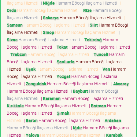
İlaçlama Hizmeti
|
Niğde
Hamam Böceği İlaçlama Hizmeti
|
Ordu
Hamam Böceği İlaçlama Hizmeti
|
Rize
Hamam Böceği
İlaçlama Hizmeti
|
Sakarya
Hamam Böceği İlaçlama Hizmeti
|
Samsun
Hamam Böceği İlaçlama Hizmeti
|
Siirt
Hamam Böceği
İlaçlama Hizmeti
|
Sinop
Hamam Böceği İlaçlama Hizmeti
|
Sivas
Hamam Böceği İlaçlama Hizmeti
|
Tekirdağ
Hamam
Böceği İlaçlama Hizmeti
|
Tokat
Hamam Böceği İlaçlama Hizmeti
|
Trabzon
Hamam Böceği İlaçlama Hizmeti
|
Tunceli
Hamam
Böceği İlaçlama Hizmeti
|
Şanlıurfa
Hamam Böceği İlaçlama
Hizmeti
|
Uşak
Hamam Böceği İlaçlama Hizmeti
|
Van
Hamam
Böceği İlaçlama Hizmeti
|
Yozgat
Hamam Böceği İlaçlama
Hizmeti
|
Zonguldak
Hamam Böceği İlaçlama Hizmeti
|
Aksaray
Hamam Böceği İlaçlama Hizmeti
|
Bayburt
Hamam Böceği
İlaçlama Hizmeti
|
Karaman
Hamam Böceği İlaçlama Hizmeti
|
Kırıkkale
Hamam Böceği İlaçlama Hizmeti
|
Batman
Hamam
Böceği İlaçlama Hizmeti
|
Şırnak
Hamam Böceği İlaçlama
Hizmeti
|
Bartın
Hamam Böceği İlaçlama Hizmeti
|
Ardahan
Hamam Böceği İlaçlama Hizmeti
|
Iğdır
Hamam Böceği İlaçlama
Hizmeti
|
Yalova
Hamam Böceği İlaçlama Hizmeti
|
Karabük