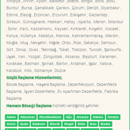
Antalya , Artvin , Aydın , Balıkesir , Bilecik , Bingöl , Bitlis , Bolu ,
Burdur , Bursa , Çanakkale , Çankırı , Çorum , Denizli , Diyarbakır ,
Edirne , Elazığ , Erzincan , Erzurum , Eskişehir , Gaziantep ,
Giresun , Gümüşhane , Hakkari , Hatay , Isparta , Mersin , İstanbul
, İzmir , Kars , Kastamonu , Kayseri , Kırklareli , Kırşehir , Kocaeli ,
Konya , Kütahya , Malatya , Manisa , Kahramanmaraş , Mardin ,
Muğla , Muş , Nevşehir , Niğde , Ordu , Rize , Sakarya , Samsun ,
Siirt , Sinop , Sivas , Tekirdağ , Tokat , Trabzon , Tunceli , Şanlıurfa ,
Uşak , Van , Yozgat , Zonguldak , Aksaray , Bayburt , Karaman ,
Kırıkkale , Batman , Şırnak , Bartın , Ardahan , Iğdır , Yalova ,
Karabük , Kilis , Osmaniye , Düzce
Güçlü İlaçlama Hizmetlerimiz;
Böcek İlaçlama , Haşere İlaçlama , Dezenfeksiyon , Dezenfekte
İlaçlama , İşyeri Dezenfekte , Ev Apartman Dezenfekte , Fabrika
İlaçlama
Hamam Böceği İlaçlama
hizmeti verdiğimiz şehirler;
Adana
Adıyaman
Afyonkarahisar
Ağrı
Amasya
Ankara
Antalya
Artvin
Aydın
Balıkesir
Bilecik
Bingöl
Bitlis
Bolu
Burdur