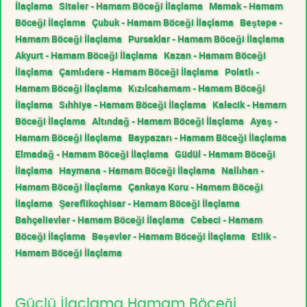
İlaçlama
Siteler - Hamam Böceği İlaçlama
Mamak - Hamam
Böceği İlaçlama
Çubuk - Hamam Böceği İlaçlama
Beştepe -
Hamam Böceği İlaçlama
Pursaklar - Hamam Böceği İlaçlama
Akyurt - Hamam Böceği İlaçlama
Kazan - Hamam Böceği
İlaçlama
Çamlıdere - Hamam Böceği İlaçlama
Polatlı -
Hamam Böceği İlaçlama
Kızılcahamam - Hamam Böceği
İlaçlama
Sıhhiye - Hamam Böceği İlaçlama
Kalecik - Hamam
Böceği İlaçlama
Altındağ - Hamam Böceği İlaçlama
Ayaş -
Hamam Böceği İlaçlama
Baypazarı - Hamam Böceği İlaçlama
Elmadağ - Hamam Böceği İlaçlama
Güdül - Hamam Böceği
İlaçlama
Haymana - Hamam Böceği İlaçlama
Nallıhan -
Hamam Böceği İlaçlama
Çankaya Koru - Hamam Böceği
İlaçlama
Şereflikoçhisar - Hamam Böceği İlaçlama
Bahçelievler - Hamam Böceği İlaçlama
Cebeci - Hamam
Böceği İlaçlama
Beşevler - Hamam Böceği İlaçlama
Etlik -
Hamam Böceği İlaçlama
Güçlü İlaçlama Hamam Böceği