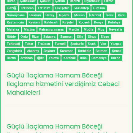
Bursa
Çanakkale
Çankırı
Çorum
Denizli
Diyarbakır
Edirne
Elazığ
Erzincan
Erzurum
Eskişehir
Gaziantep
Giresun
Gümüşhane
Hakkari
Hatay
Isparta
Mersin
İstanbul
İzmir
Kars
Kastamonu
Kayseri
Kırklareli
Kırşehir
Kocaeli
Konya
Kütahya
Malatya
Manisa
Kahramanmaraş
Mardin
Muğla
Muş
Nevşehir
Niğde
Ordu
Rize
Sakarya
Samsun
Siirt
Sinop
Sivas
Tekirdağ
Tokat
Trabzon
Tunceli
Şanlıurfa
Uşak
Van
Yozgat
Zonguldak
Aksaray
Bayburt
Karaman
Kırıkkale
Batman
Şırnak
Bartın
Ardahan
Iğdır
Yalova
Karabük
Kilis
Osmaniye
Düzce
Güçlü İlaçlama Hamam Böceği
İlaçlama hizmetini verdiğimiz Cebeci
Mahalleleri
Güçlü İlaçlama Hamam Böceği