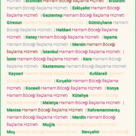
Hizmeti
|
Erzincan
Hamam Böceği İlaçlama Hizmeti
|
Erzurum
Hamam Böceği İlaçlama Hizmeti
|
Eskişehir
Hamam Böceği
İlaçlama Hizmeti
|
Gaziantep
Hamam Böceği İlaçlama Hizmeti
|
Giresun
Hamam Böceği İlaçlama Hizmeti
|
Gümüşhane
Hamam
Böceği İlaçlama Hizmeti
|
Hakkari
Hamam Böceği İlaçlama
Hizmeti
|
Hatay
Hamam Böceği İlaçlama Hizmeti
|
Isparta
Hamam Böceği İlaçlama Hizmeti
|
Mersin
Hamam Böceği
İlaçlama Hizmeti
|
İstanbul
Hamam Böceği İlaçlama Hizmeti
|
İzmir
Hamam Böceği İlaçlama Hizmeti
|
Kars
Hamam Böceği
İlaçlama Hizmeti
|
Kastamonu
Hamam Böceği İlaçlama Hizmeti
|
Kayseri
Hamam Böceği İlaçlama Hizmeti
|
Kırklareli
Hamam
Böceği İlaçlama Hizmeti
|
Kırşehir
Hamam Böceği İlaçlama
Hizmeti
|
Kocaeli
Hamam Böceği İlaçlama Hizmeti
|
Konya
Hamam Böceği İlaçlama Hizmeti
|
Kütahya
Hamam Böceği
İlaçlama Hizmeti
|
Malatya
Hamam Böceği İlaçlama Hizmeti
|
Manisa
Hamam Böceği İlaçlama Hizmeti
|
Kahramanmaraş
Hamam Böceği İlaçlama Hizmeti
|
Mardin
Hamam Böceği
İlaçlama Hizmeti
|
Muğla
Hamam Böceği İlaçlama Hizmeti
|
Muş
Hamam Böceği İlaçlama Hizmeti
|
Nevşehir
Hamam Böceği