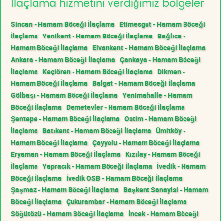
İlaçlama hizmetini verdiğimiz bölgeler
Sincan - Hamam Böceği İlaçlama
Etimesgut - Hamam Böceği
İlaçlama
Yenikent - Hamam Böceği İlaçlama
Bağlıca -
Hamam Böceği İlaçlama
Elvankent - Hamam Böceği İlaçlama
Ankara - Hamam Böceği İlaçlama
Çankaya - Hamam Böceği
İlaçlama
Keçiören - Hamam Böceği İlaçlama
Dikmen -
Hamam Böceği İlaçlama
Balgat - Hamam Böceği İlaçlama
Gölbaşı - Hamam Böceği İlaçlama
Yenimahalle - Hamam
Böceği İlaçlama
Demetevler - Hamam Böceği İlaçlama
Şentepe - Hamam Böceği İlaçlama
Ostim - Hamam Böceği
İlaçlama
Batıkent - Hamam Böceği İlaçlama
Ümitköy -
Hamam Böceği İlaçlama
Çayyolu - Hamam Böceği İlaçlama
Eryaman - Hamam Böceği İlaçlama
Kızılay - Hamam Böceği
İlaçlama
Yapracık - Hamam Böceği İlaçlama
İvedik - Hamam
Böceği İlaçlama
İvedik OSB - Hamam Böceği İlaçlama
Şaşmaz - Hamam Böceği İlaçlama
Başkent Sanayisi - Hamam
Böceği İlaçlama
Çukurambar - Hamam Böceği İlaçlama
Söğütözü - Hamam Böceği İlaçlama
İncek - Hamam Böceği