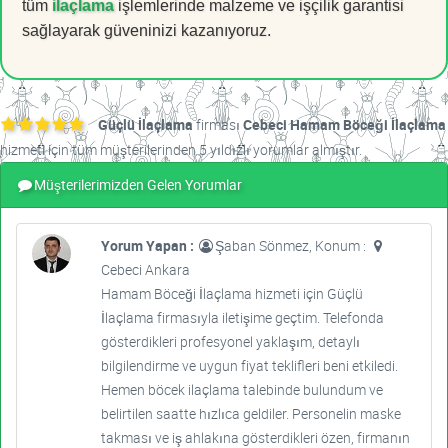
tüm
ilaçlama
işlemlerinde malzeme ve işçilik garantisi
sağlayarak güveninizi kazanıyoruz.
Güçlü İlaçlama
firması
Cebeci Hamam Böceği İlaçlama
hizmeti için tüm müşterilerinden 5 yıldızlı yorumlar almıştır.
Müşterilerimizden Gelen Yorumlar
Yorum Yapan :
Şaban Sönmez, Konum :
Cebeci Ankara
Hamam Böceği İlaçlama hizmeti için Güçlü
İlaçlama firmasıyla iletişime geçtim. Telefonda
gösterdikleri profesyonel yaklaşım, detaylı
bilgilendirme ve uygun fiyat teklifleri beni etkiledi.
Hemen böcek ilaçlama talebinde bulundum ve
belirtilen saatte hızlıca geldiler. Personelin maske
takması ve iş ahlakına gösterdikleri özen, firmanın