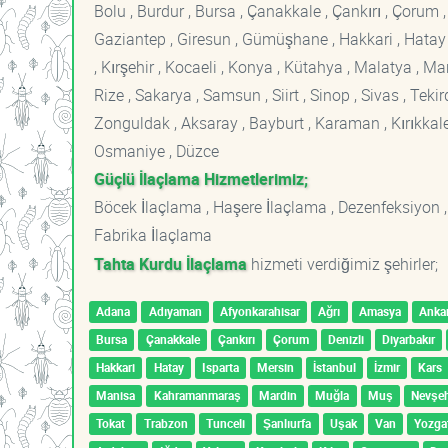
Bolu , Burdur , Bursa , Çanakkale , Çankırı , Çorum , D
Gaziantep , Giresun , Gümüşhane , Hakkari , Hatay , I
, Kırşehir , Kocaeli , Konya , Kütahya , Malatya , 
Rize , Sakarya , Samsun , Siirt , Sinop , Sivas , Teki
Zonguldak , Aksaray , Bayburt , Karaman , Kırıkkale ,
Osmaniye , Düzce
Güçlü İlaçlama Hizmetlerimiz;
Böcek İlaçlama , Haşere İlaçlama , Dezenfeksiyon ,
Fabrika İlaçlama
Tahta Kurdu İlaçlama
hizmeti verdiğimiz şehirler;
Adana
Adıyaman
Afyonkarahisar
Ağrı
Amasya
Anka
Bursa
Çanakkale
Çankırı
Çorum
Denizli
Diyarbakır
Hakkari
Hatay
Isparta
Mersin
İstanbul
İzmir
Kars
Manisa
Kahramanmaraş
Mardin
Muğla
Muş
Nevşeh
Tokat
Trabzon
Tunceli
Şanlıurfa
Uşak
Van
Yozga