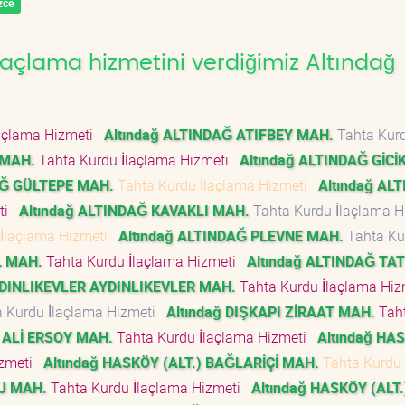
zce
açlama hizmetini verdiğimiz Altındağ
açlama Hizmeti
Altındağ ALTINDAĞ ATIFBEY MAH.
Tahta Kur
 MAH.
Tahta Kurdu İlaçlama Hizmeti
Altındağ ALTINDAĞ GİCİ
AĞ GÜLTEPE MAH.
Tahta Kurdu İlaçlama Hizmeti
Altındağ AL
eti
Altındağ ALTINDAĞ KAVAKLI MAH.
Tahta Kurdu İlaçlama 
 İlaçlama Hizmeti
Altındağ ALTINDAĞ PLEVNE MAH.
Tahta Ku
L MAH.
Tahta Kurdu İlaçlama Hizmeti
Altındağ ALTINDAĞ TA
YDINLIKEVLER AYDINLIKEVLER MAH.
Tahta Kurdu İlaçlama Hi
 Kurdu İlaçlama Hizmeti
Altındağ DIŞKAPI ZİRAAT MAH.
Tah
) ALİ ERSOY MAH.
Tahta Kurdu İlaçlama Hizmeti
Altındağ HA
izmeti
Altındağ HASKÖY (ALT.) BAĞLARİÇİ MAH.
Tahta Kurdu
AJ MAH.
Tahta Kurdu İlaçlama Hizmeti
Altındağ HASKÖY (ALT.