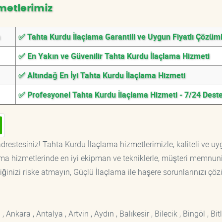
metlerimiz
a
✅ Tahta Kurdu İlaçlama Garantili ve Uygun Fiyatlı Çözüm
✅ En Yakın ve Güvenilir Tahta Kurdu İlaçlama Hizmeti
✅ Altındağ En İyi Tahta Kurdu İlaçlama Hizmeti
✅ Profesyonel Tahta Kurdu İlaçlama Hizmeti - 7/24 Dest
drestesiniz! Tahta Kurdu İlaçlama hizmetlerimizle, kaliteli ve u
ama hizmetlerinde en iyi ekipman ve tekniklerle, müşteri memnuni
iğinizi riske atmayın, Güçlü İlaçlama ile haşere sorunlarınızı çöz
kara , Antalya , Artvin , Aydın , Balıkesir , Bilecik , Bingöl , Bitli