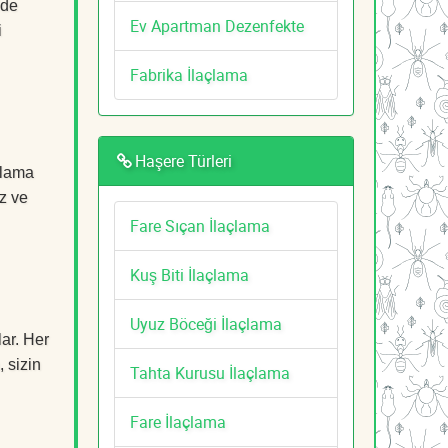
lde
Ev Apartman Dezenfekte
i
Fabrika İlaçlama
Haşere Türleri
çlama
z ve
Fare Sıçan İlaçlama
Kuş Biti İlaçlama
Uyuz Böceği İlaçlama
lar. Her
, sizin
Tahta Kurusu İlaçlama
Fare İlaçlama