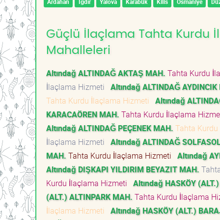
Ardahan
Iğdır
Yalova
Karabük
Kilis
Osmaniye
Dü
Güçlü İlaçlama Tahta Kurdu İl
Mahalleleri
Altındağ ALTINDAĞ AKTAŞ MAH.
Tahta Kurdu İl
İlaçlama Hizmeti
Altındağ ALTINDAĞ AYDINCIK
Tahta Kurdu İlaçlama Hizmeti
Altındağ ALTIND
KARACAÖREN MAH.
Tahta Kurdu İlaçlama Hizm
Altındağ ALTINDAĞ PEÇENEK MAH.
Tahta Kurdu
İlaçlama Hizmeti
Altındağ ALTINDAĞ SOLFASO
MAH.
Tahta Kurdu İlaçlama Hizmeti
Altındağ A
Altındağ DIŞKAPI YILDIRIM BEYAZIT MAH.
Tahta
Kurdu İlaçlama Hizmeti
Altındağ HASKÖY (ALT.
(ALT.) ALTINPARK MAH.
Tahta Kurdu İlaçlama H
İlaçlama Hizmeti
Altındağ HASKÖY (ALT.) BAR