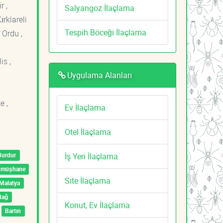
r ,
Salyangoz İlaçlama
ırklareli
Tespih Böceği İlaçlama
 Ordu ,
is ,
Uygulama Alanları
e ,
Ev İlaçlama
Otel İlaçlama
İş Yeri İlaçlama
Burdur
ümüşhane
Site İlaçlama
Malatya
dağ
Konut, Ev İlaçlama
Bartın