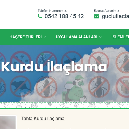
Telefon Numaramız:
Eposta Adresimiz :
0542 188 45 42
gucluilac
HAŞERE TÜRLERİ
UYGULAMA ALANLARI
İŞLEMLE
 Kurdu İlaçlama
Tahta Kurdu İlaçlama