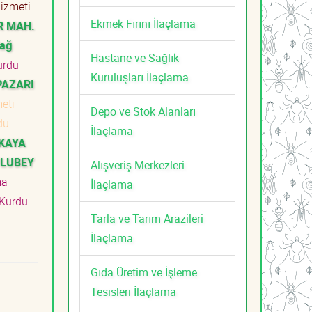
Hizmeti
Ekmek Fırını İlaçlama
R MAH.
dağ
Hastane ve Sağlık
urdu
Kuruluşları İlaçlama
PAZARI
meti
Depo ve Stok Alanları
du
İlaçlama
KKAYA
ULUBEY
Alışveriş Merkezleri
ma
İlaçlama
Kurdu
Tarla ve Tarım Arazileri
İlaçlama
Gıda Üretim ve İşleme
Tesisleri İlaçlama