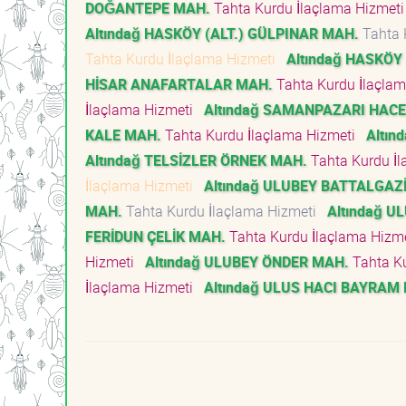
DOĞANTEPE MAH.
Tahta Kurdu İlaçlama Hizmet
Altındağ HASKÖY (ALT.) GÜLPINAR MAH.
Tahta 
Tahta Kurdu İlaçlama Hizmeti
Altındağ HASKÖY 
HİSAR ANAFARTALAR MAH.
Tahta Kurdu İlaçla
İlaçlama Hizmeti
Altındağ SAMANPAZARI HAC
KALE MAH.
Tahta Kurdu İlaçlama Hizmeti
Altı
Altındağ TELSİZLER ÖRNEK MAH.
Tahta Kurdu İ
İlaçlama Hizmeti
Altındağ ULUBEY BATTALGAZ
MAH.
Tahta Kurdu İlaçlama Hizmeti
Altındağ U
FERİDUN ÇELİK MAH.
Tahta Kurdu İlaçlama Hizm
Hizmeti
Altındağ ULUBEY ÖNDER MAH.
Tahta K
İlaçlama Hizmeti
Altındağ ULUS HACI BAYRAM