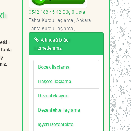
0542 188 45 42 Güçlü Usta
lı
Tahta Kurdu İlaçlama , Ankara
Tahta Kurdu İlaçlama ,
Altındağ Diğer
tkili
Hizmetlerimiz
 Tahta
iş
miz,
Böcek İlaçlama
Haşere İlaçlama
Dezenfeksiyon
Dezenfekte İlaçlama
İşyeri Dezenfekte