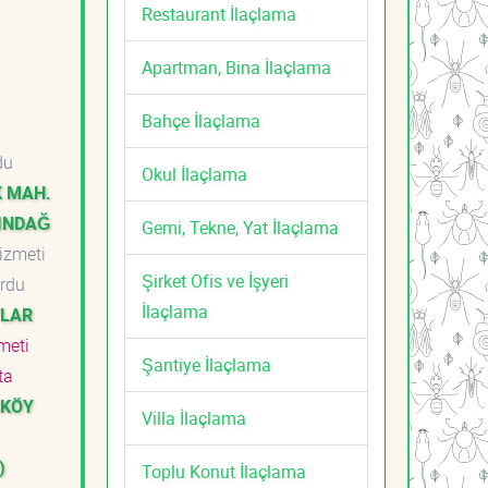
Restaurant İlaçlama
Apartman, Bina İlaçlama
Bahçe İlaçlama
du
Okul İlaçlama
K MAH.
TINDAĞ
Gemi, Tekne, Yat İlaçlama
Hizmeti
Şirket Ofis ve İşyeri
rdu
İlaçlama
TLAR
zmeti
Şantiye İlaçlama
ta
SKÖY
Villa İlaçlama
)
Toplu Konut İlaçlama