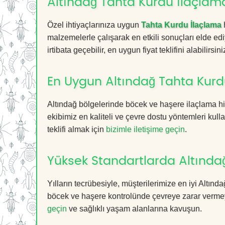
Altındağ Tahta Kurdu İlaçlama
Özel ihtiyaçlarınıza uygun
Tahta Kurdu İlaçlama
malzemelerle çalışarak en etkili sonuçları elde edi
irtibata geçebilir, en uygun fiyat teklifini alabilirsini
En Uygun Altındağ Tahta Kurd
Altındağ bölgelerinde böcek ve haşere ilaçlama h
ekibimiz en kaliteli ve çevre dostu yöntemleri kull
teklifi almak için
bizimle iletişime geçin
.
Yüksek Standartlarda Altında
Yılların tecrübesiyle, müşterilerimize en iyi Altı
böcek ve haşere kontrolünde çevreye zarar vermeye
geçin
ve sağlıklı yaşam alanlarına kavuşun.