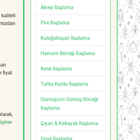
Akrep İlaçlama
kaliteli
Pire İlaçlama
mızdan
Kulağakaçan İlaçlama
Hamam Böceği İlaçlama
man
Kene İlaçlama
 fiyat
Tahta Kurdu İlaçlama
Gümüşcün Gümüş Böceği
İlaçlama
olarak,
tişime
Çıyan & Kırkayak İlaçlama
Güve İlaçlama