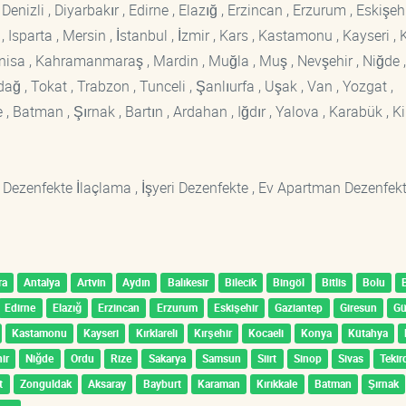
enizli , Diyarbakır , Edirne , Elazığ , Erzincan , Erzurum , Eskişehi
sparta , Mersin , İstanbul , İzmir , Kars , Kastamonu , Kayseri , K
Manisa , Kahramanmaraş , Mardin , Muğla , Muş , Nevşehir , Niğde ,
rdağ , Tokat , Trabzon , Tunceli , Şanlıurfa , Uşak , Van , Yozgat ,
 Batman , Şırnak , Bartın , Ardahan , Iğdır , Yalova , Karabük , Kil
 Dezenfekte İlaçlama , İşyeri Dezenfekte , Ev Apartman Dezenfekt
ra
Antalya
Artvin
Aydın
Balıkesir
Bilecik
Bingöl
Bitlis
Bolu
Edirne
Elazığ
Erzincan
Erzurum
Eskişehir
Gaziantep
Giresun
G
Kastamonu
Kayseri
Kırklareli
Kırşehir
Kocaeli
Konya
Kütahya
ir
Niğde
Ordu
Rize
Sakarya
Samsun
Siirt
Sinop
Sivas
Tekir
t
Zonguldak
Aksaray
Bayburt
Karaman
Kırıkkale
Batman
Şırnak