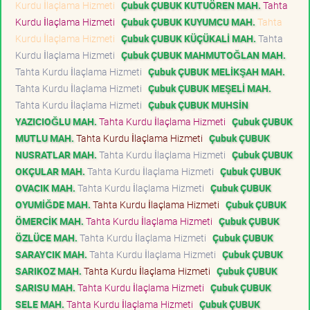
Kurdu İlaçlama Hizmeti
Çubuk ÇUBUK KUTUÖREN MAH.
Tahta
Kurdu İlaçlama Hizmeti
Çubuk ÇUBUK KUYUMCU MAH.
Tahta
Kurdu İlaçlama Hizmeti
Çubuk ÇUBUK KÜÇÜKALİ MAH.
Tahta
Kurdu İlaçlama Hizmeti
Çubuk ÇUBUK MAHMUTOĞLAN MAH.
Tahta Kurdu İlaçlama Hizmeti
Çubuk ÇUBUK MELİKŞAH MAH.
Tahta Kurdu İlaçlama Hizmeti
Çubuk ÇUBUK MEŞELİ MAH.
Tahta Kurdu İlaçlama Hizmeti
Çubuk ÇUBUK MUHSİN
YAZICIOĞLU MAH.
Tahta Kurdu İlaçlama Hizmeti
Çubuk ÇUBUK
MUTLU MAH.
Tahta Kurdu İlaçlama Hizmeti
Çubuk ÇUBUK
NUSRATLAR MAH.
Tahta Kurdu İlaçlama Hizmeti
Çubuk ÇUBUK
OKÇULAR MAH.
Tahta Kurdu İlaçlama Hizmeti
Çubuk ÇUBUK
OVACIK MAH.
Tahta Kurdu İlaçlama Hizmeti
Çubuk ÇUBUK
OYUMİĞDE MAH.
Tahta Kurdu İlaçlama Hizmeti
Çubuk ÇUBUK
ÖMERCİK MAH.
Tahta Kurdu İlaçlama Hizmeti
Çubuk ÇUBUK
ÖZLÜCE MAH.
Tahta Kurdu İlaçlama Hizmeti
Çubuk ÇUBUK
SARAYCIK MAH.
Tahta Kurdu İlaçlama Hizmeti
Çubuk ÇUBUK
SARIKOZ MAH.
Tahta Kurdu İlaçlama Hizmeti
Çubuk ÇUBUK
SARISU MAH.
Tahta Kurdu İlaçlama Hizmeti
Çubuk ÇUBUK
SELE MAH.
Tahta Kurdu İlaçlama Hizmeti
Çubuk ÇUBUK