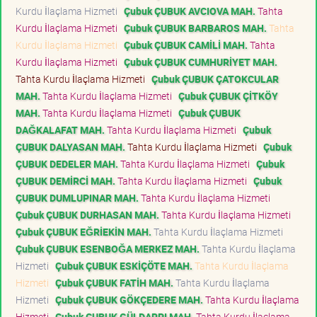
Kurdu İlaçlama Hizmeti
Çubuk ÇUBUK AVCIOVA MAH.
Tahta
Kurdu İlaçlama Hizmeti
Çubuk ÇUBUK BARBAROS MAH.
Tahta
Kurdu İlaçlama Hizmeti
Çubuk ÇUBUK CAMİLİ MAH.
Tahta
Kurdu İlaçlama Hizmeti
Çubuk ÇUBUK CUMHURİYET MAH.
Tahta Kurdu İlaçlama Hizmeti
Çubuk ÇUBUK ÇATOKCULAR
MAH.
Tahta Kurdu İlaçlama Hizmeti
Çubuk ÇUBUK ÇİTKÖY
MAH.
Tahta Kurdu İlaçlama Hizmeti
Çubuk ÇUBUK
DAĞKALAFAT MAH.
Tahta Kurdu İlaçlama Hizmeti
Çubuk
ÇUBUK DALYASAN MAH.
Tahta Kurdu İlaçlama Hizmeti
Çubuk
ÇUBUK DEDELER MAH.
Tahta Kurdu İlaçlama Hizmeti
Çubuk
ÇUBUK DEMİRCİ MAH.
Tahta Kurdu İlaçlama Hizmeti
Çubuk
ÇUBUK DUMLUPINAR MAH.
Tahta Kurdu İlaçlama Hizmeti
Çubuk ÇUBUK DURHASAN MAH.
Tahta Kurdu İlaçlama Hizmeti
Çubuk ÇUBUK EĞRİEKİN MAH.
Tahta Kurdu İlaçlama Hizmeti
Çubuk ÇUBUK ESENBOĞA MERKEZ MAH.
Tahta Kurdu İlaçlama
Hizmeti
Çubuk ÇUBUK ESKİÇÖTE MAH.
Tahta Kurdu İlaçlama
Hizmeti
Çubuk ÇUBUK FATİH MAH.
Tahta Kurdu İlaçlama
Hizmeti
Çubuk ÇUBUK GÖKÇEDERE MAH.
Tahta Kurdu İlaçlama
Hizmeti
Çubuk ÇUBUK GÜLDARPI MAH.
Tahta Kurdu İlaçlama