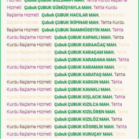
Hizmeti
Çubuk ÇUBUK GÜMÜŞYAYLA MAH.
Tahta Kurdu
İlaçlama Hizmeti
Çubuk ÇUBUK HACILAR MAH.
Tahta Kurdu
İlaçlama Hizmeti
Çubuk ÇUBUK İKİPINAR MAH.
Tahta Kurdu
İlaçlama Hizmeti
Çubuk ÇUBUK İMAMHÜSEYİN MAH.
Tahta
Kurdu İlaçlama Hizmeti
Çubuk ÇUBUK KAPAKLI MAH.
Tahta
Kurdu İlaçlama Hizmeti
Çubuk ÇUBUK KARAAĞAÇ MAH.
Tahta
Kurdu İlaçlama Hizmeti
Çubuk ÇUBUK KARAÇAM MAH.
Tahta
Kurdu İlaçlama Hizmeti
Çubuk ÇUBUK KARADANA MAH.
Tahta
Kurdu İlaçlama Hizmeti
Çubuk ÇUBUK KARAMAN MAH.
Tahta
Kurdu İlaçlama Hizmeti
Çubuk ÇUBUK KARATAŞ MAH.
Tahta
Kurdu İlaçlama Hizmeti
Çubuk ÇUBUK KARGIN MAH.
Tahta
Kurdu İlaçlama Hizmeti
Çubuk ÇUBUK KAVAKLI MAH.
Tahta
Kurdu İlaçlama Hizmeti
Çubuk ÇUBUK KIŞLACIK MAH.
Tahta
Kurdu İlaçlama Hizmeti
Çubuk ÇUBUK KIZILCA MAH.
Tahta
Kurdu İlaçlama Hizmeti
Çubuk ÇUBUK KIZILÖREN MAH.
Tahta
Kurdu İlaçlama Hizmeti
Çubuk ÇUBUK KIZILÖZ MAH.
Tahta
Kurdu İlaçlama Hizmeti
Çubuk ÇUBUK KÖSRELİK MAH.
Tahta
Kurdu İlaçlama Hizmeti
Çubuk ÇUBUK KURUÇAY MAH.
Tahta