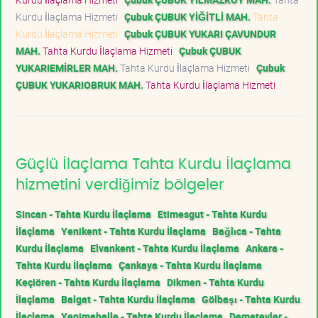
Kurdu İlaçlama Hizmeti
Çubuk ÇUBUK YİĞİTLİ MAH.
Tahta
Kurdu İlaçlama Hizmeti
Çubuk ÇUBUK YUKARI ÇAVUNDUR
MAH.
Tahta Kurdu İlaçlama Hizmeti
Çubuk ÇUBUK
YUKARIEMİRLER MAH.
Tahta Kurdu İlaçlama Hizmeti
Çubuk
ÇUBUK YUKARIOBRUK MAH.
Tahta Kurdu İlaçlama Hizmeti
Güçlü İlaçlama Tahta Kurdu İlaçlama
hizmetini verdiğimiz bölgeler
Sincan - Tahta Kurdu İlaçlama
Etimesgut - Tahta Kurdu
İlaçlama
Yenikent - Tahta Kurdu İlaçlama
Bağlıca - Tahta
Kurdu İlaçlama
Elvankent - Tahta Kurdu İlaçlama
Ankara -
Tahta Kurdu İlaçlama
Çankaya - Tahta Kurdu İlaçlama
Keçiören - Tahta Kurdu İlaçlama
Dikmen - Tahta Kurdu
İlaçlama
Balgat - Tahta Kurdu İlaçlama
Gölbaşı - Tahta Kurdu
İlaçlama
Yenimahalle - Tahta Kurdu İlaçlama
Demetevler -