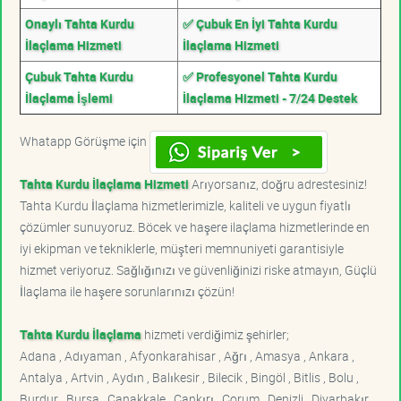
Onaylı Tahta Kurdu
✅ Çubuk En İyi Tahta Kurdu
İlaçlama Hizmeti
İlaçlama Hizmeti
Çubuk Tahta Kurdu
✅ Profesyonel Tahta Kurdu
İlaçlama İşlemi
İlaçlama Hizmeti - 7/24 Destek
Whatapp Görüşme için
Tahta Kurdu İlaçlama Hizmeti
Arıyorsanız, doğru adrestesiniz!
Tahta Kurdu İlaçlama hizmetlerimizle, kaliteli ve uygun fiyatlı
çözümler sunuyoruz. Böcek ve haşere ilaçlama hizmetlerinde en
iyi ekipman ve tekniklerle, müşteri memnuniyeti garantisiyle
hizmet veriyoruz. Sağlığınızı ve güvenliğinizi riske atmayın, Güçlü
İlaçlama ile haşere sorunlarınızı çözün!
Tahta Kurdu İlaçlama
hizmeti verdiğimiz şehirler;
Adana , Adıyaman , Afyonkarahisar , Ağrı , Amasya , Ankara ,
Antalya , Artvin , Aydın , Balıkesir , Bilecik , Bingöl , Bitlis , Bolu ,
Burdur , Bursa , Çanakkale , Çankırı , Çorum , Denizli , Diyarbakır ,