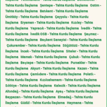
Tahta Kurdu İlaçlama
Şentepe - Tahta Kurdu İlaçlama
Ostim -
Tahta Kurdu İlaçlama
Batıkent - Tahta Kurdu İlaçlama
Ümitköy - Tahta Kurdu İlaçlama
Çayyolu - Tahta Kurdu
İlaçlama
Eryaman - Tahta Kurdu İlaçlama
Kızılay - Tahta
Kurdu İlaçlama
Yapracık - Tahta Kurdu İlaçlama
İvedik - Tahta
Kurdu İlaçlama
İvedik OSB - Tahta Kurdu İlaçlama
Şaşmaz -
Tahta Kurdu İlaçlama
Başkent Sanayisi - Tahta Kurdu İlaçlama
Çukurambar - Tahta Kurdu İlaçlama
Söğütözü - Tahta Kurdu
İlaçlama
İncek - Tahta Kurdu İlaçlama
Siteler - Tahta Kurdu
İlaçlama
Mamak - Tahta Kurdu İlaçlama
Çubuk - Tahta Kurdu
İlaçlama
Beştepe - Tahta Kurdu İlaçlama
Pursaklar - Tahta
Kurdu İlaçlama
Akyurt - Tahta Kurdu İlaçlama
Kazan - Tahta
Kurdu İlaçlama
Çamlıdere - Tahta Kurdu İlaçlama
Polatlı -
Tahta Kurdu İlaçlama
Kızılcahamam - Tahta Kurdu İlaçlama
Sıhhiye - Tahta Kurdu İlaçlama
Kalecik - Tahta Kurdu İlaçlama
Altındağ - Tahta Kurdu İlaçlama
Ayaş - Tahta Kurdu İlaçlama
Baypazarı - Tahta Kurdu İlaçlama
Elmadağ - Tahta Kurdu
İlaçlama
Güdül - Tahta Kurdu İlaçlama
Haymana - Tahta