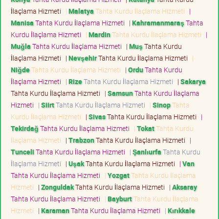
İlaçlama Hizmeti
|
Malatya
Tahta Kurdu İlaçlama Hizmeti
|
Manisa
Tahta Kurdu İlaçlama Hizmeti
|
Kahramanmaraş
Tahta
Kurdu İlaçlama Hizmeti
|
Mardin
Tahta Kurdu İlaçlama Hizmeti
|
Muğla
Tahta Kurdu İlaçlama Hizmeti
|
Muş
Tahta Kurdu
İlaçlama Hizmeti
|
Nevşehir
Tahta Kurdu İlaçlama Hizmeti
|
Niğde
Tahta Kurdu İlaçlama Hizmeti
|
Ordu
Tahta Kurdu
İlaçlama Hizmeti
|
Rize
Tahta Kurdu İlaçlama Hizmeti
|
Sakarya
Tahta Kurdu İlaçlama Hizmeti
|
Samsun
Tahta Kurdu İlaçlama
Hizmeti
|
Siirt
Tahta Kurdu İlaçlama Hizmeti
|
Sinop
Tahta
Kurdu İlaçlama Hizmeti
|
Sivas
Tahta Kurdu İlaçlama Hizmeti
|
Tekirdağ
Tahta Kurdu İlaçlama Hizmeti
|
Tokat
Tahta Kurdu
İlaçlama Hizmeti
|
Trabzon
Tahta Kurdu İlaçlama Hizmeti
|
Tunceli
Tahta Kurdu İlaçlama Hizmeti
|
Şanlıurfa
Tahta Kurdu
İlaçlama Hizmeti
|
Uşak
Tahta Kurdu İlaçlama Hizmeti
|
Van
Tahta Kurdu İlaçlama Hizmeti
|
Yozgat
Tahta Kurdu İlaçlama
Hizmeti
|
Zonguldak
Tahta Kurdu İlaçlama Hizmeti
|
Aksaray
Tahta Kurdu İlaçlama Hizmeti
|
Bayburt
Tahta Kurdu İlaçlama
Hizmeti
|
Karaman
Tahta Kurdu İlaçlama Hizmeti
|
Kırıkkale