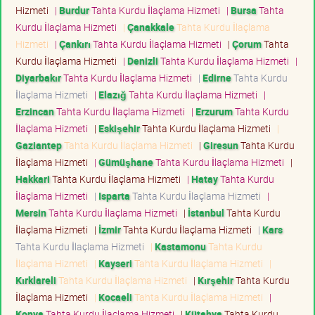
Hizmeti
|
Burdur
Tahta Kurdu İlaçlama Hizmeti
|
Bursa
Tahta
Kurdu İlaçlama Hizmeti
|
Çanakkale
Tahta Kurdu İlaçlama
Hizmeti
|
Çankırı
Tahta Kurdu İlaçlama Hizmeti
|
Çorum
Tahta
Kurdu İlaçlama Hizmeti
|
Denizli
Tahta Kurdu İlaçlama Hizmeti
|
Diyarbakır
Tahta Kurdu İlaçlama Hizmeti
|
Edirne
Tahta Kurdu
İlaçlama Hizmeti
|
Elazığ
Tahta Kurdu İlaçlama Hizmeti
|
Erzincan
Tahta Kurdu İlaçlama Hizmeti
|
Erzurum
Tahta Kurdu
İlaçlama Hizmeti
|
Eskişehir
Tahta Kurdu İlaçlama Hizmeti
|
Gaziantep
Tahta Kurdu İlaçlama Hizmeti
|
Giresun
Tahta Kurdu
İlaçlama Hizmeti
|
Gümüşhane
Tahta Kurdu İlaçlama Hizmeti
|
Hakkari
Tahta Kurdu İlaçlama Hizmeti
|
Hatay
Tahta Kurdu
İlaçlama Hizmeti
|
Isparta
Tahta Kurdu İlaçlama Hizmeti
|
Mersin
Tahta Kurdu İlaçlama Hizmeti
|
İstanbul
Tahta Kurdu
İlaçlama Hizmeti
|
İzmir
Tahta Kurdu İlaçlama Hizmeti
|
Kars
Tahta Kurdu İlaçlama Hizmeti
|
Kastamonu
Tahta Kurdu
İlaçlama Hizmeti
|
Kayseri
Tahta Kurdu İlaçlama Hizmeti
|
Kırklareli
Tahta Kurdu İlaçlama Hizmeti
|
Kırşehir
Tahta Kurdu
İlaçlama Hizmeti
|
Kocaeli
Tahta Kurdu İlaçlama Hizmeti
|
Konya
Tahta Kurdu İlaçlama Hizmeti
|
Kütahya
Tahta Kurdu