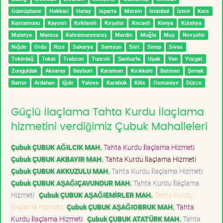
Gümüşhane
Hakkari
Hatay
Isparta
Mersin
İstanbul
İzmir
Kars
Kastamonu
Kayseri
Kırklareli
Kırşehir
Kocaeli
Konya
Kütahya
Malatya
Manisa
Kahramanmaraş
Mardin
Muğla
Muş
Nevşehir
Niğde
Ordu
Rize
Sakarya
Samsun
Siirt
Sinop
Sivas
Tekirdağ
Tokat
Trabzon
Tunceli
Şanlıurfa
Uşak
Van
Yozgat
Zonguldak
Aksaray
Bayburt
Karaman
Kırıkkale
Batman
Şırnak
Bartın
Ardahan
Iğdır
Yalova
Karabük
Kilis
Osmaniye
Düzce
Güçlü İlaçlama Tahta Kurdu İlaçlama
hizmetini verdiğimiz Çubuk Mahalleleri
Çubuk ÇUBUK AĞILCIK MAH.
Tahta Kurdu İlaçlama Hizmeti
Çubuk ÇUBUK AKBAYIR MAH.
Tahta Kurdu İlaçlama Hizmeti
Çubuk ÇUBUK AKKUZULU MAH.
Tahta Kurdu İlaçlama Hizmeti
Çubuk ÇUBUK AŞAĞIÇAVUNDUR MAH.
Tahta Kurdu İlaçlama
Hizmeti
Çubuk ÇUBUK AŞAĞIEMİRLER MAH.
Tahta Kurdu
İlaçlama Hizmeti
Çubuk ÇUBUK AŞAĞIOBRUK MAH.
Tahta
Kurdu İlaçlama Hizmeti
Çubuk ÇUBUK ATATÜRK MAH.
Tahta