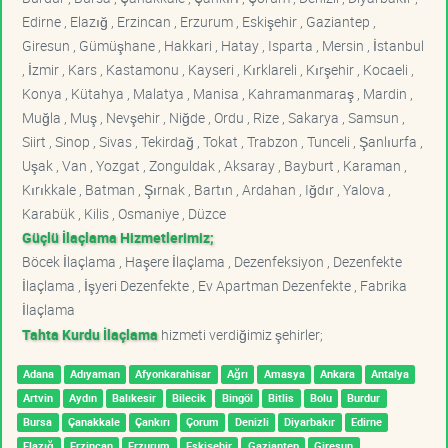
Edirne , Elazığ , Erzincan , Erzurum , Eskişehir , Gaziantep ,
Giresun , Gümüşhane , Hakkari , Hatay , Isparta , Mersin , İstanbul
, İzmir , Kars , Kastamonu , Kayseri , Kırklareli , Kırşehir , Kocaeli ,
Konya , Kütahya , Malatya , Manisa , Kahramanmaraş , Mardin ,
Muğla , Muş , Nevşehir , Niğde , Ordu , Rize , Sakarya , Samsun ,
Siirt , Sinop , Sivas , Tekirdağ , Tokat , Trabzon , Tunceli , Şanlıurfa ,
Uşak , Van , Yozgat , Zonguldak , Aksaray , Bayburt , Karaman ,
Kırıkkale , Batman , Şırnak , Bartın , Ardahan , Iğdır , Yalova ,
Karabük , Kilis , Osmaniye , Düzce
Güçlü İlaçlama Hizmetlerimiz;
Böcek İlaçlama , Haşere İlaçlama , Dezenfeksiyon , Dezenfekte
İlaçlama , İşyeri Dezenfekte , Ev Apartman Dezenfekte , Fabrika
İlaçlama
Tahta Kurdu İlaçlama
hizmeti verdiğimiz şehirler;
Adana
Adıyaman
Afyonkarahisar
Ağrı
Amasya
Ankara
Antalya
Artvin
Aydın
Balıkesir
Bilecik
Bingöl
Bitlis
Bolu
Burdur
Bursa
Çanakkale
Çankırı
Çorum
Denizli
Diyarbakır
Edirne
Elazığ
Erzincan
Erzurum
Eskişehir
Gaziantep
Giresun