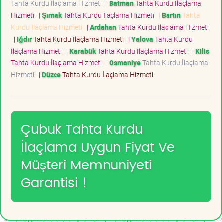
Tahta Kurdu İlaçlama Hizmeti
|
Batman
Tahta Kurdu İlaçlama
Hizmeti
|
Şırnak
Tahta Kurdu İlaçlama Hizmeti
|
Bartın
Tahta
Kurdu İlaçlama Hizmeti
|
Ardahan
Tahta Kurdu İlaçlama Hizmeti
|
Iğdır
Tahta Kurdu İlaçlama Hizmeti
|
Yalova
Tahta Kurdu
İlaçlama Hizmeti
|
Karabük
Tahta Kurdu İlaçlama Hizmeti
|
Kilis
Tahta Kurdu İlaçlama Hizmeti
|
Osmaniye
Tahta Kurdu İlaçlama
Hizmeti
|
Düzce
Tahta Kurdu İlaçlama Hizmeti
Çubuk Tahta Kurdu
İlaçlama Uygun Fiyat Ve
Müşteri Memnuniyeti
Garantisi !