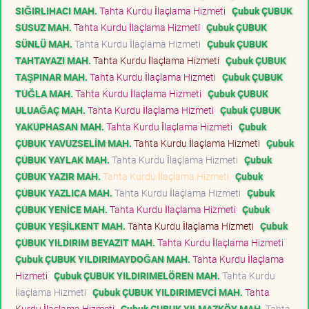
SIĞIRLIHACI MAH.
Tahta Kurdu İlaçlama Hizmeti
Çubuk ÇUBUK
SUSUZ MAH.
Tahta Kurdu İlaçlama Hizmeti
Çubuk ÇUBUK
SÜNLÜ MAH.
Tahta Kurdu İlaçlama Hizmeti
Çubuk ÇUBUK
TAHTAYAZI MAH.
Tahta Kurdu İlaçlama Hizmeti
Çubuk ÇUBUK
TAŞPINAR MAH.
Tahta Kurdu İlaçlama Hizmeti
Çubuk ÇUBUK
TUĞLA MAH.
Tahta Kurdu İlaçlama Hizmeti
Çubuk ÇUBUK
ULUAĞAÇ MAH.
Tahta Kurdu İlaçlama Hizmeti
Çubuk ÇUBUK
YAKUPHASAN MAH.
Tahta Kurdu İlaçlama Hizmeti
Çubuk
ÇUBUK YAVUZSELİM MAH.
Tahta Kurdu İlaçlama Hizmeti
Çubuk
ÇUBUK YAYLAK MAH.
Tahta Kurdu İlaçlama Hizmeti
Çubuk
ÇUBUK YAZIR MAH.
Tahta Kurdu İlaçlama Hizmeti
Çubuk
ÇUBUK YAZLICA MAH.
Tahta Kurdu İlaçlama Hizmeti
Çubuk
ÇUBUK YENİCE MAH.
Tahta Kurdu İlaçlama Hizmeti
Çubuk
ÇUBUK YEŞİLKENT MAH.
Tahta Kurdu İlaçlama Hizmeti
Çubuk
ÇUBUK YILDIRIM BEYAZIT MAH.
Tahta Kurdu İlaçlama Hizmeti
Çubuk ÇUBUK YILDIRIMAYDOĞAN MAH.
Tahta Kurdu İlaçlama
Hizmeti
Çubuk ÇUBUK YILDIRIMELÖREN MAH.
Tahta Kurdu
İlaçlama Hizmeti
Çubuk ÇUBUK YILDIRIMEVCİ MAH.
Tahta
Kurdu İlaçlama Hizmeti
Çubuk ÇUBUK YILMAZKÖY MAH.
Tahta