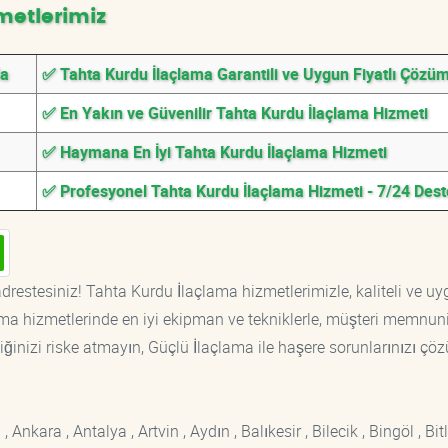
metlerimiz
da
✅ Tahta Kurdu İlaçlama Garantili ve Uygun Fiyatlı Çözüm
✅ En Yakın ve Güvenilir Tahta Kurdu İlaçlama Hizmeti
✅ Haymana En İyi Tahta Kurdu İlaçlama Hizmeti
✅ Profesyonel Tahta Kurdu İlaçlama Hizmeti - 7/24 Des
drestesiniz! Tahta Kurdu İlaçlama hizmetlerimizle, kaliteli ve u
ama hizmetlerinde en iyi ekipman ve tekniklerle, müşteri memnuni
iğinizi riske atmayın, Güçlü İlaçlama ile haşere sorunlarınızı çöz
kara , Antalya , Artvin , Aydın , Balıkesir , Bilecik , Bingöl , Bitli