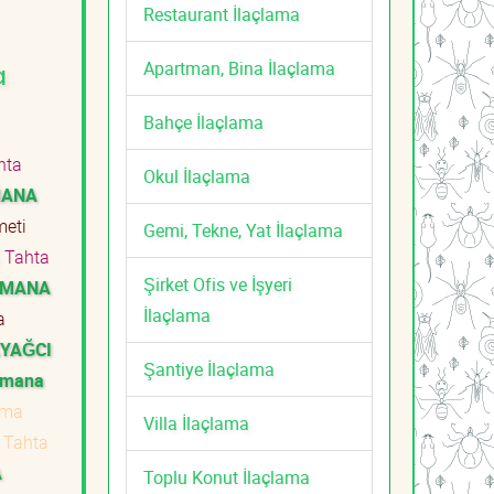
Restaurant İlaçlama
Apartman, Bina İlaçlama
a
Bahçe İlaçlama
hta
Okul İlaçlama
MANA
zmeti
Gemi, Tekne, Yat İlaçlama
Tahta
Şirket Ofis ve İşyeri
YMANA
İlaçlama
a
YAĞCI
Şantiye İlaçlama
ymana
ama
Villa İlaçlama
Tahta
A
Toplu Konut İlaçlama