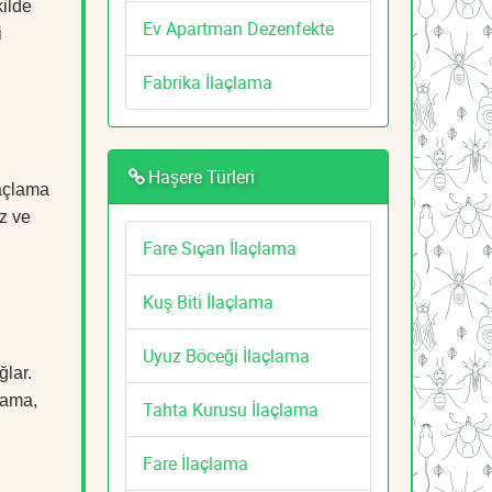
kilde
Ev Apartman Dezenfekte
i
Fabrika İlaçlama
Haşere Türleri
laçlama
z ve
Fare Sıçan İlaçlama
Kuş Biti İlaçlama
Uyuz Böceği İlaçlama
ğlar.
çlama,
Tahta Kurusu İlaçlama
Fare İlaçlama