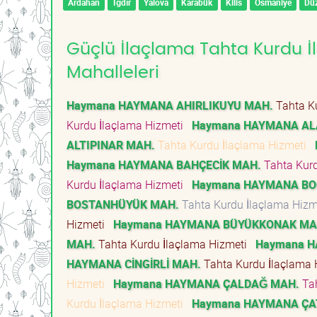
Ardahan
Iğdır
Yalova
Karabük
Kilis
Osmaniye
Dü
Güçlü İlaçlama Tahta Kurdu İ
Mahalleleri
Haymana HAYMANA AHIRLIKUYU MAH.
Tahta K
Kurdu İlaçlama Hizmeti
Haymana HAYMANA AL
ALTIPINAR MAH.
Tahta Kurdu İlaçlama Hizmeti
Haymana HAYMANA BAHÇECİK MAH.
Tahta Kur
Kurdu İlaçlama Hizmeti
Haymana HAYMANA BO
BOSTANHÜYÜK MAH.
Tahta Kurdu İlaçlama Hiz
Hizmeti
Haymana HAYMANA BÜYÜKKONAK MA
MAH.
Tahta Kurdu İlaçlama Hizmeti
Haymana H
HAYMANA CİNGİRLİ MAH.
Tahta Kurdu İlaçlama
Hizmeti
Haymana HAYMANA ÇALDAĞ MAH.
Tah
Kurdu İlaçlama Hizmeti
Haymana HAYMANA ÇA