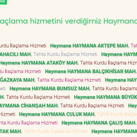
zce
laçlama hizmetini verdiğimiz Hayman
urdu İlaçlama Hizmeti
Haymana HAYMANA AKTEPE MAH.
Ta
AHACILI MAH.
Tahta Kurdu İlaçlama Hizmeti
Haymana HAY
Haymana HAYMANA ATAKÖY MAH.
Tahta Kurdu İlaçlama Hi
du İlaçlama Hizmeti
Haymana HAYMANA BALÇIKHİSAR MAH.
ĞAZKAYA MAH.
Tahta Kurdu İlaçlama Hizmeti
Haymana HA
meti
Haymana HAYMANA BUMSUZ MAH.
Tahta Kurdu İlaçlam
H.
Tahta Kurdu İlaçlama Hizmeti
Haymana HAYMANA BÜYÜK
AYMANA CİHANŞAH MAH.
Tahta Kurdu İlaçlama Hizmeti
Ha
 Hizmeti
Haymana HAYMANA CULUK MAH.
Tahta Kurdu İlaçl
ta Kurdu İlaçlama Hizmeti
Haymana HAYMANA ÇALIŞ MAH.
TAK MAH.
Tahta Kurdu İlaçlama Hizmeti
Haymana HAYMAN