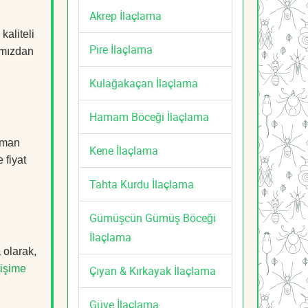
Akrep İlaçlama
kaliteli
Pire İlaçlama
mızdan
Kulağakaçan İlaçlama
Hamam Böceği İlaçlama
zman
Kene İlaçlama
 fiyat
Tahta Kurdu İlaçlama
Gümüşcün Gümüş Böceği
İlaçlama
 olarak,
tişime
Çıyan & Kırkayak İlaçlama
Güve İlaçlama