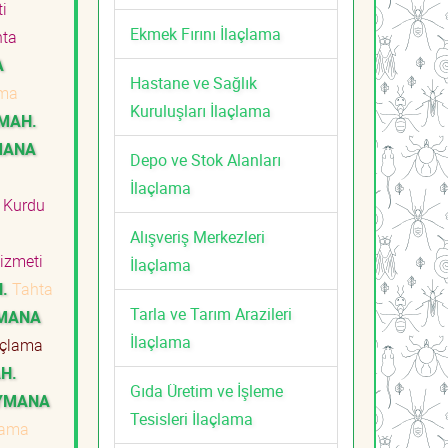
ti
Ekmek Fırını İlaçlama
ta
A
Hastane ve Sağlık
ama
Kuruluşları İlaçlama
MAH.
MANA
Depo ve Stok Alanları
i
İlaçlama
 Kurdu
Alışveriş Merkezleri
Hizmeti
İlaçlama
.
Tahta
Tarla ve Tarım Arazileri
YMANA
İlaçlama
açlama
H.
Gıda Üretim ve İşleme
YMANA
Tesisleri İlaçlama
lama