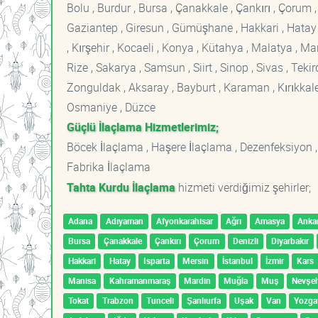
Bolu , Burdur , Bursa , Çanakkale , Çankırı , Çorum , D
Gaziantep , Giresun , Gümüşhane , Hakkari , Hatay , I
, Kırşehir , Kocaeli , Konya , Kütahya , Malatya , 
Rize , Sakarya , Samsun , Siirt , Sinop , Sivas , Teki
Zonguldak , Aksaray , Bayburt , Karaman , Kırıkkale ,
Osmaniye , Düzce
Güçlü İlaçlama Hizmetlerimiz;
Böcek İlaçlama , Haşere İlaçlama , Dezenfeksiyon ,
Fabrika İlaçlama
Tahta Kurdu İlaçlama
hizmeti verdiğimiz şehirler;
Adana
Adıyaman
Afyonkarahisar
Ağrı
Amasya
Anka
Bursa
Çanakkale
Çankırı
Çorum
Denizli
Diyarbakır
Hakkari
Hatay
Isparta
Mersin
İstanbul
İzmir
Kars
Manisa
Kahramanmaraş
Mardin
Muğla
Muş
Nevşeh
Tokat
Trabzon
Tunceli
Şanlıurfa
Uşak
Van
Yozga