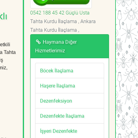
0542 188 45 42 Güçlü Usta
lı
Tahta Kurdu İlaçlama , Ankara
Tahta Kurdu İlaçlama ,
Haymana Diğer
tkili
Hizmetlerimiz
a Tahta
iş
miz,
Böcek İlaçlama
Haşere İlaçlama
Dezenfeksiyon
Dezenfekte İlaçlama
İşyeri Dezenfekte