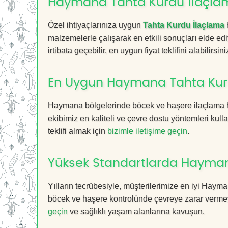
Haymana Tahta Kurdu İlaçlam
Özel ihtiyaçlarınıza uygun
Tahta Kurdu İlaçlama
malzemelerle çalışarak en etkili sonuçları elde edi
irtibata geçebilir, en uygun fiyat teklifini alabilirsini
En Uygun Haymana Tahta Kurd
Haymana bölgelerinde böcek ve haşere ilaçlama h
ekibimiz en kaliteli ve çevre dostu yöntemleri kull
teklifi almak için
bizimle iletişime geçin
.
Yüksek Standartlarda Hayman
Yılların tecrübesiyle, müşterilerimize en iyi Hay
böcek ve haşere kontrolünde çevreye zarar vermeye
geçin
ve sağlıklı yaşam alanlarına kavuşun.