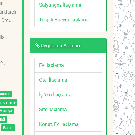
r ,
Salyangoz İlaçlama
ırklareli
Tespih Böceği İlaçlama
 Ordu ,
is ,
Uygulama Alanları
e ,
Ev İlaçlama
Otel İlaçlama
İş Yeri İlaçlama
Burdur
ümüşhane
Site İlaçlama
Malatya
dağ
Konut, Ev İlaçlama
Bartın