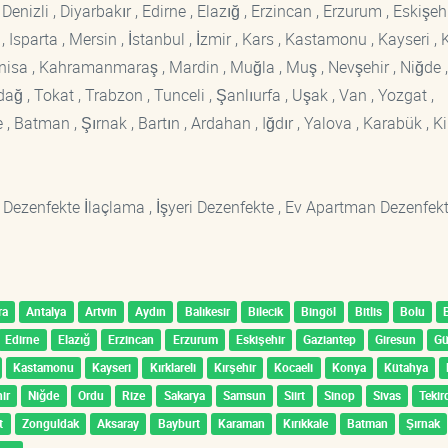
enizli , Diyarbakır , Edirne , Elazığ , Erzincan , Erzurum , Eskişehi
sparta , Mersin , İstanbul , İzmir , Kars , Kastamonu , Kayseri , K
Manisa , Kahramanmaraş , Mardin , Muğla , Muş , Nevşehir , Niğde ,
rdağ , Tokat , Trabzon , Tunceli , Şanlıurfa , Uşak , Van , Yozgat ,
 Batman , Şırnak , Bartın , Ardahan , Iğdır , Yalova , Karabük , Kil
 Dezenfekte İlaçlama , İşyeri Dezenfekte , Ev Apartman Dezenfekt
ra
Antalya
Artvin
Aydın
Balıkesir
Bilecik
Bingöl
Bitlis
Bolu
Edirne
Elazığ
Erzincan
Erzurum
Eskişehir
Gaziantep
Giresun
G
Kastamonu
Kayseri
Kırklareli
Kırşehir
Kocaeli
Konya
Kütahya
ir
Niğde
Ordu
Rize
Sakarya
Samsun
Siirt
Sinop
Sivas
Tekir
t
Zonguldak
Aksaray
Bayburt
Karaman
Kırıkkale
Batman
Şırnak