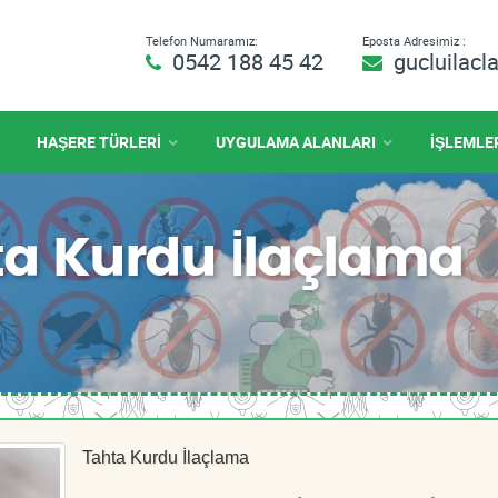
Telefon Numaramız:
Eposta Adresimiz :
0542 188 45 42
gucluilac
HAŞERE TÜRLERİ
UYGULAMA ALANLARI
İŞLEMLE
a Kurdu İlaçlama
Tahta Kurdu İlaçlama