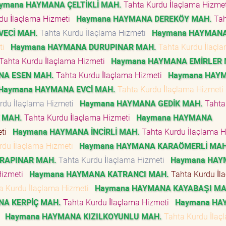
ymana HAYMANA ÇELTİKLİ MAH.
Tahta Kurdu İlaçlama Hizme
du İlaçlama Hizmeti
Haymana HAYMANA DEREKÖY MAH.
Tah
VECİ MAH.
Tahta Kurdu İlaçlama Hizmeti
Haymana HAYMAN
eti
Haymana HAYMANA DURUPINAR MAH.
Tahta Kurdu İlaçl
Tahta Kurdu İlaçlama Hizmeti
Haymana HAYMANA EMİRLER 
NA ESEN MAH.
Tahta Kurdu İlaçlama Hizmeti
Haymana HAY
Haymana HAYMANA EVCİ MAH.
Tahta Kurdu İlaçlama Hizmet
rdu İlaçlama Hizmeti
Haymana HAYMANA GEDİK MAH.
Tahta
 MAH.
Tahta Kurdu İlaçlama Hizmeti
Haymana HAYMANA
eti
Haymana HAYMANA İNCİRLİ MAH.
Tahta Kurdu İlaçlama 
rdu İlaçlama Hizmeti
Haymana HAYMANA KARAÖMERLİ MAH
RAPINAR MAH.
Tahta Kurdu İlaçlama Hizmeti
Haymana HA
Hizmeti
Haymana HAYMANA KATRANCI MAH.
Tahta Kurdu İl
a Kurdu İlaçlama Hizmeti
Haymana HAYMANA KAYABAŞI MA
A KERPİÇ MAH.
Tahta Kurdu İlaçlama Hizmeti
Haymana HA
i
Haymana HAYMANA KIZILKOYUNLU MAH.
Tahta Kurdu İlaç