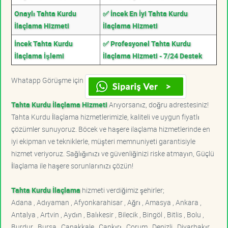
Onaylı Tahta Kurdu
✅ İncek En İyi Tahta Kurdu
İlaçlama Hizmeti
İlaçlama Hizmeti
İncek Tahta Kurdu
✅ Profesyonel Tahta Kurdu
İlaçlama İşlemi
İlaçlama Hizmeti - 7/24 Destek
Whatapp Görüşme için
Tahta Kurdu İlaçlama Hizmeti
Arıyorsanız, doğru adrestesiniz!
Tahta Kurdu İlaçlama hizmetlerimizle, kaliteli ve uygun fiyatlı
çözümler sunuyoruz. Böcek ve haşere ilaçlama hizmetlerinde en
iyi ekipman ve tekniklerle, müşteri memnuniyeti garantisiyle
hizmet veriyoruz. Sağlığınızı ve güvenliğinizi riske atmayın, Güçlü
İlaçlama ile haşere sorunlarınızı çözün!
Tahta Kurdu İlaçlama
hizmeti verdiğimiz şehirler;
Adana , Adıyaman , Afyonkarahisar , Ağrı , Amasya , Ankara ,
Antalya , Artvin , Aydın , Balıkesir , Bilecik , Bingöl , Bitlis , Bolu ,
Burdur , Bursa , Çanakkale , Çankırı , Çorum , Denizli , Diyarbakır ,