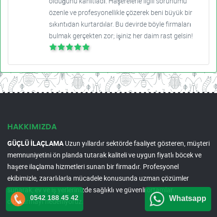
olduğunu kanıtladı. Haşerelerle ilgili sorunumu
özenle ve profesyonellikle çözerek beni büyük bir
sıkıntıdan kurtardılar. Bu devirde böyle firmaları
bulmak gerçekten zor; işiniz her daim rast gelsin!
HAKKIMIZDA
GÜÇLÜ İLAÇLAMA
Uzun yıllardır sektörde faaliyet gösteren, müşteri
memnuniyetini ön planda tutarak kaliteli ve uygun fiyatlı böcek ve
haşere ilaçlama hizmetleri sunan bir firmadır. Profesyonel
ekibimizle, zararlılarla mücadele konusunda uzman çözümler
sunarak, ev ve iş yerlerinizde sağlıklı ve güvenli ortamlar
0542 188 45 42
Whatsapp
oluşturmayı hedefliyoruz.