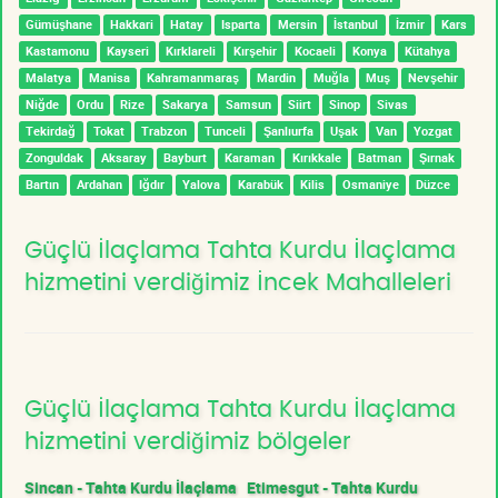
Gümüşhane
Hakkari
Hatay
Isparta
Mersin
İstanbul
İzmir
Kars
Kastamonu
Kayseri
Kırklareli
Kırşehir
Kocaeli
Konya
Kütahya
Malatya
Manisa
Kahramanmaraş
Mardin
Muğla
Muş
Nevşehir
Niğde
Ordu
Rize
Sakarya
Samsun
Siirt
Sinop
Sivas
Tekirdağ
Tokat
Trabzon
Tunceli
Şanlıurfa
Uşak
Van
Yozgat
Zonguldak
Aksaray
Bayburt
Karaman
Kırıkkale
Batman
Şırnak
Bartın
Ardahan
Iğdır
Yalova
Karabük
Kilis
Osmaniye
Düzce
Güçlü İlaçlama Tahta Kurdu İlaçlama
hizmetini verdiğimiz İncek Mahalleleri
Güçlü İlaçlama Tahta Kurdu İlaçlama
hizmetini verdiğimiz bölgeler
Sincan - Tahta Kurdu İlaçlama
Etimesgut - Tahta Kurdu