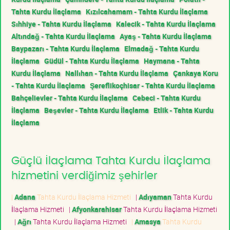
Tahta Kurdu İlaçlama
Kızılcahamam - Tahta Kurdu İlaçlama
Sıhhiye - Tahta Kurdu İlaçlama
Kalecik - Tahta Kurdu İlaçlama
Altındağ - Tahta Kurdu İlaçlama
Ayaş - Tahta Kurdu İlaçlama
Baypazarı - Tahta Kurdu İlaçlama
Elmadağ - Tahta Kurdu
İlaçlama
Güdül - Tahta Kurdu İlaçlama
Haymana - Tahta
Kurdu İlaçlama
Nallıhan - Tahta Kurdu İlaçlama
Çankaya Koru
- Tahta Kurdu İlaçlama
Şereflikoçhisar - Tahta Kurdu İlaçlama
Bahçelievler - Tahta Kurdu İlaçlama
Cebeci - Tahta Kurdu
İlaçlama
Beşevler - Tahta Kurdu İlaçlama
Etlik - Tahta Kurdu
İlaçlama
Güçlü İlaçlama Tahta Kurdu İlaçlama
hizmetini verdiğimiz şehirler
|
Adana
Tahta Kurdu İlaçlama Hizmeti
|
Adıyaman
Tahta Kurdu
İlaçlama Hizmeti
|
Afyonkarahisar
Tahta Kurdu İlaçlama Hizmeti
|
Ağrı
Tahta Kurdu İlaçlama Hizmeti
|
Amasya
Tahta Kurdu