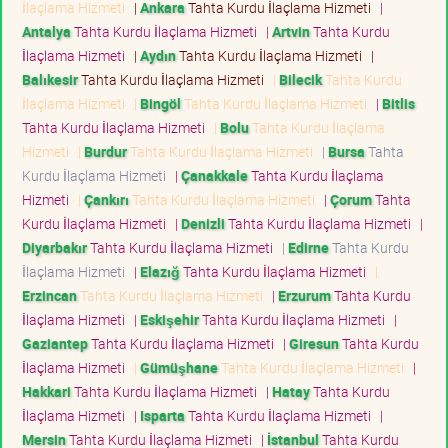
İlaçlama Hizmeti
|
Ankara
Tahta Kurdu İlaçlama Hizmeti
|
Antalya
Tahta Kurdu İlaçlama Hizmeti
|
Artvin
Tahta Kurdu
İlaçlama Hizmeti
|
Aydın
Tahta Kurdu İlaçlama Hizmeti
|
Balıkesir
Tahta Kurdu İlaçlama Hizmeti
|
Bilecik
Tahta Kurdu
İlaçlama Hizmeti
|
Bingöl
Tahta Kurdu İlaçlama Hizmeti
|
Bitlis
Tahta Kurdu İlaçlama Hizmeti
|
Bolu
Tahta Kurdu İlaçlama
Hizmeti
|
Burdur
Tahta Kurdu İlaçlama Hizmeti
|
Bursa
Tahta
Kurdu İlaçlama Hizmeti
|
Çanakkale
Tahta Kurdu İlaçlama
Hizmeti
|
Çankırı
Tahta Kurdu İlaçlama Hizmeti
|
Çorum
Tahta
Kurdu İlaçlama Hizmeti
|
Denizli
Tahta Kurdu İlaçlama Hizmeti
|
Diyarbakır
Tahta Kurdu İlaçlama Hizmeti
|
Edirne
Tahta Kurdu
İlaçlama Hizmeti
|
Elazığ
Tahta Kurdu İlaçlama Hizmeti
|
Erzincan
Tahta Kurdu İlaçlama Hizmeti
|
Erzurum
Tahta Kurdu
İlaçlama Hizmeti
|
Eskişehir
Tahta Kurdu İlaçlama Hizmeti
|
Gaziantep
Tahta Kurdu İlaçlama Hizmeti
|
Giresun
Tahta Kurdu
İlaçlama Hizmeti
|
Gümüşhane
Tahta Kurdu İlaçlama Hizmeti
|
Hakkari
Tahta Kurdu İlaçlama Hizmeti
|
Hatay
Tahta Kurdu
İlaçlama Hizmeti
|
Isparta
Tahta Kurdu İlaçlama Hizmeti
|
Mersin
Tahta Kurdu İlaçlama Hizmeti
|
İstanbul
Tahta Kurdu