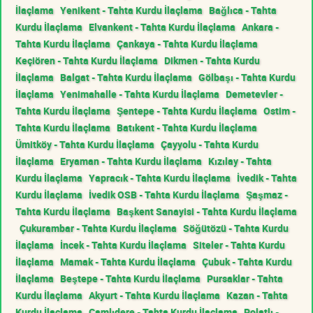
İlaçlama
Yenikent - Tahta Kurdu İlaçlama
Bağlıca - Tahta
Kurdu İlaçlama
Elvankent - Tahta Kurdu İlaçlama
Ankara -
Tahta Kurdu İlaçlama
Çankaya - Tahta Kurdu İlaçlama
Keçiören - Tahta Kurdu İlaçlama
Dikmen - Tahta Kurdu
İlaçlama
Balgat - Tahta Kurdu İlaçlama
Gölbaşı - Tahta Kurdu
İlaçlama
Yenimahalle - Tahta Kurdu İlaçlama
Demetevler -
Tahta Kurdu İlaçlama
Şentepe - Tahta Kurdu İlaçlama
Ostim -
Tahta Kurdu İlaçlama
Batıkent - Tahta Kurdu İlaçlama
Ümitköy - Tahta Kurdu İlaçlama
Çayyolu - Tahta Kurdu
İlaçlama
Eryaman - Tahta Kurdu İlaçlama
Kızılay - Tahta
Kurdu İlaçlama
Yapracık - Tahta Kurdu İlaçlama
İvedik - Tahta
Kurdu İlaçlama
İvedik OSB - Tahta Kurdu İlaçlama
Şaşmaz -
Tahta Kurdu İlaçlama
Başkent Sanayisi - Tahta Kurdu İlaçlama
Çukurambar - Tahta Kurdu İlaçlama
Söğütözü - Tahta Kurdu
İlaçlama
İncek - Tahta Kurdu İlaçlama
Siteler - Tahta Kurdu
İlaçlama
Mamak - Tahta Kurdu İlaçlama
Çubuk - Tahta Kurdu
İlaçlama
Beştepe - Tahta Kurdu İlaçlama
Pursaklar - Tahta
Kurdu İlaçlama
Akyurt - Tahta Kurdu İlaçlama
Kazan - Tahta
Kurdu İlaçlama
Çamlıdere - Tahta Kurdu İlaçlama
Polatlı -