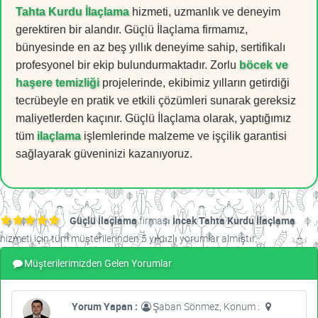
Tahta Kurdu İlaçlama
hizmeti, uzmanlık ve deneyim
gerektiren bir alandır. Güçlü İlaçlama firmamız,
bünyesinde en az beş yıllık deneyime sahip, sertifikalı
profesyonel bir ekip bulundurmaktadır. Zorlu
böcek ve
haşere temizliği
projelerinde, ekibimiz yılların getirdiği
tecrübeyle en pratik ve etkili çözümleri sunarak gereksiz
maliyetlerden kaçınır. Güçlü İlaçlama olarak, yaptığımız
tüm
ilaçlama
işlemlerinde malzeme ve işçilik garantisi
sağlayarak güveninizi kazanıyoruz.
Güçlü İlaçlama
firması
İncek Tahta Kurdu İlaçlama
hizmeti için tüm müşterilerinden 5 yıldızlı yorumlar almıştır.
Müşterilerimizden Gelen Yorumlar
Yorum Yapan :
Şaban Sönmez, Konum :