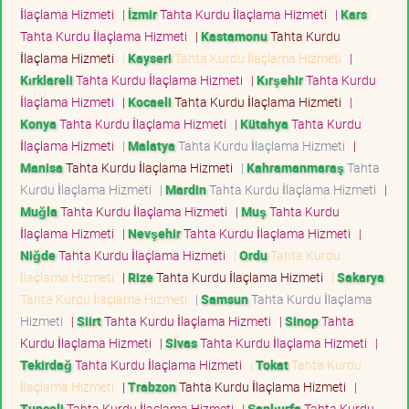
İlaçlama Hizmeti
|
İzmir
Tahta Kurdu İlaçlama Hizmeti
|
Kars
Tahta Kurdu İlaçlama Hizmeti
|
Kastamonu
Tahta Kurdu
İlaçlama Hizmeti
|
Kayseri
Tahta Kurdu İlaçlama Hizmeti
|
Kırklareli
Tahta Kurdu İlaçlama Hizmeti
|
Kırşehir
Tahta Kurdu
İlaçlama Hizmeti
|
Kocaeli
Tahta Kurdu İlaçlama Hizmeti
|
Konya
Tahta Kurdu İlaçlama Hizmeti
|
Kütahya
Tahta Kurdu
İlaçlama Hizmeti
|
Malatya
Tahta Kurdu İlaçlama Hizmeti
|
Manisa
Tahta Kurdu İlaçlama Hizmeti
|
Kahramanmaraş
Tahta
Kurdu İlaçlama Hizmeti
|
Mardin
Tahta Kurdu İlaçlama Hizmeti
|
Muğla
Tahta Kurdu İlaçlama Hizmeti
|
Muş
Tahta Kurdu
İlaçlama Hizmeti
|
Nevşehir
Tahta Kurdu İlaçlama Hizmeti
|
Niğde
Tahta Kurdu İlaçlama Hizmeti
|
Ordu
Tahta Kurdu
İlaçlama Hizmeti
|
Rize
Tahta Kurdu İlaçlama Hizmeti
|
Sakarya
Tahta Kurdu İlaçlama Hizmeti
|
Samsun
Tahta Kurdu İlaçlama
Hizmeti
|
Siirt
Tahta Kurdu İlaçlama Hizmeti
|
Sinop
Tahta
Kurdu İlaçlama Hizmeti
|
Sivas
Tahta Kurdu İlaçlama Hizmeti
|
Tekirdağ
Tahta Kurdu İlaçlama Hizmeti
|
Tokat
Tahta Kurdu
İlaçlama Hizmeti
|
Trabzon
Tahta Kurdu İlaçlama Hizmeti
|
Tunceli
Tahta Kurdu İlaçlama Hizmeti
|
Şanlıurfa
Tahta Kurdu