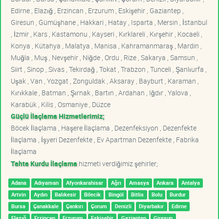
Edirne , Elazığ , Erzincan , Erzurum , Eskişehir , Gaziantep ,
Giresun , Gümüşhane , Hakkari , Hatay , Isparta , Mersin , İstanbul
, İzmir , Kars , Kastamonu , Kayseri , Kırklareli , Kırşehir , Kocaeli ,
Konya , Kütahya , Malatya , Manisa , Kahramanmaraş , Mardin ,
Muğla , Muş , Nevşehir , Niğde , Ordu , Rize , Sakarya , Samsun ,
Siirt , Sinop , Sivas , Tekirdağ , Tokat , Trabzon , Tunceli , Şanlıurfa ,
Uşak , Van , Yozgat , Zonguldak , Aksaray , Bayburt , Karaman ,
Kırıkkale , Batman , Şırnak , Bartın , Ardahan , Iğdır , Yalova ,
Karabük , Kilis , Osmaniye , Düzce
Güçlü İlaçlama Hizmetlerimiz;
Böcek İlaçlama , Haşere İlaçlama , Dezenfeksiyon , Dezenfekte
İlaçlama , İşyeri Dezenfekte , Ev Apartman Dezenfekte , Fabrika
İlaçlama
Tahta Kurdu İlaçlama
hizmeti verdiğimiz şehirler;
Adana
Adıyaman
Afyonkarahisar
Ağrı
Amasya
Ankara
Antalya
Artvin
Aydın
Balıkesir
Bilecik
Bingöl
Bitlis
Bolu
Burdur
Bursa
Çanakkale
Çankırı
Çorum
Denizli
Diyarbakır
Edirne
Elazığ
Erzincan
Erzurum
Eskişehir
Gaziantep
Giresun