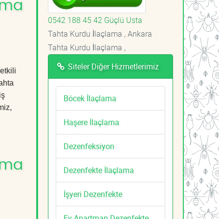
lama
0542 188 45 42 Güçlü Usta
Tahta Kurdu İlaçlama , Ankara
Tahta Kurdu İlaçlama ,
Siteler Diğer Hizmetlerimiz
tkili
ahta
iş
Böcek İlaçlama
miz,
Haşere İlaçlama
Dezenfeksiyon
lama
Dezenfekte İlaçlama
İşyeri Dezenfekte
Ev Apartman Dezenfekte