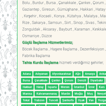
Bolu , Burdur , Bursa , Çanakkale , Çankırı , Çorum , D
Gaziantep , Giresun , Gümüşhane , Hakkari , Hatay , I
, Kırşehir , Kocaeli , Konya , Kütahya , Malatya , 
Rize , Sakarya , Samsun , Siirt , Sinop , Sivas , Teki
Zonguldak , Aksaray , Bayburt , Karaman , Kırıkkale ,
Osmaniye , Düzce
Güçlü İlaçlama Hizmetlerimiz;
Böcek İlaçlama , Haşere İlaçlama , Dezenfeksiyon ,
Fabrika İlaçlama
Tahta Kurdu İlaçlama
hizmeti verdiğimiz şehirler;
Adana
Adıyaman
Afyonkarahisar
Ağrı
Amasya
Anka
Bursa
Çanakkale
Çankırı
Çorum
Denizli
Diyarbakır
Hakkari
Hatay
Isparta
Mersin
İstanbul
İzmir
Kars
Manisa
Kahramanmaraş
Mardin
Muğla
Muş
Nevşeh
Tokat
Trabzon
Tunceli
Şanlıurfa
Uşak
Van
Yozga