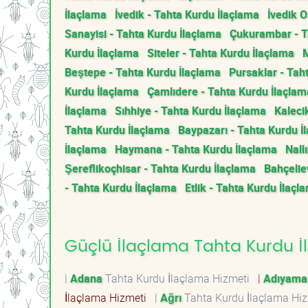
İlaçlama
İvedik - Tahta Kurdu İlaçlama
İvedik 
Sanayisi - Tahta Kurdu İlaçlama
Çukurambar - T
Kurdu İlaçlama
Siteler - Tahta Kurdu İlaçlama
M
Beştepe - Tahta Kurdu İlaçlama
Pursaklar - Tah
Kurdu İlaçlama
Çamlıdere - Tahta Kurdu İlaçlam
İlaçlama
Sıhhiye - Tahta Kurdu İlaçlama
Kaleci
Tahta Kurdu İlaçlama
Baypazarı - Tahta Kurdu İ
İlaçlama
Haymana - Tahta Kurdu İlaçlama
Nall
Şereflikoçhisar - Tahta Kurdu İlaçlama
Bahçelie
- Tahta Kurdu İlaçlama
Etlik - Tahta Kurdu İlaçl
Güçlü İlaçlama Tahta Kurdu İl
|
Adana
Tahta Kurdu İlaçlama Hizmeti
|
Adıyama
İlaçlama Hizmeti
|
Ağrı
Tahta Kurdu İlaçlama Hi