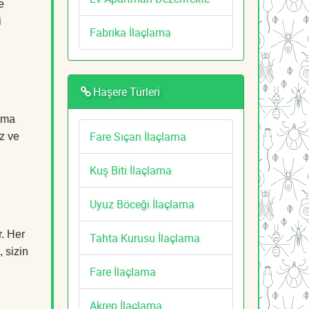
e
i
Fabrika İlaçlama
Haşere Türleri
lama
Fare Sıçan İlaçlama
z ve
Kuş Biti İlaçlama
Uyuz Böceği İlaçlama
r. Her
Tahta Kurusu İlaçlama
, sizin
Fare İlaçlama
Akrep İlaçlama