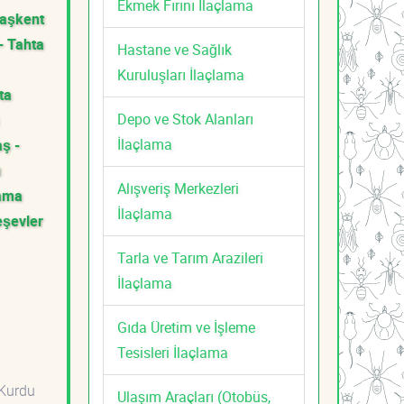
Ekmek Fırını İlaçlama
aşkent
- Tahta
Hastane ve Sağlık
Kuruluşları İlaçlama
ta
Depo ve Stok Alanları
İlaçlama
ş -
u
Alışveriş Merkezleri
lama
İlaçlama
şevler
Tarla ve Tarım Arazileri
İlaçlama
Gıda Üretim ve İşleme
Tesisleri İlaçlama
Kurdu
Ulaşım Araçları (Otobüs,