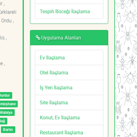
r ,
Tespih Böceği İlaçlama
ırklareli
 Ordu ,
Uygulama Alanları
is ,
Ev İlaçlama
e ,
Otel İlaçlama
İş Yeri İlaçlama
Burdur
Site İlaçlama
ümüşhane
Malatya
Konut, Ev İlaçlama
dağ
Bartın
Restaurant İlaçlama