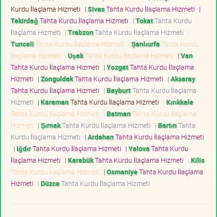
Kurdu İlaçlama Hizmeti
|
Sivas
Tahta Kurdu İlaçlama Hizmeti
|
Tekirdağ
Tahta Kurdu İlaçlama Hizmeti
|
Tokat
Tahta Kurdu
İlaçlama Hizmeti
|
Trabzon
Tahta Kurdu İlaçlama Hizmeti
|
Tunceli
Tahta Kurdu İlaçlama Hizmeti
|
Şanlıurfa
Tahta Kurdu
İlaçlama Hizmeti
|
Uşak
Tahta Kurdu İlaçlama Hizmeti
|
Van
Tahta Kurdu İlaçlama Hizmeti
|
Yozgat
Tahta Kurdu İlaçlama
Hizmeti
|
Zonguldak
Tahta Kurdu İlaçlama Hizmeti
|
Aksaray
Tahta Kurdu İlaçlama Hizmeti
|
Bayburt
Tahta Kurdu İlaçlama
Hizmeti
|
Karaman
Tahta Kurdu İlaçlama Hizmeti
|
Kırıkkale
Tahta Kurdu İlaçlama Hizmeti
|
Batman
Tahta Kurdu İlaçlama
Hizmeti
|
Şırnak
Tahta Kurdu İlaçlama Hizmeti
|
Bartın
Tahta
Kurdu İlaçlama Hizmeti
|
Ardahan
Tahta Kurdu İlaçlama Hizmeti
|
Iğdır
Tahta Kurdu İlaçlama Hizmeti
|
Yalova
Tahta Kurdu
İlaçlama Hizmeti
|
Karabük
Tahta Kurdu İlaçlama Hizmeti
|
Kilis
Tahta Kurdu İlaçlama Hizmeti
|
Osmaniye
Tahta Kurdu İlaçlama
Hizmeti
|
Düzce
Tahta Kurdu İlaçlama Hizmeti