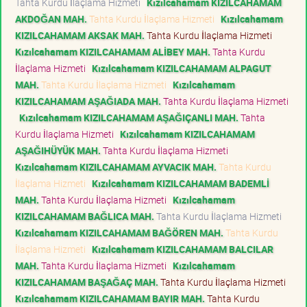
Tahta Kurdu İlaçlama Hizmeti
Kızılcahamam KIZILCAHAMAM
AKDOĞAN MAH.
Tahta Kurdu İlaçlama Hizmeti
Kızılcahamam
KIZILCAHAMAM AKSAK MAH.
Tahta Kurdu İlaçlama Hizmeti
Kızılcahamam KIZILCAHAMAM ALİBEY MAH.
Tahta Kurdu
İlaçlama Hizmeti
Kızılcahamam KIZILCAHAMAM ALPAGUT
MAH.
Tahta Kurdu İlaçlama Hizmeti
Kızılcahamam
KIZILCAHAMAM AŞAĞIADA MAH.
Tahta Kurdu İlaçlama Hizmeti
Kızılcahamam KIZILCAHAMAM AŞAĞIÇANLI MAH.
Tahta
Kurdu İlaçlama Hizmeti
Kızılcahamam KIZILCAHAMAM
AŞAĞIHÜYÜK MAH.
Tahta Kurdu İlaçlama Hizmeti
Kızılcahamam KIZILCAHAMAM AYVACIK MAH.
Tahta Kurdu
İlaçlama Hizmeti
Kızılcahamam KIZILCAHAMAM BADEMLİ
MAH.
Tahta Kurdu İlaçlama Hizmeti
Kızılcahamam
KIZILCAHAMAM BAĞLICA MAH.
Tahta Kurdu İlaçlama Hizmeti
Kızılcahamam KIZILCAHAMAM BAĞÖREN MAH.
Tahta Kurdu
İlaçlama Hizmeti
Kızılcahamam KIZILCAHAMAM BALCILAR
MAH.
Tahta Kurdu İlaçlama Hizmeti
Kızılcahamam
KIZILCAHAMAM BAŞAĞAÇ MAH.
Tahta Kurdu İlaçlama Hizmeti
Kızılcahamam KIZILCAHAMAM BAYIR MAH.
Tahta Kurdu