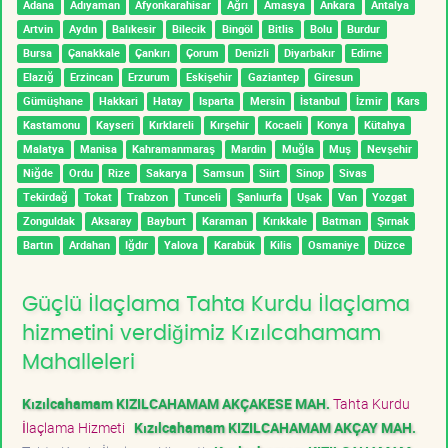
Adana
Adıyaman
Afyonkarahisar
Ağrı
Amasya
Ankara
Antalya
Artvin
Aydın
Balıkesir
Bilecik
Bingöl
Bitlis
Bolu
Burdur
Bursa
Çanakkale
Çankırı
Çorum
Denizli
Diyarbakır
Edirne
Elazığ
Erzincan
Erzurum
Eskişehir
Gaziantep
Giresun
Gümüşhane
Hakkari
Hatay
Isparta
Mersin
İstanbul
İzmir
Kars
Kastamonu
Kayseri
Kırklareli
Kırşehir
Kocaeli
Konya
Kütahya
Malatya
Manisa
Kahramanmaraş
Mardin
Muğla
Muş
Nevşehir
Niğde
Ordu
Rize
Sakarya
Samsun
Siirt
Sinop
Sivas
Tekirdağ
Tokat
Trabzon
Tunceli
Şanlıurfa
Uşak
Van
Yozgat
Zonguldak
Aksaray
Bayburt
Karaman
Kırıkkale
Batman
Şırnak
Bartın
Ardahan
Iğdır
Yalova
Karabük
Kilis
Osmaniye
Düzce
Güçlü İlaçlama Tahta Kurdu İlaçlama
hizmetini verdiğimiz Kızılcahamam
Mahalleleri
Kızılcahamam KIZILCAHAMAM AKÇAKESE MAH.
Tahta Kurdu
İlaçlama Hizmeti
Kızılcahamam KIZILCAHAMAM AKÇAY MAH.