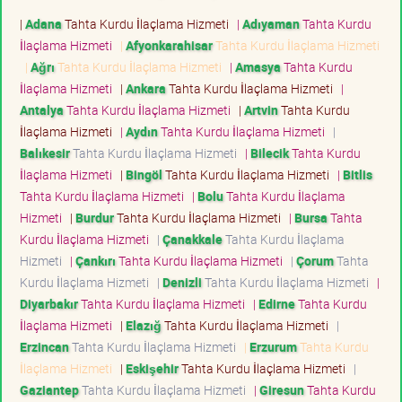
|
Adana
Tahta Kurdu İlaçlama Hizmeti
|
Adıyaman
Tahta Kurdu
İlaçlama Hizmeti
|
Afyonkarahisar
Tahta Kurdu İlaçlama Hizmeti
|
Ağrı
Tahta Kurdu İlaçlama Hizmeti
|
Amasya
Tahta Kurdu
İlaçlama Hizmeti
|
Ankara
Tahta Kurdu İlaçlama Hizmeti
|
Antalya
Tahta Kurdu İlaçlama Hizmeti
|
Artvin
Tahta Kurdu
İlaçlama Hizmeti
|
Aydın
Tahta Kurdu İlaçlama Hizmeti
|
Balıkesir
Tahta Kurdu İlaçlama Hizmeti
|
Bilecik
Tahta Kurdu
İlaçlama Hizmeti
|
Bingöl
Tahta Kurdu İlaçlama Hizmeti
|
Bitlis
Tahta Kurdu İlaçlama Hizmeti
|
Bolu
Tahta Kurdu İlaçlama
Hizmeti
|
Burdur
Tahta Kurdu İlaçlama Hizmeti
|
Bursa
Tahta
Kurdu İlaçlama Hizmeti
|
Çanakkale
Tahta Kurdu İlaçlama
Hizmeti
|
Çankırı
Tahta Kurdu İlaçlama Hizmeti
|
Çorum
Tahta
Kurdu İlaçlama Hizmeti
|
Denizli
Tahta Kurdu İlaçlama Hizmeti
|
Diyarbakır
Tahta Kurdu İlaçlama Hizmeti
|
Edirne
Tahta Kurdu
İlaçlama Hizmeti
|
Elazığ
Tahta Kurdu İlaçlama Hizmeti
|
Erzincan
Tahta Kurdu İlaçlama Hizmeti
|
Erzurum
Tahta Kurdu
İlaçlama Hizmeti
|
Eskişehir
Tahta Kurdu İlaçlama Hizmeti
|
Gaziantep
Tahta Kurdu İlaçlama Hizmeti
|
Giresun
Tahta Kurdu