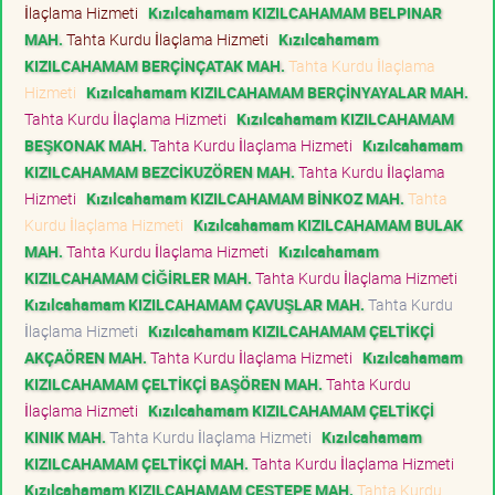
İlaçlama Hizmeti
Kızılcahamam KIZILCAHAMAM BELPINAR
MAH.
Tahta Kurdu İlaçlama Hizmeti
Kızılcahamam
KIZILCAHAMAM BERÇİNÇATAK MAH.
Tahta Kurdu İlaçlama
Hizmeti
Kızılcahamam KIZILCAHAMAM BERÇİNYAYALAR MAH.
Tahta Kurdu İlaçlama Hizmeti
Kızılcahamam KIZILCAHAMAM
BEŞKONAK MAH.
Tahta Kurdu İlaçlama Hizmeti
Kızılcahamam
KIZILCAHAMAM BEZCİKUZÖREN MAH.
Tahta Kurdu İlaçlama
Hizmeti
Kızılcahamam KIZILCAHAMAM BİNKOZ MAH.
Tahta
Kurdu İlaçlama Hizmeti
Kızılcahamam KIZILCAHAMAM BULAK
MAH.
Tahta Kurdu İlaçlama Hizmeti
Kızılcahamam
KIZILCAHAMAM CİĞİRLER MAH.
Tahta Kurdu İlaçlama Hizmeti
Kızılcahamam KIZILCAHAMAM ÇAVUŞLAR MAH.
Tahta Kurdu
İlaçlama Hizmeti
Kızılcahamam KIZILCAHAMAM ÇELTİKÇİ
AKÇAÖREN MAH.
Tahta Kurdu İlaçlama Hizmeti
Kızılcahamam
KIZILCAHAMAM ÇELTİKÇİ BAŞÖREN MAH.
Tahta Kurdu
İlaçlama Hizmeti
Kızılcahamam KIZILCAHAMAM ÇELTİKÇİ
KINIK MAH.
Tahta Kurdu İlaçlama Hizmeti
Kızılcahamam
KIZILCAHAMAM ÇELTİKÇİ MAH.
Tahta Kurdu İlaçlama Hizmeti
Kızılcahamam KIZILCAHAMAM ÇEŞTEPE MAH.
Tahta Kurdu