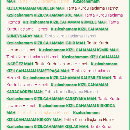
MAH.
Tahta Kurdu İlaçlama Hizmeti
Kızılcahamam
KIZILCAHAMAM GEBELER MAH.
Tahta Kurdu İlaçlama Hizmeti
Kızılcahamam KIZILCAHAMAM GÖL MAH.
Tahta Kurdu İlaçlama
Hizmeti
Kızılcahamam KIZILCAHAMAM GÜMELE MAH.
Tahta
Kurdu İlaçlama Hizmeti
Kızılcahamam KIZILCAHAMAM
GÜNEYSARAY MAH.
Tahta Kurdu İlaçlama Hizmeti
Kızılcahamam KIZILCAHAMAM İĞDİR MAH.
Tahta Kurdu
İlaçlama Hizmeti
Kızılcahamam KIZILCAHAMAM İĞMİR MAH.
Tahta Kurdu İlaçlama Hizmeti
Kızılcahamam KIZILCAHAMAM
İNCEĞEZ MAH.
Tahta Kurdu İlaçlama Hizmeti
Kızılcahamam
KIZILCAHAMAM İSMETPAŞA MAH.
Tahta Kurdu İlaçlama
Hizmeti
Kızılcahamam KIZILCAHAMAM KALEMLER MAH.
Tahta
Kurdu İlaçlama Hizmeti
Kızılcahamam KIZILCAHAMAM
KARACAÖREN MAH.
Tahta Kurdu İlaçlama Hizmeti
Kızılcahamam KIZILCAHAMAM KARŞIYAKA MAH.
Tahta Kurdu
İlaçlama Hizmeti
Kızılcahamam KIZILCAHAMAM KIRKIRCA
MAH.
Tahta Kurdu İlaçlama Hizmeti
Kızılcahamam
KIZILCAHAMAM KIRKÖY MAH.
Tahta Kurdu İlaçlama Hizmeti
Kızılcahamam KIZILCAHAMAM KIŞLAK MAH.
Tahta Kurdu