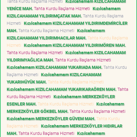
Tahta Kurdu İlaçlama Hizmeti
Kızılcahamam KIZILCAHAMAM
YENİCE MAH.
Tahta Kurdu İlaçlama Hizmeti
Kızılcahamam
KIZILCAHAMAM YILDIRIMÇATAK MAH.
Tahta Kurdu İlaçlama
Hizmeti
Kızılcahamam KIZILCAHAMAM YILDIRIMDEMİRCİLER
MAH.
Tahta Kurdu İlaçlama Hizmeti
Kızılcahamam
KIZILCAHAMAM YILDIRIMHACILAR MAH.
Tahta Kurdu İlaçlama
Hizmeti
Kızılcahamam KIZILCAHAMAM YILDIRIMÖREN MAH.
Tahta Kurdu İlaçlama Hizmeti
Kızılcahamam KIZILCAHAMAM
YILDIRIMYAĞLICA MAH.
Tahta Kurdu İlaçlama Hizmeti
Kızılcahamam KIZILCAHAMAM YUKARIADA MAH.
Tahta Kurdu
İlaçlama Hizmeti
Kızılcahamam KIZILCAHAMAM
YUKARIHÜYÜK MAH.
Tahta Kurdu İlaçlama Hizmeti
Kızılcahamam KIZILCAHAMAM YUKARIKARAÖREN MAH.
Tahta
Kurdu İlaçlama Hizmeti
Kızılcahamam MERKEZKÖYLER
ESENLER MAH.
Tahta Kurdu İlaçlama Hizmeti
Kızılcahamam
MERKEZKÖYLER GÖKBEL MAH.
Tahta Kurdu İlaçlama Hizmeti
Kızılcahamam MERKEZKÖYLER GÜVEM MAH.
Tahta Kurdu
İlaçlama Hizmeti
Kızılcahamam MERKEZKÖYLER HIDIRLAR
MAH.
Tahta Kurdu İlaçlama Hizmeti
Kızılcahamam