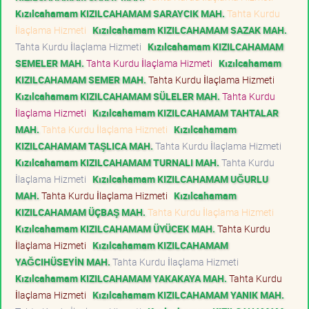
Kızılcahamam KIZILCAHAMAM SARAYCIK MAH.
Tahta Kurdu
İlaçlama Hizmeti
Kızılcahamam KIZILCAHAMAM SAZAK MAH.
Tahta Kurdu İlaçlama Hizmeti
Kızılcahamam KIZILCAHAMAM
SEMELER MAH.
Tahta Kurdu İlaçlama Hizmeti
Kızılcahamam
KIZILCAHAMAM SEMER MAH.
Tahta Kurdu İlaçlama Hizmeti
Kızılcahamam KIZILCAHAMAM SÜLELER MAH.
Tahta Kurdu
İlaçlama Hizmeti
Kızılcahamam KIZILCAHAMAM TAHTALAR
MAH.
Tahta Kurdu İlaçlama Hizmeti
Kızılcahamam
KIZILCAHAMAM TAŞLICA MAH.
Tahta Kurdu İlaçlama Hizmeti
Kızılcahamam KIZILCAHAMAM TURNALI MAH.
Tahta Kurdu
İlaçlama Hizmeti
Kızılcahamam KIZILCAHAMAM UĞURLU
MAH.
Tahta Kurdu İlaçlama Hizmeti
Kızılcahamam
KIZILCAHAMAM ÜÇBAŞ MAH.
Tahta Kurdu İlaçlama Hizmeti
Kızılcahamam KIZILCAHAMAM ÜYÜCEK MAH.
Tahta Kurdu
İlaçlama Hizmeti
Kızılcahamam KIZILCAHAMAM
YAĞCIHÜSEYİN MAH.
Tahta Kurdu İlaçlama Hizmeti
Kızılcahamam KIZILCAHAMAM YAKAKAYA MAH.
Tahta Kurdu
İlaçlama Hizmeti
Kızılcahamam KIZILCAHAMAM YANIK MAH.