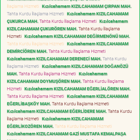
İlaçlama Hizmeti
Kızılcahamam KIZILCAHAMAM ÇIRPAN MAH.
Tahta Kurdu İlaçlama Hizmeti
Kızılcahamam KIZILCAHAMAM
ÇUKURCA MAH.
Tahta Kurdu İlaçlama Hizmeti
Kızılcahamam
KIZILCAHAMAM ÇUKURÖREN MAH.
Tahta Kurdu İlaçlama
Hizmeti
Kızılcahamam KIZILCAHAMAM DEĞİRMENÖNÜ MAH.
Tahta Kurdu İlaçlama Hizmeti
Kızılcahamam KIZILCAHAMAM
DEMİRCİÖREN MAH.
Tahta Kurdu İlaçlama Hizmeti
Kızılcahamam KIZILCAHAMAM DERENECİ MAH.
Tahta Kurdu
İlaçlama Hizmeti
Kızılcahamam KIZILCAHAMAM DOĞANÖZÜ
MAH.
Tahta Kurdu İlaçlama Hizmeti
Kızılcahamam
KIZILCAHAMAM DOYMUŞÖREN MAH.
Tahta Kurdu İlaçlama
Hizmeti
Kızılcahamam KIZILCAHAMAM EĞERLİALÖREN MAH.
Tahta Kurdu İlaçlama Hizmeti
Kızılcahamam KIZILCAHAMAM
EĞERLİBAŞKÖY MAH.
Tahta Kurdu İlaçlama Hizmeti
Kızılcahamam KIZILCAHAMAM EĞERLİDERE MAH.
Tahta Kurdu
İlaçlama Hizmeti
Kızılcahamam KIZILCAHAMAM
EĞERLİKOZÖREN MAH.
Tahta Kurdu İlaçlama Hizmeti
Kızılcahamam KIZILCAHAMAM GAZİ MUSTAFA KEMALPAŞA