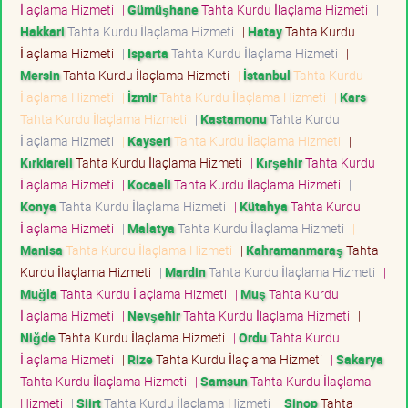
İlaçlama Hizmeti
|
Gümüşhane
Tahta Kurdu İlaçlama Hizmeti
|
Hakkari
Tahta Kurdu İlaçlama Hizmeti
|
Hatay
Tahta Kurdu
İlaçlama Hizmeti
|
Isparta
Tahta Kurdu İlaçlama Hizmeti
|
Mersin
Tahta Kurdu İlaçlama Hizmeti
|
İstanbul
Tahta Kurdu
İlaçlama Hizmeti
|
İzmir
Tahta Kurdu İlaçlama Hizmeti
|
Kars
Tahta Kurdu İlaçlama Hizmeti
|
Kastamonu
Tahta Kurdu
İlaçlama Hizmeti
|
Kayseri
Tahta Kurdu İlaçlama Hizmeti
|
Kırklareli
Tahta Kurdu İlaçlama Hizmeti
|
Kırşehir
Tahta Kurdu
İlaçlama Hizmeti
|
Kocaeli
Tahta Kurdu İlaçlama Hizmeti
|
Konya
Tahta Kurdu İlaçlama Hizmeti
|
Kütahya
Tahta Kurdu
İlaçlama Hizmeti
|
Malatya
Tahta Kurdu İlaçlama Hizmeti
|
Manisa
Tahta Kurdu İlaçlama Hizmeti
|
Kahramanmaraş
Tahta
Kurdu İlaçlama Hizmeti
|
Mardin
Tahta Kurdu İlaçlama Hizmeti
|
Muğla
Tahta Kurdu İlaçlama Hizmeti
|
Muş
Tahta Kurdu
İlaçlama Hizmeti
|
Nevşehir
Tahta Kurdu İlaçlama Hizmeti
|
Niğde
Tahta Kurdu İlaçlama Hizmeti
|
Ordu
Tahta Kurdu
İlaçlama Hizmeti
|
Rize
Tahta Kurdu İlaçlama Hizmeti
|
Sakarya
Tahta Kurdu İlaçlama Hizmeti
|
Samsun
Tahta Kurdu İlaçlama
Hizmeti
|
Siirt
Tahta Kurdu İlaçlama Hizmeti
|
Sinop
Tahta