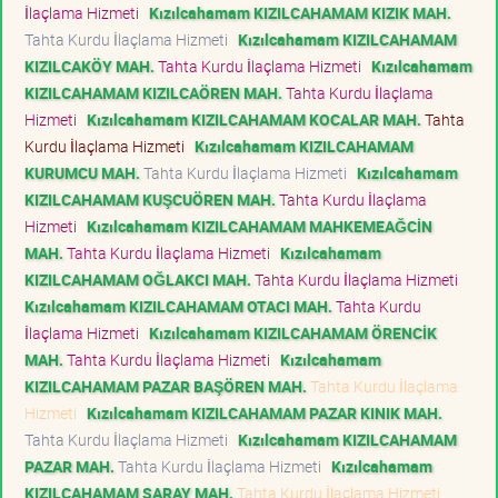
İlaçlama Hizmeti
Kızılcahamam KIZILCAHAMAM KIZIK MAH.
Tahta Kurdu İlaçlama Hizmeti
Kızılcahamam KIZILCAHAMAM
KIZILCAKÖY MAH.
Tahta Kurdu İlaçlama Hizmeti
Kızılcahamam
KIZILCAHAMAM KIZILCAÖREN MAH.
Tahta Kurdu İlaçlama
Hizmeti
Kızılcahamam KIZILCAHAMAM KOCALAR MAH.
Tahta
Kurdu İlaçlama Hizmeti
Kızılcahamam KIZILCAHAMAM
KURUMCU MAH.
Tahta Kurdu İlaçlama Hizmeti
Kızılcahamam
KIZILCAHAMAM KUŞCUÖREN MAH.
Tahta Kurdu İlaçlama
Hizmeti
Kızılcahamam KIZILCAHAMAM MAHKEMEAĞCİN
MAH.
Tahta Kurdu İlaçlama Hizmeti
Kızılcahamam
KIZILCAHAMAM OĞLAKCI MAH.
Tahta Kurdu İlaçlama Hizmeti
Kızılcahamam KIZILCAHAMAM OTACI MAH.
Tahta Kurdu
İlaçlama Hizmeti
Kızılcahamam KIZILCAHAMAM ÖRENCİK
MAH.
Tahta Kurdu İlaçlama Hizmeti
Kızılcahamam
KIZILCAHAMAM PAZAR BAŞÖREN MAH.
Tahta Kurdu İlaçlama
Hizmeti
Kızılcahamam KIZILCAHAMAM PAZAR KINIK MAH.
Tahta Kurdu İlaçlama Hizmeti
Kızılcahamam KIZILCAHAMAM
PAZAR MAH.
Tahta Kurdu İlaçlama Hizmeti
Kızılcahamam
KIZILCAHAMAM SARAY MAH.
Tahta Kurdu İlaçlama Hizmeti