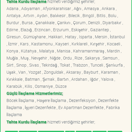
Tahta Kurdu İlaçlama
hizmeti verdiğimiz şehirler;
Adana , Adıyaman , Afyonkarahisar , Ağrı , Amasya , Ankara ,
Antalya , Artvin , Aydın , Balıkesir , Bilecik , Bingöl , Bitlis , Bolu ,
Burdur , Bursa , Çanakkale , Çankırı , Çorum , Denizli , Diyarbakır ,
Edirne , Elazığ , Erzincan , Erzurum , Eskişehir , Gaziantep ,
Giresun , Gümüşhane , Hakkari , Hatay , Isparta , Mersin , İstanbul
, İzmir , Kars , Kastamonu , Kayseri , Kırklareli , Kırşehir , Kocaeli ,
Konya , Kütahya , Malatya , Manisa , Kahramanmaraş , Mardin ,
Muğla , Muş , Nevşehir , Niğde , Ordu , Rize , Sakarya , Samsun ,
Siirt , Sinop , Sivas , Tekirdağ , Tokat , Trabzon , Tunceli , Şanlıurfa ,
Uşak , Van , Yozgat , Zonguldak , Aksaray , Bayburt , Karaman ,
Kırıkkale , Batman , Şırnak , Bartın , Ardahan , Iğdır , Yalova ,
Karabük , Kilis , Osmaniye , Düzce
Güçlü İlaçlama Hizmetlerimiz;
Böcek İlaçlama , Haşere İlaçlama , Dezenfeksiyon , Dezenfekte
İlaçlama , İşyeri Dezenfekte , Ev Apartman Dezenfekte , Fabrika
İlaçlama
Tahta Kurdu İlaçlama
hizmeti verdiğimiz şehirler;