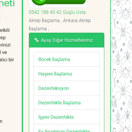
meti
0542 188 45 42 Güçlü Usta
ı
Akrep İlaçlama , Ankara Akrep
İlaçlama ,
tkili
rep
Ayaş Diğer Hizmetlerimiz
rinizi
l ve
Böcek İlaçlama
ıcı bir
Haşere İlaçlama
Dezenfeksiyon
Dezenfekte İlaçlama
İşyeri Dezenfekte
an
Ev Apartman Dezenfekte