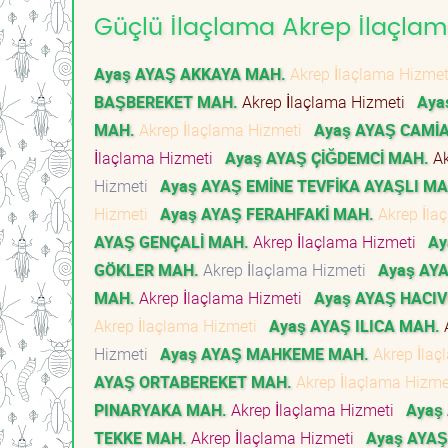
Güçlü İlaçlama Akrep İlaçlama
Ayaş AYAŞ AKKAYA MAH.
Akrep İlaçlama Hizme
BAŞBEREKET MAH.
Akrep İlaçlama Hizmeti
Aya
MAH.
Akrep İlaçlama Hizmeti
Ayaş AYAŞ CAMİA
İlaçlama Hizmeti
Ayaş AYAŞ ÇİĞDEMCİ MAH.
Ak
Hizmeti
Ayaş AYAŞ EMİNE TEVFİKA AYAŞLI MA
Hizmeti
Ayaş AYAŞ FERAHFAKİ MAH.
Akrep İla
AYAŞ GENÇALİ MAH.
Akrep İlaçlama Hizmeti
Ay
GÖKLER MAH.
Akrep İlaçlama Hizmeti
Ayaş AY
MAH.
Akrep İlaçlama Hizmeti
Ayaş AYAŞ HACIV
Akrep İlaçlama Hizmeti
Ayaş AYAŞ ILICA MAH.
A
Hizmeti
Ayaş AYAŞ MAHKEME MAH.
Akrep İla
AYAŞ ORTABEREKET MAH.
Akrep İlaçlama Hizm
PINARYAKA MAH.
Akrep İlaçlama Hizmeti
Ayaş
TEKKE MAH.
Akrep İlaçlama Hizmeti
Ayaş AYAŞ