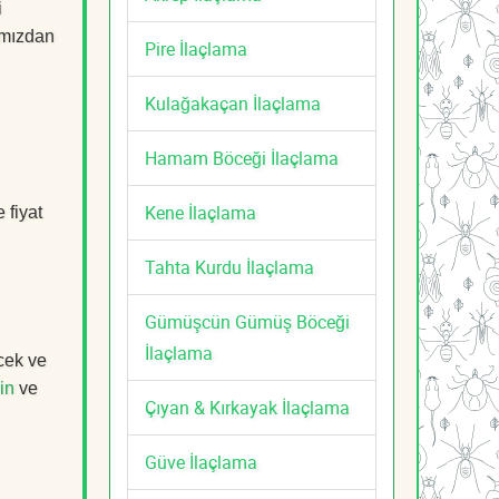
i
mızdan
Pire İlaçlama
Kulağakaçan İlaçlama
Hamam Böceği İlaçlama
Kene İlaçlama
 fiyat
Tahta Kurdu İlaçlama
Gümüşcün Gümüş Böceği
İlaçlama
cek ve
in
ve
Çıyan & Kırkayak İlaçlama
Güve İlaçlama