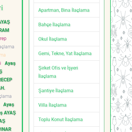
i
Apartman, Bina İlaçlama
AYAŞ
Bahçe İlaçlama
YRAM
rep
Okul İlaçlama
laçlama
Gemi, Tekne, Yat İlaçlama
ama
ti
Ayaş
Şirket Ofis ve İşyeri
Ş
İlaçlama
RECEP
H.
Şantiye İlaçlama
açlama
i
Ayaş
Villa İlaçlama
ş AYAŞ
Toplu Konut İlaçlama
AŞ
PINAR