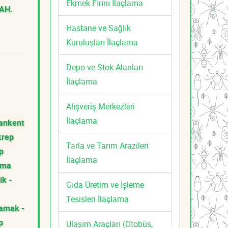
Ekmek Fırını İlaçlama
AH.
Hastane ve Sağlık
Kuruluşları İlaçlama
Depo ve Stok Alanları
İlaçlama
Alışveriş Merkezleri
İlaçlama
ankent
krep
Tarla ve Tarım Arazileri
p
İlaçlama
ama
ik -
Gıda Üretim ve İşleme
Tesisleri İlaçlama
amak -
p
Ulaşım Araçları (Otobüs,