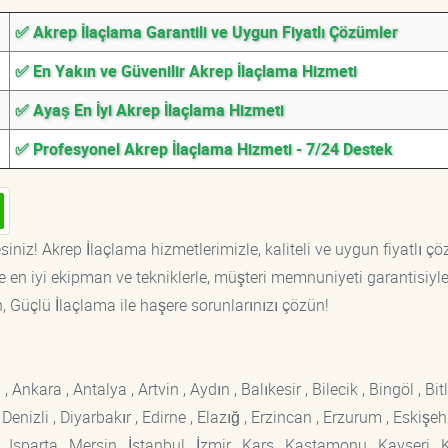
✅ Akrep İlaçlama Garantili ve Uygun Fiyatlı Çözümler
✅ En Yakın ve Güvenilir Akrep İlaçlama Hizmeti
✅ Ayaş En İyi Akrep İlaçlama Hizmeti
✅ Profesyonel Akrep İlaçlama Hizmeti - 7/24 Destek
iniz! Akrep İlaçlama hizmetlerimizle, kaliteli ve uygun fiyatlı ç
 en iyi ekipman ve tekniklerle, müşteri memnuniyeti garantisiyl
n, Güçlü İlaçlama ile haşere sorunlarınızı çözün!
kara , Antalya , Artvin , Aydın , Balıkesir , Bilecik , Bingöl , Bitli
enizli , Diyarbakır , Edirne , Elazığ , Erzincan , Erzurum , Eskişehi
sparta , Mersin , İstanbul , İzmir , Kars , Kastamonu , Kayseri , K