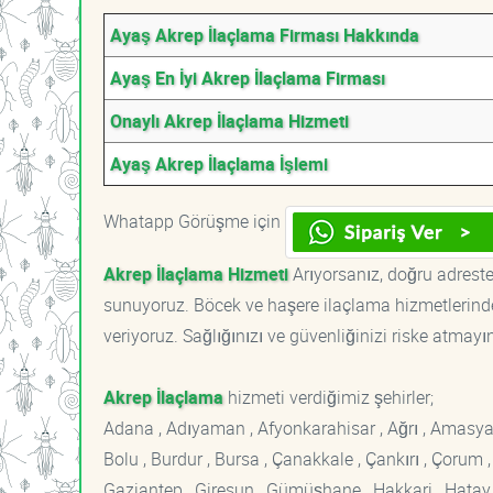
Ayaş Akrep İlaçlama Firması Hakkında
Ayaş En İyi Akrep İlaçlama Firması
Onaylı Akrep İlaçlama Hizmeti
Ayaş Akrep İlaçlama İşlemi
Whatapp Görüşme için
Akrep İlaçlama Hizmeti
Arıyorsanız, doğru adrestes
sunuyoruz. Böcek ve haşere ilaçlama hizmetlerinde
veriyoruz. Sağlığınızı ve güvenliğinizi riske atmayı
Akrep İlaçlama
hizmeti verdiğimiz şehirler;
Adana , Adıyaman , Afyonkarahisar , Ağrı , Amasya , An
Bolu , Burdur , Bursa , Çanakkale , Çankırı , Çorum , D
Gaziantep , Giresun , Gümüşhane , Hakkari , Hatay , I