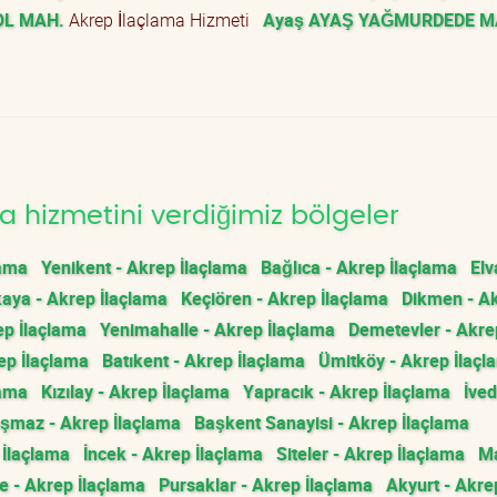
OL MAH.
Akrep İlaçlama Hizmeti
Ayaş AYAŞ YAĞMURDEDE M
 hizmetini verdiğimiz bölgeler
lama
Yenikent - Akrep İlaçlama
Bağlıca - Akrep İlaçlama
Elv
aya - Akrep İlaçlama
Keçiören - Akrep İlaçlama
Dikmen - A
ep İlaçlama
Yenimahalle - Akrep İlaçlama
Demetevler - Akre
ep İlaçlama
Batıkent - Akrep İlaçlama
Ümitköy - Akrep İlaçl
lama
Kızılay - Akrep İlaçlama
Yapracık - Akrep İlaçlama
İved
şmaz - Akrep İlaçlama
Başkent Sanayisi - Akrep İlaçlama
 İlaçlama
İncek - Akrep İlaçlama
Siteler - Akrep İlaçlama
M
e - Akrep İlaçlama
Pursaklar - Akrep İlaçlama
Akyurt - Akre