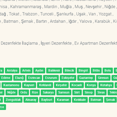
Manisa , Kahramanmaraş , Mardin , Muğla , Muş , Nevşehir , Niğde ,
rdağ , Tokat , Trabzon , Tunceli , Şanlıurfa , Uşak , Van , Yozgat ,
 Batman , Şırnak , Bartın , Ardahan , Iğdır , Yalova , Karabük , Kil
 Dezenfekte İlaçlama , İşyeri Dezenfekte , Ev Apartman Dezenfekt
ra
Antalya
Artvin
Aydın
Balıkesir
Bilecik
Bingöl
Bitlis
Bolu
Edirne
Elazığ
Erzincan
Erzurum
Eskişehir
Gaziantep
Giresun
G
Kastamonu
Kayseri
Kırklareli
Kırşehir
Kocaeli
Konya
Kütahya
ir
Niğde
Ordu
Rize
Sakarya
Samsun
Siirt
Sinop
Sivas
Tekir
t
Zonguldak
Aksaray
Bayburt
Karaman
Kırıkkale
Batman
Şırnak
zce