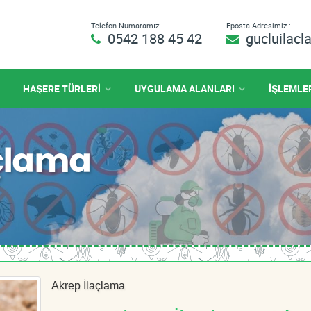
Telefon Numaramız:
Eposta Adresimiz :
0542 188 45 42
gucluilac
HAŞERE TÜRLERİ
UYGULAMA ALANLARI
İŞLEMLE
açlama
Akrep İlaçlama