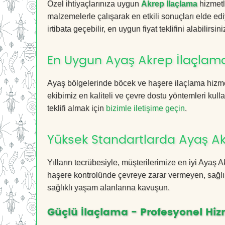
Özel ihtiyaçlarınıza uygun
Akrep İlaçlama
hizmetl
malzemelerle çalışarak en etkili sonuçları elde edi
irtibata geçebilir, en uygun fiyat teklifini alabilirsini
En Uygun Ayaş Akrep İlaçlam
Ayaş bölgelerinde böcek ve haşere ilaçlama hizme
ekibimiz en kaliteli ve çevre dostu yöntemleri kull
teklifi almak için
bizimle iletişime geçin
.
Yüksek Standartlarda Ayaş Ak
Yılların tecrübesiyle, müşterilerimize en iyi Ayaş
haşere kontrolünde çevreye zarar vermeyen, sağlık
sağlıklı yaşam alanlarına kavuşun.
Güçlü İlaçlama - Profesyonel Hiz