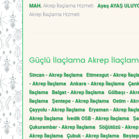
MAH.
Akrep İlaçlama Hizmeti
Ayaş AYAŞ ULUY
Akrep İlaçlama Hizmeti
Güçlü İlaçlama Akrep İlaçlama
Sincan - Akrep İlaçlama
Etimesgut - Akrep İlaç
- Akrep İlaçlama
Ankara - Akrep İlaçlama
Çank
İlaçlama
Balgat - Akrep İlaçlama
Gölbaşı - Akr
İlaçlama
Şentepe - Akrep İlaçlama
Ostim - Akr
Çayyolu - Akrep İlaçlama
Eryaman - Akrep İlaç
Akrep İlaçlama
İvedik OSB - Akrep İlaçlama
Şa
Çukurambar - Akrep İlaçlama
Söğütözü - Akrep
Akrep İlaçlama
Çubuk - Akrep İlaçlama
Beştep