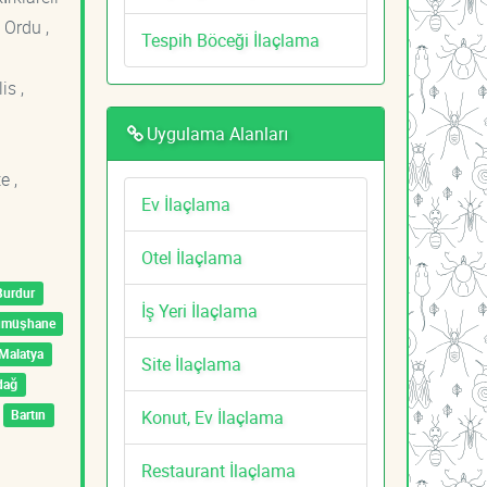
 Ordu ,
Tespih Böceği İlaçlama
is ,
Uygulama Alanları
e ,
Ev İlaçlama
Otel İlaçlama
Burdur
İş Yeri İlaçlama
ümüşhane
Malatya
Site İlaçlama
dağ
Konut, Ev İlaçlama
Bartın
Restaurant İlaçlama