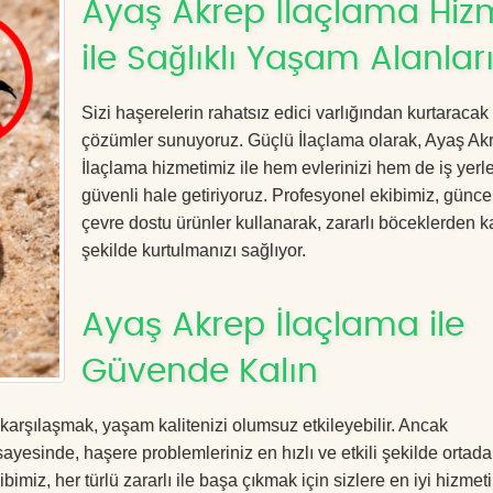
Ayaş Akrep İlaçlama Hiz
ile Sağlıklı Yaşam Alanlar
Sizi haşerelerin rahatsız edici varlığından kurtaracak e
çözümler sunuyoruz. Güçlü İlaçlama olarak, Ayaş Ak
İlaçlama hizmetimiz ile hem evlerinizi hem de iş yerle
güvenli hale getiriyoruz. Profesyonel ekibimiz, günce
çevre dostu ürünler kullanarak, zararlı böceklerden kal
şekilde kurtulmanızı sağlıyor.
Ayaş Akrep İlaçlama ile
Güvende Kalın
 karşılaşmak, yaşam kalitenizi olumsuz etkileyebilir. Ancak
yesinde, haşere problemleriniz en hızlı ve etkili şekilde ortad
imiz, her türlü zararlı ile başa çıkmak için sizlere en iyi hizmeti