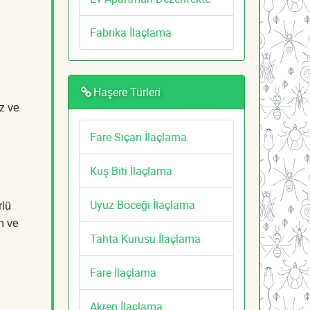
Fabrika İlaçlama
Haşere Türleri
z ve
Fare Sıçan İlaçlama
Kuş Biti İlaçlama
Uyuz Böceği İlaçlama
rlü
n ve
Tahta Kurusu İlaçlama
Fare İlaçlama
Akrep İlaçlama