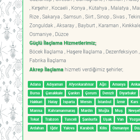
, Kırşehir , Kocaeli , Konya , Kütahya , Malatya , 
Rize , Sakarya , Samsun , Siirt , Sinop , Sivas , Teki
Zonguldak , Aksaray , Bayburt , Karaman , Kırıkkale ,
Osmaniye , Düzce
Güçlü İlaçlama Hizmetlerimiz;
Böcek İlaçlama , Haşere İlaçlama , Dezenfeksiyon ,
Fabrika İlaçlama
Akrep İlaçlama
hizmeti verdiğimiz şehirler;
Adana
Adıyaman
Afyonkarahisar
Ağrı
Amasya
Anka
Bursa
Çanakkale
Çankırı
Çorum
Denizli
Diyarbakır
Hakkari
Hatay
Isparta
Mersin
İstanbul
İzmir
Kars
Manisa
Kahramanmaraş
Mardin
Muğla
Muş
Nevşeh
Tokat
Trabzon
Tunceli
Şanlıurfa
Uşak
Van
Yozga
Ardahan
Iğdır
Yalova
Karabük
Kilis
Osmaniye
Dü