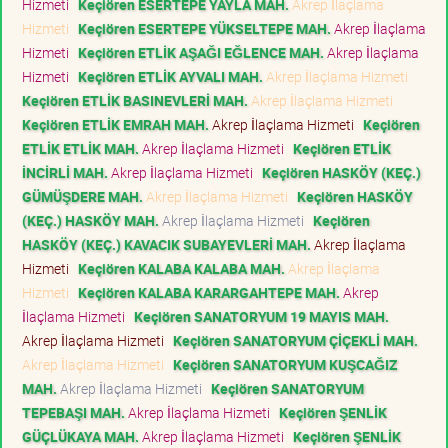
Hizmeti
Keçiören ESERTEPE YAYLA MAH.
Akrep İlaçlama
Hizmeti
Keçiören ESERTEPE YÜKSELTEPE MAH.
Akrep İlaçlama
Hizmeti
Keçiören ETLİK AŞAĞI EĞLENCE MAH.
Akrep İlaçlama
Hizmeti
Keçiören ETLİK AYVALI MAH.
Akrep İlaçlama Hizmeti
Keçiören ETLİK BASINEVLERİ MAH.
Akrep İlaçlama Hizmeti
Keçiören ETLİK EMRAH MAH.
Akrep İlaçlama Hizmeti
Keçiören
ETLİK ETLİK MAH.
Akrep İlaçlama Hizmeti
Keçiören ETLİK
İNCİRLİ MAH.
Akrep İlaçlama Hizmeti
Keçiören HASKÖY (KEÇ.)
GÜMÜŞDERE MAH.
Akrep İlaçlama Hizmeti
Keçiören HASKÖY
(KEÇ.) HASKÖY MAH.
Akrep İlaçlama Hizmeti
Keçiören
HASKÖY (KEÇ.) KAVACIK SUBAYEVLERİ MAH.
Akrep İlaçlama
Hizmeti
Keçiören KALABA KALABA MAH.
Akrep İlaçlama
Hizmeti
Keçiören KALABA KARARGAHTEPE MAH.
Akrep
İlaçlama Hizmeti
Keçiören SANATORYUM 19 MAYIS MAH.
Akrep İlaçlama Hizmeti
Keçiören SANATORYUM ÇİÇEKLİ MAH.
Akrep İlaçlama Hizmeti
Keçiören SANATORYUM KUŞCAĞIZ
MAH.
Akrep İlaçlama Hizmeti
Keçiören SANATORYUM
TEPEBAŞI MAH.
Akrep İlaçlama Hizmeti
Keçiören ŞENLİK
GÜÇLÜKAYA MAH.
Akrep İlaçlama Hizmeti
Keçiören ŞENLİK