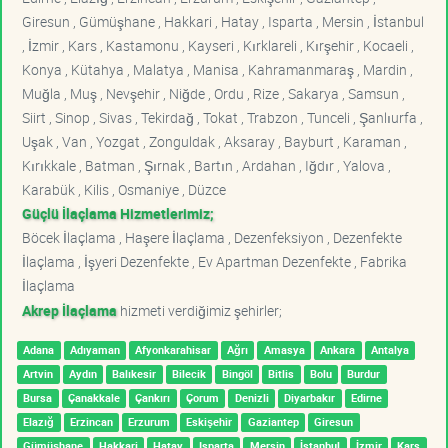
Giresun , Gümüşhane , Hakkari , Hatay , Isparta , Mersin , İstanbul
, İzmir , Kars , Kastamonu , Kayseri , Kırklareli , Kırşehir , Kocaeli ,
Konya , Kütahya , Malatya , Manisa , Kahramanmaraş , Mardin ,
Muğla , Muş , Nevşehir , Niğde , Ordu , Rize , Sakarya , Samsun ,
Siirt , Sinop , Sivas , Tekirdağ , Tokat , Trabzon , Tunceli , Şanlıurfa ,
Uşak , Van , Yozgat , Zonguldak , Aksaray , Bayburt , Karaman ,
Kırıkkale , Batman , Şırnak , Bartın , Ardahan , Iğdır , Yalova ,
Karabük , Kilis , Osmaniye , Düzce
Güçlü İlaçlama Hizmetlerimiz;
Böcek İlaçlama , Haşere İlaçlama , Dezenfeksiyon , Dezenfekte
İlaçlama , İşyeri Dezenfekte , Ev Apartman Dezenfekte , Fabrika
İlaçlama
Akrep İlaçlama
hizmeti verdiğimiz şehirler;
Adana
Adıyaman
Afyonkarahisar
Ağrı
Amasya
Ankara
Antalya
Artvin
Aydın
Balıkesir
Bilecik
Bingöl
Bitlis
Bolu
Burdur
Bursa
Çanakkale
Çankırı
Çorum
Denizli
Diyarbakır
Edirne
Elazığ
Erzincan
Erzurum
Eskişehir
Gaziantep
Giresun
Gümüşhane
Hakkari
Hatay
Isparta
Mersin
İstanbul
İzmir
Kars