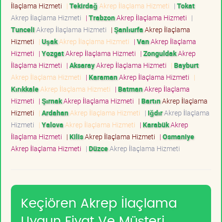
İlaçlama Hizmeti
|
Tekirdağ
Akrep İlaçlama Hizmeti
|
Tokat
Akrep İlaçlama Hizmeti
|
Trabzon
Akrep İlaçlama Hizmeti
|
Tunceli
Akrep İlaçlama Hizmeti
|
Şanlıurfa
Akrep İlaçlama
Hizmeti
|
Uşak
Akrep İlaçlama Hizmeti
|
Van
Akrep İlaçlama
Hizmeti
|
Yozgat
Akrep İlaçlama Hizmeti
|
Zonguldak
Akrep
İlaçlama Hizmeti
|
Aksaray
Akrep İlaçlama Hizmeti
|
Bayburt
Akrep İlaçlama Hizmeti
|
Karaman
Akrep İlaçlama Hizmeti
|
Kırıkkale
Akrep İlaçlama Hizmeti
|
Batman
Akrep İlaçlama
Hizmeti
|
Şırnak
Akrep İlaçlama Hizmeti
|
Bartın
Akrep İlaçlama
Hizmeti
|
Ardahan
Akrep İlaçlama Hizmeti
|
Iğdır
Akrep İlaçlama
Hizmeti
|
Yalova
Akrep İlaçlama Hizmeti
|
Karabük
Akrep
İlaçlama Hizmeti
|
Kilis
Akrep İlaçlama Hizmeti
|
Osmaniye
Akrep İlaçlama Hizmeti
|
Düzce
Akrep İlaçlama Hizmeti
Keçiören Akrep İlaçlama
Uygun Fiyat Ve Müşteri