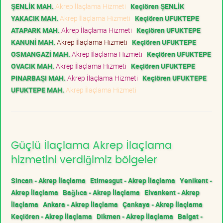
ŞENLİK MAH.
Akrep İlaçlama Hizmeti
Keçiören ŞENLİK
YAKACIK MAH.
Akrep İlaçlama Hizmeti
Keçiören UFUKTEPE
ATAPARK MAH.
Akrep İlaçlama Hizmeti
Keçiören UFUKTEPE
KANUNİ MAH.
Akrep İlaçlama Hizmeti
Keçiören UFUKTEPE
OSMANGAZİ MAH.
Akrep İlaçlama Hizmeti
Keçiören UFUKTEPE
OVACIK MAH.
Akrep İlaçlama Hizmeti
Keçiören UFUKTEPE
PINARBAŞI MAH.
Akrep İlaçlama Hizmeti
Keçiören UFUKTEPE
UFUKTEPE MAH.
Akrep İlaçlama Hizmeti
Güçlü İlaçlama Akrep İlaçlama
hizmetini verdiğimiz bölgeler
Sincan - Akrep İlaçlama
Etimesgut - Akrep İlaçlama
Yenikent -
Akrep İlaçlama
Bağlıca - Akrep İlaçlama
Elvankent - Akrep
İlaçlama
Ankara - Akrep İlaçlama
Çankaya - Akrep İlaçlama
Keçiören - Akrep İlaçlama
Dikmen - Akrep İlaçlama
Balgat -