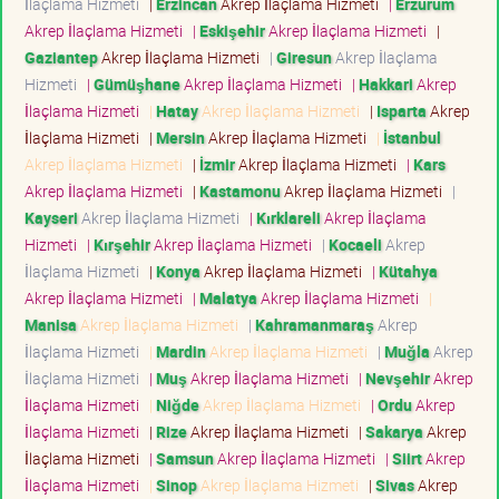
İlaçlama Hizmeti
|
Erzincan
Akrep İlaçlama Hizmeti
|
Erzurum
Akrep İlaçlama Hizmeti
|
Eskişehir
Akrep İlaçlama Hizmeti
|
Gaziantep
Akrep İlaçlama Hizmeti
|
Giresun
Akrep İlaçlama
Hizmeti
|
Gümüşhane
Akrep İlaçlama Hizmeti
|
Hakkari
Akrep
İlaçlama Hizmeti
|
Hatay
Akrep İlaçlama Hizmeti
|
Isparta
Akrep
İlaçlama Hizmeti
|
Mersin
Akrep İlaçlama Hizmeti
|
İstanbul
Akrep İlaçlama Hizmeti
|
İzmir
Akrep İlaçlama Hizmeti
|
Kars
Akrep İlaçlama Hizmeti
|
Kastamonu
Akrep İlaçlama Hizmeti
|
Kayseri
Akrep İlaçlama Hizmeti
|
Kırklareli
Akrep İlaçlama
Hizmeti
|
Kırşehir
Akrep İlaçlama Hizmeti
|
Kocaeli
Akrep
İlaçlama Hizmeti
|
Konya
Akrep İlaçlama Hizmeti
|
Kütahya
Akrep İlaçlama Hizmeti
|
Malatya
Akrep İlaçlama Hizmeti
|
Manisa
Akrep İlaçlama Hizmeti
|
Kahramanmaraş
Akrep
İlaçlama Hizmeti
|
Mardin
Akrep İlaçlama Hizmeti
|
Muğla
Akrep
İlaçlama Hizmeti
|
Muş
Akrep İlaçlama Hizmeti
|
Nevşehir
Akrep
İlaçlama Hizmeti
|
Niğde
Akrep İlaçlama Hizmeti
|
Ordu
Akrep
İlaçlama Hizmeti
|
Rize
Akrep İlaçlama Hizmeti
|
Sakarya
Akrep
İlaçlama Hizmeti
|
Samsun
Akrep İlaçlama Hizmeti
|
Siirt
Akrep
İlaçlama Hizmeti
|
Sinop
Akrep İlaçlama Hizmeti
|
Sivas
Akrep