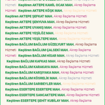
Hizmeti
Keçiören AKTEPE KAMİL OCAK MAH.
Akrep İlaçlama
Hizmeti
Keçiören AKTEPE KÖŞK MAH.
Akrep İlaçlama Hizmeti
Keçiören AKTEPE ŞEFKAT MAH.
Akrep İlaçlama Hizmeti
Keçiören AKTEPE ŞENYUVA MAH.
Akrep İlaçlama Hizmeti
Keçiören AKTEPE UYANIŞ MAH.
Akrep İlaçlama Hizmeti
Keçiören AKTEPE YEŞİLÖZ MAH.
Akrep İlaçlama Hizmeti
Keçiören AKTEPE YEŞİLTEPE MAH.
Akrep İlaçlama Hizmeti
Keçiören BAĞLUM BAĞLUM GÜZELYURT MAH.
Akrep İlaçlama
Hizmeti
Keçiören BAĞLUM ÇALSEKİ MAH.
Akrep İlaçlama
Hizmeti
Keçiören BAĞLUM HİSAR MAH.
Akrep İlaçlama Hizmeti
Keçiören BAĞLUM KAFKAS MAH.
Akrep İlaçlama Hizmeti
Keçiören BAĞLUM KARAKAYA MAH.
Akrep İlaçlama Hizmeti
Keçiören BAĞLUM KARŞIYAKA MAH.
Akrep İlaçlama Hizmeti
Keçiören BAĞLUM KÖSRELİK MAH.
Akrep İlaçlama Hizmeti
Keçiören BAĞLUM SARIBEYLER MAH.
Akrep İlaçlama Hizmeti
Keçiören ESERTEPE ESERTEPE MAH.
Akrep İlaçlama Hizmeti
Keçiören ESERTEPE SANCAKTEPE MAH.
Akrep İlaçlama Hizmeti
Keçiören ESERTEPE ŞEHİT KUBİLAY MAH.
Akrep İlaçlama