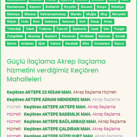
Kastamonu
Kayseri
Kırklareli
Kırşehir
Kocaeli
Konya
Kütahya
Malatya
Manisa
Kahramanmaraş
Mardin
Muğla
Muş
Nevşehir
Niğde
Ordu
Rize
Sakarya
Samsun
Siirt
Sinop
Sivas
Tekirdağ
Tokat
Trabzon
Tunceli
Şanlıurfa
Uşak
Van
Yozgat
Zonguldak
Aksaray
Bayburt
Karaman
Kırıkkale
Batman
Şırnak
Bartın
Ardahan
Iğdır
Yalova
Karabük
Kilis
Osmaniye
Düzce
Güçlü İlaçlama Akrep İlaçlama
hizmetini verdiğimiz Keçiören
Mahalleleri
Keçiören AKTEPE 23 NİSAN MAH.
Akrep İlaçlama Hizmeti
Keçiören AKTEPE ADNAN MENDERES MAH.
Akrep İlaçlama
Hizmeti
Keçiören AKTEPE AKTEPE MAH.
Akrep İlaçlama
Hizmeti
Keçiören AKTEPE BADEMLİK MAH.
Akrep İlaçlama
Hizmeti
Keçiören AKTEPE BAĞLARBAŞI MAH.
Akrep İlaçlama
Hizmeti
Keçiören AKTEPE ÇALDIRAN MAH.
Akrep İlaçlama
Hizmeti
Keçiören AKTEPE GÜZELYURT MAH.
Akrep İlaçlama