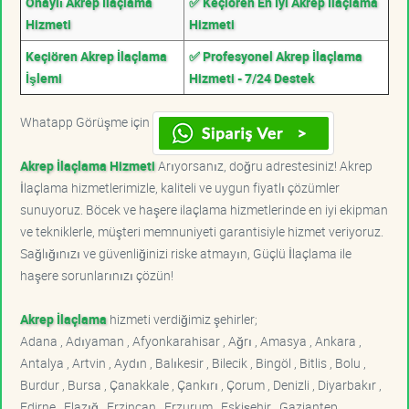
Onaylı Akrep İlaçlama
✅ Keçiören En İyi Akrep İlaçlama
Hizmeti
Hizmeti
Keçiören Akrep İlaçlama
✅ Profesyonel Akrep İlaçlama
İşlemi
Hizmeti - 7/24 Destek
Whatapp Görüşme için
Akrep İlaçlama Hizmeti
Arıyorsanız, doğru adrestesiniz! Akrep
İlaçlama hizmetlerimizle, kaliteli ve uygun fiyatlı çözümler
sunuyoruz. Böcek ve haşere ilaçlama hizmetlerinde en iyi ekipman
ve tekniklerle, müşteri memnuniyeti garantisiyle hizmet veriyoruz.
Sağlığınızı ve güvenliğinizi riske atmayın, Güçlü İlaçlama ile
haşere sorunlarınızı çözün!
Akrep İlaçlama
hizmeti verdiğimiz şehirler;
Adana , Adıyaman , Afyonkarahisar , Ağrı , Amasya , Ankara ,
Antalya , Artvin , Aydın , Balıkesir , Bilecik , Bingöl , Bitlis , Bolu ,
Burdur , Bursa , Çanakkale , Çankırı , Çorum , Denizli , Diyarbakır ,
Edirne , Elazığ , Erzincan , Erzurum , Eskişehir , Gaziantep ,