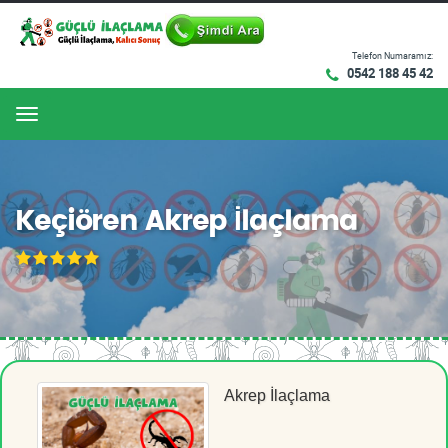
Telefon Numaramız:
0542 188 45 42
Menu
Keçiören Akrep İlaçlama
Akrep İlaçlama