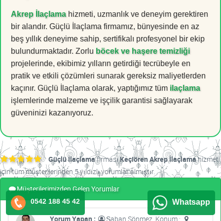
Akrep İlaçlama
hizmeti, uzmanlık ve deneyim gerektiren
bir alandır. Güçlü İlaçlama firmamız, bünyesinde en az
beş yıllık deneyime sahip, sertifikalı profesyonel bir ekip
bulundurmaktadır. Zorlu
böcek ve haşere temizliği
projelerinde, ekibimiz yılların getirdiği tecrübeyle en
pratik ve etkili çözümleri sunarak gereksiz maliyetlerden
kaçınır. Güçlü İlaçlama olarak, yaptığımız tüm
ilaçlama
işlemlerinde malzeme ve işçilik garantisi sağlayarak
güveninizi kazanıyoruz.
Güçlü İlaçlama
firması
Keçiören Akrep İlaçlama
hizmeti
için tüm müşterilerinden 5 yıldızlı yorumlar almıştır.
Müşterilerimizden Gelen Yorumlar
0542 188 45 42
Whatsapp
Yorum Yapan :
Şaban Sönmez, Konum :