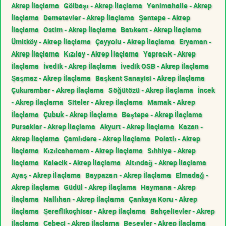
Akrep İlaçlama
Gölbaşı - Akrep İlaçlama
Yenimahalle - Akrep
İlaçlama
Demetevler - Akrep İlaçlama
Şentepe - Akrep
İlaçlama
Ostim - Akrep İlaçlama
Batıkent - Akrep İlaçlama
Ümitköy - Akrep İlaçlama
Çayyolu - Akrep İlaçlama
Eryaman -
Akrep İlaçlama
Kızılay - Akrep İlaçlama
Yapracık - Akrep
İlaçlama
İvedik - Akrep İlaçlama
İvedik OSB - Akrep İlaçlama
Şaşmaz - Akrep İlaçlama
Başkent Sanayisi - Akrep İlaçlama
Çukurambar - Akrep İlaçlama
Söğütözü - Akrep İlaçlama
İncek
- Akrep İlaçlama
Siteler - Akrep İlaçlama
Mamak - Akrep
İlaçlama
Çubuk - Akrep İlaçlama
Beştepe - Akrep İlaçlama
Pursaklar - Akrep İlaçlama
Akyurt - Akrep İlaçlama
Kazan -
Akrep İlaçlama
Çamlıdere - Akrep İlaçlama
Polatlı - Akrep
İlaçlama
Kızılcahamam - Akrep İlaçlama
Sıhhiye - Akrep
İlaçlama
Kalecik - Akrep İlaçlama
Altındağ - Akrep İlaçlama
Ayaş - Akrep İlaçlama
Baypazarı - Akrep İlaçlama
Elmadağ -
Akrep İlaçlama
Güdül - Akrep İlaçlama
Haymana - Akrep
İlaçlama
Nallıhan - Akrep İlaçlama
Çankaya Koru - Akrep
İlaçlama
Şereflikoçhisar - Akrep İlaçlama
Bahçelievler - Akrep
İlaçlama
Cebeci - Akrep İlaçlama
Beşevler - Akrep İlaçlama