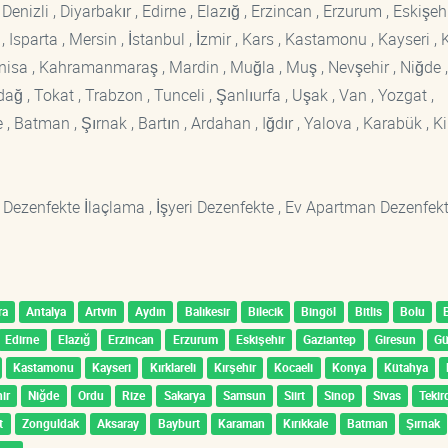
enizli , Diyarbakır , Edirne , Elazığ , Erzincan , Erzurum , Eskişehi
sparta , Mersin , İstanbul , İzmir , Kars , Kastamonu , Kayseri , K
Manisa , Kahramanmaraş , Mardin , Muğla , Muş , Nevşehir , Niğde ,
rdağ , Tokat , Trabzon , Tunceli , Şanlıurfa , Uşak , Van , Yozgat ,
 Batman , Şırnak , Bartın , Ardahan , Iğdır , Yalova , Karabük , Kil
 Dezenfekte İlaçlama , İşyeri Dezenfekte , Ev Apartman Dezenfekt
ra
Antalya
Artvin
Aydın
Balıkesir
Bilecik
Bingöl
Bitlis
Bolu
Edirne
Elazığ
Erzincan
Erzurum
Eskişehir
Gaziantep
Giresun
G
Kastamonu
Kayseri
Kırklareli
Kırşehir
Kocaeli
Konya
Kütahya
ir
Niğde
Ordu
Rize
Sakarya
Samsun
Siirt
Sinop
Sivas
Tekir
t
Zonguldak
Aksaray
Bayburt
Karaman
Kırıkkale
Batman
Şırnak