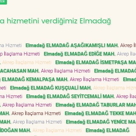
zce
a hizmetini verdiğimiz Elmadağ
ama Hizmeti
Elmadağ ELMADAĞ AŞAĞIKAMIŞLI MAH.
Akrep İ
p İlaçlama Hizmeti
Elmadağ ELMADAĞ EDİĞE MAH.
Akrep İl
.
Akrep İlaçlama Hizmeti
Elmadağ ELMADAĞ İSMETPAŞA MA
RACAHASAN MAH.
Akrep İlaçlama Hizmeti
Elmadağ ELMADA
ğ ELMADAĞ KEMALPAŞA MAH.
Akrep İlaçlama Hizmeti
Elma
meti
Elmadağ ELMADAĞ KUŞÇUALİ MAH.
Akrep İlaçlama Hiz
ama Hizmeti
Elmadağ ELMADAĞ SEYİTCEMALİ MAH.
Akrep İl
.
Akrep İlaçlama Hizmeti
Elmadağ ELMADAĞ TABURLAR MAH
MAH.
Akrep İlaçlama Hizmeti
Elmadağ ELMADAĞ TEKKE MAH
 MAH.
Akrep İlaçlama Hizmeti
Elmadağ ELMADAĞ YENİCE MA
İDOĞAN MAH.
Akrep İlaçlama Hizmeti
Elmadağ ELMADAĞ