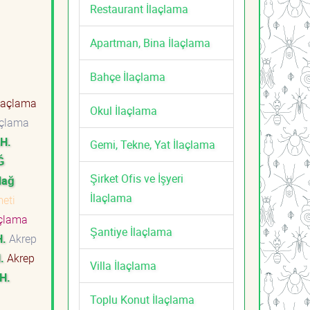
Restaurant İlaçlama
Apartman, Bina İlaçlama
Bahçe İlaçlama
laçlama
Okul İlaçlama
açlama
H.
Gemi, Tekne, Yat İlaçlama
Ğ
Şirket Ofis ve İşyeri
dağ
İlaçlama
meti
açlama
Şantiye İlaçlama
.
Akrep
.
Akrep
Villa İlaçlama
H.
Toplu Konut İlaçlama