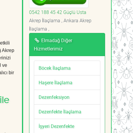
0542 188 45 42 Güçlü Usta
Akrep İlaçlama , Ankara Akrep
İlaçlama ,
Elmadağ Diğer
tkili
Hizmetlerimiz
ğ Akrep
rinizi
l ve
Böcek İlaçlama
ıcı bir
Haşere İlaçlama
Dezenfeksiyon
le
Dezenfekte İlaçlama
İşyeri Dezenfekte