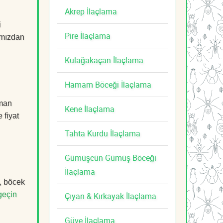
Akrep İlaçlama
i
Pire İlaçlama
mızdan
Kulağakaçan İlaçlama
Hamam Böceği İlaçlama
zman
Kene İlaçlama
 fiyat
Tahta Kurdu İlaçlama
Gümüşcün Gümüş Böceği
İlaçlama
k, böcek
geçin
Çıyan & Kırkayak İlaçlama
Güve İlaçlama