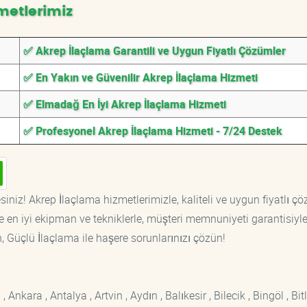
metlerimiz
✅ Akrep İlaçlama Garantili ve Uygun Fiyatlı Çözümler
✅ En Yakın ve Güvenilir Akrep İlaçlama Hizmeti
✅ Elmadağ En İyi Akrep İlaçlama Hizmeti
✅ Profesyonel Akrep İlaçlama Hizmeti - 7/24 Destek
iniz! Akrep İlaçlama hizmetlerimizle, kaliteli ve uygun fiyatlı ç
 en iyi ekipman ve tekniklerle, müşteri memnuniyeti garantisiyl
n, Güçlü İlaçlama ile haşere sorunlarınızı çözün!
kara , Antalya , Artvin , Aydın , Balıkesir , Bilecik , Bingöl , Bitli