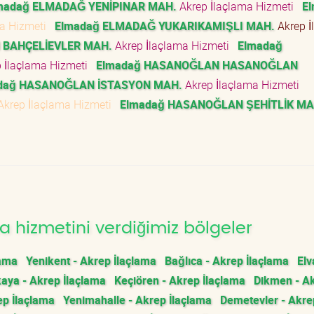
madağ ELMADAĞ YENİPINAR MAH.
Akrep İlaçlama Hizmeti
E
ma Hizmeti
Elmadağ ELMADAĞ YUKARIKAMIŞLI MAH.
Akrep İ
BAHÇELİEVLER MAH.
Akrep İlaçlama Hizmeti
Elmadağ
 İlaçlama Hizmeti
Elmadağ HASANOĞLAN HASANOĞLAN
dağ HASANOĞLAN İSTASYON MAH.
Akrep İlaçlama Hizmeti
krep İlaçlama Hizmeti
Elmadağ HASANOĞLAN ŞEHİTLİK MA
 hizmetini verdiğimiz bölgeler
lama
Yenikent - Akrep İlaçlama
Bağlıca - Akrep İlaçlama
Elv
aya - Akrep İlaçlama
Keçiören - Akrep İlaçlama
Dikmen - A
ep İlaçlama
Yenimahalle - Akrep İlaçlama
Demetevler - Akre