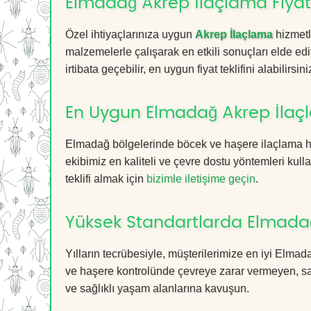
Elmadağ Akrep İlaçlama Fiyat
Özel ihtiyaçlarınıza uygun
Akrep İlaçlama
hizmetl
malzemelerle çalışarak en etkili sonuçları elde edi
irtibata geçebilir, en uygun fiyat teklifini alabilirsini
En Uygun Elmadağ Akrep İlaç
Elmadağ bölgelerinde böcek ve haşere ilaçlama hi
ekibimiz en kaliteli ve çevre dostu yöntemleri kull
teklifi almak için
bizimle iletişime geçin
.
Yüksek Standartlarda Elmada
Yılların tecrübesiyle, müşterilerimize en iyi Elm
ve haşere kontrolünde çevreye zarar vermeyen, sağ
ve sağlıklı yaşam alanlarına kavuşun.