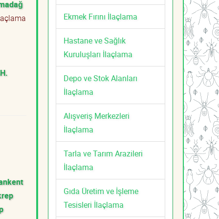
lmadağ
Ekmek Fırını İlaçlama
laçlama
Hastane ve Sağlık
Kuruluşları İlaçlama
H.
Depo ve Stok Alanları
İlaçlama
Alışveriş Merkezleri
İlaçlama
Tarla ve Tarım Arazileri
İlaçlama
ankent
Gıda Üretim ve İşleme
krep
Tesisleri İlaçlama
p