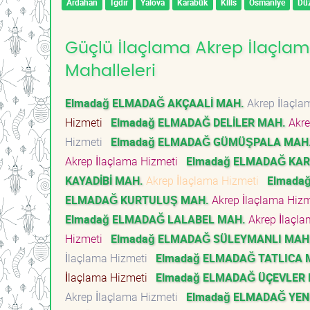
Ardahan
Iğdır
Yalova
Karabük
Kilis
Osmaniye
Dü
Güçlü İlaçlama Akrep İlaçlam
Mahalleleri
Elmadağ ELMADAĞ AKÇAALİ MAH.
Akrep İlaçl
Hizmeti
Elmadağ ELMADAĞ DELİLER MAH.
Akre
Hizmeti
Elmadağ ELMADAĞ GÜMÜŞPALA MAH
Akrep İlaçlama Hizmeti
Elmadağ ELMADAĞ KA
KAYADİBİ MAH.
Akrep İlaçlama Hizmeti
Elmada
ELMADAĞ KURTULUŞ MAH.
Akrep İlaçlama Hiz
Elmadağ ELMADAĞ LALABEL MAH.
Akrep İlaçl
Hizmeti
Elmadağ ELMADAĞ SÜLEYMANLI MAH
İlaçlama Hizmeti
Elmadağ ELMADAĞ TATLICA 
İlaçlama Hizmeti
Elmadağ ELMADAĞ ÜÇEVLER
Akrep İlaçlama Hizmeti
Elmadağ ELMADAĞ YEN