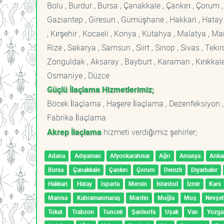
Bolu , Burdur , Bursa , Çanakkale , Çankırı , Çorum , D
Gaziantep , Giresun , Gümüşhane , Hakkari , Hatay , I
, Kırşehir , Kocaeli , Konya , Kütahya , Malatya , 
Rize , Sakarya , Samsun , Siirt , Sinop , Sivas , Teki
Zonguldak , Aksaray , Bayburt , Karaman , Kırıkkale ,
Osmaniye , Düzce
Güçlü İlaçlama Hizmetlerimiz;
Böcek İlaçlama , Haşere İlaçlama , Dezenfeksiyon ,
Fabrika İlaçlama
Akrep İlaçlama
hizmeti verdiğimiz şehirler;
Adana
Adıyaman
Afyonkarahisar
Ağrı
Amasya
Anka
Bursa
Çanakkale
Çankırı
Çorum
Denizli
Diyarbakır
Hakkari
Hatay
Isparta
Mersin
İstanbul
İzmir
Kars
Manisa
Kahramanmaraş
Mardin
Muğla
Muş
Nevşeh
Tokat
Trabzon
Tunceli
Şanlıurfa
Uşak
Van
Yozga