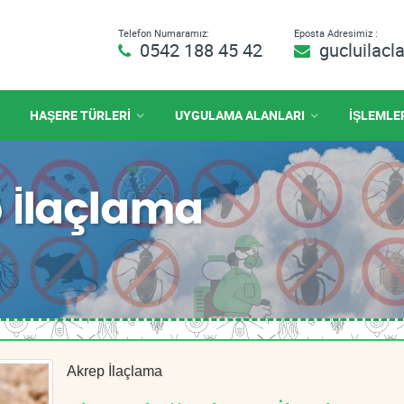
Telefon Numaramız:
Eposta Adresimiz :
0542 188 45 42
gucluilac
HAŞERE TÜRLERİ
UYGULAMA ALANLARI
İŞLEMLE
 İlaçlama
Akrep İlaçlama