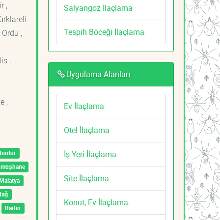
r ,
Salyangoz İlaçlama
ırklareli
Tespih Böceği İlaçlama
 Ordu ,
is ,
Uygulama Alanları
e ,
Ev İlaçlama
Otel İlaçlama
İş Yeri İlaçlama
Burdur
ümüşhane
Site İlaçlama
Malatya
dağ
Konut, Ev İlaçlama
Bartın