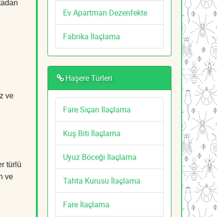
rtadan
Ev Apartman Dezenfekte
Fabrika İlaçlama
Haşere Türleri
z ve
Fare Sıçan İlaçlama
Kuş Biti İlaçlama
Uyuz Böceği İlaçlama
r türlü
n ve
Tahta Kurusu İlaçlama
Fare İlaçlama