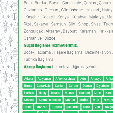
Bolu , Burdur , Bursa , Çanakkale , Çankırı , Çorum , D
Gaziantep , Giresun , Gümüşhane , Hakkari , Hatay , I
, Kırşehir , Kocaeli , Konya , Kütahya , Malatya , 
Rize , Sakarya , Samsun , Siirt , Sinop , Sivas , Teki
Zonguldak , Aksaray , Bayburt , Karaman , Kırıkkale ,
Osmaniye , Düzce
Güçlü İlaçlama Hizmetlerimiz;
Böcek İlaçlama , Haşere İlaçlama , Dezenfeksiyon ,
Fabrika İlaçlama
Akrep İlaçlama
hizmeti verdiğimiz şehirler;
Adana
Adıyaman
Afyonkarahisar
Ağrı
Amasya
Anka
Bursa
Çanakkale
Çankırı
Çorum
Denizli
Diyarbakır
Hakkari
Hatay
Isparta
Mersin
İstanbul
İzmir
Kars
Manisa
Kahramanmaraş
Mardin
Muğla
Muş
Nevşeh
Tokat
Trabzon
Tunceli
Şanlıurfa
Uşak
Van
Yozga