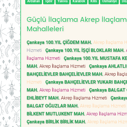
Ardahan
Iğdır
Yalova
Karabük
Kilis
Osmaniye
Dü
Güçlü İlaçlama Akrep İlaçlam
Mahalleleri
Çankaya 100.YIL ÇİĞDEM MAH.
Akrep İlaçlama 
Hizmeti
Çankaya 100.YIL İŞÇİ BLOKLARI MAH.
A
İlaçlama Hizmeti
Çankaya 100.YIL MUSTAFA K
MAH.
Akrep İlaçlama Hizmeti
Çankaya AHLATLI
BAHÇELİEVLER BAHÇELİEVLER MAH.
Akrep İlaç
Hizmeti
Çankaya BAHÇELİEVLER YUKARI BAHÇ
MAH.
Akrep İlaçlama Hizmeti
Çankaya BALGAT 
EHLİBEYT MAH.
Akrep İlaçlama Hizmeti
Çankay
BALGAT OĞUZLAR MAH.
Akrep İlaçlama Hizmet
BİLKENT MUTLUKENT MAH.
Akrep İlaçlama Hiz
Çankaya BİRLİK BİRLİK MAH.
Akrep İlaçlama Hiz