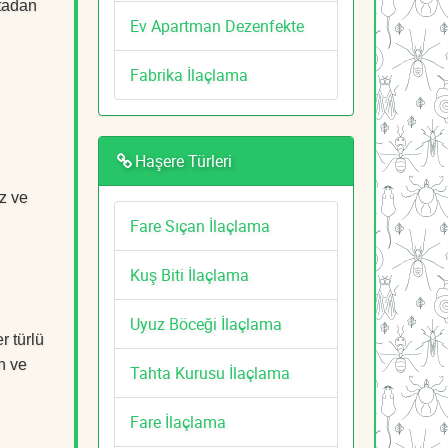
rtadan
Ev Apartman Dezenfekte
Fabrika İlaçlama
Haşere Türleri
z ve
Fare Sıçan İlaçlama
Kuş Biti İlaçlama
Uyuz Böceği İlaçlama
r türlü
n ve
Tahta Kurusu İlaçlama
Fare İlaçlama