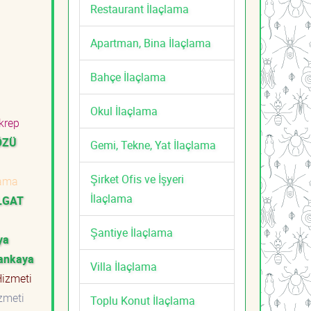
Restaurant İlaçlama
Apartman, Bina İlaçlama
Bahçe İlaçlama
Okul İlaçlama
krep
ÖZÜ
Gemi, Tekne, Yat İlaçlama
Şirket Ofis ve İşyeri
lama
İlaçlama
LGAT
Şantiye İlaçlama
ya
ankaya
Villa İlaçlama
Hizmeti
izmeti
Toplu Konut İlaçlama