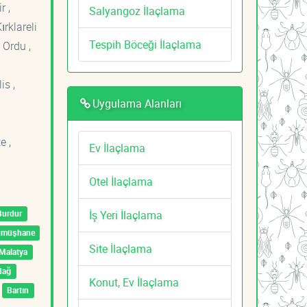
r ,
Salyangoz İlaçlama
ırklareli
Tespih Böceği İlaçlama
 Ordu ,
is ,
Uygulama Alanları
e ,
Ev İlaçlama
Otel İlaçlama
İş Yeri İlaçlama
Burdur
ümüşhane
Site İlaçlama
Malatya
dağ
Konut, Ev İlaçlama
Bartın