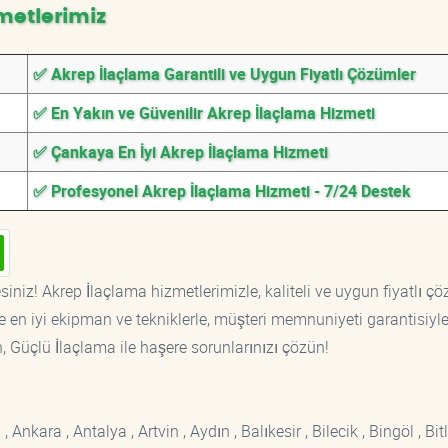
metlerimiz
✅ Akrep İlaçlama Garantili ve Uygun Fiyatlı Çözümler
✅ En Yakın ve Güvenilir Akrep İlaçlama Hizmeti
✅ Çankaya En İyi Akrep İlaçlama Hizmeti
✅ Profesyonel Akrep İlaçlama Hizmeti - 7/24 Destek
iniz! Akrep İlaçlama hizmetlerimizle, kaliteli ve uygun fiyatlı ç
 en iyi ekipman ve tekniklerle, müşteri memnuniyeti garantisiyl
n, Güçlü İlaçlama ile haşere sorunlarınızı çözün!
kara , Antalya , Artvin , Aydın , Balıkesir , Bilecik , Bingöl , Bitli