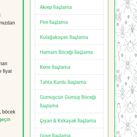
Akrep İlaçlama
i
Pire İlaçlama
mızdan
Kulağakaçan İlaçlama
Hamam Böceği İlaçlama
zman
Kene İlaçlama
 fiyat
Tahta Kurdu İlaçlama
Gümüşcün Gümüş Böceği
İlaçlama
k, böcek
geçin
Çıyan & Kırkayak İlaçlama
Güve İlaçlama