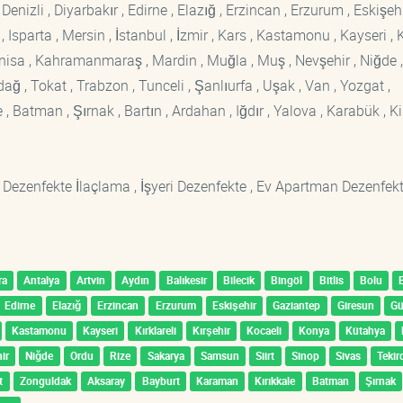
enizli , Diyarbakır , Edirne , Elazığ , Erzincan , Erzurum , Eskişehi
sparta , Mersin , İstanbul , İzmir , Kars , Kastamonu , Kayseri , K
Manisa , Kahramanmaraş , Mardin , Muğla , Muş , Nevşehir , Niğde ,
rdağ , Tokat , Trabzon , Tunceli , Şanlıurfa , Uşak , Van , Yozgat ,
 Batman , Şırnak , Bartın , Ardahan , Iğdır , Yalova , Karabük , Kil
 Dezenfekte İlaçlama , İşyeri Dezenfekte , Ev Apartman Dezenfekt
ra
Antalya
Artvin
Aydın
Balıkesir
Bilecik
Bingöl
Bitlis
Bolu
Edirne
Elazığ
Erzincan
Erzurum
Eskişehir
Gaziantep
Giresun
G
Kastamonu
Kayseri
Kırklareli
Kırşehir
Kocaeli
Konya
Kütahya
ir
Niğde
Ordu
Rize
Sakarya
Samsun
Siirt
Sinop
Sivas
Tekir
t
Zonguldak
Aksaray
Bayburt
Karaman
Kırıkkale
Batman
Şırnak