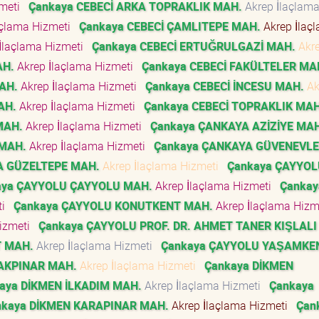
zmeti
Çankaya CEBECİ ARKA TOPRAKLIK MAH.
Akrep İlaçlam
açlama Hizmeti
Çankaya CEBECİ ÇAMLITEPE MAH.
Akrep İlaç
İlaçlama Hizmeti
Çankaya CEBECİ ERTUĞRULGAZİ MAH.
Akr
AH.
Akrep İlaçlama Hizmeti
Çankaya CEBECİ FAKÜLTELER MA
MAH.
Akrep İlaçlama Hizmeti
Çankaya CEBECİ İNCESU MAH.
Ak
AH.
Akrep İlaçlama Hizmeti
Çankaya CEBECİ TOPRAKLIK MAH
MAH.
Akrep İlaçlama Hizmeti
Çankaya ÇANKAYA AZİZİYE MA
MAH.
Akrep İlaçlama Hizmeti
Çankaya ÇANKAYA GÜVENEVL
A GÜZELTEPE MAH.
Akrep İlaçlama Hizmeti
Çankaya ÇAYYOL
aya ÇAYYOLU ÇAYYOLU MAH.
Akrep İlaçlama Hizmeti
Çankay
ti
Çankaya ÇAYYOLU KONUTKENT MAH.
Akrep İlaçlama Hiz
Hizmeti
Çankaya ÇAYYOLU PROF. DR. AHMET TANER KIŞLALI
T MAH.
Akrep İlaçlama Hizmeti
Çankaya ÇAYYOLU YAŞAMKE
 AKPINAR MAH.
Akrep İlaçlama Hizmeti
Çankaya DİKMEN
aya DİKMEN İLKADIM MAH.
Akrep İlaçlama Hizmeti
Çankaya
nkaya DİKMEN KARAPINAR MAH.
Akrep İlaçlama Hizmeti
Çan