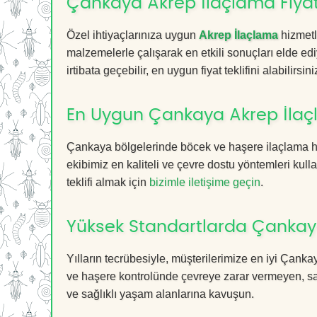
Çankaya Akrep İlaçlama Fiyat
Özel ihtiyaçlarınıza uygun
Akrep İlaçlama
hizmetl
malzemelerle çalışarak en etkili sonuçları elde edi
irtibata geçebilir, en uygun fiyat teklifini alabilirsini
En Uygun Çankaya Akrep İlaç
Çankaya bölgelerinde böcek ve haşere ilaçlama hi
ekibimiz en kaliteli ve çevre dostu yöntemleri kull
teklifi almak için
bizimle iletişime geçin
.
Yüksek Standartlarda Çankay
Yılların tecrübesiyle, müşterilerimize en iyi Çan
ve haşere kontrolünde çevreye zarar vermeyen, sağ
ve sağlıklı yaşam alanlarına kavuşun.