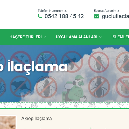
Telefon Numaramız:
Eposta Adresimiz :
0542 188 45 42
gucluilac
HAŞERE TÜRLERİ
UYGULAMA ALANLARI
İŞLEMLE
 İlaçlama
Akrep İlaçlama