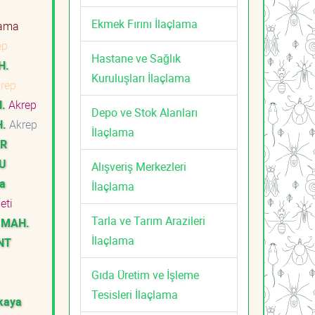
a
Ekmek Fırını İlaçlama
lama
ep
Hastane ve Sağlık
H.
Kuruluşları İlaçlama
rep
.
Akrep
Depo ve Stok Alanları
H.
Akrep
İlaçlama
ER
U
Alışveriş Merkezleri
a
İlaçlama
meti
Tarla ve Tarım Arazileri
 MAH.
İlaçlama
NT
Gıda Üretim ve İşleme
Tesisleri İlaçlama
kaya