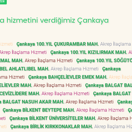
zce
a hizmetini verdiğimiz Çankaya
Hizmeti
Çankaya 100.YIL ÇUKURAMBAR MAH.
Akrep İlaçlama
krep İlaçlama Hizmeti
Çankaya 100.YIL KIZILIRMAK MAH.
A
EMAL MAH.
Akrep İlaçlama Hizmeti
Çankaya 100.YIL SÖĞÜT
BEL AHLATLIBEL MAH.
Akrep İlaçlama Hizmeti
Çankaya
lama Hizmeti
Çankaya BAHÇELİEVLER EMEK MAH.
Akrep İlaç
ELİEVLER MAH.
Akrep İlaçlama Hizmeti
Çankaya BALGAT BA
CEVİZLİDERE MAH.
Akrep İlaçlama Hizmeti
Çankaya BALGAT
a BALGAT NASUH AKAR MAH.
Akrep İlaçlama Hizmeti
Çanka
i
Çankaya BİLKENT BEYTEPE MAH.
Akrep İlaçlama Hizmeti
Ç
meti
Çankaya BİLKENT ÜNİVERSİTELER MAH.
Akrep İlaçlama 
meti
Çankaya BİRLİK KIRKKONAKLAR MAH.
Akrep İlaçlama H