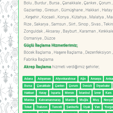
Bolu , Burdur , Bursa , Çanakkale , Çankırı , Çorum , D
Gaziantep , Giresun , Gümüşhane , Hakkari , Hatay , I
, Kırşehir , Kocaeli , Konya , Kütahya , Malatya , 
Rize , Sakarya , Samsun , Siirt , Sinop , Sivas , Teki
Zonguldak , Aksaray , Bayburt , Karaman , Kırıkkale ,
Osmaniye , Düzce
Güçlü İlaçlama Hizmetlerimiz;
Böcek İlaçlama , Haşere İlaçlama , Dezenfeksiyon ,
Fabrika İlaçlama
Akrep İlaçlama
hizmeti verdiğimiz şehirler;
Adana
Adıyaman
Afyonkarahisar
Ağrı
Amasya
Anka
Bursa
Çanakkale
Çankırı
Çorum
Denizli
Diyarbakır
Hakkari
Hatay
Isparta
Mersin
İstanbul
İzmir
Kars
Manisa
Kahramanmaraş
Mardin
Muğla
Muş
Nevşeh
Tokat
Trabzon
Tunceli
Şanlıurfa
Uşak
Van
Yozga