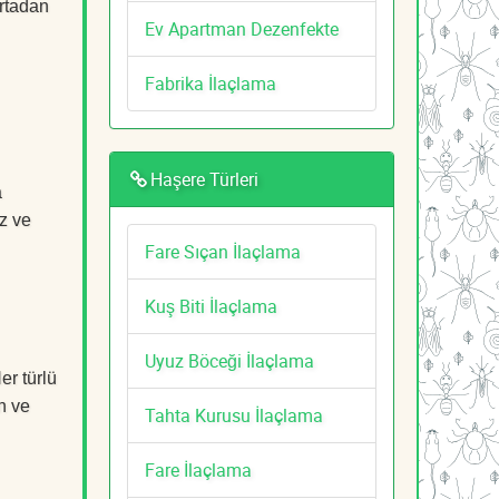
ortadan
Ev Apartman Dezenfekte
Fabrika İlaçlama
Haşere Türleri
a
z ve
Fare Sıçan İlaçlama
Kuş Biti İlaçlama
Uyuz Böceği İlaçlama
er türlü
n ve
Tahta Kurusu İlaçlama
Fare İlaçlama