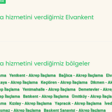
zce
 hizmetini verdiğimiz Elvankent
 hizmetini verdiğimiz bölgeler
lama
Yenikent - Akrep İlaçlama
Bağlıca - Akrep İlaçlama
Elv
aya - Akrep İlaçlama
Keçiören - Akrep İlaçlama
Dikmen - A
ep İlaçlama
Yenimahalle - Akrep İlaçlama
Demetevler - Akre
ep İlaçlama
Batıkent - Akrep İlaçlama
Ümitköy - Akrep İlaçl
lama
Kızılay - Akrep İlaçlama
Yapracık - Akrep İlaçlama
İved
şmaz - Akrep İlaçlama
Başkent Sanayisi - Akrep İlaçlama