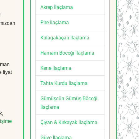
Akrep İlaçlama
i
Pire İlaçlama
mızdan
Kulağakaçan İlaçlama
Hamam Böceği İlaçlama
uzman
Kene İlaçlama
 fiyat
Tahta Kurdu İlaçlama
Gümüşcün Gümüş Böceği
İlaçlama
k,
tişime
Çıyan & Kırkayak İlaçlama
Güve İlaçlama