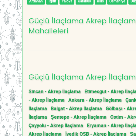
Ardahan
Iğdır
Yalova
Karabük
Kilis
Osmaniye
Dü
Güçlü İlaçlama Akrep İlaçlama
Mahalleleri
Güçlü İlaçlama Akrep İlaçlama
Sincan - Akrep İlaçlama
Etimesgut - Akrep İlaç
- Akrep İlaçlama
Ankara - Akrep İlaçlama
Çank
İlaçlama
Balgat - Akrep İlaçlama
Gölbaşı - Akr
İlaçlama
Şentepe - Akrep İlaçlama
Ostim - Akr
Çayyolu - Akrep İlaçlama
Eryaman - Akrep İlaç
Akrep İlaçlama
İvedik OSB - Akrep İlaçlama
Şa