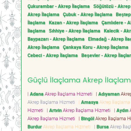
Çukurambar - Akrep İlaçlama
Söğütözü - Akrep
Akrep İlaçlama
Çubuk - Akrep İlaçlama
Beştep
İlaçlama
Kazan - Akrep İlaçlama
Çamlıdere - A
İlaçlama
Sıhhiye - Akrep İlaçlama
Kalecik - Ak
Baypazarı - Akrep İlaçlama
Elmadağ - Akrep İl
Akrep İlaçlama
Çankaya Koru - Akrep İlaçlama
Cebeci - Akrep İlaçlama
Beşevler - Akrep İlaçl
Güçlü İlaçlama Akrep İlaçlama
|
Adana
Akrep İlaçlama Hizmeti
|
Adıyaman
Akre
Akrep İlaçlama Hizmeti
|
Amasya
Akrep İlaçlama
Hizmeti
|
Artvin
Akrep İlaçlama Hizmeti
|
Aydın
A
Akrep İlaçlama Hizmeti
|
Bingöl
Akrep İlaçlama 
Burdur
Akrep İlaçlama Hizmeti
|
Bursa
Akrep İla