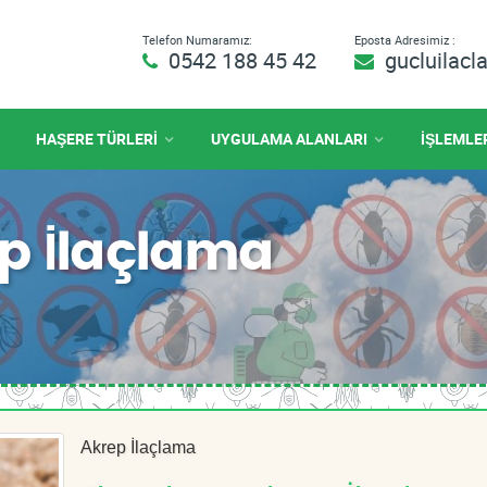
Telefon Numaramız:
Eposta Adresimiz :
0542 188 45 42
gucluilac
HAŞERE TÜRLERİ
UYGULAMA ALANLARI
İŞLEMLE
p İlaçlama
Akrep İlaçlama