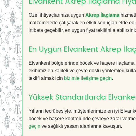
Elvankent Akrep İlaçlama Fiya
Özel ihtiyaçlarınıza uygun
Akrep İlaçlama
hizmetl
malzemelerle çalışarak en etkili sonuçları elde edi
irtibata geçebilir, en uygun fiyat teklifini alabilirsini
En Uygun Elvankent Akrep İla
Elvankent bölgelerinde böcek ve haşere ilaçlama 
ekibimiz en kaliteli ve çevre dostu yöntemleri kull
teklifi almak için
bizimle iletişime geçin
.
Yüksek Standartlarda Elvanke
Yılların tecrübesiyle, müşterilerimize en iyi Elva
böcek ve haşere kontrolünde çevreye zarar vermeye
geçin
ve sağlıklı yaşam alanlarına kavuşun.