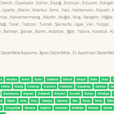
enizli , Diyarbakır , Edirne , Elazığ , Erzincan , Erzurum , Eskişehi
sparta , Mersin , İstanbul , İzmir , Kars , Kastamonu , Kayseri , K
Manisa , Kahramanmaraş , Mardin , Muğla , Muş , Nevşehir , Niğde ,
rdağ , Tokat , Trabzon , Tunceli , Şanlıurfa , Uşak , Van , Yozgat ,
 Batman , Şırnak , Bartın , Ardahan , Iğdır , Yalova , Karabük , Kil
 Dezenfekte İlaçlama , İşyeri Dezenfekte , Ev Apartman Dezenfekt
ra
Antalya
Artvin
Aydın
Balıkesir
Bilecik
Bingöl
Bitlis
Bolu
Edirne
Elazığ
Erzincan
Erzurum
Eskişehir
Gaziantep
Giresun
G
Kastamonu
Kayseri
Kırklareli
Kırşehir
Kocaeli
Konya
Kütahya
ir
Niğde
Ordu
Rize
Sakarya
Samsun
Siirt
Sinop
Sivas
Tekir
t
Zonguldak
Aksaray
Bayburt
Karaman
Kırıkkale
Batman
Şırnak