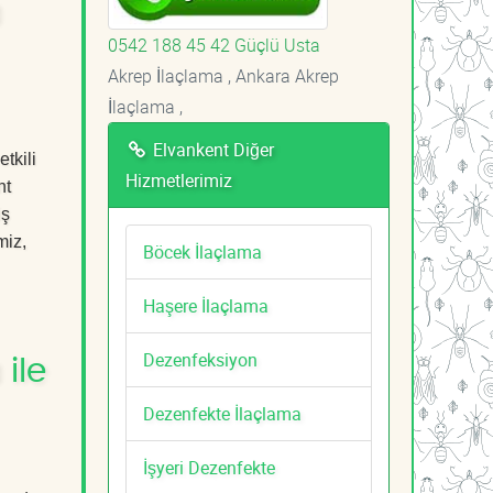
a
0542 188 45 42 Güçlü Usta
Akrep İlaçlama , Ankara Akrep
İlaçlama ,
Elvankent Diğer
tkili
Hizmetlerimiz
nt
iş
miz,
Böcek İlaçlama
Haşere İlaçlama
Dezenfeksiyon
ile
Dezenfekte İlaçlama
İşyeri Dezenfekte