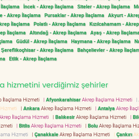
 İlaçlama
İncek - Akrep İlaçlama
Siteler - Akrep İlaçlama
M
e - Akrep İlaçlama
Pursaklar - Akrep İlaçlama
Akyurt - Akre
krep İlaçlama
Polatlı - Akrep İlaçlama
Kızılcahamam - Akrep
rep İlaçlama
Altındağ - Akrep İlaçlama
Ayaş - Akrep İlaçlam
açlama
Güdül - Akrep İlaçlama
Haymana - Akrep İlaçlama
Na
Şereflikoçhisar - Akrep İlaçlama
Bahçelievler - Akrep İlaçla
ama
Etlik - Akrep İlaçlama
 hizmetini verdiğimiz şehirler
p İlaçlama Hizmeti
|
Afyonkarahisar
Akrep İlaçlama Hizmeti
|
 Hizmeti
|
Ankara
Akrep İlaçlama Hizmeti
|
Antalya
Akrep İlaç
krep İlaçlama Hizmeti
|
Balıkesir
Akrep İlaçlama Hizmeti
|
Bi
Hizmeti
|
Bitlis
Akrep İlaçlama Hizmeti
|
Bolu
Akrep İlaçlama H
çlama Hizmeti
|
Çanakkale
Akrep İlaçlama Hizmeti
|
Çankırı
Ak