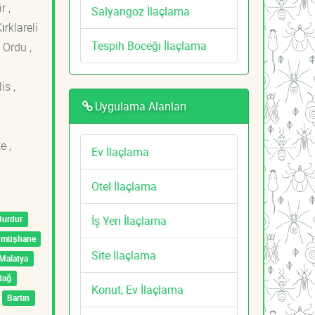
r ,
Salyangoz İlaçlama
ırklareli
Tespih Böceği İlaçlama
 Ordu ,
is ,
Uygulama Alanları
e ,
Ev İlaçlama
Otel İlaçlama
İş Yeri İlaçlama
Burdur
ümüşhane
Site İlaçlama
Malatya
dağ
Konut, Ev İlaçlama
Bartın