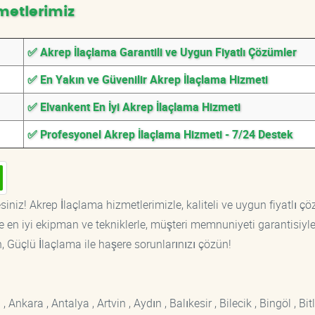
metlerimiz
✅ Akrep İlaçlama Garantili ve Uygun Fiyatlı Çözümler
✅ En Yakın ve Güvenilir Akrep İlaçlama Hizmeti
✅ Elvankent En İyi Akrep İlaçlama Hizmeti
✅ Profesyonel Akrep İlaçlama Hizmeti - 7/24 Destek
iniz! Akrep İlaçlama hizmetlerimizle, kaliteli ve uygun fiyatlı ç
 en iyi ekipman ve tekniklerle, müşteri memnuniyeti garantisiyl
n, Güçlü İlaçlama ile haşere sorunlarınızı çözün!
kara , Antalya , Artvin , Aydın , Balıkesir , Bilecik , Bingöl , Bitli