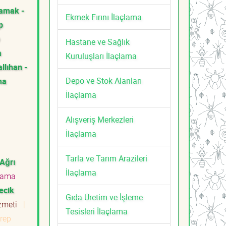
amak -
Ekmek Fırını İlaçlama
p
Hastane ve Sağlık
a
Kuruluşları İlaçlama
llıhan -
Depo ve Stok Alanları
ma
İlaçlama
Alışveriş Merkezleri
İlaçlama
Tarla ve Tarım Arazileri
Ağrı
İlaçlama
lama
lecik
Gıda Üretim ve İşleme
izmeti
|
Tesisleri İlaçlama
rep