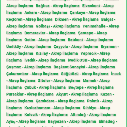
Akrep İlaçlama
Bağlıca - Akrep İlaçlama
Elvankent - Akrep
İlaçlama
Ankara - Akrep İlaçlama
Çankaya - Akrep İlaçlama
Keçiören - Akrep İlaçlama
Dikmen - Akrep İlaçlama
Balgat -
Akrep İlaçlama
Gölbaşı - Akrep İlaçlama
Yenimahalle - Akrep
İlaçlama
Demetevler - Akrep İlaçlama
Şentepe - Akrep
İlaçlama
Ostim - Akrep İlaçlama
Batıkent - Akrep İlaçlama
Ümitköy - Akrep İlaçlama
Çayyolu - Akrep İlaçlama
Eryaman -
Akrep İlaçlama
Kızılay - Akrep İlaçlama
Yapracık - Akrep
İlaçlama
İvedik - Akrep İlaçlama
İvedik OSB - Akrep İlaçlama
Şaşmaz - Akrep İlaçlama
Başkent Sanayisi - Akrep İlaçlama
Çukurambar - Akrep İlaçlama
Söğütözü - Akrep İlaçlama
İncek
- Akrep İlaçlama
Siteler - Akrep İlaçlama
Mamak - Akrep
İlaçlama
Çubuk - Akrep İlaçlama
Beştepe - Akrep İlaçlama
Pursaklar - Akrep İlaçlama
Akyurt - Akrep İlaçlama
Kazan -
Akrep İlaçlama
Çamlıdere - Akrep İlaçlama
Polatlı - Akrep
İlaçlama
Kızılcahamam - Akrep İlaçlama
Sıhhiye - Akrep
İlaçlama
Kalecik - Akrep İlaçlama
Altındağ - Akrep İlaçlama
Ayaş - Akrep İlaçlama
Baypazarı - Akrep İlaçlama
Elmadağ -