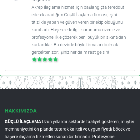
Akrep İlaçlama hizmeti için başlangıçta tereddüt
ederek aradığım Güçlü İlaçlama firması, işini
titizlikle yapan ve güven veren bir ekip olduğunu
kanıtladı. Haşerelerle ilgili sorunumu özenle ve
profesyonellikle çözerek beni büyük bir sıkıntıdan
kurtardılar. Bu devirde böyle firmaları bulmak
gerçekten zor; işiniz her daim rast gelsin!
HAKKIMIZDA
GÜÇLÜ İLAÇLAMA
Uzun yıllardır sektörde faaliyet gösteren, müşteri
memnuniyetini ön planda tutarak kaliteli ve uygun fiyatlı böcek ve
haşere ilaçlama hizmetleri sunan bir firmadır. Profesyonel