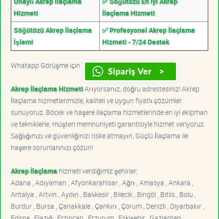
Onaylı Akrep İlaçlama
✅ Söğütözü En İyi Akrep
Hizmeti
İlaçlama Hizmeti
Söğütözü Akrep İlaçlama
✅ Profesyonel Akrep İlaçlama
İşlemi
Hizmeti - 7/24 Destek
Whatapp Görüşme için
Akrep İlaçlama Hizmeti
Arıyorsanız, doğru adrestesiniz! Akrep
İlaçlama hizmetlerimizle, kaliteli ve uygun fiyatlı çözümler
sunuyoruz. Böcek ve haşere ilaçlama hizmetlerinde en iyi ekipman
ve tekniklerle, müşteri memnuniyeti garantisiyle hizmet veriyoruz.
Sağlığınızı ve güvenliğinizi riske atmayın, Güçlü İlaçlama ile
haşere sorunlarınızı çözün!
Akrep İlaçlama
hizmeti verdiğimiz şehirler;
Adana , Adıyaman , Afyonkarahisar , Ağrı , Amasya , Ankara ,
Antalya , Artvin , Aydın , Balıkesir , Bilecik , Bingöl , Bitlis , Bolu ,
Burdur , Bursa , Çanakkale , Çankırı , Çorum , Denizli , Diyarbakır ,
Edirne , Elazığ , Erzincan , Erzurum , Eskişehir , Gaziantep ,