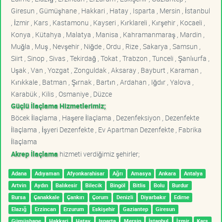
Giresun , Gümüşhane , Hakkari , Hatay , Isparta , Mersin , İstanbul
, İzmir , Kars , Kastamonu , Kayseri , Kırklareli , Kırşehir , Kocaeli ,
Konya , Kütahya , Malatya , Manisa , Kahramanmaraş , Mardin ,
Muğla , Muş , Nevşehir , Niğde , Ordu , Rize , Sakarya , Samsun ,
Siirt , Sinop , Sivas , Tekirdağ , Tokat , Trabzon , Tunceli , Şanlıurfa ,
Uşak , Van , Yozgat , Zonguldak , Aksaray , Bayburt , Karaman ,
Kırıkkale , Batman , Şırnak , Bartın , Ardahan , Iğdır , Yalova ,
Karabük , Kilis , Osmaniye , Düzce
Güçlü İlaçlama Hizmetlerimiz;
Böcek İlaçlama , Haşere İlaçlama , Dezenfeksiyon , Dezenfekte
İlaçlama , İşyeri Dezenfekte , Ev Apartman Dezenfekte , Fabrika
İlaçlama
Akrep İlaçlama
hizmeti verdiğimiz şehirler;
Adana
Adıyaman
Afyonkarahisar
Ağrı
Amasya
Ankara
Antalya
Artvin
Aydın
Balıkesir
Bilecik
Bingöl
Bitlis
Bolu
Burdur
Bursa
Çanakkale
Çankırı
Çorum
Denizli
Diyarbakır
Edirne
Elazığ
Erzincan
Erzurum
Eskişehir
Gaziantep
Giresun
Gümüşhane
Hakkari
Hatay
Isparta
Mersin
İstanbul
İzmir
Kars