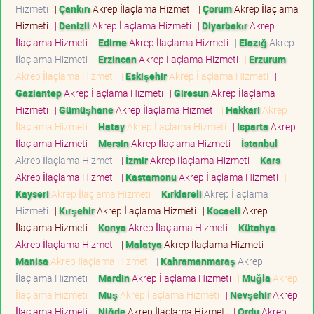
Hizmeti
|
Çankırı
Akrep İlaçlama Hizmeti
|
Çorum
Akrep İlaçlama
Hizmeti
|
Denizli
Akrep İlaçlama Hizmeti
|
Diyarbakır
Akrep
İlaçlama Hizmeti
|
Edirne
Akrep İlaçlama Hizmeti
|
Elazığ
Akrep
İlaçlama Hizmeti
|
Erzincan
Akrep İlaçlama Hizmeti
|
Erzurum
Akrep İlaçlama Hizmeti
|
Eskişehir
Akrep İlaçlama Hizmeti
|
Gaziantep
Akrep İlaçlama Hizmeti
|
Giresun
Akrep İlaçlama
Hizmeti
|
Gümüşhane
Akrep İlaçlama Hizmeti
|
Hakkari
Akrep
İlaçlama Hizmeti
|
Hatay
Akrep İlaçlama Hizmeti
|
Isparta
Akrep
İlaçlama Hizmeti
|
Mersin
Akrep İlaçlama Hizmeti
|
İstanbul
Akrep İlaçlama Hizmeti
|
İzmir
Akrep İlaçlama Hizmeti
|
Kars
Akrep İlaçlama Hizmeti
|
Kastamonu
Akrep İlaçlama Hizmeti
|
Kayseri
Akrep İlaçlama Hizmeti
|
Kırklareli
Akrep İlaçlama
Hizmeti
|
Kırşehir
Akrep İlaçlama Hizmeti
|
Kocaeli
Akrep
İlaçlama Hizmeti
|
Konya
Akrep İlaçlama Hizmeti
|
Kütahya
Akrep İlaçlama Hizmeti
|
Malatya
Akrep İlaçlama Hizmeti
|
Manisa
Akrep İlaçlama Hizmeti
|
Kahramanmaraş
Akrep
İlaçlama Hizmeti
|
Mardin
Akrep İlaçlama Hizmeti
|
Muğla
Akrep
İlaçlama Hizmeti
|
Muş
Akrep İlaçlama Hizmeti
|
Nevşehir
Akrep
İlaçlama Hizmeti
|
Niğde
Akrep İlaçlama Hizmeti
|
Ordu
Akrep