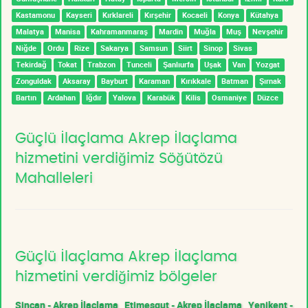
Kastamonu
Kayseri
Kırklareli
Kırşehir
Kocaeli
Konya
Kütahya
Malatya
Manisa
Kahramanmaraş
Mardin
Muğla
Muş
Nevşehir
Niğde
Ordu
Rize
Sakarya
Samsun
Siirt
Sinop
Sivas
Tekirdağ
Tokat
Trabzon
Tunceli
Şanlıurfa
Uşak
Van
Yozgat
Zonguldak
Aksaray
Bayburt
Karaman
Kırıkkale
Batman
Şırnak
Bartın
Ardahan
Iğdır
Yalova
Karabük
Kilis
Osmaniye
Düzce
Güçlü İlaçlama Akrep İlaçlama
hizmetini verdiğimiz Söğütözü
Mahalleleri
Güçlü İlaçlama Akrep İlaçlama
hizmetini verdiğimiz bölgeler
Sincan - Akrep İlaçlama
Etimesgut - Akrep İlaçlama
Yenikent -