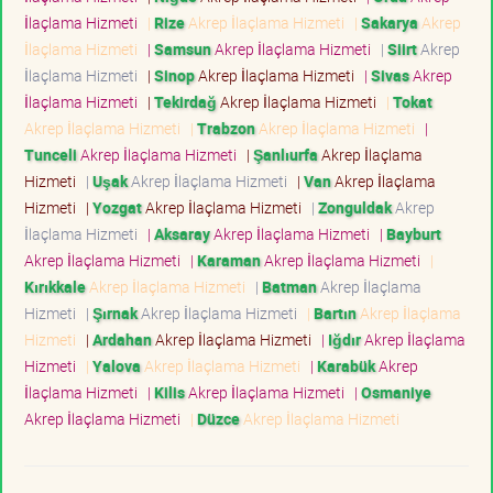
İlaçlama Hizmeti
|
Rize
Akrep İlaçlama Hizmeti
|
Sakarya
Akrep
İlaçlama Hizmeti
|
Samsun
Akrep İlaçlama Hizmeti
|
Siirt
Akrep
İlaçlama Hizmeti
|
Sinop
Akrep İlaçlama Hizmeti
|
Sivas
Akrep
İlaçlama Hizmeti
|
Tekirdağ
Akrep İlaçlama Hizmeti
|
Tokat
Akrep İlaçlama Hizmeti
|
Trabzon
Akrep İlaçlama Hizmeti
|
Tunceli
Akrep İlaçlama Hizmeti
|
Şanlıurfa
Akrep İlaçlama
Hizmeti
|
Uşak
Akrep İlaçlama Hizmeti
|
Van
Akrep İlaçlama
Hizmeti
|
Yozgat
Akrep İlaçlama Hizmeti
|
Zonguldak
Akrep
İlaçlama Hizmeti
|
Aksaray
Akrep İlaçlama Hizmeti
|
Bayburt
Akrep İlaçlama Hizmeti
|
Karaman
Akrep İlaçlama Hizmeti
|
Kırıkkale
Akrep İlaçlama Hizmeti
|
Batman
Akrep İlaçlama
Hizmeti
|
Şırnak
Akrep İlaçlama Hizmeti
|
Bartın
Akrep İlaçlama
Hizmeti
|
Ardahan
Akrep İlaçlama Hizmeti
|
Iğdır
Akrep İlaçlama
Hizmeti
|
Yalova
Akrep İlaçlama Hizmeti
|
Karabük
Akrep
İlaçlama Hizmeti
|
Kilis
Akrep İlaçlama Hizmeti
|
Osmaniye
Akrep İlaçlama Hizmeti
|
Düzce
Akrep İlaçlama Hizmeti