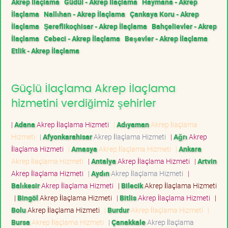
Akrep İlaçlama
Güdül - Akrep İlaçlama
Haymana - Akrep
İlaçlama
Nallıhan - Akrep İlaçlama
Çankaya Koru - Akrep
İlaçlama
Şereflikoçhisar - Akrep İlaçlama
Bahçelievler - Akrep
İlaçlama
Cebeci - Akrep İlaçlama
Beşevler - Akrep İlaçlama
Etlik - Akrep İlaçlama
Güçlü İlaçlama Akrep İlaçlama
hizmetini verdiğimiz şehirler
|
Adana
Akrep İlaçlama Hizmeti
|
Adıyaman
Akrep İlaçlama
Hizmeti
|
Afyonkarahisar
Akrep İlaçlama Hizmeti
|
Ağrı
Akrep
İlaçlama Hizmeti
|
Amasya
Akrep İlaçlama Hizmeti
|
Ankara
Akrep İlaçlama Hizmeti
|
Antalya
Akrep İlaçlama Hizmeti
|
Artvin
Akrep İlaçlama Hizmeti
|
Aydın
Akrep İlaçlama Hizmeti
|
Balıkesir
Akrep İlaçlama Hizmeti
|
Bilecik
Akrep İlaçlama Hizmeti
|
Bingöl
Akrep İlaçlama Hizmeti
|
Bitlis
Akrep İlaçlama Hizmeti
|
Bolu
Akrep İlaçlama Hizmeti
|
Burdur
Akrep İlaçlama Hizmeti
|
Bursa
Akrep İlaçlama Hizmeti
|
Çanakkale
Akrep İlaçlama