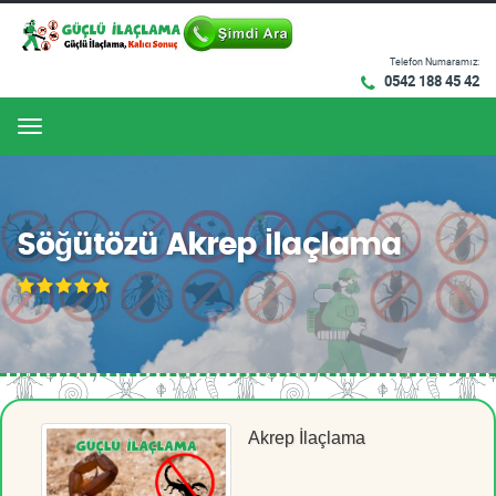
Telefon Numaramız:
0542 188 45 42
Menu
Söğütözü Akrep İlaçlama
Akrep İlaçlama