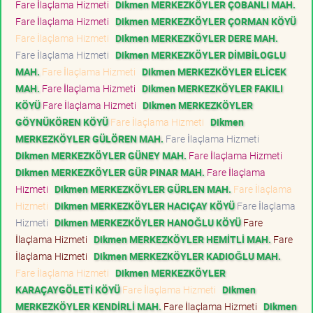
Fare İlaçlama Hizmeti
Dikmen MERKEZKÖYLER ÇOBANLI MAH.
Fare İlaçlama Hizmeti
Dikmen MERKEZKÖYLER ÇORMAN KÖYÜ
Fare İlaçlama Hizmeti
Dikmen MERKEZKÖYLER DERE MAH.
Fare İlaçlama Hizmeti
Dikmen MERKEZKÖYLER DİMBİLOGLU
MAH.
Fare İlaçlama Hizmeti
Dikmen MERKEZKÖYLER ELİCEK
MAH.
Fare İlaçlama Hizmeti
Dikmen MERKEZKÖYLER FAKILI
KÖYÜ
Fare İlaçlama Hizmeti
Dikmen MERKEZKÖYLER
GÖYNÜKÖREN KÖYÜ
Fare İlaçlama Hizmeti
Dikmen
MERKEZKÖYLER GÜLÖREN MAH.
Fare İlaçlama Hizmeti
Dikmen MERKEZKÖYLER GÜNEY MAH.
Fare İlaçlama Hizmeti
Dikmen MERKEZKÖYLER GÜR PINAR MAH.
Fare İlaçlama
Hizmeti
Dikmen MERKEZKÖYLER GÜRLEN MAH.
Fare İlaçlama
Hizmeti
Dikmen MERKEZKÖYLER HACIÇAY KÖYÜ
Fare İlaçlama
Hizmeti
Dikmen MERKEZKÖYLER HANOĞLU KÖYÜ
Fare
İlaçlama Hizmeti
Dikmen MERKEZKÖYLER HEMİTLİ MAH.
Fare
İlaçlama Hizmeti
Dikmen MERKEZKÖYLER KADIOĞLU MAH.
Fare İlaçlama Hizmeti
Dikmen MERKEZKÖYLER
KARAÇAYGÖLETİ KÖYÜ
Fare İlaçlama Hizmeti
Dikmen
MERKEZKÖYLER KENDİRLİ MAH.
Fare İlaçlama Hizmeti
Dikmen