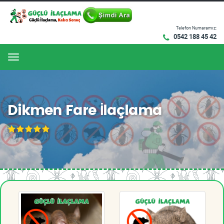
Telefon Numaramız:
0542 188 45 42
Menu
Dikmen Fare İlaçlama