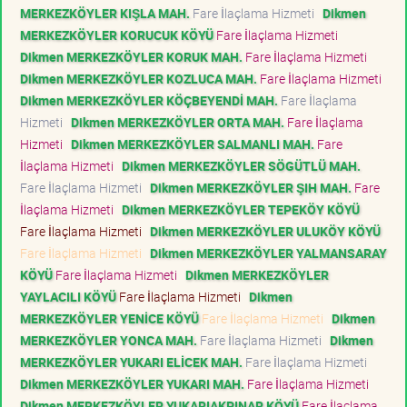
MERKEZKÖYLER KIŞLA MAH.
Fare İlaçlama Hizmeti
Dikmen
MERKEZKÖYLER KORUCUK KÖYÜ
Fare İlaçlama Hizmeti
Dikmen MERKEZKÖYLER KORUK MAH.
Fare İlaçlama Hizmeti
Dikmen MERKEZKÖYLER KOZLUCA MAH.
Fare İlaçlama Hizmeti
Dikmen MERKEZKÖYLER KÖÇBEYENDİ MAH.
Fare İlaçlama
Hizmeti
Dikmen MERKEZKÖYLER ORTA MAH.
Fare İlaçlama
Hizmeti
Dikmen MERKEZKÖYLER SALMANLI MAH.
Fare
İlaçlama Hizmeti
Dikmen MERKEZKÖYLER SÖGÜTLÜ MAH.
Fare İlaçlama Hizmeti
Dikmen MERKEZKÖYLER ŞIH MAH.
Fare
İlaçlama Hizmeti
Dikmen MERKEZKÖYLER TEPEKÖY KÖYÜ
Fare İlaçlama Hizmeti
Dikmen MERKEZKÖYLER ULUKÖY KÖYÜ
Fare İlaçlama Hizmeti
Dikmen MERKEZKÖYLER YALMANSARAY
KÖYÜ
Fare İlaçlama Hizmeti
Dikmen MERKEZKÖYLER
YAYLACILI KÖYÜ
Fare İlaçlama Hizmeti
Dikmen
MERKEZKÖYLER YENİCE KÖYÜ
Fare İlaçlama Hizmeti
Dikmen
MERKEZKÖYLER YONCA MAH.
Fare İlaçlama Hizmeti
Dikmen
MERKEZKÖYLER YUKARI ELİCEK MAH.
Fare İlaçlama Hizmeti
Dikmen MERKEZKÖYLER YUKARI MAH.
Fare İlaçlama Hizmeti
Dikmen MERKEZKÖYLER YUKARIAKPINAR KÖYÜ
Fare İlaçlama