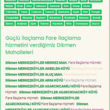
Niğde
Ordu
Rize
Sakarya
Samsun
Siirt
Sinop
Sivas
Tekirdağ
Tokat
Trabzon
Tunceli
Şanlıurfa
Uşak
Van
Yozgat
Zonguldak
Aksaray
Bayburt
Karaman
Kırıkkale
Batman
Şırnak
Bartın
Ardahan
Iğdır
Yalova
Karabük
Kilis
Osmaniye
Düzce
Güçlü İlaçlama Fare İlaçlama
hizmetini verdiğimiz Dikmen
Mahalleleri
Dikmen MERKEZKÖYLER MERKEZ MAH.
Fare İlaçlama Hizmeti
Dikmen MERKEZKÖYLER AKBELEN KÖYÜ
Fare İlaçlama Hizmeti
Dikmen MERKEZKÖYLER ALUÇ MAH.
Fare İlaçlama Hizmeti
Dikmen MERKEZKÖYLER ARIM KÖYÜ
Fare İlaçlama Hizmeti
Dikmen MERKEZKÖYLER ASARCIKCAMİLİ KÖYÜ
Fare İlaçlama
Hizmeti
Dikmen MERKEZKÖYLER ASARCIKHACIKÖY KÖYÜ
Fare İlaçlama Hizmeti
Dikmen MERKEZKÖYLER
ASARCIKKAYALI KÖYÜ
Fare İlaçlama Hizmeti
Dikmen
MERKEZKÖYLER ASARCIKKAZAKLI KÖYÜ
Fare İlaçlama Hizmeti