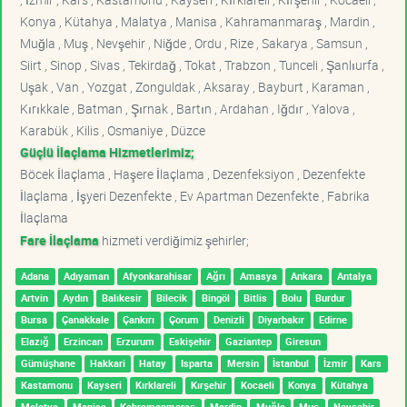
Konya , Kütahya , Malatya , Manisa , Kahramanmaraş , Mardin ,
Muğla , Muş , Nevşehir , Niğde , Ordu , Rize , Sakarya , Samsun ,
Siirt , Sinop , Sivas , Tekirdağ , Tokat , Trabzon , Tunceli , Şanlıurfa ,
Uşak , Van , Yozgat , Zonguldak , Aksaray , Bayburt , Karaman ,
Kırıkkale , Batman , Şırnak , Bartın , Ardahan , Iğdır , Yalova ,
Karabük , Kilis , Osmaniye , Düzce
Güçlü İlaçlama Hizmetlerimiz;
Böcek İlaçlama , Haşere İlaçlama , Dezenfeksiyon , Dezenfekte
İlaçlama , İşyeri Dezenfekte , Ev Apartman Dezenfekte , Fabrika
İlaçlama
Fare İlaçlama
hizmeti verdiğimiz şehirler;
Adana
Adıyaman
Afyonkarahisar
Ağrı
Amasya
Ankara
Antalya
Artvin
Aydın
Balıkesir
Bilecik
Bingöl
Bitlis
Bolu
Burdur
Bursa
Çanakkale
Çankırı
Çorum
Denizli
Diyarbakır
Edirne
Elazığ
Erzincan
Erzurum
Eskişehir
Gaziantep
Giresun
Gümüşhane
Hakkari
Hatay
Isparta
Mersin
İstanbul
İzmir
Kars
Kastamonu
Kayseri
Kırklareli
Kırşehir
Kocaeli
Konya
Kütahya
Malatya
Manisa
Kahramanmaraş
Mardin
Muğla
Muş
Nevşehir