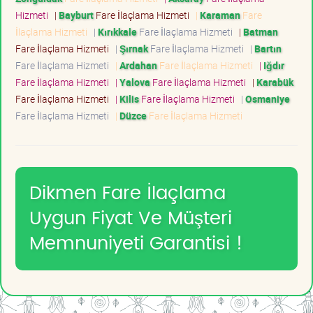
Hizmeti
|
Bayburt
Fare İlaçlama Hizmeti
|
Karaman
Fare
İlaçlama Hizmeti
|
Kırıkkale
Fare İlaçlama Hizmeti
|
Batman
Fare İlaçlama Hizmeti
|
Şırnak
Fare İlaçlama Hizmeti
|
Bartın
Fare İlaçlama Hizmeti
|
Ardahan
Fare İlaçlama Hizmeti
|
Iğdır
Fare İlaçlama Hizmeti
|
Yalova
Fare İlaçlama Hizmeti
|
Karabük
Fare İlaçlama Hizmeti
|
Kilis
Fare İlaçlama Hizmeti
|
Osmaniye
Fare İlaçlama Hizmeti
|
Düzce
Fare İlaçlama Hizmeti
Dikmen Fare İlaçlama
Uygun Fiyat Ve Müşteri
Memnuniyeti Garantisi !