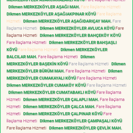
Dikmen MERKEZKÖYLER AŞAĞI MAH.
Fare İlaçlama Hizmeti
Dikmen MERKEZKÖYLER AŞAĞIAKPINAR KÖYÜ
Fare İlaçlama
Hizmeti
Dikmen MERKEZKÖYLER AŞAĞIDARIÇAY MAH.
Fare
İlaçlama Hizmeti
Dikmen MERKEZKÖYLER AVLUCA KÖYÜ
Fare
İlaçlama Hizmeti
Dikmen MERKEZKÖYLER BAHÇEKÖY KÖYÜ
Fare İlaçlama Hizmeti
Dikmen MERKEZKÖYLER BAHŞAŞLI
KÖYÜ
Fare İlaçlama Hizmeti
Dikmen MERKEZKÖYLER
BALCILAR MAH.
Fare İlaçlama Hizmeti
Dikmen
MERKEZKÖYLER BAŞEKİN KÖYÜ
Fare İlaçlama Hizmeti
Dikmen
MERKEZKÖYLER BÜRÜM MAH.
Fare İlaçlama Hizmeti
Dikmen
MERKEZKÖYLER CUMAKAYALI KÖYÜ
Fare İlaçlama Hizmeti
Dikmen MERKEZKÖYLER CUMAKÖY KÖYÜ
Fare İlaçlama Hizmeti
Dikmen MERKEZKÖYLER CUMATABAKLI KÖYÜ
Fare İlaçlama
Hizmeti
Dikmen MERKEZKÖYLER ÇALAPLI MAH.
Fare İlaçlama
Hizmeti
Dikmen MERKEZKÖYLER ÇALCA MAH.
Fare İlaçlama
Hizmeti
Dikmen MERKEZKÖYLER ÇALPINAR KÖYÜ
Fare
İlaçlama Hizmeti
Dikmen MERKEZKÖYLER ÇAMPAŞALI KÖYÜ
Fare İlaçlama Hizmeti
Dikmen MERKEZKÖYLER ÇEVLİK MAH.