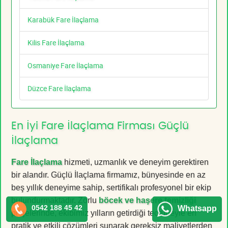
Karabük Fare İlaçlama
Kilis Fare İlaçlama
Osmaniye Fare İlaçlama
Düzce Fare İlaçlama
En İyi Fare İlaçlama Firması Güçlü
İlaçlama
Fare İlaçlama
hizmeti, uzmanlık ve deneyim gerektiren
bir alandır. Güçlü İlaçlama firmamız, bünyesinde en az
beş yıllık deneyime sahip, sertifikalı profesyonel bir ekip
bulundurmaktadır. Zorlu
böcek ve haşere temizliği
0542 188 45 42
Whatsapp
projelerinde, ekibimiz yılların getirdiği tecrübeyle en
pratik ve etkili çözümleri sunarak gereksiz maliyetlerden