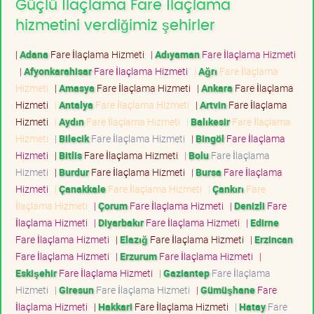
Güçlü İlaçlama Fare İlaçlama
hizmetini verdiğimiz şehirler
|
Adana
Fare İlaçlama Hizmeti
|
Adıyaman
Fare İlaçlama Hizmeti
|
Afyonkarahisar
Fare İlaçlama Hizmeti
|
Ağrı
Fare İlaçlama
Hizmeti
|
Amasya
Fare İlaçlama Hizmeti
|
Ankara
Fare İlaçlama
Hizmeti
|
Antalya
Fare İlaçlama Hizmeti
|
Artvin
Fare İlaçlama
Hizmeti
|
Aydın
Fare İlaçlama Hizmeti
|
Balıkesir
Fare İlaçlama
Hizmeti
|
Bilecik
Fare İlaçlama Hizmeti
|
Bingöl
Fare İlaçlama
Hizmeti
|
Bitlis
Fare İlaçlama Hizmeti
|
Bolu
Fare İlaçlama
Hizmeti
|
Burdur
Fare İlaçlama Hizmeti
|
Bursa
Fare İlaçlama
Hizmeti
|
Çanakkale
Fare İlaçlama Hizmeti
|
Çankırı
Fare
İlaçlama Hizmeti
|
Çorum
Fare İlaçlama Hizmeti
|
Denizli
Fare
İlaçlama Hizmeti
|
Diyarbakır
Fare İlaçlama Hizmeti
|
Edirne
Fare İlaçlama Hizmeti
|
Elazığ
Fare İlaçlama Hizmeti
|
Erzincan
Fare İlaçlama Hizmeti
|
Erzurum
Fare İlaçlama Hizmeti
|
Eskişehir
Fare İlaçlama Hizmeti
|
Gaziantep
Fare İlaçlama
Hizmeti
|
Giresun
Fare İlaçlama Hizmeti
|
Gümüşhane
Fare
İlaçlama Hizmeti
|
Hakkari
Fare İlaçlama Hizmeti
|
Hatay
Fare