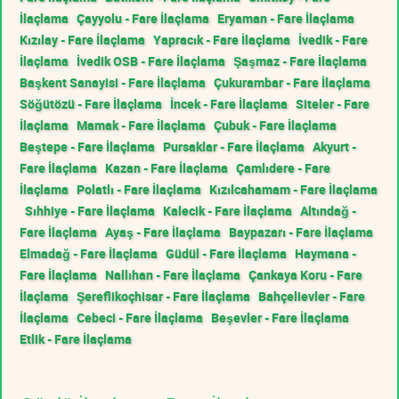
İlaçlama
Çayyolu - Fare İlaçlama
Eryaman - Fare İlaçlama
Kızılay - Fare İlaçlama
Yapracık - Fare İlaçlama
İvedik - Fare
İlaçlama
İvedik OSB - Fare İlaçlama
Şaşmaz - Fare İlaçlama
Başkent Sanayisi - Fare İlaçlama
Çukurambar - Fare İlaçlama
Söğütözü - Fare İlaçlama
İncek - Fare İlaçlama
Siteler - Fare
İlaçlama
Mamak - Fare İlaçlama
Çubuk - Fare İlaçlama
Beştepe - Fare İlaçlama
Pursaklar - Fare İlaçlama
Akyurt -
Fare İlaçlama
Kazan - Fare İlaçlama
Çamlıdere - Fare
İlaçlama
Polatlı - Fare İlaçlama
Kızılcahamam - Fare İlaçlama
Sıhhiye - Fare İlaçlama
Kalecik - Fare İlaçlama
Altındağ -
Fare İlaçlama
Ayaş - Fare İlaçlama
Baypazarı - Fare İlaçlama
Elmadağ - Fare İlaçlama
Güdül - Fare İlaçlama
Haymana -
Fare İlaçlama
Nallıhan - Fare İlaçlama
Çankaya Koru - Fare
İlaçlama
Şereflikoçhisar - Fare İlaçlama
Bahçelievler - Fare
İlaçlama
Cebeci - Fare İlaçlama
Beşevler - Fare İlaçlama
Etlik - Fare İlaçlama