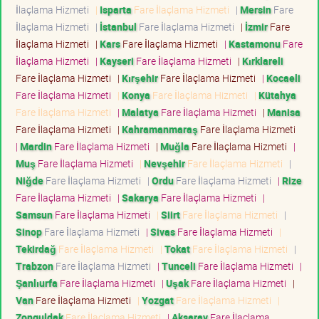
İlaçlama Hizmeti
|
Isparta
Fare İlaçlama Hizmeti
|
Mersin
Fare
İlaçlama Hizmeti
|
İstanbul
Fare İlaçlama Hizmeti
|
İzmir
Fare
İlaçlama Hizmeti
|
Kars
Fare İlaçlama Hizmeti
|
Kastamonu
Fare
İlaçlama Hizmeti
|
Kayseri
Fare İlaçlama Hizmeti
|
Kırklareli
Fare İlaçlama Hizmeti
|
Kırşehir
Fare İlaçlama Hizmeti
|
Kocaeli
Fare İlaçlama Hizmeti
|
Konya
Fare İlaçlama Hizmeti
|
Kütahya
Fare İlaçlama Hizmeti
|
Malatya
Fare İlaçlama Hizmeti
|
Manisa
Fare İlaçlama Hizmeti
|
Kahramanmaraş
Fare İlaçlama Hizmeti
|
Mardin
Fare İlaçlama Hizmeti
|
Muğla
Fare İlaçlama Hizmeti
|
Muş
Fare İlaçlama Hizmeti
|
Nevşehir
Fare İlaçlama Hizmeti
|
Niğde
Fare İlaçlama Hizmeti
|
Ordu
Fare İlaçlama Hizmeti
|
Rize
Fare İlaçlama Hizmeti
|
Sakarya
Fare İlaçlama Hizmeti
|
Samsun
Fare İlaçlama Hizmeti
|
Siirt
Fare İlaçlama Hizmeti
|
Sinop
Fare İlaçlama Hizmeti
|
Sivas
Fare İlaçlama Hizmeti
|
Tekirdağ
Fare İlaçlama Hizmeti
|
Tokat
Fare İlaçlama Hizmeti
|
Trabzon
Fare İlaçlama Hizmeti
|
Tunceli
Fare İlaçlama Hizmeti
|
Şanlıurfa
Fare İlaçlama Hizmeti
|
Uşak
Fare İlaçlama Hizmeti
|
Van
Fare İlaçlama Hizmeti
|
Yozgat
Fare İlaçlama Hizmeti
|
Zonguldak
Fare İlaçlama Hizmeti
|
Aksaray
Fare İlaçlama