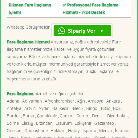
Dikmen Fare İlaçlama
✅ Profesyonel Fare İlaçlama
İşlemi
Hizmeti - 7/24 Destek
Whatapp Görüşme için
Fare İlaçlama Hizmeti
Arıyorsanız, doğru adrestesiniz! Fare
İlaçlama hizmetlerimizle, kaliteli ve uygun fiyatlı çözümler
sunuyoruz. Böcek ve haşere ilaçlama hizmetlerinde en iyi ekipman
ve tekniklerle, müşteri memnuniyeti garantisiyle hizmet veriyoruz.
Sağlığınızı ve güvenliğinizi riske atmayın, Güçlü İlaçlama ile
haşere sorunlarınızı çözün!
Fare İlaçlama
hizmeti verdiğimiz şehirler;
Adana , Adıyaman , Afyonkarahisar , Ağrı , Amasya , Ankara ,
Antalya , Artvin , Aydın , Balıkesir , Bilecik , Bingöl , Bitlis , Bolu ,
Burdur , Bursa , Çanakkale , Çankırı , Çorum , Denizli , Diyarbakır ,
Edirne , Elazığ , Erzincan , Erzurum , Eskişehir , Gaziantep ,
Giresun , Gümüşhane , Hakkari , Hatay , Isparta , Mersin , İstanbul
, İzmir , Kars , Kastamonu , Kayseri , Kırklareli , Kırşehir , Kocaeli ,