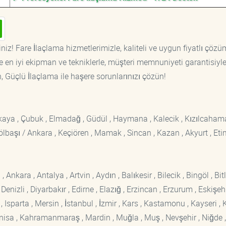
niz! Fare İlaçlama hizmetlerimizle, kaliteli ve uygun fiyatlı çözü
 en iyi ekipman ve tekniklerle, müşteri memnuniyeti garantisiyl
n, Güçlü İlaçlama ile haşere sorunlarınızı çözün!
ankaya , Çubuk , Elmadağ , Güdül , Haymana , Kalecik , Kızılcaham
 Gölbaşı / Ankara , Keçiören , Mamak , Sincan , Kazan , Akyurt , Eti
kara , Antalya , Artvin , Aydın , Balıkesir , Bilecik , Bingöl , Bitli
enizli , Diyarbakır , Edirne , Elazığ , Erzincan , Erzurum , Eskişehi
sparta , Mersin , İstanbul , İzmir , Kars , Kastamonu , Kayseri , K
Manisa , Kahramanmaraş , Mardin , Muğla , Muş , Nevşehir , Niğde ,