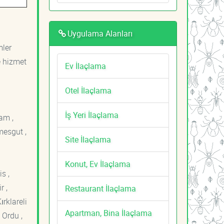
Uygulama Alanları
mler
e hizmet
Ev İlaçlama
Otel İlaçlama
İş Yeri İlaçlama
am ,
mesgut ,
Site İlaçlama
Konut, Ev İlaçlama
s ,
r ,
Restaurant İlaçlama
ırklareli
Apartman, Bina İlaçlama
 Ordu ,