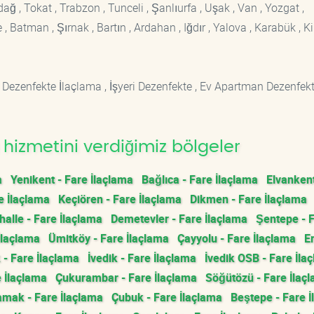
rdağ , Tokat , Trabzon , Tunceli , Şanlıurfa , Uşak , Van , Yozgat ,
 Batman , Şırnak , Bartın , Ardahan , Iğdır , Yalova , Karabük , Kil
 Dezenfekte İlaçlama , İşyeri Dezenfekte , Ev Apartman Dezenfekt
hizmetini verdiğimiz bölgeler
a
Yenikent - Fare İlaçlama
Bağlıca - Fare İlaçlama
Elvankent
e İlaçlama
Keçiören - Fare İlaçlama
Dikmen - Fare İlaçlama
alle - Fare İlaçlama
Demetevler - Fare İlaçlama
Şentepe - 
İlaçlama
Ümitköy - Fare İlaçlama
Çayyolu - Fare İlaçlama
E
 - Fare İlaçlama
İvedik - Fare İlaçlama
İvedik OSB - Fare İla
e İlaçlama
Çukurambar - Fare İlaçlama
Söğütözü - Fare İlaç
mak - Fare İlaçlama
Çubuk - Fare İlaçlama
Beştepe - Fare 