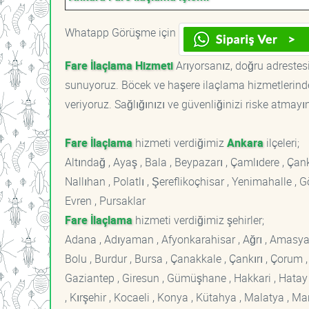
Whatapp Görüşme için
Fare İlaçlama Hizmeti
Arıyorsanız, doğru adrestesi
sunuyoruz. Böcek ve haşere ilaçlama hizmetlerinde
veriyoruz. Sağlığınızı ve güvenliğinizi riske atmayı
Fare İlaçlama
hizmeti verdiğimiz
Ankara
ilçeleri;
Altındağ , Ayaş , Bala , Beypazarı , Çamlıdere , Ç
Nallıhan , Polatlı , Şereflikoçhisar , Yenimahalle ,
Evren , Pursaklar
Fare İlaçlama
hizmeti verdiğimiz şehirler;
Adana , Adıyaman , Afyonkarahisar , Ağrı , Amasya , An
Bolu , Burdur , Bursa , Çanakkale , Çankırı , Çorum , D
Gaziantep , Giresun , Gümüşhane , Hakkari , Hatay , I
, Kırşehir , Kocaeli , Konya , Kütahya , Malatya , 