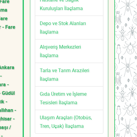
 Fare
Kuruluşları İlaçlama
lama
Fare
Depo ve Stok Alanları
 - Fare
İlaçlama
Alışveriş Merkezleri
İlaçlama
Ankara
Tarla ve Tarım Arazileri
-
İlaçlama
ra -
- Güdül
Gıda Üretim ve İşleme
ik -
Tesisleri İlaçlama
llıhan -
Ulaşım Araçları (Otobüs,
hisar -
Tren, Uçak) İlaçlama
aşı /
 -