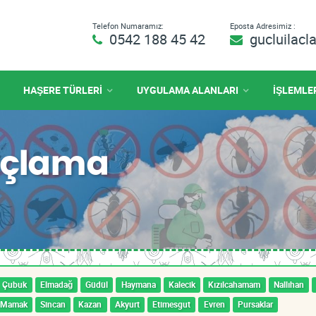
Telefon Numaramız:
Eposta Adresimiz :
0542 188 45 42
gucluilac
HAŞERE TÜRLERİ
UYGULAMA ALANLARI
İŞLEMLE
açlama
Çubuk
Elmadağ
Güdül
Haymana
Kalecik
Kızılcahamam
Nallıhan
Mamak
Sincan
Kazan
Akyurt
Etimesgut
Evren
Pursaklar