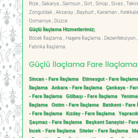
Rize , Sakarya , Samsun , Siirt , Sinop , Sivas , Teki
Zonguldak , Aksaray , Bayburt , Karaman , Kırıkkale ,
Osmaniye , Düzce
Güçlü İlaçlama Hizmetlerimiz;
Böcek İlaçlama , Haşere İlaçlama , Dezenfeksiyon ,
Fabrika İlaçlama
Güçlü İlaçlama Fare İlaçlama 
Sincan - Fare İlaçlama
Etimesgut - Fare İlaçlam
İlaçlama
Ankara - Fare İlaçlama
Çankaya - Far
- Fare İlaçlama
Gölbaşı - Fare İlaçlama
Yenimah
İlaçlama
Ostim - Fare İlaçlama
Batıkent - Fare 
- Fare İlaçlama
Kızılay - Fare İlaçlama
Yapracık
Şaşmaz - Fare İlaçlama
Başkent Sanayisi - Far
İncek - Fare İlaçlama
Siteler - Fare İlaçlama
Ma