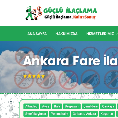
ANA SAYFA
HAKKIMIZDA
HIZMETLERIMIZ
Ankara Fare İl
Altındağ
Ayaş
Bala
Beypazarı
Çamlıdere
Çankaya
Şereflikoçhisar
Yenimahalle
Gölbaşı / Ankara
Keçiören