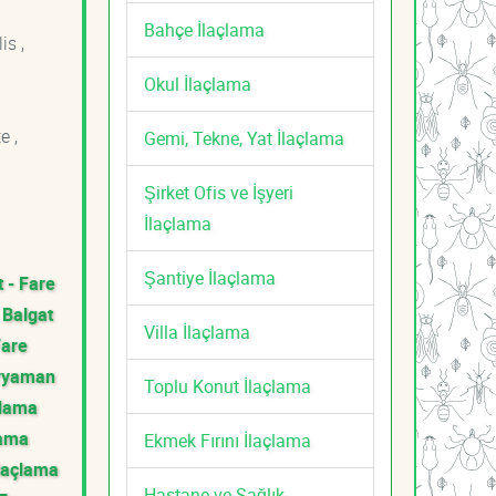
Bahçe İlaçlama
is ,
Okul İlaçlama
e ,
Gemi, Tekne, Yat İlaçlama
Şirket Ofis ve İşyeri
İlaçlama
Şantiye İlaçlama
 - Fare
Balgat
Villa İlaçlama
Fare
ryaman
Toplu Konut İlaçlama
çlama
lama
Ekmek Fırını İlaçlama
İlaçlama
Hastane ve Sağlık