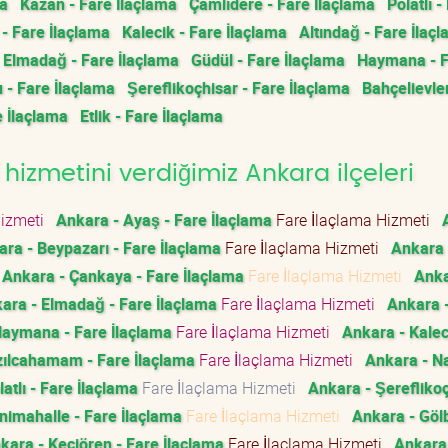
ma
Kazan - Fare İlaçlama
Çamlıdere - Fare İlaçlama
Polatlı -
 - Fare İlaçlama
Kalecik - Fare İlaçlama
Altındağ - Fare İlaç
Elmadağ - Fare İlaçlama
Güdül - Fare İlaçlama
Haymana - 
 - Fare İlaçlama
Şereflikoçhisar - Fare İlaçlama
Bahçelievler
e İlaçlama
Etlik - Fare İlaçlama
hizmetini verdiğimiz Ankara ilçeleri
Hizmeti
Ankara - Ayaş - Fare İlaçlama
Fare İlaçlama Hizmeti
ra - Beypazarı - Fare İlaçlama
Fare İlaçlama Hizmeti
Ankara 
Ankara - Çankaya - Fare İlaçlama
Fare İlaçlama Hizmeti
Anka
ara - Elmadağ - Fare İlaçlama
Fare İlaçlama Hizmeti
Ankara 
Haymana - Fare İlaçlama
Fare İlaçlama Hizmeti
Ankara - Kalec
zılcahamam - Fare İlaçlama
Fare İlaçlama Hizmeti
Ankara - Na
atlı - Fare İlaçlama
Fare İlaçlama Hizmeti
Ankara - Şereflikoç
nimahalle - Fare İlaçlama
Fare İlaçlama Hizmeti
Ankara - Gölb
kara - Keçiören - Fare İlaçlama
Fare İlaçlama Hizmeti
Ankara