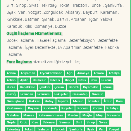
Siirt , Sinop , Sivas , Tekirdağ , Tokat , Trabzon , Tunceli , Şanlıurfa ,
Uşak , Van , Yozgat , Zonguldak , Aksaray , Bayburt , Karaman ,
Kırıkkale , Batman , Şırnak , Bartın , Ardahan , Iğdır , Yalova ,
Karabük , Kilis , Osmaniye , Düzce
Güçlü İlaçlama Hizmetlerimiz;
Böcek İlaçlama , Haşere İlaçlama , Dezenfeksiyon , Dezenfekte
İlaçlama , İşyeri Dezenfekte , Ev Apartman Dezenfekte , Fabrika
İlaçlama
Fare İlaçlama
hizmeti verdiğimiz şehirler;
Adana
Adıyaman
Afyonkarahisar
Ağrı
Amasya
Ankara
Antalya
Artvin
Aydın
Balıkesir
Bilecik
Bingöl
Bitlis
Bolu
Burdur
Bursa
Çanakkale
Çankırı
Çorum
Denizli
Diyarbakır
Edirne
Elazığ
Erzincan
Erzurum
Eskişehir
Gaziantep
Giresun
Gümüşhane
Hakkari
Hatay
Isparta
Mersin
İstanbul
İzmir
Kars
Kastamonu
Kayseri
Kırklareli
Kırşehir
Kocaeli
Konya
Kütahya
Malatya
Manisa
Kahramanmaraş
Mardin
Muğla
Muş
Nevşehir
Niğde
Ordu
Rize
Sakarya
Samsun
Siirt
Sinop
Sivas
Tekirdağ
Tokat
Trabzon
Tunceli
Şanlıurfa
Uşak
Van
Yozgat