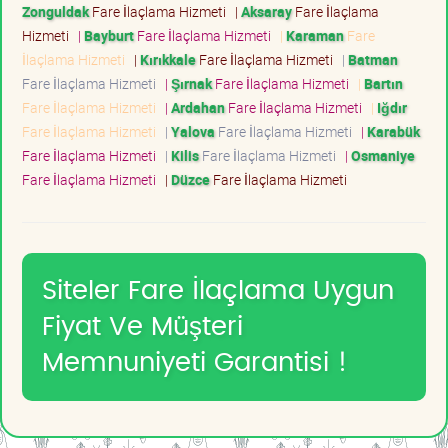
Zonguldak
Fare İlaçlama Hizmeti
|
Aksaray
Fare İlaçlama
Hizmeti
|
Bayburt
Fare İlaçlama Hizmeti
|
Karaman
Fare
İlaçlama Hizmeti
|
Kırıkkale
Fare İlaçlama Hizmeti
|
Batman
Fare İlaçlama Hizmeti
|
Şırnak
Fare İlaçlama Hizmeti
|
Bartın
Fare İlaçlama Hizmeti
|
Ardahan
Fare İlaçlama Hizmeti
|
Iğdır
Fare İlaçlama Hizmeti
|
Yalova
Fare İlaçlama Hizmeti
|
Karabük
Fare İlaçlama Hizmeti
|
Kilis
Fare İlaçlama Hizmeti
|
Osmaniye
Fare İlaçlama Hizmeti
|
Düzce
Fare İlaçlama Hizmeti
Siteler Fare İlaçlama Uygun
Fiyat Ve Müşteri
Memnuniyeti Garantisi !