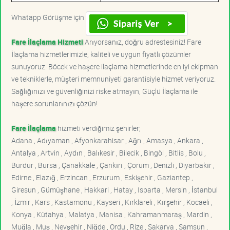
Whatapp Görüşme için
Fare İlaçlama Hizmeti
Arıyorsanız, doğru adrestesiniz! Fare
İlaçlama hizmetlerimizle, kaliteli ve uygun fiyatlı çözümler
sunuyoruz. Böcek ve haşere ilaçlama hizmetlerinde en iyi ekipman
ve tekniklerle, müşteri memnuniyeti garantisiyle hizmet veriyoruz.
Sağlığınızı ve güvenliğinizi riske atmayın, Güçlü İlaçlama ile
haşere sorunlarınızı çözün!
Fare İlaçlama
hizmeti verdiğimiz şehirler;
Adana , Adıyaman , Afyonkarahisar , Ağrı , Amasya , Ankara ,
Antalya , Artvin , Aydın , Balıkesir , Bilecik , Bingöl , Bitlis , Bolu ,
Burdur , Bursa , Çanakkale , Çankırı , Çorum , Denizli , Diyarbakır ,
Edirne , Elazığ , Erzincan , Erzurum , Eskişehir , Gaziantep ,
Giresun , Gümüşhane , Hakkari , Hatay , Isparta , Mersin , İstanbul
, İzmir , Kars , Kastamonu , Kayseri , Kırklareli , Kırşehir , Kocaeli ,
Konya , Kütahya , Malatya , Manisa , Kahramanmaraş , Mardin ,
Muğla , Muş , Nevşehir , Niğde , Ordu , Rize , Sakarya , Samsun ,