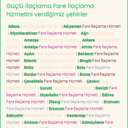
Güçlü İlaçlama Fare İlaçlama
hizmetini verdiğimiz şehirler
|
Adana
Fare İlaçlama Hizmeti
|
Adıyaman
Fare İlaçlama Hizmeti
|
Afyonkarahisar
Fare İlaçlama Hizmeti
|
Ağrı
Fare İlaçlama
Hizmeti
|
Amasya
Fare İlaçlama Hizmeti
|
Ankara
Fare İlaçlama
Hizmeti
|
Antalya
Fare İlaçlama Hizmeti
|
Artvin
Fare İlaçlama
Hizmeti
|
Aydın
Fare İlaçlama Hizmeti
|
Balıkesir
Fare İlaçlama
Hizmeti
|
Bilecik
Fare İlaçlama Hizmeti
|
Bingöl
Fare İlaçlama
Hizmeti
|
Bitlis
Fare İlaçlama Hizmeti
|
Bolu
Fare İlaçlama
Hizmeti
|
Burdur
Fare İlaçlama Hizmeti
|
Bursa
Fare İlaçlama
Hizmeti
|
Çanakkale
Fare İlaçlama Hizmeti
|
Çankırı
Fare
İlaçlama Hizmeti
|
Çorum
Fare İlaçlama Hizmeti
|
Denizli
Fare
İlaçlama Hizmeti
|
Diyarbakır
Fare İlaçlama Hizmeti
|
Edirne
Fare İlaçlama Hizmeti
|
Elazığ
Fare İlaçlama Hizmeti
|
Erzincan
Fare İlaçlama Hizmeti
|
Erzurum
Fare İlaçlama Hizmeti
|
Eskişehir
Fare İlaçlama Hizmeti
|
Gaziantep
Fare İlaçlama
Hizmeti
|
Giresun
Fare İlaçlama Hizmeti
|
Gümüşhane
Fare