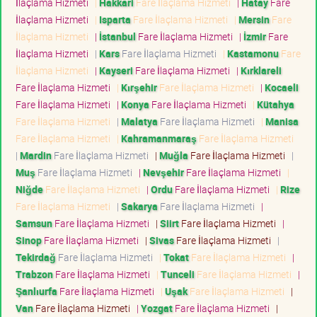
İlaçlama Hizmeti
|
Hakkari
Fare İlaçlama Hizmeti
|
Hatay
Fare
İlaçlama Hizmeti
|
Isparta
Fare İlaçlama Hizmeti
|
Mersin
Fare
İlaçlama Hizmeti
|
İstanbul
Fare İlaçlama Hizmeti
|
İzmir
Fare
İlaçlama Hizmeti
|
Kars
Fare İlaçlama Hizmeti
|
Kastamonu
Fare
İlaçlama Hizmeti
|
Kayseri
Fare İlaçlama Hizmeti
|
Kırklareli
Fare İlaçlama Hizmeti
|
Kırşehir
Fare İlaçlama Hizmeti
|
Kocaeli
Fare İlaçlama Hizmeti
|
Konya
Fare İlaçlama Hizmeti
|
Kütahya
Fare İlaçlama Hizmeti
|
Malatya
Fare İlaçlama Hizmeti
|
Manisa
Fare İlaçlama Hizmeti
|
Kahramanmaraş
Fare İlaçlama Hizmeti
|
Mardin
Fare İlaçlama Hizmeti
|
Muğla
Fare İlaçlama Hizmeti
|
Muş
Fare İlaçlama Hizmeti
|
Nevşehir
Fare İlaçlama Hizmeti
|
Niğde
Fare İlaçlama Hizmeti
|
Ordu
Fare İlaçlama Hizmeti
|
Rize
Fare İlaçlama Hizmeti
|
Sakarya
Fare İlaçlama Hizmeti
|
Samsun
Fare İlaçlama Hizmeti
|
Siirt
Fare İlaçlama Hizmeti
|
Sinop
Fare İlaçlama Hizmeti
|
Sivas
Fare İlaçlama Hizmeti
|
Tekirdağ
Fare İlaçlama Hizmeti
|
Tokat
Fare İlaçlama Hizmeti
|
Trabzon
Fare İlaçlama Hizmeti
|
Tunceli
Fare İlaçlama Hizmeti
|
Şanlıurfa
Fare İlaçlama Hizmeti
|
Uşak
Fare İlaçlama Hizmeti
|
Van
Fare İlaçlama Hizmeti
|
Yozgat
Fare İlaçlama Hizmeti
|