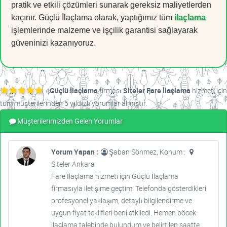
pratik ve etkili çözümleri sunarak gereksiz maliyetlerden
kaçınır. Güçlü İlaçlama olarak, yaptığımız tüm
ilaçlama
işlemlerinde malzeme ve işçilik garantisi sağlayarak
güveninizi kazanıyoruz.
Güçlü İlaçlama
firması
Siteler Fare İlaçlama
hizmeti için
tüm müşterilerinden 5 yıldızlı yorumlar almıştır.
Müşterilerimizden Gelen Yorumlar
Yorum Yapan :
Şaban Sönmez, Konum :
Siteler Ankara
Fare İlaçlama hizmeti için Güçlü İlaçlama
firmasıyla iletişime geçtim. Telefonda gösterdikleri
profesyonel yaklaşım, detaylı bilgilendirme ve
uygun fiyat teklifleri beni etkiledi. Hemen böcek
ilaçlama talebinde bulundum ve belirtilen saatte