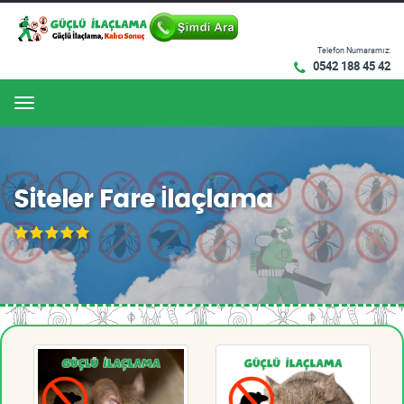
Telefon Numaramız:
0542 188 45 42
Menu
Siteler Fare İlaçlama