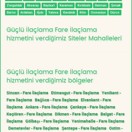
Zonguldak
Aksaray
Bayburt
Karaman
Kırıkkale
Batman
Şırnak
Bartın
Ardahan
Iğdır
Yalova
Karabük
Kilis
Osmaniye
Düzce
Güçlü İlaçlama Fare İlaçlama
hizmetini verdiğimiz Siteler Mahalleleri
Güçlü İlaçlama Fare İlaçlama
hizmetini verdiğimiz bölgeler
Sincan - Fare İlaçlama
Etimesgut - Fare İlaçlama
Yenikent -
Fare İlaçlama
Bağlıca - Fare İlaçlama
Elvankent - Fare
İlaçlama
Ankara - Fare İlaçlama
Çankaya - Fare İlaçlama
Keçiören - Fare İlaçlama
Dikmen - Fare İlaçlama
Balgat - Fare
İlaçlama
Gölbaşı - Fare İlaçlama
Yenimahalle - Fare İlaçlama
Demetevler - Fare İlaçlama
Şentepe - Fare İlaçlama
Ostim -