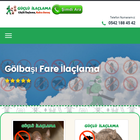
Telefon Numaramız:
0542 188 45 42
Menu
Gölbaşı Fare İlaçlama