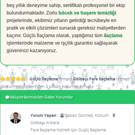
beş yıllık deneyime sahip, sertifikalı profesyonel bir ekip
bulundurmaktadır. Zorlu
böcek ve haşere temizliği
projelerinde, ekibimiz yılların getirdiği tecrübeyle en
pratik ve etkili çözümleri sunarak gereksiz maliyetlerden
kaçınır. Güçlü İlaçlama olarak, yaptığımız tüm
ilaçlama
işlemlerinde malzeme ve işçilik garantisi sağlayarak
güveninizi kazanıyoruz.
Güçlü İlaçlama
firması
Gölbaşı Fare İlaçlama
hizmeti
için tüm müşterilerinden 5 yıldızlı yorumlar almıştır.
Müşterilerimizden Gelen Yorumlar
Yorum Yapan :
Şaban Sönmez, Konum :
Gölbaşı Ankara
Fare İlaçlama hizmeti için Güçlü İlaçlama