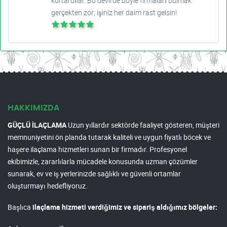
kurtardılar. Bu devirde böyle firmaları bulmak
gerçekten zor; işiniz her daim rast gelsin!
HAKKIMIZDA
GÜÇLÜ İLAÇLAMA
Uzun yıllardır sektörde faaliyet gösteren, müşteri
memnuniyetini ön planda tutarak kaliteli ve uygun fiyatlı böcek ve
haşere ilaçlama hizmetleri sunan bir firmadır. Profesyonel
ekibimizle, zararlılarla mücadele konusunda uzman çözümler
sunarak, ev ve iş yerlerinizde sağlıklı ve güvenli ortamlar
oluşturmayı hedefliyoruz.
Başlıca
ilaçlama hizmeti verdiğimiz ve sipariş aldığımız bölgeler: