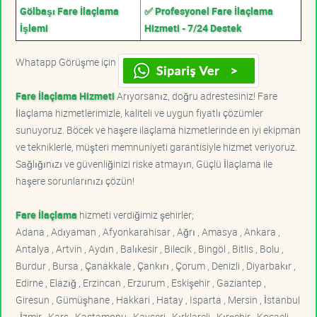
Gölbaşı Fare İlaçlama
✅ Profesyonel Fare İlaçlama
İşlemi
Hizmeti - 7/24 Destek
Whatapp Görüşme için
Fare İlaçlama Hizmeti
Arıyorsanız, doğru adrestesiniz! Fare
İlaçlama hizmetlerimizle, kaliteli ve uygun fiyatlı çözümler
sunuyoruz. Böcek ve haşere ilaçlama hizmetlerinde en iyi ekipman
ve tekniklerle, müşteri memnuniyeti garantisiyle hizmet veriyoruz.
Sağlığınızı ve güvenliğinizi riske atmayın, Güçlü İlaçlama ile
haşere sorunlarınızı çözün!
Fare İlaçlama
hizmeti verdiğimiz şehirler;
Adana , Adıyaman , Afyonkarahisar , Ağrı , Amasya , Ankara ,
Antalya , Artvin , Aydın , Balıkesir , Bilecik , Bingöl , Bitlis , Bolu ,
Burdur , Bursa , Çanakkale , Çankırı , Çorum , Denizli , Diyarbakır ,
Edirne , Elazığ , Erzincan , Erzurum , Eskişehir , Gaziantep ,
Giresun , Gümüşhane , Hakkari , Hatay , Isparta , Mersin , İstanbul
, İzmir , Kars , Kastamonu , Kayseri , Kırklareli , Kırşehir , Kocaeli ,