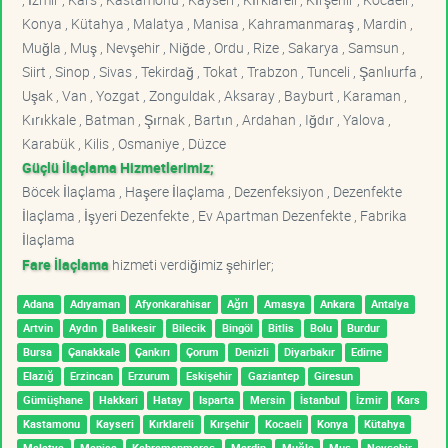
Konya , Kütahya , Malatya , Manisa , Kahramanmaraş , Mardin ,
Muğla , Muş , Nevşehir , Niğde , Ordu , Rize , Sakarya , Samsun ,
Siirt , Sinop , Sivas , Tekirdağ , Tokat , Trabzon , Tunceli , Şanlıurfa ,
Uşak , Van , Yozgat , Zonguldak , Aksaray , Bayburt , Karaman ,
Kırıkkale , Batman , Şırnak , Bartın , Ardahan , Iğdır , Yalova ,
Karabük , Kilis , Osmaniye , Düzce
Güçlü İlaçlama Hizmetlerimiz;
Böcek İlaçlama , Haşere İlaçlama , Dezenfeksiyon , Dezenfekte
İlaçlama , İşyeri Dezenfekte , Ev Apartman Dezenfekte , Fabrika
İlaçlama
Fare İlaçlama
hizmeti verdiğimiz şehirler;
Adana
Adıyaman
Afyonkarahisar
Ağrı
Amasya
Ankara
Antalya
Artvin
Aydın
Balıkesir
Bilecik
Bingöl
Bitlis
Bolu
Burdur
Bursa
Çanakkale
Çankırı
Çorum
Denizli
Diyarbakır
Edirne
Elazığ
Erzincan
Erzurum
Eskişehir
Gaziantep
Giresun
Gümüşhane
Hakkari
Hatay
Isparta
Mersin
İstanbul
İzmir
Kars
Kastamonu
Kayseri
Kırklareli
Kırşehir
Kocaeli
Konya
Kütahya
Malatya
Manisa
Kahramanmaraş
Mardin
Muğla
Muş
Nevşehir