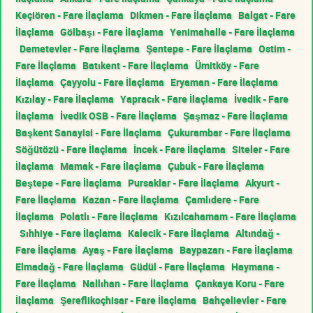
Keçiören - Fare İlaçlama
Dikmen - Fare İlaçlama
Balgat - Fare
İlaçlama
Gölbaşı - Fare İlaçlama
Yenimahalle - Fare İlaçlama
Demetevler - Fare İlaçlama
Şentepe - Fare İlaçlama
Ostim -
Fare İlaçlama
Batıkent - Fare İlaçlama
Ümitköy - Fare
İlaçlama
Çayyolu - Fare İlaçlama
Eryaman - Fare İlaçlama
Kızılay - Fare İlaçlama
Yapracık - Fare İlaçlama
İvedik - Fare
İlaçlama
İvedik OSB - Fare İlaçlama
Şaşmaz - Fare İlaçlama
Başkent Sanayisi - Fare İlaçlama
Çukurambar - Fare İlaçlama
Söğütözü - Fare İlaçlama
İncek - Fare İlaçlama
Siteler - Fare
İlaçlama
Mamak - Fare İlaçlama
Çubuk - Fare İlaçlama
Beştepe - Fare İlaçlama
Pursaklar - Fare İlaçlama
Akyurt -
Fare İlaçlama
Kazan - Fare İlaçlama
Çamlıdere - Fare
İlaçlama
Polatlı - Fare İlaçlama
Kızılcahamam - Fare İlaçlama
Sıhhiye - Fare İlaçlama
Kalecik - Fare İlaçlama
Altındağ -
Fare İlaçlama
Ayaş - Fare İlaçlama
Baypazarı - Fare İlaçlama
Elmadağ - Fare İlaçlama
Güdül - Fare İlaçlama
Haymana -
Fare İlaçlama
Nallıhan - Fare İlaçlama
Çankaya Koru - Fare
İlaçlama
Şereflikoçhisar - Fare İlaçlama
Bahçelievler - Fare