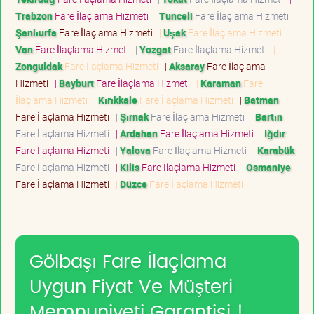
Trabzon
Fare İlaçlama Hizmeti
|
Tunceli
Fare İlaçlama Hizmeti
|
Şanlıurfa
Fare İlaçlama Hizmeti
|
Uşak
Fare İlaçlama Hizmeti
|
Van
Fare İlaçlama Hizmeti
|
Yozgat
Fare İlaçlama Hizmeti
|
Zonguldak
Fare İlaçlama Hizmeti
|
Aksaray
Fare İlaçlama
Hizmeti
|
Bayburt
Fare İlaçlama Hizmeti
|
Karaman
Fare
İlaçlama Hizmeti
|
Kırıkkale
Fare İlaçlama Hizmeti
|
Batman
Fare İlaçlama Hizmeti
|
Şırnak
Fare İlaçlama Hizmeti
|
Bartın
Fare İlaçlama Hizmeti
|
Ardahan
Fare İlaçlama Hizmeti
|
Iğdır
Fare İlaçlama Hizmeti
|
Yalova
Fare İlaçlama Hizmeti
|
Karabük
Fare İlaçlama Hizmeti
|
Kilis
Fare İlaçlama Hizmeti
|
Osmaniye
Fare İlaçlama Hizmeti
|
Düzce
Fare İlaçlama Hizmeti
Gölbaşı Fare İlaçlama
Uygun Fiyat Ve Müşteri
Memnuniyeti Garantisi !