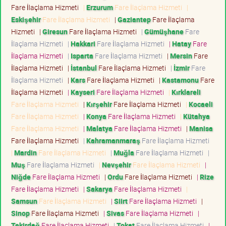
Fare İlaçlama Hizmeti
|
Erzurum
Fare İlaçlama Hizmeti
|
Eskişehir
Fare İlaçlama Hizmeti
|
Gaziantep
Fare İlaçlama
Hizmeti
|
Giresun
Fare İlaçlama Hizmeti
|
Gümüşhane
Fare
İlaçlama Hizmeti
|
Hakkari
Fare İlaçlama Hizmeti
|
Hatay
Fare
İlaçlama Hizmeti
|
Isparta
Fare İlaçlama Hizmeti
|
Mersin
Fare
İlaçlama Hizmeti
|
İstanbul
Fare İlaçlama Hizmeti
|
İzmir
Fare
İlaçlama Hizmeti
|
Kars
Fare İlaçlama Hizmeti
|
Kastamonu
Fare
İlaçlama Hizmeti
|
Kayseri
Fare İlaçlama Hizmeti
|
Kırklareli
Fare İlaçlama Hizmeti
|
Kırşehir
Fare İlaçlama Hizmeti
|
Kocaeli
Fare İlaçlama Hizmeti
|
Konya
Fare İlaçlama Hizmeti
|
Kütahya
Fare İlaçlama Hizmeti
|
Malatya
Fare İlaçlama Hizmeti
|
Manisa
Fare İlaçlama Hizmeti
|
Kahramanmaraş
Fare İlaçlama Hizmeti
|
Mardin
Fare İlaçlama Hizmeti
|
Muğla
Fare İlaçlama Hizmeti
|
Muş
Fare İlaçlama Hizmeti
|
Nevşehir
Fare İlaçlama Hizmeti
|
Niğde
Fare İlaçlama Hizmeti
|
Ordu
Fare İlaçlama Hizmeti
|
Rize
Fare İlaçlama Hizmeti
|
Sakarya
Fare İlaçlama Hizmeti
|
Samsun
Fare İlaçlama Hizmeti
|
Siirt
Fare İlaçlama Hizmeti
|
Sinop
Fare İlaçlama Hizmeti
|
Sivas
Fare İlaçlama Hizmeti
|
Tekirdağ
Fare İlaçlama Hizmeti
|
Tokat
Fare İlaçlama Hizmeti
|