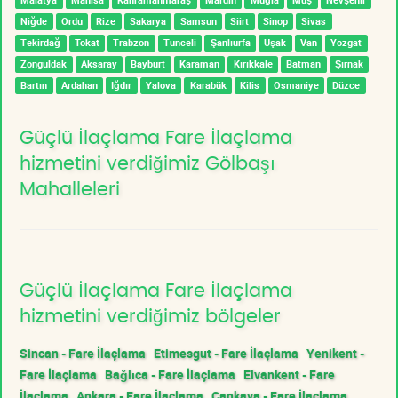
Niğde
Ordu
Rize
Sakarya
Samsun
Siirt
Sinop
Sivas
Tekirdağ
Tokat
Trabzon
Tunceli
Şanlıurfa
Uşak
Van
Yozgat
Zonguldak
Aksaray
Bayburt
Karaman
Kırıkkale
Batman
Şırnak
Bartın
Ardahan
Iğdır
Yalova
Karabük
Kilis
Osmaniye
Düzce
Güçlü İlaçlama Fare İlaçlama
hizmetini verdiğimiz Gölbaşı
Mahalleleri
Güçlü İlaçlama Fare İlaçlama
hizmetini verdiğimiz bölgeler
Sincan - Fare İlaçlama
Etimesgut - Fare İlaçlama
Yenikent -
Fare İlaçlama
Bağlıca - Fare İlaçlama
Elvankent - Fare
İlaçlama
Ankara - Fare İlaçlama
Çankaya - Fare İlaçlama