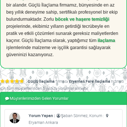
bir alandır. Güçlü İlaçlama firmamız, bünyesinde en az
beş yıllık deneyime sahip, sertifikalı profesyonel bir ekip
bulundurmaktadır. Zorlu
böcek ve haşere temizliği
projelerinde, ekibimiz yılların getirdiği tecrübeyle en
pratik ve etkili çözümleri sunarak gereksiz maliyetlerden
kaçınır. Güçlü İlaçlama olarak, yaptığımız tüm
ilaçlama
işlemlerinde malzeme ve işçilik garantisi sağlayarak
güveninizi kazanıyoruz.
Güçlü İlaçlama
firması
Eryaman Fare İlaçlama
hizmeti
için tüm müşterilerinden 5 yıldızlı yorumlar almıştır.
Müşterilerimizden Gelen Yorumlar
Yorum Yapan :
Şaban Sönmez, Konum :
Eryaman Ankara