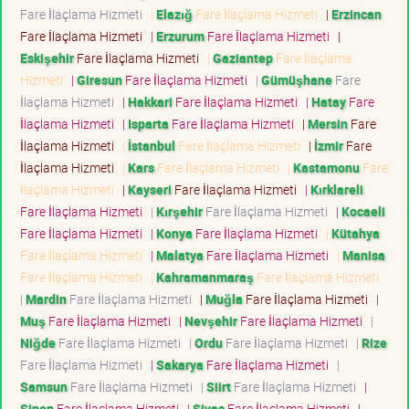
Fare İlaçlama Hizmeti
|
Elazığ
Fare İlaçlama Hizmeti
|
Erzincan
Fare İlaçlama Hizmeti
|
Erzurum
Fare İlaçlama Hizmeti
|
Eskişehir
Fare İlaçlama Hizmeti
|
Gaziantep
Fare İlaçlama
Hizmeti
|
Giresun
Fare İlaçlama Hizmeti
|
Gümüşhane
Fare
İlaçlama Hizmeti
|
Hakkari
Fare İlaçlama Hizmeti
|
Hatay
Fare
İlaçlama Hizmeti
|
Isparta
Fare İlaçlama Hizmeti
|
Mersin
Fare
İlaçlama Hizmeti
|
İstanbul
Fare İlaçlama Hizmeti
|
İzmir
Fare
İlaçlama Hizmeti
|
Kars
Fare İlaçlama Hizmeti
|
Kastamonu
Fare
İlaçlama Hizmeti
|
Kayseri
Fare İlaçlama Hizmeti
|
Kırklareli
Fare İlaçlama Hizmeti
|
Kırşehir
Fare İlaçlama Hizmeti
|
Kocaeli
Fare İlaçlama Hizmeti
|
Konya
Fare İlaçlama Hizmeti
|
Kütahya
Fare İlaçlama Hizmeti
|
Malatya
Fare İlaçlama Hizmeti
|
Manisa
Fare İlaçlama Hizmeti
|
Kahramanmaraş
Fare İlaçlama Hizmeti
|
Mardin
Fare İlaçlama Hizmeti
|
Muğla
Fare İlaçlama Hizmeti
|
Muş
Fare İlaçlama Hizmeti
|
Nevşehir
Fare İlaçlama Hizmeti
|
Niğde
Fare İlaçlama Hizmeti
|
Ordu
Fare İlaçlama Hizmeti
|
Rize
Fare İlaçlama Hizmeti
|
Sakarya
Fare İlaçlama Hizmeti
|
Samsun
Fare İlaçlama Hizmeti
|
Siirt
Fare İlaçlama Hizmeti
|
Sinop
Fare İlaçlama Hizmeti
|
Sivas
Fare İlaçlama Hizmeti
|