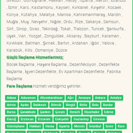
Giresun , Gümüşhane , Hakkari , Hatay , Isparta , Mersin , İstanbul
, İzmir , Kars , Kastamonu , Kayseri , Kırklareli , Kırşehir , Kocaeli ,
Konya , Kütahya , Malatya , Manisa , Kahramanmaraş , Mardin ,
Muğla , Muş , Nevşehir , Niğde , Ordu , Rize , Sakarya , Samsun ,
Siirt , Sinop , Sivas , Tekirdağ , Tokat , Trabzon , Tunceli , Şanlıurfa ,
Uşak , Van , Yozgat , Zonguldak , Aksaray , Bayburt , Karaman ,
Kırıkkale , Batman , Şırnak , Bartın , Ardahan , Iğdır , Yalova ,
Karabük , Kilis , Osmaniye , Düzce
Güçlü İlaçlama Hizmetlerimiz;
Böcek İlaçlama , Haşere İlaçlama , Dezenfeksiyon , Dezenfekte
İlaçlama , İşyeri Dezenfekte , Ev Apartman Dezenfekte , Fabrika
İlaçlama
Fare İlaçlama
hizmeti verdiğimiz şehirler;
Adana
Adıyaman
Afyonkarahisar
Ağrı
Amasya
Ankara
Antalya
Artvin
Aydın
Balıkesir
Bilecik
Bingöl
Bitlis
Bolu
Burdur
Bursa
Çanakkale
Çankırı
Çorum
Denizli
Diyarbakır
Edirne
Elazığ
Erzincan
Erzurum
Eskişehir
Gaziantep
Giresun
Gümüşhane
Hakkari
Hatay
Isparta
Mersin
İstanbul
İzmir
Kars