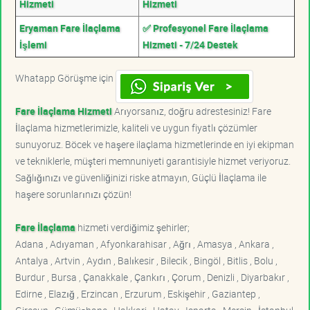
Hizmeti
Hizmeti
Eryaman Fare İlaçlama
✅ Profesyonel Fare İlaçlama
İşlemi
Hizmeti - 7/24 Destek
Whatapp Görüşme için
Fare İlaçlama Hizmeti
Arıyorsanız, doğru adrestesiniz! Fare
İlaçlama hizmetlerimizle, kaliteli ve uygun fiyatlı çözümler
sunuyoruz. Böcek ve haşere ilaçlama hizmetlerinde en iyi ekipman
ve tekniklerle, müşteri memnuniyeti garantisiyle hizmet veriyoruz.
Sağlığınızı ve güvenliğinizi riske atmayın, Güçlü İlaçlama ile
haşere sorunlarınızı çözün!
Fare İlaçlama
hizmeti verdiğimiz şehirler;
Adana , Adıyaman , Afyonkarahisar , Ağrı , Amasya , Ankara ,
Antalya , Artvin , Aydın , Balıkesir , Bilecik , Bingöl , Bitlis , Bolu ,
Burdur , Bursa , Çanakkale , Çankırı , Çorum , Denizli , Diyarbakır ,
Edirne , Elazığ , Erzincan , Erzurum , Eskişehir , Gaziantep ,