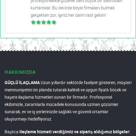
profesyonellikle çözerek beni büyük bir sıkıntıdan
kurtardılar. Bu devirde böyle firmaları bulmak
gerçekten zor; işiniz her daim rast gelsin!
HAKKIMIZDA
GÜÇLÜ İLAÇLAMA
Uzun yıllardır sektörde faaliyet gösteren, müşteri
memnuniyetini ön planda tutarak kaliteli ve uygun fiyatlı böcek ve
haşere ilaçlama hizmetleri sunan bir firmadır. Profesyonel
ekibimizle, zararlılarla mücadele konusunda uzman çözümler
sunarak, ev ve iş yerlerinizde sağlıklı ve güvenli ortamlar
oluşturmayı hedefliyoruz.
Başlıca
ilaçlama hizmeti verdiğimiz ve sipariş aldığımız bölgeler: