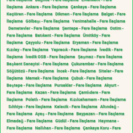
İlaçlama
Ankara - Fare İlaçlama
Çankaya - Fare İlaçlama
Keçiören - Fare İlaçlama
Dikmen - Fare İlaçlama
Balgat - Fare
İlaçlama
Gölbaşı - Fare İlaçlama
Yenimahalle - Fare İlaçlama
Demetevler - Fare İlaçlama
Şentepe - Fare İlaçlama
Ostim -
Fare İlaçlama
Batıkent - Fare İlaçlama
Ümitköy - Fare
İlaçlama
Çayyolu - Fare İlaçlama
Eryaman - Fare İlaçlama
Kızılay - Fare İlaçlama
Yapracık - Fare İlaçlama
İvedik - Fare
İlaçlama
İvedik OSB - Fare İlaçlama
Şaşmaz - Fare İlaçlama
Başkent Sanayisi - Fare İlaçlama
Çukurambar - Fare İlaçlama
Söğütözü - Fare İlaçlama
İncek - Fare İlaçlama
Siteler - Fare
İlaçlama
Mamak - Fare İlaçlama
Çubuk - Fare İlaçlama
Beştepe - Fare İlaçlama
Pursaklar - Fare İlaçlama
Akyurt -
Fare İlaçlama
Kazan - Fare İlaçlama
Çamlıdere - Fare
İlaçlama
Polatlı - Fare İlaçlama
Kızılcahamam - Fare İlaçlama
Sıhhiye - Fare İlaçlama
Kalecik - Fare İlaçlama
Altındağ -
Fare İlaçlama
Ayaş - Fare İlaçlama
Baypazarı - Fare İlaçlama
Elmadağ - Fare İlaçlama
Güdül - Fare İlaçlama
Haymana -
Fare İlaçlama
Nallıhan - Fare İlaçlama
Çankaya Koru - Fare