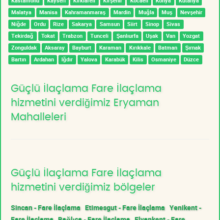
Kastamonu
Kayseri
Kırklareli
Kırşehir
Kocaeli
Konya
Kütahya
Malatya
Manisa
Kahramanmaraş
Mardin
Muğla
Muş
Nevşehir
Niğde
Ordu
Rize
Sakarya
Samsun
Siirt
Sinop
Sivas
Tekirdağ
Tokat
Trabzon
Tunceli
Şanlıurfa
Uşak
Van
Yozgat
Zonguldak
Aksaray
Bayburt
Karaman
Kırıkkale
Batman
Şırnak
Bartın
Ardahan
Iğdır
Yalova
Karabük
Kilis
Osmaniye
Düzce
Güçlü İlaçlama Fare İlaçlama
hizmetini verdiğimiz Eryaman
Mahalleleri
Güçlü İlaçlama Fare İlaçlama
hizmetini verdiğimiz bölgeler
Sincan - Fare İlaçlama
Etimesgut - Fare İlaçlama
Yenikent -
Fare İlaçlama
Bağlıca - Fare İlaçlama
Elvankent - Fare