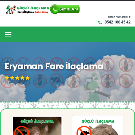
Telefon Numaramız:
0542 188 45 42
Menu
Eryaman Fare İlaçlama