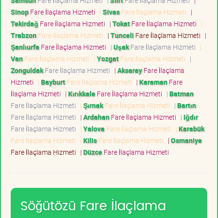
Samsun
Fare İlaçlama Hizmeti
|
Siirt
Fare İlaçlama Hizmeti
|
Sinop
Fare İlaçlama Hizmeti
|
Sivas
Fare İlaçlama Hizmeti
|
Tekirdağ
Fare İlaçlama Hizmeti
|
Tokat
Fare İlaçlama Hizmeti
|
Trabzon
Fare İlaçlama Hizmeti
|
Tunceli
Fare İlaçlama Hizmeti
|
Şanlıurfa
Fare İlaçlama Hizmeti
|
Uşak
Fare İlaçlama Hizmeti
|
Van
Fare İlaçlama Hizmeti
|
Yozgat
Fare İlaçlama Hizmeti
|
Zonguldak
Fare İlaçlama Hizmeti
|
Aksaray
Fare İlaçlama
Hizmeti
|
Bayburt
Fare İlaçlama Hizmeti
|
Karaman
Fare
İlaçlama Hizmeti
|
Kırıkkale
Fare İlaçlama Hizmeti
|
Batman
Fare İlaçlama Hizmeti
|
Şırnak
Fare İlaçlama Hizmeti
|
Bartın
Fare İlaçlama Hizmeti
|
Ardahan
Fare İlaçlama Hizmeti
|
Iğdır
Fare İlaçlama Hizmeti
|
Yalova
Fare İlaçlama Hizmeti
|
Karabük
Fare İlaçlama Hizmeti
|
Kilis
Fare İlaçlama Hizmeti
|
Osmaniye
Fare İlaçlama Hizmeti
|
Düzce
Fare İlaçlama Hizmeti
Söğütözü Fare İlaçlama