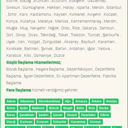
Edirne , Elazığ , Erzincan , Erzurum , Eskişehir , Gaziantep ,
Giresun , Gümüşhane , Hakkari , Hatay , Isparta , Mersin , İstanbul
, İzmir , Kars , Kastamonu , Kayseri , Kırklareli , Kırşehir , Kocaeli ,
Konya , Kütahya , Malatya , Manisa , Kahramanmaraş , Mardin ,
Muğla , Muş , Nevşehir , Niğde , Ordu , Rize , Sakarya , Samsun ,
Siirt , Sinop , Sivas , Tekirdağ , Tokat , Trabzon , Tunceli , Şanlıurfa ,
Uşak , Van , Yozgat , Zonguldak , Aksaray , Bayburt , Karaman ,
Kırıkkale , Batman , Şırnak , Bartın , Ardahan , Iğdır , Yalova ,
Karabük , Kilis , Osmaniye , Düzce
Güçlü İlaçlama Hizmetlerimiz;
Böcek İlaçlama , Haşere İlaçlama , Dezenfeksiyon , Dezenfekte
İlaçlama , İşyeri Dezenfekte , Ev Apartman Dezenfekte , Fabrika
İlaçlama
Fare İlaçlama
hizmeti verdiğimiz şehirler;
Adana
Adıyaman
Afyonkarahisar
Ağrı
Amasya
Ankara
Antalya
Artvin
Aydın
Balıkesir
Bilecik
Bingöl
Bitlis
Bolu
Burdur
Bursa
Çanakkale
Çankırı
Çorum
Denizli
Diyarbakır
Edirne
Elazığ
Erzincan
Erzurum
Eskişehir
Gaziantep
Giresun