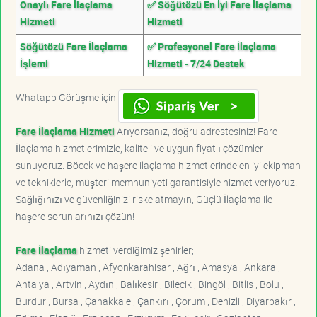
Onaylı Fare İlaçlama
✅ Söğütözü En İyi Fare İlaçlama
Hizmeti
Hizmeti
Söğütözü Fare İlaçlama
✅ Profesyonel Fare İlaçlama
İşlemi
Hizmeti - 7/24 Destek
Whatapp Görüşme için
Fare İlaçlama Hizmeti
Arıyorsanız, doğru adrestesiniz! Fare
İlaçlama hizmetlerimizle, kaliteli ve uygun fiyatlı çözümler
sunuyoruz. Böcek ve haşere ilaçlama hizmetlerinde en iyi ekipman
ve tekniklerle, müşteri memnuniyeti garantisiyle hizmet veriyoruz.
Sağlığınızı ve güvenliğinizi riske atmayın, Güçlü İlaçlama ile
haşere sorunlarınızı çözün!
Fare İlaçlama
hizmeti verdiğimiz şehirler;
Adana , Adıyaman , Afyonkarahisar , Ağrı , Amasya , Ankara ,
Antalya , Artvin , Aydın , Balıkesir , Bilecik , Bingöl , Bitlis , Bolu ,
Burdur , Bursa , Çanakkale , Çankırı , Çorum , Denizli , Diyarbakır ,