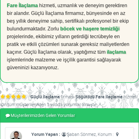
Fare İlaçlama
hizmeti, uzmanlık ve deneyim gerektiren
bir alandır. Güçlü İlaçlama firmamız, bünyesinde en az
beş yıllık deneyime sahip, sertifikalı profesyonel bir ekip
bulundurmaktadır. Zorlu
böcek ve haşere temizliği
projelerinde, ekibimiz yılların getirdiği tecrübeyle en
pratik ve etkili çözümleri sunarak gereksiz maliyetlerden
kaçınır. Güçlü İlaçlama olarak, yaptığımız tüm
ilaçlama
işlemlerinde malzeme ve işçilik garantisi sağlayarak
güveninizi kazanıyoruz.
Güçlü İlaçlama
firması
Söğütözü Fare İlaçlama
hizmeti
için tüm müşterilerinden 5 yıldızlı yorumlar almıştır.
Müşterilerimizden Gelen Yorumlar
Yorum Yapan :
Şaban Sönmez, Konum :