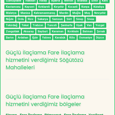
Gümüşhane
Hakkari
Hatay
Isparta
Mersin
İstanbul
İzmir
Kars
Kastamonu
Kayseri
Kırklareli
Kırşehir
Kocaeli
Konya
Kütahya
Malatya
Manisa
Kahramanmaraş
Mardin
Muğla
Muş
Nevşehir
Niğde
Ordu
Rize
Sakarya
Samsun
Siirt
Sinop
Sivas
Tekirdağ
Tokat
Trabzon
Tunceli
Şanlıurfa
Uşak
Van
Yozgat
Zonguldak
Aksaray
Bayburt
Karaman
Kırıkkale
Batman
Şırnak
Bartın
Ardahan
Iğdır
Yalova
Karabük
Kilis
Osmaniye
Düzce
Güçlü İlaçlama Fare İlaçlama
hizmetini verdiğimiz Söğütözü
Mahalleleri
Güçlü İlaçlama Fare İlaçlama
hizmetini verdiğimiz bölgeler
Sincan - Fare İlaçlama
Etimesgut - Fare İlaçlama
Yenikent -