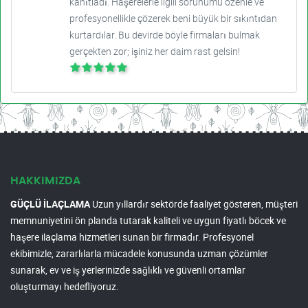
kanıtladı. Haşerelerle ilgili sorunumu özenle ve
profesyonellikle çözerek beni büyük bir sıkıntıdan
kurtardılar. Bu devirde böyle firmaları bulmak
gerçekten zor; işiniz her daim rast gelsin!
HAKKIMIZDA
GÜÇLÜ İLAÇLAMA
Uzun yıllardır sektörde faaliyet gösteren, müşteri
memnuniyetini ön planda tutarak kaliteli ve uygun fiyatlı böcek ve
haşere ilaçlama hizmetleri sunan bir firmadır. Profesyonel
ekibimizle, zararlılarla mücadele konusunda uzman çözümler
sunarak, ev ve iş yerlerinizde sağlıklı ve güvenli ortamlar
oluşturmayı hedefliyoruz.