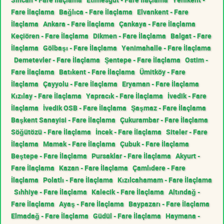
Fare İlaçlama
Bağlıca - Fare İlaçlama
Elvankent - Fare
İlaçlama
Ankara - Fare İlaçlama
Çankaya - Fare İlaçlama
Keçiören - Fare İlaçlama
Dikmen - Fare İlaçlama
Balgat - Fare
İlaçlama
Gölbaşı - Fare İlaçlama
Yenimahalle - Fare İlaçlama
Demetevler - Fare İlaçlama
Şentepe - Fare İlaçlama
Ostim -
Fare İlaçlama
Batıkent - Fare İlaçlama
Ümitköy - Fare
İlaçlama
Çayyolu - Fare İlaçlama
Eryaman - Fare İlaçlama
Kızılay - Fare İlaçlama
Yapracık - Fare İlaçlama
İvedik - Fare
İlaçlama
İvedik OSB - Fare İlaçlama
Şaşmaz - Fare İlaçlama
Başkent Sanayisi - Fare İlaçlama
Çukurambar - Fare İlaçlama
Söğütözü - Fare İlaçlama
İncek - Fare İlaçlama
Siteler - Fare
İlaçlama
Mamak - Fare İlaçlama
Çubuk - Fare İlaçlama
Beştepe - Fare İlaçlama
Pursaklar - Fare İlaçlama
Akyurt -
Fare İlaçlama
Kazan - Fare İlaçlama
Çamlıdere - Fare
İlaçlama
Polatlı - Fare İlaçlama
Kızılcahamam - Fare İlaçlama
Sıhhiye - Fare İlaçlama
Kalecik - Fare İlaçlama
Altındağ -
Fare İlaçlama
Ayaş - Fare İlaçlama
Baypazarı - Fare İlaçlama
Elmadağ - Fare İlaçlama
Güdül - Fare İlaçlama
Haymana -