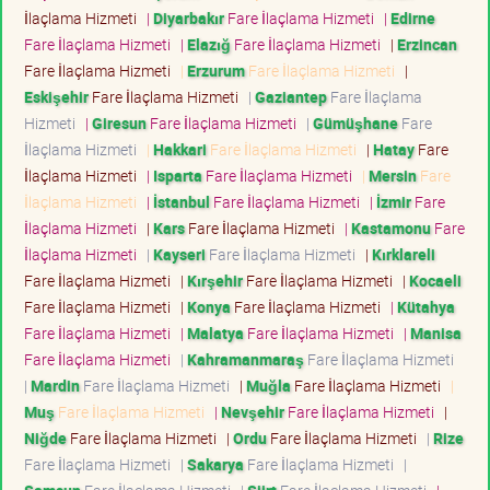
İlaçlama Hizmeti
|
Diyarbakır
Fare İlaçlama Hizmeti
|
Edirne
Fare İlaçlama Hizmeti
|
Elazığ
Fare İlaçlama Hizmeti
|
Erzincan
Fare İlaçlama Hizmeti
|
Erzurum
Fare İlaçlama Hizmeti
|
Eskişehir
Fare İlaçlama Hizmeti
|
Gaziantep
Fare İlaçlama
Hizmeti
|
Giresun
Fare İlaçlama Hizmeti
|
Gümüşhane
Fare
İlaçlama Hizmeti
|
Hakkari
Fare İlaçlama Hizmeti
|
Hatay
Fare
İlaçlama Hizmeti
|
Isparta
Fare İlaçlama Hizmeti
|
Mersin
Fare
İlaçlama Hizmeti
|
İstanbul
Fare İlaçlama Hizmeti
|
İzmir
Fare
İlaçlama Hizmeti
|
Kars
Fare İlaçlama Hizmeti
|
Kastamonu
Fare
İlaçlama Hizmeti
|
Kayseri
Fare İlaçlama Hizmeti
|
Kırklareli
Fare İlaçlama Hizmeti
|
Kırşehir
Fare İlaçlama Hizmeti
|
Kocaeli
Fare İlaçlama Hizmeti
|
Konya
Fare İlaçlama Hizmeti
|
Kütahya
Fare İlaçlama Hizmeti
|
Malatya
Fare İlaçlama Hizmeti
|
Manisa
Fare İlaçlama Hizmeti
|
Kahramanmaraş
Fare İlaçlama Hizmeti
|
Mardin
Fare İlaçlama Hizmeti
|
Muğla
Fare İlaçlama Hizmeti
|
Muş
Fare İlaçlama Hizmeti
|
Nevşehir
Fare İlaçlama Hizmeti
|
Niğde
Fare İlaçlama Hizmeti
|
Ordu
Fare İlaçlama Hizmeti
|
Rize
Fare İlaçlama Hizmeti
|
Sakarya
Fare İlaçlama Hizmeti
|