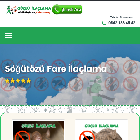
Telefon Numaramız:
0542 188 45 42
Menu
Söğütözü Fare İlaçlama