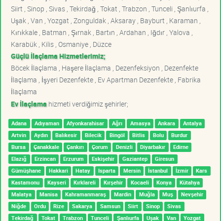
Siirt , Sinop , Sivas , Tekirdağ , Tokat , Trabzon , Tunceli , Şanlıurfa ,
Uşak , Van , Yozgat , Zonguldak , Aksaray , Bayburt , Karaman ,
Kırıkkale , Batman , Şırnak , Bartın , Ardahan , Iğdır , Yalova ,
Karabük , Kilis , Osmaniye , Düzce
Güçlü İlaçlama Hizmetlerimiz;
Böcek İlaçlama , Haşere İlaçlama , Dezenfeksiyon , Dezenfekte
İlaçlama , İşyeri Dezenfekte , Ev Apartman Dezenfekte , Fabrika
İlaçlama
Ev İlaçlama
hizmeti verdiğimiz şehirler;
Adana
Adıyaman
Afyonkarahisar
Ağrı
Amasya
Ankara
Antalya
Artvin
Aydın
Balıkesir
Bilecik
Bingöl
Bitlis
Bolu
Burdur
Bursa
Çanakkale
Çankırı
Çorum
Denizli
Diyarbakır
Edirne
Elazığ
Erzincan
Erzurum
Eskişehir
Gaziantep
Giresun
Gümüşhane
Hakkari
Hatay
Isparta
Mersin
İstanbul
İzmir
Kars
Kastamonu
Kayseri
Kırklareli
Kırşehir
Kocaeli
Konya
Kütahya
Malatya
Manisa
Kahramanmaraş
Mardin
Muğla
Muş
Nevşehir
Niğde
Ordu
Rize
Sakarya
Samsun
Siirt
Sinop
Sivas
Tekirdağ
Tokat
Trabzon
Tunceli
Şanlıurfa
Uşak
Van
Yozgat