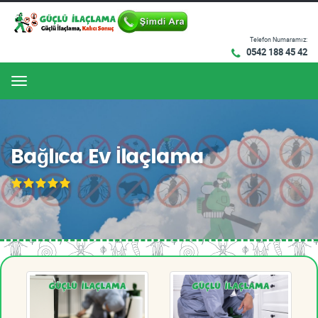
Telefon Numaramız:
0542 188 45 42
Menu
Bağlıca Ev İlaçlama