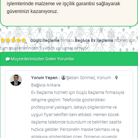
işlemlerinde malzeme ve işçilik garantisi sağlayarak
güveninizi kazanıyoruz.
Güçlü İlaçlama
firması
Bağlıca Ev İlaçlama
hizmeti için
tüm müşterilerinden 5 yıldızlı yorumlar almıştır.
Müşterilerimizden Gelen Yorumlar
Yorum Yapan :
Şaban Sönmez, Konum :
Bağlıca Ankara
Ev İlaçlama hizmeti için Güçlü İlaçlama firmasıyla
iletişime geçtim. Telefonda gösterdikleri
profesyonel yaklaşım, detaylı bilgilendirme ve
uygun fiyat teklifleri beni etkiledi. Hemen böcek
ilaçlama talebinde bulundum ve belirtilen saatte
hızlıca geldiler. Personelin maske takması ve iş
ahlakına gösterdikleri özen, firmanın güvenilir