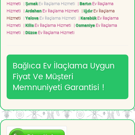
Hizmeti
|
Şırnak
Ev İlaçlama Hizmeti
|
Bartın
Ev İlaçlama
Hizmeti
|
Ardahan
Ev İlaçlama Hizmeti
|
Iğdır
Ev İlaçlama
Hizmeti
|
Yalova
Ev İlaçlama Hizmeti
|
Karabük
Ev İlaçlama
Hizmeti
|
Kilis
Ev İlaçlama Hizmeti
|
Osmaniye
Ev İlaçlama
Hizmeti
|
Düzce
Ev İlaçlama Hizmeti
Bağlıca Ev İlaçlama Uygun
Fiyat Ve Müşteri
Memnuniyeti Garantisi !