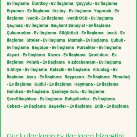
Ev İlaçlama
Ümitköy - Ev İlaçlama
Çayyolu - Ev İlaçlama
Eryaman - Ev İlaçlama
Kızılay - Ev İlaçlama
Yapracık - Ev
İlaçlama
İvedik - Ev İlaçlama
İvedik OSB - Ev İlaçlama
Şaşmaz - Ev İlaçlama
Başkent Sanayisi - Ev İlaçlama
Çukurambar - Ev İlaçlama
Söğütözü - Ev İlaçlama
İncek - Ev
İlaçlama
Siteler - Ev İlaçlama
Mamak - Ev İlaçlama
Çubuk -
Ev İlaçlama
Beştepe - Ev İlaçlama
Pursaklar - Ev İlaçlama
Akyurt - Ev İlaçlama
Kazan - Ev İlaçlama
Çamlıdere - Ev
İlaçlama
Polatlı - Ev İlaçlama
Kızılcahamam - Ev İlaçlama
Sıhhiye - Ev İlaçlama
Kalecik - Ev İlaçlama
Altındağ - Ev
İlaçlama
Ayaş - Ev İlaçlama
Baypazarı - Ev İlaçlama
Elmadağ
- Ev İlaçlama
Güdül - Ev İlaçlama
Haymana - Ev İlaçlama
Nallıhan - Ev İlaçlama
Çankaya Koru - Ev İlaçlama
Şereflikoçhisar - Ev İlaçlama
Bahçelievler - Ev İlaçlama
Cebeci - Ev İlaçlama
Beşevler - Ev İlaçlama
Etlik - Ev İlaçlama
Güçlü İlaçlama Ev İlaçlama hizmetini