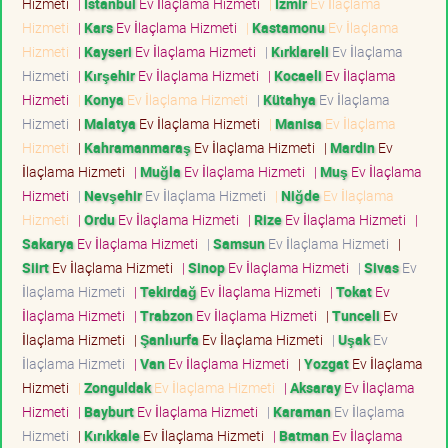
Hizmeti
|
İstanbul
Ev İlaçlama Hizmeti
|
İzmir
Ev İlaçlama
Hizmeti
|
Kars
Ev İlaçlama Hizmeti
|
Kastamonu
Ev İlaçlama
Hizmeti
|
Kayseri
Ev İlaçlama Hizmeti
|
Kırklareli
Ev İlaçlama
Hizmeti
|
Kırşehir
Ev İlaçlama Hizmeti
|
Kocaeli
Ev İlaçlama
Hizmeti
|
Konya
Ev İlaçlama Hizmeti
|
Kütahya
Ev İlaçlama
Hizmeti
|
Malatya
Ev İlaçlama Hizmeti
|
Manisa
Ev İlaçlama
Hizmeti
|
Kahramanmaraş
Ev İlaçlama Hizmeti
|
Mardin
Ev
İlaçlama Hizmeti
|
Muğla
Ev İlaçlama Hizmeti
|
Muş
Ev İlaçlama
Hizmeti
|
Nevşehir
Ev İlaçlama Hizmeti
|
Niğde
Ev İlaçlama
Hizmeti
|
Ordu
Ev İlaçlama Hizmeti
|
Rize
Ev İlaçlama Hizmeti
|
Sakarya
Ev İlaçlama Hizmeti
|
Samsun
Ev İlaçlama Hizmeti
|
Siirt
Ev İlaçlama Hizmeti
|
Sinop
Ev İlaçlama Hizmeti
|
Sivas
Ev
İlaçlama Hizmeti
|
Tekirdağ
Ev İlaçlama Hizmeti
|
Tokat
Ev
İlaçlama Hizmeti
|
Trabzon
Ev İlaçlama Hizmeti
|
Tunceli
Ev
İlaçlama Hizmeti
|
Şanlıurfa
Ev İlaçlama Hizmeti
|
Uşak
Ev
İlaçlama Hizmeti
|
Van
Ev İlaçlama Hizmeti
|
Yozgat
Ev İlaçlama
Hizmeti
|
Zonguldak
Ev İlaçlama Hizmeti
|
Aksaray
Ev İlaçlama
Hizmeti
|
Bayburt
Ev İlaçlama Hizmeti
|
Karaman
Ev İlaçlama
Hizmeti
|
Kırıkkale
Ev İlaçlama Hizmeti
|
Batman
Ev İlaçlama