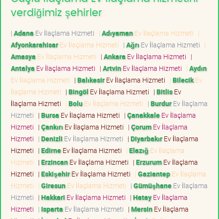
verdiğimiz şehirler
|
Adana
Ev İlaçlama Hizmeti
|
Adıyaman
Ev İlaçlama Hizmeti
|
Afyonkarahisar
Ev İlaçlama Hizmeti
|
Ağrı
Ev İlaçlama Hizmeti
|
Amasya
Ev İlaçlama Hizmeti
|
Ankara
Ev İlaçlama Hizmeti
|
Antalya
Ev İlaçlama Hizmeti
|
Artvin
Ev İlaçlama Hizmeti
|
Aydın
Ev İlaçlama Hizmeti
|
Balıkesir
Ev İlaçlama Hizmeti
|
Bilecik
Ev
İlaçlama Hizmeti
|
Bingöl
Ev İlaçlama Hizmeti
|
Bitlis
Ev
İlaçlama Hizmeti
|
Bolu
Ev İlaçlama Hizmeti
|
Burdur
Ev İlaçlama
Hizmeti
|
Bursa
Ev İlaçlama Hizmeti
|
Çanakkale
Ev İlaçlama
Hizmeti
|
Çankırı
Ev İlaçlama Hizmeti
|
Çorum
Ev İlaçlama
Hizmeti
|
Denizli
Ev İlaçlama Hizmeti
|
Diyarbakır
Ev İlaçlama
Hizmeti
|
Edirne
Ev İlaçlama Hizmeti
|
Elazığ
Ev İlaçlama
Hizmeti
|
Erzincan
Ev İlaçlama Hizmeti
|
Erzurum
Ev İlaçlama
Hizmeti
|
Eskişehir
Ev İlaçlama Hizmeti
|
Gaziantep
Ev İlaçlama
Hizmeti
|
Giresun
Ev İlaçlama Hizmeti
|
Gümüşhane
Ev İlaçlama
Hizmeti
|
Hakkari
Ev İlaçlama Hizmeti
|
Hatay
Ev İlaçlama
Hizmeti
|
Isparta
Ev İlaçlama Hizmeti
|
Mersin
Ev İlaçlama