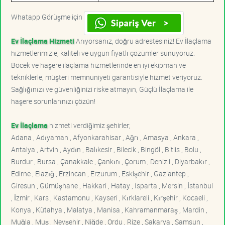
Whatapp Görüşme için
Ev İlaçlama Hizmeti
Arıyorsanız, doğru adrestesiniz! Ev İlaçlama
hizmetlerimizle, kaliteli ve uygun fiyatlı çözümler sunuyoruz.
Böcek ve haşere ilaçlama hizmetlerinde en iyi ekipman ve
tekniklerle, müşteri memnuniyeti garantisiyle hizmet veriyoruz.
Sağlığınızı ve güvenliğinizi riske atmayın, Güçlü İlaçlama ile
haşere sorunlarınızı çözün!
Ev İlaçlama
hizmeti verdiğimiz şehirler;
Adana , Adıyaman , Afyonkarahisar , Ağrı , Amasya , Ankara ,
Antalya , Artvin , Aydın , Balıkesir , Bilecik , Bingöl , Bitlis , Bolu ,
Burdur , Bursa , Çanakkale , Çankırı , Çorum , Denizli , Diyarbakır ,
Edirne , Elazığ , Erzincan , Erzurum , Eskişehir , Gaziantep ,
Giresun , Gümüşhane , Hakkari , Hatay , Isparta , Mersin , İstanbul
, İzmir , Kars , Kastamonu , Kayseri , Kırklareli , Kırşehir , Kocaeli ,
Konya , Kütahya , Malatya , Manisa , Kahramanmaraş , Mardin ,
Muğla , Muş , Nevşehir , Niğde , Ordu , Rize , Sakarya , Samsun ,