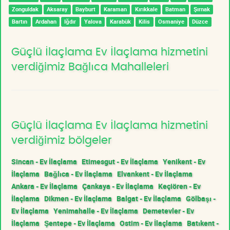
Zonguldak
Aksaray
Bayburt
Karaman
Kırıkkale
Batman
Şırnak
Bartın
Ardahan
Iğdır
Yalova
Karabük
Kilis
Osmaniye
Düzce
Güçlü İlaçlama Ev İlaçlama hizmetini
verdiğimiz Bağlıca Mahalleleri
Güçlü İlaçlama Ev İlaçlama hizmetini
verdiğimiz bölgeler
Sincan - Ev İlaçlama
Etimesgut - Ev İlaçlama
Yenikent - Ev
İlaçlama
Bağlıca - Ev İlaçlama
Elvankent - Ev İlaçlama
Ankara - Ev İlaçlama
Çankaya - Ev İlaçlama
Keçiören - Ev
İlaçlama
Dikmen - Ev İlaçlama
Balgat - Ev İlaçlama
Gölbaşı -
Ev İlaçlama
Yenimahalle - Ev İlaçlama
Demetevler - Ev
İlaçlama
Şentepe - Ev İlaçlama
Ostim - Ev İlaçlama
Batıkent -