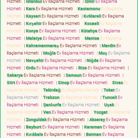
Hizmeti
|
İstanbul
Ev İlaçlama Hizmeti
|
İzmir
Ev İlaçlama
Hizmeti
|
Kars
Ev İlaçlama Hizmeti
|
Kastamonu
Ev İlaçlama
Hizmeti
|
Kayseri
Ev İlaçlama Hizmeti
|
Kırklareli
Ev İlaçlama
Hizmeti
|
Kırşehir
Ev İlaçlama Hizmeti
|
Kocaeli
Ev İlaçlama
Hizmeti
|
Konya
Ev İlaçlama Hizmeti
|
Kütahya
Ev İlaçlama
Hizmeti
|
Malatya
Ev İlaçlama Hizmeti
|
Manisa
Ev İlaçlama
Hizmeti
|
Kahramanmaraş
Ev İlaçlama Hizmeti
|
Mardin
Ev
İlaçlama Hizmeti
|
Muğla
Ev İlaçlama Hizmeti
|
Muş
Ev İlaçlama
Hizmeti
|
Nevşehir
Ev İlaçlama Hizmeti
|
Niğde
Ev İlaçlama
Hizmeti
|
Ordu
Ev İlaçlama Hizmeti
|
Rize
Ev İlaçlama Hizmeti
|
Sakarya
Ev İlaçlama Hizmeti
|
Samsun
Ev İlaçlama Hizmeti
|
Siirt
Ev İlaçlama Hizmeti
|
Sinop
Ev İlaçlama Hizmeti
|
Sivas
Ev
İlaçlama Hizmeti
|
Tekirdağ
Ev İlaçlama Hizmeti
|
Tokat
Ev
İlaçlama Hizmeti
|
Trabzon
Ev İlaçlama Hizmeti
|
Tunceli
Ev
İlaçlama Hizmeti
|
Şanlıurfa
Ev İlaçlama Hizmeti
|
Uşak
Ev
İlaçlama Hizmeti
|
Van
Ev İlaçlama Hizmeti
|
Yozgat
Ev İlaçlama
Hizmeti
|
Zonguldak
Ev İlaçlama Hizmeti
|
Aksaray
Ev İlaçlama
Hizmeti
|
Bayburt
Ev İlaçlama Hizmeti
|
Karaman
Ev İlaçlama
Hizmeti
|
Kırıkkale
Ev İlaçlama Hizmeti
|
Batman
Ev İlaçlama