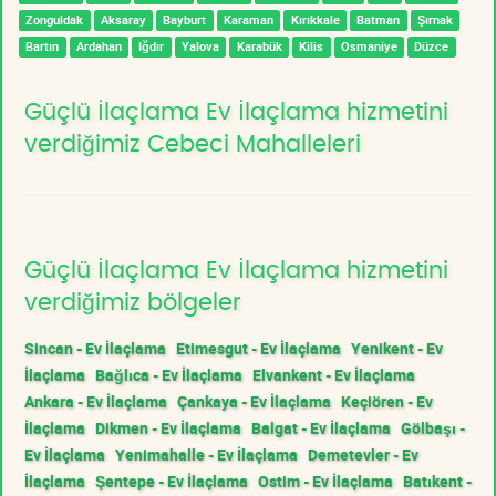
Zonguldak
Aksaray
Bayburt
Karaman
Kırıkkale
Batman
Şırnak
Bartın
Ardahan
Iğdır
Yalova
Karabük
Kilis
Osmaniye
Düzce
Güçlü İlaçlama Ev İlaçlama hizmetini
verdiğimiz Cebeci Mahalleleri
Güçlü İlaçlama Ev İlaçlama hizmetini
verdiğimiz bölgeler
Sincan - Ev İlaçlama
Etimesgut - Ev İlaçlama
Yenikent - Ev
İlaçlama
Bağlıca - Ev İlaçlama
Elvankent - Ev İlaçlama
Ankara - Ev İlaçlama
Çankaya - Ev İlaçlama
Keçiören - Ev
İlaçlama
Dikmen - Ev İlaçlama
Balgat - Ev İlaçlama
Gölbaşı -
Ev İlaçlama
Yenimahalle - Ev İlaçlama
Demetevler - Ev
İlaçlama
Şentepe - Ev İlaçlama
Ostim - Ev İlaçlama
Batıkent -