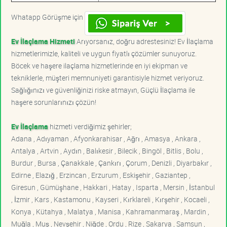
Whatapp Görüşme için
Ev İlaçlama Hizmeti
Arıyorsanız, doğru adrestesiniz! Ev İlaçlama
hizmetlerimizle, kaliteli ve uygun fiyatlı çözümler sunuyoruz.
Böcek ve haşere ilaçlama hizmetlerinde en iyi ekipman ve
tekniklerle, müşteri memnuniyeti garantisiyle hizmet veriyoruz.
Sağlığınızı ve güvenliğinizi riske atmayın, Güçlü İlaçlama ile
haşere sorunlarınızı çözün!
Ev İlaçlama
hizmeti verdiğimiz şehirler;
Adana , Adıyaman , Afyonkarahisar , Ağrı , Amasya , Ankara ,
Antalya , Artvin , Aydın , Balıkesir , Bilecik , Bingöl , Bitlis , Bolu ,
Burdur , Bursa , Çanakkale , Çankırı , Çorum , Denizli , Diyarbakır ,
Edirne , Elazığ , Erzincan , Erzurum , Eskişehir , Gaziantep ,
Giresun , Gümüşhane , Hakkari , Hatay , Isparta , Mersin , İstanbul
, İzmir , Kars , Kastamonu , Kayseri , Kırklareli , Kırşehir , Kocaeli ,
Konya , Kütahya , Malatya , Manisa , Kahramanmaraş , Mardin ,
Muğla , Muş , Nevşehir , Niğde , Ordu , Rize , Sakarya , Samsun ,