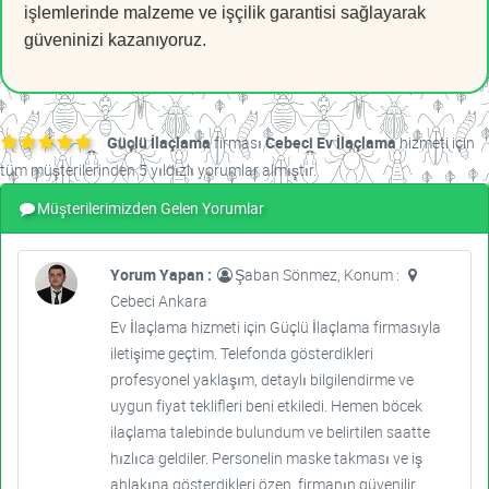
işlemlerinde malzeme ve işçilik garantisi sağlayarak
güveninizi kazanıyoruz.
Güçlü İlaçlama
firması
Cebeci Ev İlaçlama
hizmeti için
tüm müşterilerinden 5 yıldızlı yorumlar almıştır.
Müşterilerimizden Gelen Yorumlar
Yorum Yapan :
Şaban Sönmez, Konum :
Cebeci Ankara
Ev İlaçlama hizmeti için Güçlü İlaçlama firmasıyla
iletişime geçtim. Telefonda gösterdikleri
profesyonel yaklaşım, detaylı bilgilendirme ve
uygun fiyat teklifleri beni etkiledi. Hemen böcek
ilaçlama talebinde bulundum ve belirtilen saatte
hızlıca geldiler. Personelin maske takması ve iş
ahlakına gösterdikleri özen, firmanın güvenilir