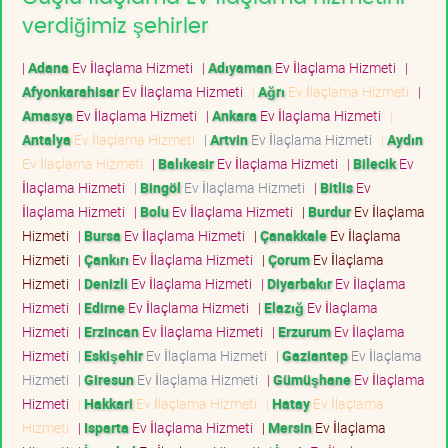
verdiğimiz şehirler
|
Adana
Ev İlaçlama Hizmeti
|
Adıyaman
Ev İlaçlama Hizmeti
|
Afyonkarahisar
Ev İlaçlama Hizmeti
|
Ağrı
Ev İlaçlama Hizmeti
|
Amasya
Ev İlaçlama Hizmeti
|
Ankara
Ev İlaçlama Hizmeti
|
Antalya
Ev İlaçlama Hizmeti
|
Artvin
Ev İlaçlama Hizmeti
|
Aydın
Ev İlaçlama Hizmeti
|
Balıkesir
Ev İlaçlama Hizmeti
|
Bilecik
Ev
İlaçlama Hizmeti
|
Bingöl
Ev İlaçlama Hizmeti
|
Bitlis
Ev
İlaçlama Hizmeti
|
Bolu
Ev İlaçlama Hizmeti
|
Burdur
Ev İlaçlama
Hizmeti
|
Bursa
Ev İlaçlama Hizmeti
|
Çanakkale
Ev İlaçlama
Hizmeti
|
Çankırı
Ev İlaçlama Hizmeti
|
Çorum
Ev İlaçlama
Hizmeti
|
Denizli
Ev İlaçlama Hizmeti
|
Diyarbakır
Ev İlaçlama
Hizmeti
|
Edirne
Ev İlaçlama Hizmeti
|
Elazığ
Ev İlaçlama
Hizmeti
|
Erzincan
Ev İlaçlama Hizmeti
|
Erzurum
Ev İlaçlama
Hizmeti
|
Eskişehir
Ev İlaçlama Hizmeti
|
Gaziantep
Ev İlaçlama
Hizmeti
|
Giresun
Ev İlaçlama Hizmeti
|
Gümüşhane
Ev İlaçlama
Hizmeti
|
Hakkari
Ev İlaçlama Hizmeti
|
Hatay
Ev İlaçlama
Hizmeti
|
Isparta
Ev İlaçlama Hizmeti
|
Mersin
Ev İlaçlama