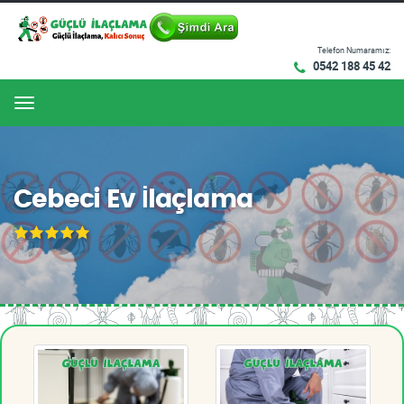
Telefon Numaramız:
0542 188 45 42
Menu
Cebeci Ev İlaçlama