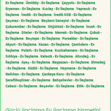
Ev İlaçlama
Ümitköy - Ev İlaçlama
Çayyolu - Ev İlaçlama
Eryaman - Ev İlaçlama
Kızılay - Ev İlaçlama
Yapracık - Ev
İlaçlama
İvedik - Ev İlaçlama
İvedik OSB - Ev İlaçlama
Şaşmaz - Ev İlaçlama
Başkent Sanayisi - Ev İlaçlama
Çukurambar - Ev İlaçlama
Söğütözü - Ev İlaçlama
İncek - Ev
İlaçlama
Siteler - Ev İlaçlama
Mamak - Ev İlaçlama
Çubuk -
Ev İlaçlama
Beştepe - Ev İlaçlama
Pursaklar - Ev İlaçlama
Akyurt - Ev İlaçlama
Kazan - Ev İlaçlama
Çamlıdere - Ev
İlaçlama
Polatlı - Ev İlaçlama
Kızılcahamam - Ev İlaçlama
Sıhhiye - Ev İlaçlama
Kalecik - Ev İlaçlama
Altındağ - Ev
İlaçlama
Ayaş - Ev İlaçlama
Baypazarı - Ev İlaçlama
Elmadağ
- Ev İlaçlama
Güdül - Ev İlaçlama
Haymana - Ev İlaçlama
Nallıhan - Ev İlaçlama
Çankaya Koru - Ev İlaçlama
Şereflikoçhisar - Ev İlaçlama
Bahçelievler - Ev İlaçlama
Cebeci - Ev İlaçlama
Beşevler - Ev İlaçlama
Etlik - Ev İlaçlama
Güçlü İlaçlama Ev İlaçlama hizmetini