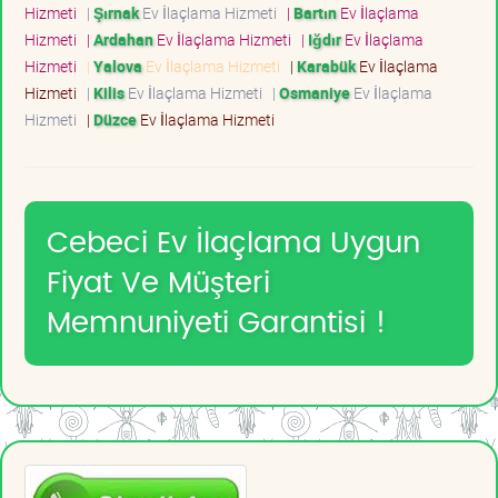
Hizmeti
|
Şırnak
Ev İlaçlama Hizmeti
|
Bartın
Ev İlaçlama
Hizmeti
|
Ardahan
Ev İlaçlama Hizmeti
|
Iğdır
Ev İlaçlama
Hizmeti
|
Yalova
Ev İlaçlama Hizmeti
|
Karabük
Ev İlaçlama
Hizmeti
|
Kilis
Ev İlaçlama Hizmeti
|
Osmaniye
Ev İlaçlama
Hizmeti
|
Düzce
Ev İlaçlama Hizmeti
Cebeci Ev İlaçlama Uygun
Fiyat Ve Müşteri
Memnuniyeti Garantisi !