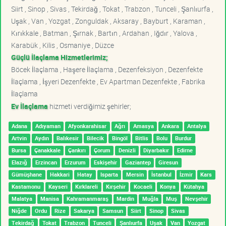
Siirt , Sinop , Sivas , Tekirdağ , Tokat , Trabzon , Tunceli , Şanlıurfa ,
Uşak , Van , Yozgat , Zonguldak , Aksaray , Bayburt , Karaman ,
Kırıkkale , Batman , Şırnak , Bartın , Ardahan , Iğdır , Yalova ,
Karabük , Kilis , Osmaniye , Düzce
Güçlü İlaçlama Hizmetlerimiz;
Böcek İlaçlama , Haşere İlaçlama , Dezenfeksiyon , Dezenfekte
İlaçlama , İşyeri Dezenfekte , Ev Apartman Dezenfekte , Fabrika
İlaçlama
Ev İlaçlama
hizmeti verdiğimiz şehirler;
Adana
Adıyaman
Afyonkarahisar
Ağrı
Amasya
Ankara
Antalya
Artvin
Aydın
Balıkesir
Bilecik
Bingöl
Bitlis
Bolu
Burdur
Bursa
Çanakkale
Çankırı
Çorum
Denizli
Diyarbakır
Edirne
Elazığ
Erzincan
Erzurum
Eskişehir
Gaziantep
Giresun
Gümüşhane
Hakkari
Hatay
Isparta
Mersin
İstanbul
İzmir
Kars
Kastamonu
Kayseri
Kırklareli
Kırşehir
Kocaeli
Konya
Kütahya
Malatya
Manisa
Kahramanmaraş
Mardin
Muğla
Muş
Nevşehir
Niğde
Ordu
Rize
Sakarya
Samsun
Siirt
Sinop
Sivas
Tekirdağ
Tokat
Trabzon
Tunceli
Şanlıurfa
Uşak
Van
Yozgat