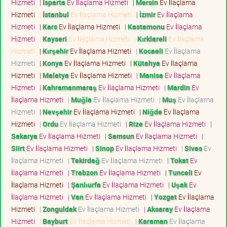
Hizmeti
|
Isparta
Ev İlaçlama Hizmeti
|
Mersin
Ev İlaçlama
Hizmeti
|
İstanbul
Ev İlaçlama Hizmeti
|
İzmir
Ev İlaçlama
Hizmeti
|
Kars
Ev İlaçlama Hizmeti
|
Kastamonu
Ev İlaçlama
Hizmeti
|
Kayseri
Ev İlaçlama Hizmeti
|
Kırklareli
Ev İlaçlama
Hizmeti
|
Kırşehir
Ev İlaçlama Hizmeti
|
Kocaeli
Ev İlaçlama
Hizmeti
|
Konya
Ev İlaçlama Hizmeti
|
Kütahya
Ev İlaçlama
Hizmeti
|
Malatya
Ev İlaçlama Hizmeti
|
Manisa
Ev İlaçlama
Hizmeti
|
Kahramanmaraş
Ev İlaçlama Hizmeti
|
Mardin
Ev
İlaçlama Hizmeti
|
Muğla
Ev İlaçlama Hizmeti
|
Muş
Ev İlaçlama
Hizmeti
|
Nevşehir
Ev İlaçlama Hizmeti
|
Niğde
Ev İlaçlama
Hizmeti
|
Ordu
Ev İlaçlama Hizmeti
|
Rize
Ev İlaçlama Hizmeti
|
Sakarya
Ev İlaçlama Hizmeti
|
Samsun
Ev İlaçlama Hizmeti
|
Siirt
Ev İlaçlama Hizmeti
|
Sinop
Ev İlaçlama Hizmeti
|
Sivas
Ev
İlaçlama Hizmeti
|
Tekirdağ
Ev İlaçlama Hizmeti
|
Tokat
Ev
İlaçlama Hizmeti
|
Trabzon
Ev İlaçlama Hizmeti
|
Tunceli
Ev
İlaçlama Hizmeti
|
Şanlıurfa
Ev İlaçlama Hizmeti
|
Uşak
Ev
İlaçlama Hizmeti
|
Van
Ev İlaçlama Hizmeti
|
Yozgat
Ev İlaçlama
Hizmeti
|
Zonguldak
Ev İlaçlama Hizmeti
|
Aksaray
Ev İlaçlama
Hizmeti
|
Bayburt
Ev İlaçlama Hizmeti
|
Karaman
Ev İlaçlama