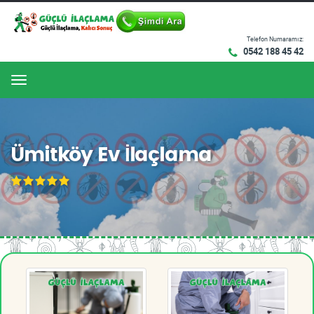
Telefon Numaramız:
0542 188 45 42
Menu
Ümitköy Ev İlaçlama