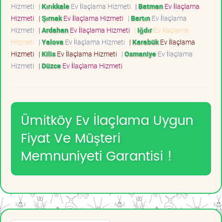
Hizmeti
|
Kırıkkale
Ev İlaçlama Hizmeti
|
Batman
Ev İlaçlama
Hizmeti
|
Şırnak
Ev İlaçlama Hizmeti
|
Bartın
Ev İlaçlama
Hizmeti
|
Ardahan
Ev İlaçlama Hizmeti
|
Iğdır
Ev İlaçlama
Hizmeti
|
Yalova
Ev İlaçlama Hizmeti
|
Karabük
Ev İlaçlama
Hizmeti
|
Kilis
Ev İlaçlama Hizmeti
|
Osmaniye
Ev İlaçlama
Hizmeti
|
Düzce
Ev İlaçlama Hizmeti
Ümitköy Ev İlaçlama Uygun
Fiyat Ve Müşteri
Memnuniyeti Garantisi !