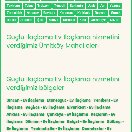
Tekirdağ
Tokat
Trabzon
Tunceli
Şanlıurfa
Uşak
Van
Yozgat
Zonguldak
Aksaray
Bayburt
Karaman
Kırıkkale
Batman
Şırnak
Bartın
Ardahan
Iğdır
Yalova
Karabük
Kilis
Osmaniye
Düzce
Güçlü İlaçlama Ev İlaçlama hizmetini
verdiğimiz Ümitköy Mahalleleri
Güçlü İlaçlama Ev İlaçlama hizmetini
verdiğimiz bölgeler
Sincan - Ev İlaçlama
Etimesgut - Ev İlaçlama
Yenikent - Ev
İlaçlama
Bağlıca - Ev İlaçlama
Elvankent - Ev İlaçlama
Ankara - Ev İlaçlama
Çankaya - Ev İlaçlama
Keçiören - Ev
İlaçlama
Dikmen - Ev İlaçlama
Balgat - Ev İlaçlama
Gölbaşı -
Ev İlaçlama
Yenimahalle - Ev İlaçlama
Demetevler - Ev