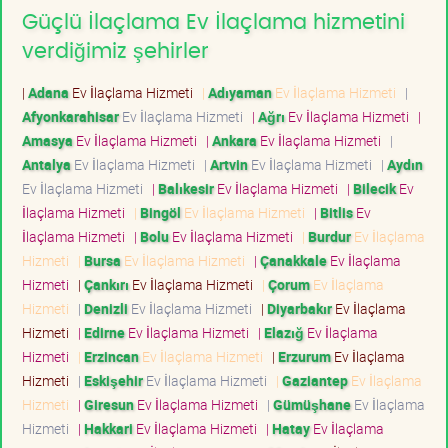
Güçlü İlaçlama Ev İlaçlama hizmetini
verdiğimiz şehirler
|
Adana
Ev İlaçlama Hizmeti
|
Adıyaman
Ev İlaçlama Hizmeti
|
Afyonkarahisar
Ev İlaçlama Hizmeti
|
Ağrı
Ev İlaçlama Hizmeti
|
Amasya
Ev İlaçlama Hizmeti
|
Ankara
Ev İlaçlama Hizmeti
|
Antalya
Ev İlaçlama Hizmeti
|
Artvin
Ev İlaçlama Hizmeti
|
Aydın
Ev İlaçlama Hizmeti
|
Balıkesir
Ev İlaçlama Hizmeti
|
Bilecik
Ev
İlaçlama Hizmeti
|
Bingöl
Ev İlaçlama Hizmeti
|
Bitlis
Ev
İlaçlama Hizmeti
|
Bolu
Ev İlaçlama Hizmeti
|
Burdur
Ev İlaçlama
Hizmeti
|
Bursa
Ev İlaçlama Hizmeti
|
Çanakkale
Ev İlaçlama
Hizmeti
|
Çankırı
Ev İlaçlama Hizmeti
|
Çorum
Ev İlaçlama
Hizmeti
|
Denizli
Ev İlaçlama Hizmeti
|
Diyarbakır
Ev İlaçlama
Hizmeti
|
Edirne
Ev İlaçlama Hizmeti
|
Elazığ
Ev İlaçlama
Hizmeti
|
Erzincan
Ev İlaçlama Hizmeti
|
Erzurum
Ev İlaçlama
Hizmeti
|
Eskişehir
Ev İlaçlama Hizmeti
|
Gaziantep
Ev İlaçlama
Hizmeti
|
Giresun
Ev İlaçlama Hizmeti
|
Gümüşhane
Ev İlaçlama
Hizmeti
|
Hakkari
Ev İlaçlama Hizmeti
|
Hatay
Ev İlaçlama