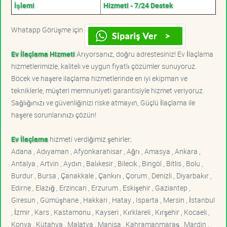
İşlemi
Hizmeti - 7/24 Destek
Whatapp Görüşme için
Ev İlaçlama Hizmeti
Arıyorsanız, doğru adrestesiniz! Ev İlaçlama
hizmetlerimizle, kaliteli ve uygun fiyatlı çözümler sunuyoruz.
Böcek ve haşere ilaçlama hizmetlerinde en iyi ekipman ve
tekniklerle, müşteri memnuniyeti garantisiyle hizmet veriyoruz.
Sağlığınızı ve güvenliğinizi riske atmayın, Güçlü İlaçlama ile
haşere sorunlarınızı çözün!
Ev İlaçlama
hizmeti verdiğimiz şehirler;
Adana , Adıyaman , Afyonkarahisar , Ağrı , Amasya , Ankara ,
Antalya , Artvin , Aydın , Balıkesir , Bilecik , Bingöl , Bitlis , Bolu ,
Burdur , Bursa , Çanakkale , Çankırı , Çorum , Denizli , Diyarbakır ,
Edirne , Elazığ , Erzincan , Erzurum , Eskişehir , Gaziantep ,
Giresun , Gümüşhane , Hakkari , Hatay , Isparta , Mersin , İstanbul
, İzmir , Kars , Kastamonu , Kayseri , Kırklareli , Kırşehir , Kocaeli ,
Konya , Kütahya , Malatya , Manisa , Kahramanmaraş , Mardin ,