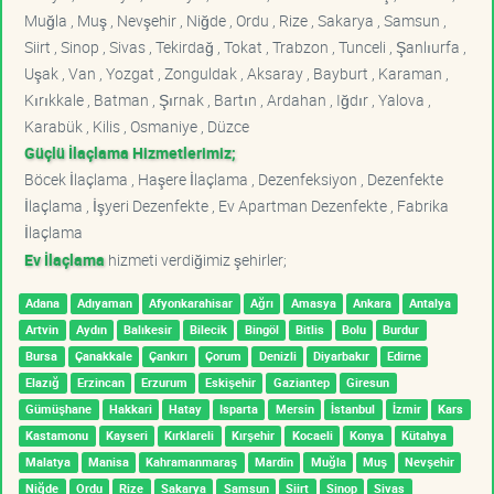
Muğla , Muş , Nevşehir , Niğde , Ordu , Rize , Sakarya , Samsun ,
Siirt , Sinop , Sivas , Tekirdağ , Tokat , Trabzon , Tunceli , Şanlıurfa ,
Uşak , Van , Yozgat , Zonguldak , Aksaray , Bayburt , Karaman ,
Kırıkkale , Batman , Şırnak , Bartın , Ardahan , Iğdır , Yalova ,
Karabük , Kilis , Osmaniye , Düzce
Güçlü İlaçlama Hizmetlerimiz;
Böcek İlaçlama , Haşere İlaçlama , Dezenfeksiyon , Dezenfekte
İlaçlama , İşyeri Dezenfekte , Ev Apartman Dezenfekte , Fabrika
İlaçlama
Ev İlaçlama
hizmeti verdiğimiz şehirler;
Adana
Adıyaman
Afyonkarahisar
Ağrı
Amasya
Ankara
Antalya
Artvin
Aydın
Balıkesir
Bilecik
Bingöl
Bitlis
Bolu
Burdur
Bursa
Çanakkale
Çankırı
Çorum
Denizli
Diyarbakır
Edirne
Elazığ
Erzincan
Erzurum
Eskişehir
Gaziantep
Giresun
Gümüşhane
Hakkari
Hatay
Isparta
Mersin
İstanbul
İzmir
Kars
Kastamonu
Kayseri
Kırklareli
Kırşehir
Kocaeli
Konya
Kütahya
Malatya
Manisa
Kahramanmaraş
Mardin
Muğla
Muş
Nevşehir
Niğde
Ordu
Rize
Sakarya
Samsun
Siirt
Sinop
Sivas