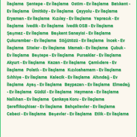
İlaçlama
Şentepe - Ev İlaçlama
Ostim - Ev İlaçlama
Batıkent -
Ev İlaçlama
Ümitköy - Ev İlaçlama
Çayyolu - Ev İlaçlama
Eryaman - Ev İlaçlama
Kızılay - Ev İlaçlama
Yapracık - Ev
İlaçlama
İvedik - Ev İlaçlama
İvedik OSB - Ev İlaçlama
Şaşmaz - Ev İlaçlama
Başkent Sanayisi - Ev İlaçlama
Çukurambar - Ev İlaçlama
Söğütözü - Ev İlaçlama
İncek - Ev
İlaçlama
Siteler - Ev İlaçlama
Mamak - Ev İlaçlama
Çubuk -
Ev İlaçlama
Beştepe - Ev İlaçlama
Pursaklar - Ev İlaçlama
Akyurt - Ev İlaçlama
Kazan - Ev İlaçlama
Çamlıdere - Ev
İlaçlama
Polatlı - Ev İlaçlama
Kızılcahamam - Ev İlaçlama
Sıhhiye - Ev İlaçlama
Kalecik - Ev İlaçlama
Altındağ - Ev
İlaçlama
Ayaş - Ev İlaçlama
Baypazarı - Ev İlaçlama
Elmadağ
- Ev İlaçlama
Güdül - Ev İlaçlama
Haymana - Ev İlaçlama
Nallıhan - Ev İlaçlama
Çankaya Koru - Ev İlaçlama
Şereflikoçhisar - Ev İlaçlama
Bahçelievler - Ev İlaçlama
Cebeci - Ev İlaçlama
Beşevler - Ev İlaçlama
Etlik - Ev İlaçlama