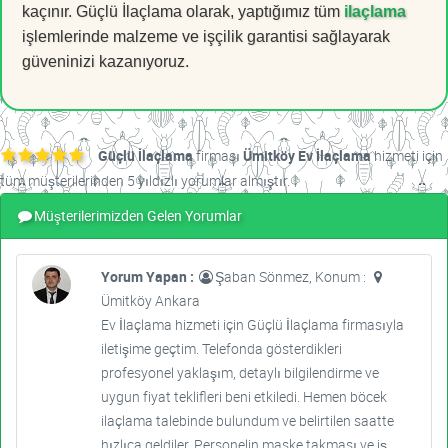
kaçınır. Güçlü İlaçlama olarak, yaptığımız tüm
ilaçlama
işlemlerinde malzeme ve işçilik garantisi sağlayarak
güveninizi kazanıyoruz.
Güçlü İlaçlama
firması
Ümitköy Ev İlaçlama
hizmeti için
tüm müşterilerinden 5 yıldızlı yorumlar almıştır.
Müşterilerimizden Gelen Yorumlar
Yorum Yapan :
Şaban Sönmez, Konum :
Ümitköy Ankara
Ev İlaçlama hizmeti için Güçlü İlaçlama firmasıyla
iletişime geçtim. Telefonda gösterdikleri
profesyonel yaklaşım, detaylı bilgilendirme ve
uygun fiyat teklifleri beni etkiledi. Hemen böcek
ilaçlama talebinde bulundum ve belirtilen saatte
hızlıca geldiler. Personelin maske takması ve iş