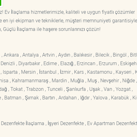
! Ev İlaçlama hizmetlerimizle, kaliteli ve uygun fiyatlı çözümler
 en iyi ekipman ve tekniklerle, müşteri memnuniyeti garantisiyl
n, Güçlü İlaçlama ile haşere sorunlarınızı çözün!
kara , Antalya , Artvin , Aydın , Balıkesir , Bilecik , Bingöl , Bitli
enizli , Diyarbakır , Edirne , Elazığ , Erzincan , Erzurum , Eskişehi
sparta , Mersin , İstanbul , İzmir , Kars , Kastamonu , Kayseri , K
Manisa , Kahramanmaraş , Mardin , Muğla , Muş , Nevşehir , Niğde ,
rdağ , Tokat , Trabzon , Tunceli , Şanlıurfa , Uşak , Van , Yozgat ,
 Batman , Şırnak , Bartın , Ardahan , Iğdır , Yalova , Karabük , Kil
 Dezenfekte İlaçlama , İşyeri Dezenfekte , Ev Apartman Dezenfekt