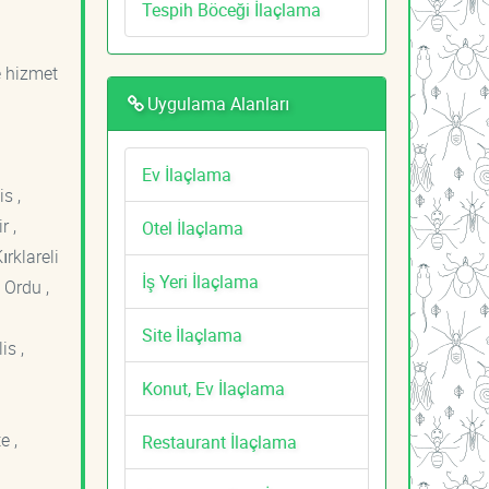
Tespih Böceği İlaçlama
e hizmet
Uygulama Alanları
Ev İlaçlama
s ,
r ,
Otel İlaçlama
ırklareli
İş Yeri İlaçlama
 Ordu ,
Site İlaçlama
is ,
Konut, Ev İlaçlama
e ,
Restaurant İlaçlama