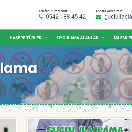
Telefon Numaramız:
Eposta Adresimiz :
0542 188 45 42
gucluilac
HAŞERE TÜRLERİ
UYGULAMA ALANLARI
İŞLEMLE
çlama