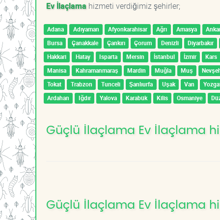
Ev İlaçlama
hizmeti verdiğimiz şehirler;
Adana
Adıyaman
Afyonkarahisar
Ağrı
Amasya
Anka
Bursa
Çanakkale
Çankırı
Çorum
Denizli
Diyarbakır
Hakkari
Hatay
Isparta
Mersin
İstanbul
İzmir
Kars
Manisa
Kahramanmaraş
Mardin
Muğla
Muş
Nevşeh
Tokat
Trabzon
Tunceli
Şanlıurfa
Uşak
Van
Yozga
Ardahan
Iğdır
Yalova
Karabük
Kilis
Osmaniye
Dü
Güçlü İlaçlama Ev İlaçlama hi
Güçlü İlaçlama Ev İlaçlama hi