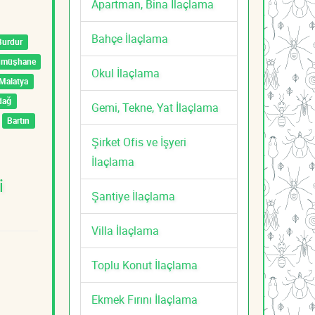
Apartman, Bina İlaçlama
Bahçe İlaçlama
Burdur
ümüşhane
Okul İlaçlama
Malatya
dağ
Gemi, Tekne, Yat İlaçlama
Bartın
Şirket Ofis ve İşyeri
İlaçlama
i
Şantiye İlaçlama
Villa İlaçlama
Toplu Konut İlaçlama
Ekmek Fırını İlaçlama