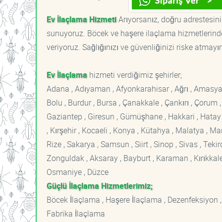
Ev İlaçlama Hizmeti
Arıyorsanız, doğru adrestesiniz
sunuyoruz. Böcek ve haşere ilaçlama hizmetlerinde
veriyoruz. Sağlığınızı ve güvenliğinizi riske atmayı
Ev İlaçlama
hizmeti verdiğimiz şehirler;
Adana , Adıyaman , Afyonkarahisar , Ağrı , Amasya , An
Bolu , Burdur , Bursa , Çanakkale , Çankırı , Çorum , D
Gaziantep , Giresun , Gümüşhane , Hakkari , Hatay , I
, Kırşehir , Kocaeli , Konya , Kütahya , Malatya , 
Rize , Sakarya , Samsun , Siirt , Sinop , Sivas , Teki
Zonguldak , Aksaray , Bayburt , Karaman , Kırıkkale ,
Osmaniye , Düzce
Güçlü İlaçlama Hizmetlerimiz;
Böcek İlaçlama , Haşere İlaçlama , Dezenfeksiyon ,
Fabrika İlaçlama