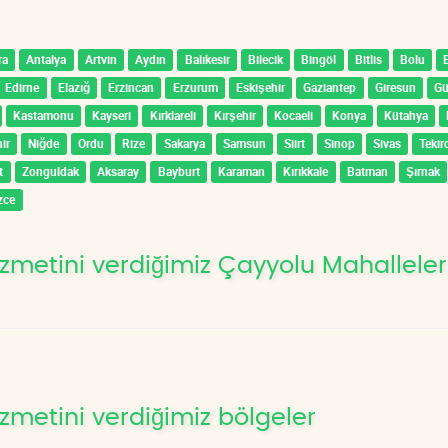
ra
Antalya
Artvin
Aydın
Balıkesir
Bilecik
Bingöl
Bitlis
Bolu
Edirne
Elazığ
Erzincan
Erzurum
Eskişehir
Gaziantep
Giresun
G
Kastamonu
Kayseri
Kırklareli
Kırşehir
Kocaeli
Konya
Kütahya
ir
Niğde
Ordu
Rize
Sakarya
Samsun
Siirt
Sinop
Sivas
Tekir
t
Zonguldak
Aksaray
Bayburt
Karaman
Kırıkkale
Batman
Şırnak
zce
zmetini verdiğimiz Çayyolu Mahalleler
zmetini verdiğimiz bölgeler