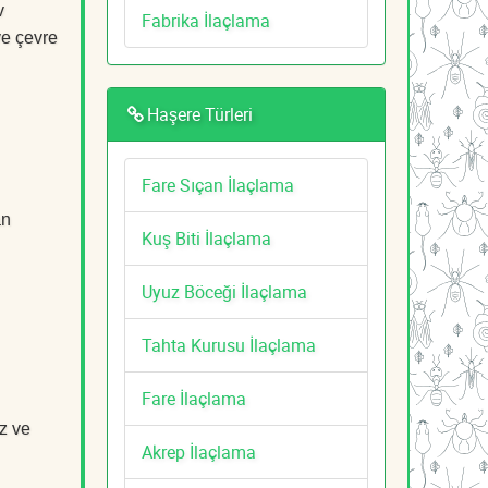
v
Fabrika İlaçlama
ve çevre
Haşere Türleri
Fare Sıçan İlaçlama
an
Kuş Biti İlaçlama
Uyuz Böceği İlaçlama
Tahta Kurusu İlaçlama
Fare İlaçlama
z ve
Akrep İlaçlama