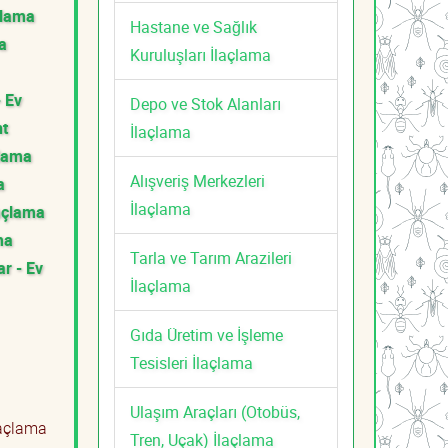
çlama
Hastane ve Sağlık
a
Kuruluşları İlaçlama
- Ev
Depo ve Stok Alanları
t
İlaçlama
çlama
Alışveriş Merkezleri
a
İlaçlama
laçlama
ma
Tarla ve Tarım Arazileri
ar - Ev
İlaçlama
Gıda Üretim ve İşleme
Tesisleri İlaçlama
Ulaşım Araçları (Otobüs,
laçlama
Tren, Uçak) İlaçlama