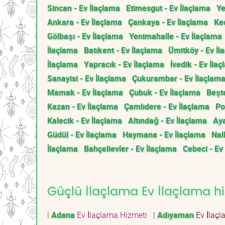
Sincan - Ev İlaçlama
Etimesgut - Ev İlaçlama
Ye
Ankara - Ev İlaçlama
Çankaya - Ev İlaçlama
Keç
Gölbaşı - Ev İlaçlama
Yenimahalle - Ev İlaçlama
İlaçlama
Batıkent - Ev İlaçlama
Ümitköy - Ev İl
İlaçlama
Yapracık - Ev İlaçlama
İvedik - Ev İla
Sanayisi - Ev İlaçlama
Çukurambar - Ev İlaçlam
Mamak - Ev İlaçlama
Çubuk - Ev İlaçlama
Beşt
Kazan - Ev İlaçlama
Çamlıdere - Ev İlaçlama
Po
Kalecik - Ev İlaçlama
Altındağ - Ev İlaçlama
Aya
Güdül - Ev İlaçlama
Haymana - Ev İlaçlama
Nal
İlaçlama
Bahçelievler - Ev İlaçlama
Cebeci - Ev
Güçlü İlaçlama Ev İlaçlama hiz
|
Adana
Ev İlaçlama Hizmeti
|
Adıyaman
Ev İlaç