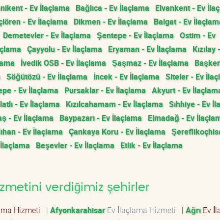
nikent - Ev İlaçlama
Bağlıca - Ev İlaçlama
Elvankent - Ev İla
iören - Ev İlaçlama
Dikmen - Ev İlaçlama
Balgat - Ev İlaçlam
Demetevler - Ev İlaçlama
Şentepe - Ev İlaçlama
Ostim - Ev
açlama
Çayyolu - Ev İlaçlama
Eryaman - Ev İlaçlama
Kızılay 
çlama
İvedik OSB - Ev İlaçlama
Şaşmaz - Ev İlaçlama
Başken
a
Söğütözü - Ev İlaçlama
İncek - Ev İlaçlama
Siteler - Ev İla
epe - Ev İlaçlama
Pursaklar - Ev İlaçlama
Akyurt - Ev İlaçlam
latlı - Ev İlaçlama
Kızılcahamam - Ev İlaçlama
Sıhhiye - Ev İ
ş - Ev İlaçlama
Baypazarı - Ev İlaçlama
Elmadağ - Ev İlaçla
lıhan - Ev İlaçlama
Çankaya Koru - Ev İlaçlama
Şereflikoçhis
 İlaçlama
Beşevler - Ev İlaçlama
Etlik - Ev İlaçlama
metini verdiğimiz şehirler
lama Hizmeti
|
Afyonkarahisar
Ev İlaçlama Hizmeti
|
Ağrı
Ev İ