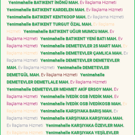
Yenimahalle BATIKENT İNÖNÜ MAH.
Ev İlaçlama Hizmeti
Yenimahalle BATIKENT KARDELEN MAH.
Ev İlaçlama Hizmeti
Yenimahalle BATIKENT KENTKOOP MAH.
Ev İlaçlama Hizmeti
Yenimahalle BATIKENT TURGUT ÖZAL MAH.
Ev İlaçlama
Hizmeti
Yenimahalle BATIKENT UĞUR MUMCU MAH.
Ev
İlaçlama Hizmeti
Yenimahalle BATIKENT YENİ BATI MAH.
Ev
İlaçlama Hizmeti
Yenimahalle DEMETEVLER 25 MART MAH.
Ev
İlaçlama Hizmeti
Yenimahalle DEMETEVLER ÇAMLICA MAH.
Ev
İlaçlama Hizmeti
Yenimahalle DEMETEVLER DEMETEVLER
MAH.
Ev İlaçlama Hizmeti
Yenimahalle DEMETEVLER
DEMETGÜL MAH.
Ev İlaçlama Hizmeti
Yenimahalle
DEMETEVLER DEMETLALE MAH.
Ev İlaçlama Hizmeti
Yenimahalle DEMETEVLER MEHMET AKİF ERSOY MAH.
Ev
İlaçlama Hizmeti
Yenimahalle İVEDİK OSB İVEDİK MAH.
Ev
İlaçlama Hizmeti
Yenimahalle İVEDİK OSB İVEDİKOSB MAH.
Ev
İlaçlama Hizmeti
Yenimahalle KARŞIYAKA BARIŞ MAH.
Ev
İlaçlama Hizmeti
Yenimahalle KARŞIYAKA KARŞIYAKA MAH.
Ev İlaçlama Hizmeti
Yenimahalle KARŞIYAKA ÖZEVLER MAH.
Ev İlaçlama Hizmeti
Yenimahalle KARŞIYAKA YEŞİLEVLER