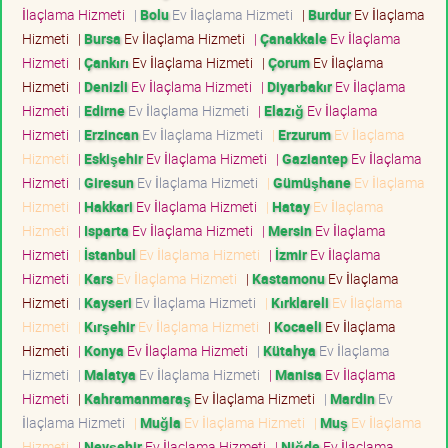
İlaçlama Hizmeti
|
Bolu
Ev İlaçlama Hizmeti
|
Burdur
Ev İlaçlama
Hizmeti
|
Bursa
Ev İlaçlama Hizmeti
|
Çanakkale
Ev İlaçlama
Hizmeti
|
Çankırı
Ev İlaçlama Hizmeti
|
Çorum
Ev İlaçlama
Hizmeti
|
Denizli
Ev İlaçlama Hizmeti
|
Diyarbakır
Ev İlaçlama
Hizmeti
|
Edirne
Ev İlaçlama Hizmeti
|
Elazığ
Ev İlaçlama
Hizmeti
|
Erzincan
Ev İlaçlama Hizmeti
|
Erzurum
Ev İlaçlama
Hizmeti
|
Eskişehir
Ev İlaçlama Hizmeti
|
Gaziantep
Ev İlaçlama
Hizmeti
|
Giresun
Ev İlaçlama Hizmeti
|
Gümüşhane
Ev İlaçlama
Hizmeti
|
Hakkari
Ev İlaçlama Hizmeti
|
Hatay
Ev İlaçlama
Hizmeti
|
Isparta
Ev İlaçlama Hizmeti
|
Mersin
Ev İlaçlama
Hizmeti
|
İstanbul
Ev İlaçlama Hizmeti
|
İzmir
Ev İlaçlama
Hizmeti
|
Kars
Ev İlaçlama Hizmeti
|
Kastamonu
Ev İlaçlama
Hizmeti
|
Kayseri
Ev İlaçlama Hizmeti
|
Kırklareli
Ev İlaçlama
Hizmeti
|
Kırşehir
Ev İlaçlama Hizmeti
|
Kocaeli
Ev İlaçlama
Hizmeti
|
Konya
Ev İlaçlama Hizmeti
|
Kütahya
Ev İlaçlama
Hizmeti
|
Malatya
Ev İlaçlama Hizmeti
|
Manisa
Ev İlaçlama
Hizmeti
|
Kahramanmaraş
Ev İlaçlama Hizmeti
|
Mardin
Ev
İlaçlama Hizmeti
|
Muğla
Ev İlaçlama Hizmeti
|
Muş
Ev İlaçlama
Hizmeti
|
Nevşehir
Ev İlaçlama Hizmeti
|
Niğde
Ev İlaçlama