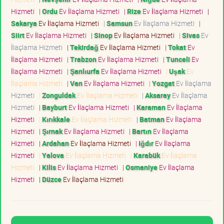
Hizmeti
|
Ordu
Ev İlaçlama Hizmeti
|
Rize
Ev İlaçlama Hizmeti
|
Sakarya
Ev İlaçlama Hizmeti
|
Samsun
Ev İlaçlama Hizmeti
|
Siirt
Ev İlaçlama Hizmeti
|
Sinop
Ev İlaçlama Hizmeti
|
Sivas
Ev
İlaçlama Hizmeti
|
Tekirdağ
Ev İlaçlama Hizmeti
|
Tokat
Ev
İlaçlama Hizmeti
|
Trabzon
Ev İlaçlama Hizmeti
|
Tunceli
Ev
İlaçlama Hizmeti
|
Şanlıurfa
Ev İlaçlama Hizmeti
|
Uşak
Ev
İlaçlama Hizmeti
|
Van
Ev İlaçlama Hizmeti
|
Yozgat
Ev İlaçlama
Hizmeti
|
Zonguldak
Ev İlaçlama Hizmeti
|
Aksaray
Ev İlaçlama
Hizmeti
|
Bayburt
Ev İlaçlama Hizmeti
|
Karaman
Ev İlaçlama
Hizmeti
|
Kırıkkale
Ev İlaçlama Hizmeti
|
Batman
Ev İlaçlama
Hizmeti
|
Şırnak
Ev İlaçlama Hizmeti
|
Bartın
Ev İlaçlama
Hizmeti
|
Ardahan
Ev İlaçlama Hizmeti
|
Iğdır
Ev İlaçlama
Hizmeti
|
Yalova
Ev İlaçlama Hizmeti
|
Karabük
Ev İlaçlama
Hizmeti
|
Kilis
Ev İlaçlama Hizmeti
|
Osmaniye
Ev İlaçlama
Hizmeti
|
Düzce
Ev İlaçlama Hizmeti