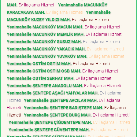
MAH.
Ev İlaçlama Hizmeti
Yenimahalle MACUNKÖY
KARACAKAYA MAH.
Ev İlaçlama Hizmeti
Yenimahalle
MACUNKÖY KUZEY YILDIZI MAH.
Ev İlaçlama Hizmeti
Yenimahalle MACUNKÖY MACUN MAH.
Ev İlaçlama Hizmeti
Yenimahalle MACUNKÖY MEMLİK MAH.
Ev İlaçlama Hizmeti
Yenimahalle MACUNKÖY SUSUZ MAH.
Ev İlaçlama Hizmeti
Yenimahalle MACUNKÖY YAKACIK MAH.
Ev İlaçlama Hizmeti
Yenimahalle MACUNKÖY YUVAKÖY MAH.
Ev İlaçlama Hizmeti
Yenimahalle OSTİM OSTİM MAH.
Ev İlaçlama Hizmeti
Yenimahalle OSTİM OSTİM OSB MAH.
Ev İlaçlama Hizmeti
Yenimahalle OSTİM SERHAT MAH.
Ev İlaçlama Hizmeti
Yenimahalle ŞENTEPE ANADOLU MAH.
Ev İlaçlama Hizmeti
Yenimahalle ŞENTEPE AŞAĞI YAHYALAR MAH.
Ev İlaçlama
Hizmeti
Yenimahalle ŞENTEPE AVCILAR MAH.
Ev İlaçlama
Hizmeti
Yenimahalle ŞENTEPE BARIŞTEPE MAH.
Ev İlaçlama
Hizmeti
Yenimahalle ŞENTEPE BURÇ MAH.
Ev İlaçlama Hizmeti
Yenimahalle ŞENTEPE ÇİĞDEMTEPE MAH.
Ev İlaçlama Hizmeti
Yenimahalle ŞENTEPE GÜVENTEPE MAH.
Ev İlaçlama Hizmeti
Yenimahalle ŞENTEPE GÜZELYAKA MAH.
Ev İlaçlama Hizmeti