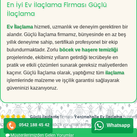
En İyi Ev İlaçlama Firması Güçlü
İlaçlama
Ev İlaçlama
hizmeti, uzmanlık ve deneyim gerektiren bir
alandır. Güçlü İlaçlama firmamız, bünyesinde en az beş
yıllık deneyime sahip, sertifikalı profesyonel bir ekip
bulundurmaktadır. Zorlu
böcek ve haşere temizliği
projelerinde, ekibimiz yılların getirdiği tecrübeyle en
pratik ve etkili çözümleri sunarak gereksiz maliyetlerden
kaçınır. Güçlü İlaçlama olarak, yaptığımız tüm
ilaçlama
işlemlerinde malzeme ve işçilik garantisi sağlayarak
güveninizi kazanıyoruz.
Güçlü İlaçlama
firması
Yenimahalle Ev İlaçlama
hizmeti
için tüm müşterilerinden 5 yıldızlı yorumlar almıştır.
0542 188 45 42
Whatsapp
Müşterilerimizden Gelen Yorumlar