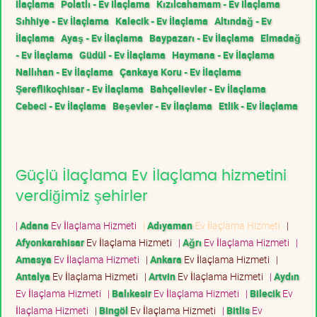
İlaçlama
Polatlı - Ev İlaçlama
Kızılcahamam - Ev İlaçlama
Sıhhiye - Ev İlaçlama
Kalecik - Ev İlaçlama
Altındağ - Ev
İlaçlama
Ayaş - Ev İlaçlama
Baypazarı - Ev İlaçlama
Elmadağ
- Ev İlaçlama
Güdül - Ev İlaçlama
Haymana - Ev İlaçlama
Nallıhan - Ev İlaçlama
Çankaya Koru - Ev İlaçlama
Şereflikoçhisar - Ev İlaçlama
Bahçelievler - Ev İlaçlama
Cebeci - Ev İlaçlama
Beşevler - Ev İlaçlama
Etlik - Ev İlaçlama
Güçlü İlaçlama Ev İlaçlama hizmetini
verdiğimiz şehirler
|
Adana
Ev İlaçlama Hizmeti
|
Adıyaman
Ev İlaçlama Hizmeti
|
Afyonkarahisar
Ev İlaçlama Hizmeti
|
Ağrı
Ev İlaçlama Hizmeti
|
Amasya
Ev İlaçlama Hizmeti
|
Ankara
Ev İlaçlama Hizmeti
|
Antalya
Ev İlaçlama Hizmeti
|
Artvin
Ev İlaçlama Hizmeti
|
Aydın
Ev İlaçlama Hizmeti
|
Balıkesir
Ev İlaçlama Hizmeti
|
Bilecik
Ev
İlaçlama Hizmeti
|
Bingöl
Ev İlaçlama Hizmeti
|
Bitlis
Ev