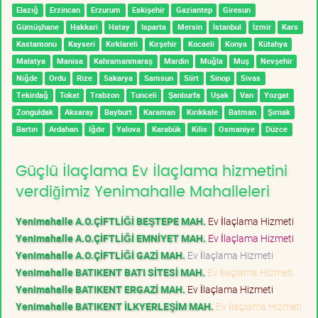
Elazığ
Erzincan
Erzurum
Eskişehir
Gaziantep
Giresun
Gümüşhane
Hakkari
Hatay
Isparta
Mersin
İstanbul
İzmir
Kars
Kastamonu
Kayseri
Kırklareli
Kırşehir
Kocaeli
Konya
Kütahya
Malatya
Manisa
Kahramanmaraş
Mardin
Muğla
Muş
Nevşehir
Niğde
Ordu
Rize
Sakarya
Samsun
Siirt
Sinop
Sivas
Tekirdağ
Tokat
Trabzon
Tunceli
Şanlıurfa
Uşak
Van
Yozgat
Zonguldak
Aksaray
Bayburt
Karaman
Kırıkkale
Batman
Şırnak
Bartın
Ardahan
Iğdır
Yalova
Karabük
Kilis
Osmaniye
Düzce
Güçlü İlaçlama Ev İlaçlama hizmetini
verdiğimiz Yenimahalle Mahalleleri
Yenimahalle A.O.ÇİFTLİĞİ BEŞTEPE MAH.
Ev İlaçlama Hizmeti
Yenimahalle A.O.ÇİFTLİĞİ EMNİYET MAH.
Ev İlaçlama Hizmeti
Yenimahalle A.O.ÇİFTLİĞİ GAZİ MAH.
Ev İlaçlama Hizmeti
Yenimahalle BATIKENT BATI SİTESİ MAH.
Ev İlaçlama Hizmeti
Yenimahalle BATIKENT ERGAZİ MAH.
Ev İlaçlama Hizmeti
Yenimahalle BATIKENT İLKYERLEŞİM MAH.
Ev İlaçlama Hizmeti