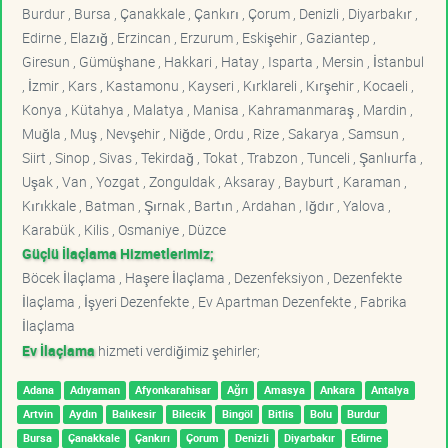
Burdur , Bursa , Çanakkale , Çankırı , Çorum , Denizli , Diyarbakır ,
Edirne , Elazığ , Erzincan , Erzurum , Eskişehir , Gaziantep ,
Giresun , Gümüşhane , Hakkari , Hatay , Isparta , Mersin , İstanbul
, İzmir , Kars , Kastamonu , Kayseri , Kırklareli , Kırşehir , Kocaeli ,
Konya , Kütahya , Malatya , Manisa , Kahramanmaraş , Mardin ,
Muğla , Muş , Nevşehir , Niğde , Ordu , Rize , Sakarya , Samsun ,
Siirt , Sinop , Sivas , Tekirdağ , Tokat , Trabzon , Tunceli , Şanlıurfa ,
Uşak , Van , Yozgat , Zonguldak , Aksaray , Bayburt , Karaman ,
Kırıkkale , Batman , Şırnak , Bartın , Ardahan , Iğdır , Yalova ,
Karabük , Kilis , Osmaniye , Düzce
Güçlü İlaçlama Hizmetlerimiz;
Böcek İlaçlama , Haşere İlaçlama , Dezenfeksiyon , Dezenfekte
İlaçlama , İşyeri Dezenfekte , Ev Apartman Dezenfekte , Fabrika
İlaçlama
Ev İlaçlama
hizmeti verdiğimiz şehirler;
Adana
Adıyaman
Afyonkarahisar
Ağrı
Amasya
Ankara
Antalya
Artvin
Aydın
Balıkesir
Bilecik
Bingöl
Bitlis
Bolu
Burdur
Bursa
Çanakkale
Çankırı
Çorum
Denizli
Diyarbakır
Edirne