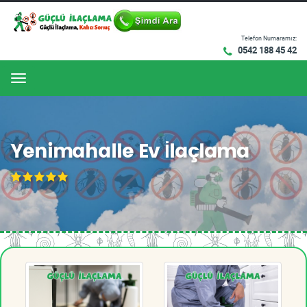
Telefon Numaramız:
0542 188 45 42
Menu
Yenimahalle Ev İlaçlama