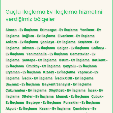
Güçlü İlaçlama Ev İlaçlama hizmetini
verdiğimiz bölgeler
Sincan - Ev İlaçlama
Etimesgut - Ev İlaçlama
Yenikent - Ev
İlaçlama
Bağlıca - Ev İlaçlama
Elvankent - Ev İlaçlama
Ankara - Ev İlaçlama
Çankaya - Ev İlaçlama
Keçiören - Ev
İlaçlama
Dikmen - Ev İlaçlama
Balgat - Ev İlaçlama
Gölbaşı -
Ev İlaçlama
Yenimahalle - Ev İlaçlama
Demetevler - Ev
İlaçlama
Şentepe - Ev İlaçlama
Ostim - Ev İlaçlama
Batıkent -
Ev İlaçlama
Ümitköy - Ev İlaçlama
Çayyolu - Ev İlaçlama
Eryaman - Ev İlaçlama
Kızılay - Ev İlaçlama
Yapracık - Ev
İlaçlama
İvedik - Ev İlaçlama
İvedik OSB - Ev İlaçlama
Şaşmaz - Ev İlaçlama
Başkent Sanayisi - Ev İlaçlama
Çukurambar - Ev İlaçlama
Söğütözü - Ev İlaçlama
İncek - Ev
İlaçlama
Siteler - Ev İlaçlama
Mamak - Ev İlaçlama
Çubuk -
Ev İlaçlama
Beştepe - Ev İlaçlama
Pursaklar - Ev İlaçlama
Akyurt - Ev İlaçlama
Kazan - Ev İlaçlama
Çamlıdere - Ev