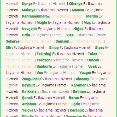
Hizmeti
|
Konya
Ev İlaçlama Hizmeti
|
Kütahya
Ev İlaçlama
Hizmeti
|
Malatya
Ev İlaçlama Hizmeti
|
Manisa
Ev İlaçlama
Hizmeti
|
Kahramanmaraş
Ev İlaçlama Hizmeti
|
Mardin
Ev
İlaçlama Hizmeti
|
Muğla
Ev İlaçlama Hizmeti
|
Muş
Ev İlaçlama
Hizmeti
|
Nevşehir
Ev İlaçlama Hizmeti
|
Niğde
Ev İlaçlama
Hizmeti
|
Ordu
Ev İlaçlama Hizmeti
|
Rize
Ev İlaçlama Hizmeti
|
Sakarya
Ev İlaçlama Hizmeti
|
Samsun
Ev İlaçlama Hizmeti
|
Siirt
Ev İlaçlama Hizmeti
|
Sinop
Ev İlaçlama Hizmeti
|
Sivas
Ev
İlaçlama Hizmeti
|
Tekirdağ
Ev İlaçlama Hizmeti
|
Tokat
Ev
İlaçlama Hizmeti
|
Trabzon
Ev İlaçlama Hizmeti
|
Tunceli
Ev
İlaçlama Hizmeti
|
Şanlıurfa
Ev İlaçlama Hizmeti
|
Uşak
Ev
İlaçlama Hizmeti
|
Van
Ev İlaçlama Hizmeti
|
Yozgat
Ev İlaçlama
Hizmeti
|
Zonguldak
Ev İlaçlama Hizmeti
|
Aksaray
Ev İlaçlama
Hizmeti
|
Bayburt
Ev İlaçlama Hizmeti
|
Karaman
Ev İlaçlama
Hizmeti
|
Kırıkkale
Ev İlaçlama Hizmeti
|
Batman
Ev İlaçlama
Hizmeti
|
Şırnak
Ev İlaçlama Hizmeti
|
Bartın
Ev İlaçlama
Hizmeti
|
Ardahan
Ev İlaçlama Hizmeti
|
Iğdır
Ev İlaçlama
Hizmeti
|
Yalova
Ev İlaçlama Hizmeti
|
Karabük
Ev İlaçlama
Hizmeti
|
Kilis
Ev İlaçlama Hizmeti
|
Osmaniye
Ev İlaçlama