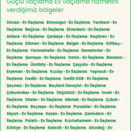
Güçlü İlaçlama Ev İlaçlama hizmetini
verdiğimiz bölgeler
Sincan - Ev İlaçlama
Etimesgut - Ev İlaçlama
Yenikent - Ev
İlaçlama
Bağlıca - Ev İlaçlama
Elvankent - Ev İlaçlama
Ankara - Ev İlaçlama
Çankaya - Ev İlaçlama
Keçiören - Ev
İlaçlama
Dikmen - Ev İlaçlama
Balgat - Ev İlaçlama
Gölbaşı -
Ev İlaçlama
Yenimahalle - Ev İlaçlama
Demetevler - Ev
İlaçlama
Şentepe - Ev İlaçlama
Ostim - Ev İlaçlama
Batıkent -
Ev İlaçlama
Ümitköy - Ev İlaçlama
Çayyolu - Ev İlaçlama
Eryaman - Ev İlaçlama
Kızılay - Ev İlaçlama
Yapracık - Ev
İlaçlama
İvedik - Ev İlaçlama
İvedik OSB - Ev İlaçlama
Şaşmaz - Ev İlaçlama
Başkent Sanayisi - Ev İlaçlama
Çukurambar - Ev İlaçlama
Söğütözü - Ev İlaçlama
İncek - Ev
İlaçlama
Siteler - Ev İlaçlama
Mamak - Ev İlaçlama
Çubuk -
Ev İlaçlama
Beştepe - Ev İlaçlama
Pursaklar - Ev İlaçlama
Akyurt - Ev İlaçlama
Kazan - Ev İlaçlama
Çamlıdere - Ev
İlaçlama
Polatlı - Ev İlaçlama
Kızılcahamam - Ev İlaçlama
Sıhhiye - Ev İlaçlama
Kalecik - Ev İlaçlama
Altındağ - Ev