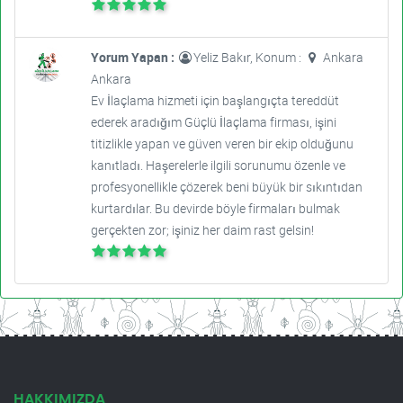
Yorum Yapan :
Yeliz Bakır, Konum :
Ankara
Ankara
Ev İlaçlama hizmeti için başlangıçta tereddüt
ederek aradığım Güçlü İlaçlama firması, işini
titizlikle yapan ve güven veren bir ekip olduğunu
kanıtladı. Haşerelerle ilgili sorunumu özenle ve
profesyonellikle çözerek beni büyük bir sıkıntıdan
kurtardılar. Bu devirde böyle firmaları bulmak
gerçekten zor; işiniz her daim rast gelsin!
HAKKIMIZDA