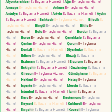
Afyonkarahisar
Ev İlaçlama Hizmeti
|
Ağrı
Ev İlaçlama Hizmeti
|
Amasya
Ev İlaçlama Hizmeti
|
Ankara
Ev İlaçlama Hizmeti
|
Antalya
Ev İlaçlama Hizmeti
|
Artvin
Ev İlaçlama Hizmeti
|
Aydın
Ev İlaçlama Hizmeti
|
Balıkesir
Ev İlaçlama Hizmeti
|
Bilecik
Ev
İlaçlama Hizmeti
|
Bingöl
Ev İlaçlama Hizmeti
|
Bitlis
Ev
İlaçlama Hizmeti
|
Bolu
Ev İlaçlama Hizmeti
|
Burdur
Ev İlaçlama
Hizmeti
|
Bursa
Ev İlaçlama Hizmeti
|
Çanakkale
Ev İlaçlama
Hizmeti
|
Çankırı
Ev İlaçlama Hizmeti
|
Çorum
Ev İlaçlama
Hizmeti
|
Denizli
Ev İlaçlama Hizmeti
|
Diyarbakır
Ev İlaçlama
Hizmeti
|
Edirne
Ev İlaçlama Hizmeti
|
Elazığ
Ev İlaçlama
Hizmeti
|
Erzincan
Ev İlaçlama Hizmeti
|
Erzurum
Ev İlaçlama
Hizmeti
|
Eskişehir
Ev İlaçlama Hizmeti
|
Gaziantep
Ev İlaçlama
Hizmeti
|
Giresun
Ev İlaçlama Hizmeti
|
Gümüşhane
Ev İlaçlama
Hizmeti
|
Hakkari
Ev İlaçlama Hizmeti
|
Hatay
Ev İlaçlama
Hizmeti
|
Isparta
Ev İlaçlama Hizmeti
|
Mersin
Ev İlaçlama
Hizmeti
|
İstanbul
Ev İlaçlama Hizmeti
|
İzmir
Ev İlaçlama
Hizmeti
|
Kars
Ev İlaçlama Hizmeti
|
Kastamonu
Ev İlaçlama
Hizmeti
|
Kayseri
Ev İlaçlama Hizmeti
|
Kırklareli
Ev İlaçlama
Hizmeti
|
Kırşehir
Ev İlaçlama Hizmeti
|
Kocaeli
Ev İlaçlama