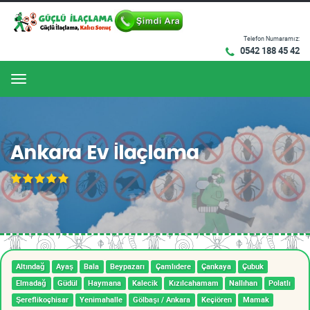
Telefon Numaramız:
0542 188 45 42
Menu
Ankara Ev İlaçlama
Altındağ
Ayaş
Bala
Beypazarı
Çamlıdere
Çankaya
Çubuk
Elmadağ
Güdül
Haymana
Kalecik
Kızılcahamam
Nallıhan
Polatlı
Şereflikoçhisar
Yenimahalle
Gölbaşı / Ankara
Keçiören
Mamak