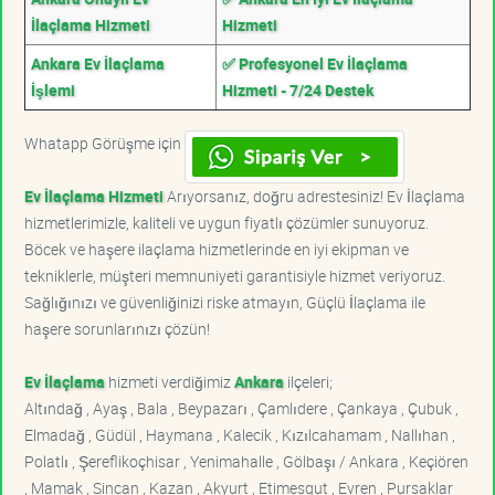
İlaçlama Hizmeti
Hizmeti
Ankara Ev İlaçlama
✅ Profesyonel Ev İlaçlama
İşlemi
Hizmeti - 7/24 Destek
Whatapp Görüşme için
Ev İlaçlama Hizmeti
Arıyorsanız, doğru adrestesiniz! Ev İlaçlama
hizmetlerimizle, kaliteli ve uygun fiyatlı çözümler sunuyoruz.
Böcek ve haşere ilaçlama hizmetlerinde en iyi ekipman ve
tekniklerle, müşteri memnuniyeti garantisiyle hizmet veriyoruz.
Sağlığınızı ve güvenliğinizi riske atmayın, Güçlü İlaçlama ile
haşere sorunlarınızı çözün!
Ev İlaçlama
hizmeti verdiğimiz
Ankara
ilçeleri;
Altındağ , Ayaş , Bala , Beypazarı , Çamlıdere , Çankaya , Çubuk ,
Elmadağ , Güdül , Haymana , Kalecik , Kızılcahamam , Nallıhan ,
Polatlı , Şereflikoçhisar , Yenimahalle , Gölbaşı / Ankara , Keçiören
, Mamak , Sincan , Kazan , Akyurt , Etimesgut , Evren , Pursaklar