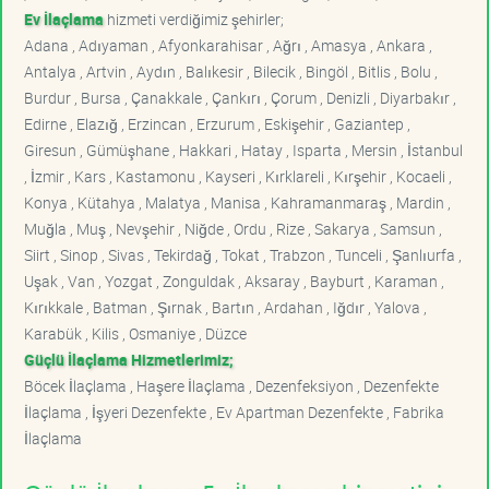
Ev İlaçlama
hizmeti verdiğimiz şehirler;
Adana , Adıyaman , Afyonkarahisar , Ağrı , Amasya , Ankara ,
Antalya , Artvin , Aydın , Balıkesir , Bilecik , Bingöl , Bitlis , Bolu ,
Burdur , Bursa , Çanakkale , Çankırı , Çorum , Denizli , Diyarbakır ,
Edirne , Elazığ , Erzincan , Erzurum , Eskişehir , Gaziantep ,
Giresun , Gümüşhane , Hakkari , Hatay , Isparta , Mersin , İstanbul
, İzmir , Kars , Kastamonu , Kayseri , Kırklareli , Kırşehir , Kocaeli ,
Konya , Kütahya , Malatya , Manisa , Kahramanmaraş , Mardin ,
Muğla , Muş , Nevşehir , Niğde , Ordu , Rize , Sakarya , Samsun ,
Siirt , Sinop , Sivas , Tekirdağ , Tokat , Trabzon , Tunceli , Şanlıurfa ,
Uşak , Van , Yozgat , Zonguldak , Aksaray , Bayburt , Karaman ,
Kırıkkale , Batman , Şırnak , Bartın , Ardahan , Iğdır , Yalova ,
Karabük , Kilis , Osmaniye , Düzce
Güçlü İlaçlama Hizmetlerimiz;
Böcek İlaçlama , Haşere İlaçlama , Dezenfeksiyon , Dezenfekte
İlaçlama , İşyeri Dezenfekte , Ev Apartman Dezenfekte , Fabrika
İlaçlama