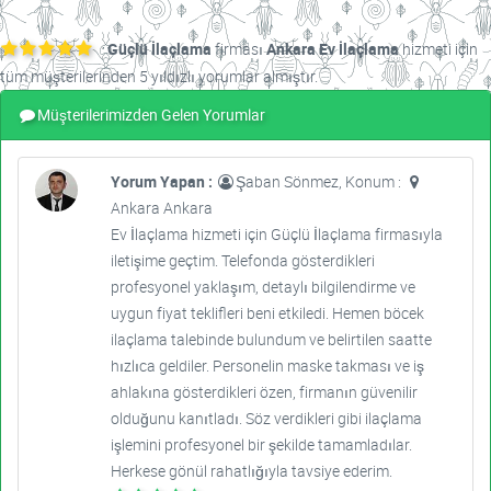
Güçlü İlaçlama
firması
Ankara Ev İlaçlama
hizmeti için
tüm müşterilerinden 5 yıldızlı yorumlar almıştır.
Müşterilerimizden Gelen Yorumlar
Yorum Yapan :
Şaban Sönmez, Konum :
Ankara Ankara
Ev İlaçlama hizmeti için Güçlü İlaçlama firmasıyla
iletişime geçtim. Telefonda gösterdikleri
profesyonel yaklaşım, detaylı bilgilendirme ve
uygun fiyat teklifleri beni etkiledi. Hemen böcek
ilaçlama talebinde bulundum ve belirtilen saatte
hızlıca geldiler. Personelin maske takması ve iş
ahlakına gösterdikleri özen, firmanın güvenilir
olduğunu kanıtladı. Söz verdikleri gibi ilaçlama
işlemini profesyonel bir şekilde tamamladılar.
Herkese gönül rahatlığıyla tavsiye ederim.