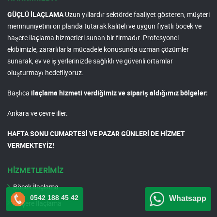
GÜÇLÜ İLAÇLAMA
Uzun yıllardır sektörde faaliyet gösteren, müşteri
memnuniyetini ön planda tutarak kaliteli ve uygun fiyatlı böcek ve
haşere ilaçlama hizmetleri sunan bir firmadır. Profesyonel
ekibimizle, zararlılarla mücadele konusunda uzman çözümler
sunarak, ev ve iş yerlerinizde sağlıklı ve güvenli ortamlar
oluşturmayı hedefliyoruz.
Başlıca
ilaçlama hizmeti verdiğimiz ve sipariş aldığımız bölgeler:
Ankara ve çevre iller.
HAFTA SONU CUMARTESİ VE PAZAR GÜNLERİ DE HİZMET
VERMEKTEYİZ!
HİZMETLERİMİZ
Böcek İlaçlama
0542 188 45 42
Whatsapp
Haşere İlaçlama