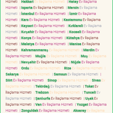
Hizmeti
|
Hakkari
Ev İlaçlama Hizmeti
|
Hatay
Ev İlaçlama
Hizmeti
|
Isparta
Ev İlaçlama Hizmeti
|
Mersin
Ev İlaçlama
Hizmeti
|
İstanbul
Ev İlaçlama Hizmeti
|
İzmir
Ev İlaçlama
Hizmeti
|
Kars
Ev İlaçlama Hizmeti
|
Kastamonu
Ev İlaçlama
Hizmeti
|
Kayseri
Ev İlaçlama Hizmeti
|
Kırklareli
Ev İlaçlama
Hizmeti
|
Kırşehir
Ev İlaçlama Hizmeti
|
Kocaeli
Ev İlaçlama
Hizmeti
|
Konya
Ev İlaçlama Hizmeti
|
Kütahya
Ev İlaçlama
Hizmeti
|
Malatya
Ev İlaçlama Hizmeti
|
Manisa
Ev İlaçlama
Hizmeti
|
Kahramanmaraş
Ev İlaçlama Hizmeti
|
Mardin
Ev
İlaçlama Hizmeti
|
Muğla
Ev İlaçlama Hizmeti
|
Muş
Ev İlaçlama
Hizmeti
|
Nevşehir
Ev İlaçlama Hizmeti
|
Niğde
Ev İlaçlama
Hizmeti
|
Ordu
Ev İlaçlama Hizmeti
|
Rize
Ev İlaçlama Hizmeti
|
Sakarya
Ev İlaçlama Hizmeti
|
Samsun
Ev İlaçlama Hizmeti
|
Siirt
Ev İlaçlama Hizmeti
|
Sinop
Ev İlaçlama Hizmeti
|
Sivas
Ev
İlaçlama Hizmeti
|
Tekirdağ
Ev İlaçlama Hizmeti
|
Tokat
Ev
İlaçlama Hizmeti
|
Trabzon
Ev İlaçlama Hizmeti
|
Tunceli
Ev
İlaçlama Hizmeti
|
Şanlıurfa
Ev İlaçlama Hizmeti
|
Uşak
Ev
İlaçlama Hizmeti
|
Van
Ev İlaçlama Hizmeti
|
Yozgat
Ev İlaçlama
Hizmeti
|
Zonguldak
Ev İlaçlama Hizmeti
|
Aksaray
Ev İlaçlama