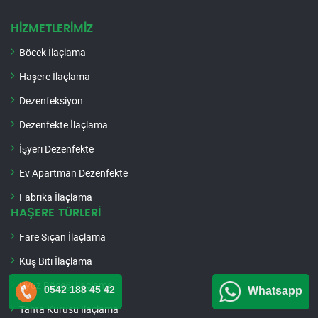
HİZMETLERİMİZ
Böcek İlaçlama
Haşere İlaçlama
Dezenfeksiyon
Dezenfekte İlaçlama
İşyeri Dezenfekte
Ev Apartman Dezenfekte
Fabrika İlaçlama
HAŞERE TÜRLERİ
Fare Sıçan İlaçlama
Kuş Biti İlaçlama
Uyuz Böceği İlaçlama
0542 188 45 42
Whatsapp
Tahta Kurusu İlaçlama