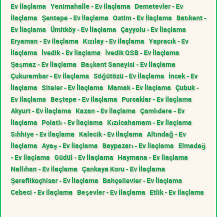
Ev İlaçlama
Yenimahalle - Ev İlaçlama
Demetevler - Ev
İlaçlama
Şentepe - Ev İlaçlama
Ostim - Ev İlaçlama
Batıkent -
Ev İlaçlama
Ümitköy - Ev İlaçlama
Çayyolu - Ev İlaçlama
Eryaman - Ev İlaçlama
Kızılay - Ev İlaçlama
Yapracık - Ev
İlaçlama
İvedik - Ev İlaçlama
İvedik OSB - Ev İlaçlama
Şaşmaz - Ev İlaçlama
Başkent Sanayisi - Ev İlaçlama
Çukurambar - Ev İlaçlama
Söğütözü - Ev İlaçlama
İncek - Ev
İlaçlama
Siteler - Ev İlaçlama
Mamak - Ev İlaçlama
Çubuk -
Ev İlaçlama
Beştepe - Ev İlaçlama
Pursaklar - Ev İlaçlama
Akyurt - Ev İlaçlama
Kazan - Ev İlaçlama
Çamlıdere - Ev
İlaçlama
Polatlı - Ev İlaçlama
Kızılcahamam - Ev İlaçlama
Sıhhiye - Ev İlaçlama
Kalecik - Ev İlaçlama
Altındağ - Ev
İlaçlama
Ayaş - Ev İlaçlama
Baypazarı - Ev İlaçlama
Elmadağ
- Ev İlaçlama
Güdül - Ev İlaçlama
Haymana - Ev İlaçlama
Nallıhan - Ev İlaçlama
Çankaya Koru - Ev İlaçlama
Şereflikoçhisar - Ev İlaçlama
Bahçelievler - Ev İlaçlama
Cebeci - Ev İlaçlama
Beşevler - Ev İlaçlama
Etlik - Ev İlaçlama