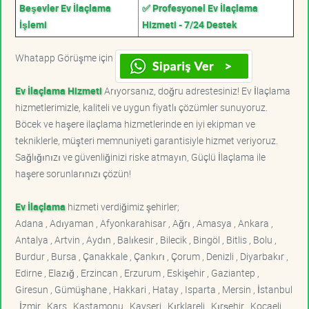
Beşevler Ev İlaçlama
✅ Profesyonel Ev İlaçlama
İşlemi
Hizmeti - 7/24 Destek
Whatapp Görüşme için
Ev İlaçlama Hizmeti
Arıyorsanız, doğru adrestesiniz! Ev İlaçlama
hizmetlerimizle, kaliteli ve uygun fiyatlı çözümler sunuyoruz.
Böcek ve haşere ilaçlama hizmetlerinde en iyi ekipman ve
tekniklerle, müşteri memnuniyeti garantisiyle hizmet veriyoruz.
Sağlığınızı ve güvenliğinizi riske atmayın, Güçlü İlaçlama ile
haşere sorunlarınızı çözün!
Ev İlaçlama
hizmeti verdiğimiz şehirler;
Adana , Adıyaman , Afyonkarahisar , Ağrı , Amasya , Ankara ,
Antalya , Artvin , Aydın , Balıkesir , Bilecik , Bingöl , Bitlis , Bolu ,
Burdur , Bursa , Çanakkale , Çankırı , Çorum , Denizli , Diyarbakır ,
Edirne , Elazığ , Erzincan , Erzurum , Eskişehir , Gaziantep ,
Giresun , Gümüşhane , Hakkari , Hatay , Isparta , Mersin , İstanbul
, İzmir , Kars , Kastamonu , Kayseri , Kırklareli , Kırşehir , Kocaeli ,