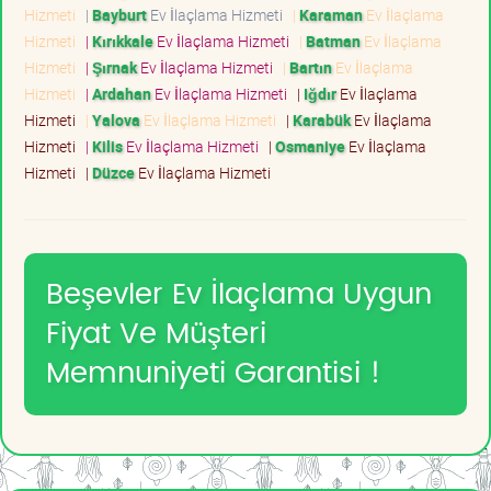
Hizmeti
|
Bayburt
Ev İlaçlama Hizmeti
|
Karaman
Ev İlaçlama
Hizmeti
|
Kırıkkale
Ev İlaçlama Hizmeti
|
Batman
Ev İlaçlama
Hizmeti
|
Şırnak
Ev İlaçlama Hizmeti
|
Bartın
Ev İlaçlama
Hizmeti
|
Ardahan
Ev İlaçlama Hizmeti
|
Iğdır
Ev İlaçlama
Hizmeti
|
Yalova
Ev İlaçlama Hizmeti
|
Karabük
Ev İlaçlama
Hizmeti
|
Kilis
Ev İlaçlama Hizmeti
|
Osmaniye
Ev İlaçlama
Hizmeti
|
Düzce
Ev İlaçlama Hizmeti
Beşevler Ev İlaçlama Uygun
Fiyat Ve Müşteri
Memnuniyeti Garantisi !