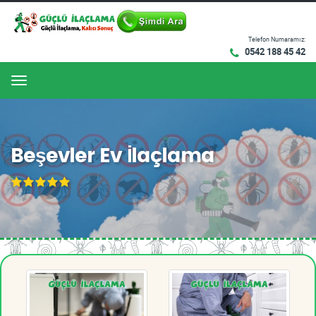
Telefon Numaramız:
0542 188 45 42
Menu
Beşevler Ev İlaçlama