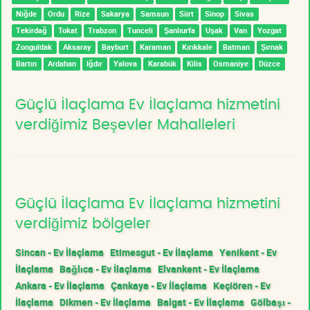
Niğde
Ordu
Rize
Sakarya
Samsun
Siirt
Sinop
Sivas
Tekirdağ
Tokat
Trabzon
Tunceli
Şanlıurfa
Uşak
Van
Yozgat
Zonguldak
Aksaray
Bayburt
Karaman
Kırıkkale
Batman
Şırnak
Bartın
Ardahan
Iğdır
Yalova
Karabük
Kilis
Osmaniye
Düzce
Güçlü İlaçlama Ev İlaçlama hizmetini
verdiğimiz Beşevler Mahalleleri
Güçlü İlaçlama Ev İlaçlama hizmetini
verdiğimiz bölgeler
Sincan - Ev İlaçlama
Etimesgut - Ev İlaçlama
Yenikent - Ev
İlaçlama
Bağlıca - Ev İlaçlama
Elvankent - Ev İlaçlama
Ankara - Ev İlaçlama
Çankaya - Ev İlaçlama
Keçiören - Ev
İlaçlama
Dikmen - Ev İlaçlama
Balgat - Ev İlaçlama
Gölbaşı -