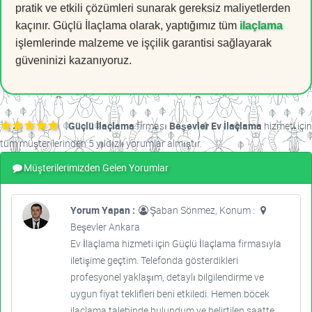
pratik ve etkili çözümleri sunarak gereksiz maliyetlerden
kaçınır. Güçlü İlaçlama olarak, yaptığımız tüm
ilaçlama
işlemlerinde malzeme ve işçilik garantisi sağlayarak
güveninizi kazanıyoruz.
Güçlü İlaçlama
firması
Beşevler Ev İlaçlama
hizmeti için
tüm müşterilerinden 5 yıldızlı yorumlar almıştır.
Müşterilerimizden Gelen Yorumlar
Yorum Yapan :
Şaban Sönmez, Konum :
Beşevler Ankara
Ev İlaçlama hizmeti için Güçlü İlaçlama firmasıyla
iletişime geçtim. Telefonda gösterdikleri
profesyonel yaklaşım, detaylı bilgilendirme ve
uygun fiyat teklifleri beni etkiledi. Hemen böcek
ilaçlama talebinde bulundum ve belirtilen saatte