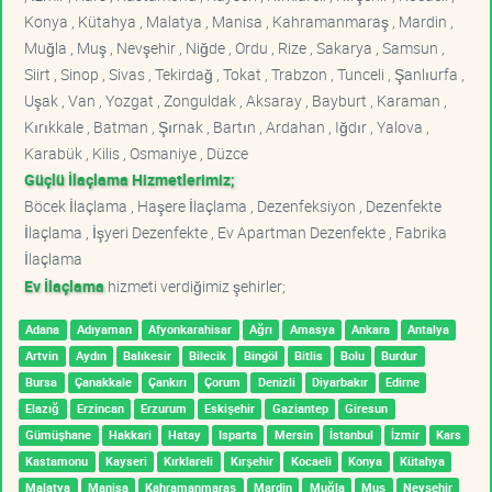
Konya , Kütahya , Malatya , Manisa , Kahramanmaraş , Mardin ,
Muğla , Muş , Nevşehir , Niğde , Ordu , Rize , Sakarya , Samsun ,
Siirt , Sinop , Sivas , Tekirdağ , Tokat , Trabzon , Tunceli , Şanlıurfa ,
Uşak , Van , Yozgat , Zonguldak , Aksaray , Bayburt , Karaman ,
Kırıkkale , Batman , Şırnak , Bartın , Ardahan , Iğdır , Yalova ,
Karabük , Kilis , Osmaniye , Düzce
Güçlü İlaçlama Hizmetlerimiz;
Böcek İlaçlama , Haşere İlaçlama , Dezenfeksiyon , Dezenfekte
İlaçlama , İşyeri Dezenfekte , Ev Apartman Dezenfekte , Fabrika
İlaçlama
Ev İlaçlama
hizmeti verdiğimiz şehirler;
Adana
Adıyaman
Afyonkarahisar
Ağrı
Amasya
Ankara
Antalya
Artvin
Aydın
Balıkesir
Bilecik
Bingöl
Bitlis
Bolu
Burdur
Bursa
Çanakkale
Çankırı
Çorum
Denizli
Diyarbakır
Edirne
Elazığ
Erzincan
Erzurum
Eskişehir
Gaziantep
Giresun
Gümüşhane
Hakkari
Hatay
Isparta
Mersin
İstanbul
İzmir
Kars
Kastamonu
Kayseri
Kırklareli
Kırşehir
Kocaeli
Konya
Kütahya
Malatya
Manisa
Kahramanmaraş
Mardin
Muğla
Muş
Nevşehir