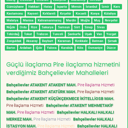
Gümüşhane
Hakkari
Hatay
Isparta
Mersin
İstanbul
İzmir
Kars
Kastamonu
Kayseri
Kırklareli
Kırşehir
Kocaeli
Konya
Kütahya
Malatya
Manisa
Kahramanmaraş
Mardin
Muğla
Muş
Nevşehir
Niğde
Ordu
Rize
Sakarya
Samsun
Siirt
Sinop
Sivas
Tekirdağ
Tokat
Trabzon
Tunceli
Şanlıurfa
Uşak
Van
Yozgat
Zonguldak
Aksaray
Bayburt
Karaman
Kırıkkale
Batman
Şırnak
Bartın
Ardahan
Iğdır
Yalova
Karabük
Kilis
Osmaniye
Düzce
Güçlü İlaçlama Pire İlaçlama hizmetini
verdiğimiz Bahçelievler Mahalleleri
Bahçelievler ATAKENT ATAKENT MAH.
Pire İlaçlama Hizmeti
Bahçelievler ATAKENT ATATÜRK MAH.
Pire İlaçlama Hizmeti
Bahçelievler ATAKENT KÜÇÜKÇEKMECE İKİTELLİOSB MAH.
Pire İlaçlama Hizmeti
Bahçelievler ATAKENT MEHMETAKİF
MAH.
Pire İlaçlama Hizmeti
Bahçelievler HALKALI HALKALI
MERKEZ MAH.
Pire İlaçlama Hizmeti
Bahçelievler HALKALI
İSTASYON MAH.
Pire İlaçlama Hizmeti
Bahçelievler HALKALI