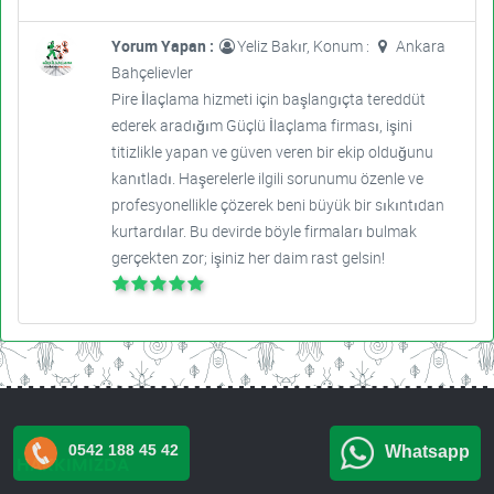
Yorum Yapan :
Yeliz Bakır, Konum :
Ankara
Bahçelievler
Pire İlaçlama hizmeti için başlangıçta tereddüt
ederek aradığım Güçlü İlaçlama firması, işini
titizlikle yapan ve güven veren bir ekip olduğunu
kanıtladı. Haşerelerle ilgili sorunumu özenle ve
profesyonellikle çözerek beni büyük bir sıkıntıdan
kurtardılar. Bu devirde böyle firmaları bulmak
gerçekten zor; işiniz her daim rast gelsin!
0542 188 45 42
Whatsapp
HAKKIMIZDA