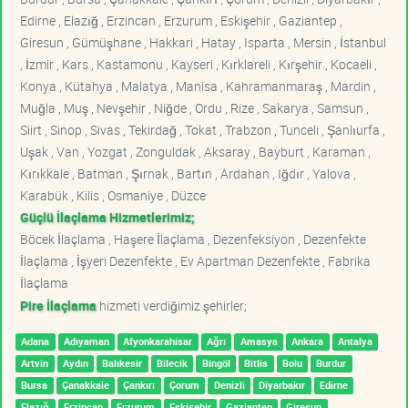
Edirne , Elazığ , Erzincan , Erzurum , Eskişehir , Gaziantep ,
Giresun , Gümüşhane , Hakkari , Hatay , Isparta , Mersin , İstanbul
, İzmir , Kars , Kastamonu , Kayseri , Kırklareli , Kırşehir , Kocaeli ,
Konya , Kütahya , Malatya , Manisa , Kahramanmaraş , Mardin ,
Muğla , Muş , Nevşehir , Niğde , Ordu , Rize , Sakarya , Samsun ,
Siirt , Sinop , Sivas , Tekirdağ , Tokat , Trabzon , Tunceli , Şanlıurfa ,
Uşak , Van , Yozgat , Zonguldak , Aksaray , Bayburt , Karaman ,
Kırıkkale , Batman , Şırnak , Bartın , Ardahan , Iğdır , Yalova ,
Karabük , Kilis , Osmaniye , Düzce
Güçlü İlaçlama Hizmetlerimiz;
Böcek İlaçlama , Haşere İlaçlama , Dezenfeksiyon , Dezenfekte
İlaçlama , İşyeri Dezenfekte , Ev Apartman Dezenfekte , Fabrika
İlaçlama
Pire İlaçlama
hizmeti verdiğimiz şehirler;
Adana
Adıyaman
Afyonkarahisar
Ağrı
Amasya
Ankara
Antalya
Artvin
Aydın
Balıkesir
Bilecik
Bingöl
Bitlis
Bolu
Burdur
Bursa
Çanakkale
Çankırı
Çorum
Denizli
Diyarbakır
Edirne
Elazığ
Erzincan
Erzurum
Eskişehir
Gaziantep
Giresun