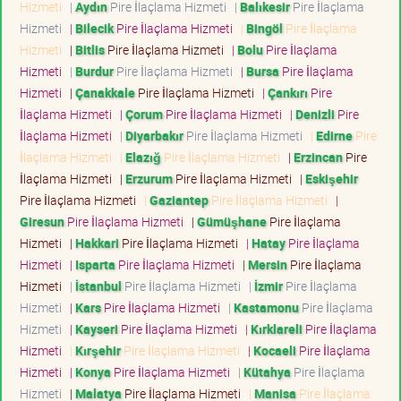
Hizmeti
|
Aydın
Pire İlaçlama Hizmeti
|
Balıkesir
Pire İlaçlama
Hizmeti
|
Bilecik
Pire İlaçlama Hizmeti
|
Bingöl
Pire İlaçlama
Hizmeti
|
Bitlis
Pire İlaçlama Hizmeti
|
Bolu
Pire İlaçlama
Hizmeti
|
Burdur
Pire İlaçlama Hizmeti
|
Bursa
Pire İlaçlama
Hizmeti
|
Çanakkale
Pire İlaçlama Hizmeti
|
Çankırı
Pire
İlaçlama Hizmeti
|
Çorum
Pire İlaçlama Hizmeti
|
Denizli
Pire
İlaçlama Hizmeti
|
Diyarbakır
Pire İlaçlama Hizmeti
|
Edirne
Pire
İlaçlama Hizmeti
|
Elazığ
Pire İlaçlama Hizmeti
|
Erzincan
Pire
İlaçlama Hizmeti
|
Erzurum
Pire İlaçlama Hizmeti
|
Eskişehir
Pire İlaçlama Hizmeti
|
Gaziantep
Pire İlaçlama Hizmeti
|
Giresun
Pire İlaçlama Hizmeti
|
Gümüşhane
Pire İlaçlama
Hizmeti
|
Hakkari
Pire İlaçlama Hizmeti
|
Hatay
Pire İlaçlama
Hizmeti
|
Isparta
Pire İlaçlama Hizmeti
|
Mersin
Pire İlaçlama
Hizmeti
|
İstanbul
Pire İlaçlama Hizmeti
|
İzmir
Pire İlaçlama
Hizmeti
|
Kars
Pire İlaçlama Hizmeti
|
Kastamonu
Pire İlaçlama
Hizmeti
|
Kayseri
Pire İlaçlama Hizmeti
|
Kırklareli
Pire İlaçlama
Hizmeti
|
Kırşehir
Pire İlaçlama Hizmeti
|
Kocaeli
Pire İlaçlama
Hizmeti
|
Konya
Pire İlaçlama Hizmeti
|
Kütahya
Pire İlaçlama
Hizmeti
|
Malatya
Pire İlaçlama Hizmeti
|
Manisa
Pire İlaçlama