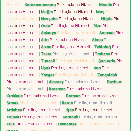
Hizmeti
|
Kahramanmaraş
Pire İlaçlama Hizmeti
|
Mardin
Pire
İlaçlama Hizmeti
|
Muğla
Pire İlaçlama Hizmeti
|
Muş
Pire
İlaçlama Hizmeti
|
Nevşehir
Pire İlaçlama Hizmeti
|
Niğde
Pire
İlaçlama Hizmeti
|
Ordu
Pire İlaçlama Hizmeti
|
Rize
Pire
İlaçlama Hizmeti
|
Sakarya
Pire İlaçlama Hizmeti
|
Samsun
Pire
İlaçlama Hizmeti
|
Siirt
Pire İlaçlama Hizmeti
|
Sinop
Pire
İlaçlama Hizmeti
|
Sivas
Pire İlaçlama Hizmeti
|
Tekirdağ
Pire
İlaçlama Hizmeti
|
Tokat
Pire İlaçlama Hizmeti
|
Trabzon
Pire
İlaçlama Hizmeti
|
Tunceli
Pire İlaçlama Hizmeti
|
Şanlıurfa
Pire
İlaçlama Hizmeti
|
Uşak
Pire İlaçlama Hizmeti
|
Van
Pire
İlaçlama Hizmeti
|
Yozgat
Pire İlaçlama Hizmeti
|
Zonguldak
Pire İlaçlama Hizmeti
|
Aksaray
Pire İlaçlama Hizmeti
|
Bayburt
Pire İlaçlama Hizmeti
|
Karaman
Pire İlaçlama Hizmeti
|
Kırıkkale
Pire İlaçlama Hizmeti
|
Batman
Pire İlaçlama Hizmeti
|
Şırnak
Pire İlaçlama Hizmeti
|
Bartın
Pire İlaçlama Hizmeti
|
Ardahan
Pire İlaçlama Hizmeti
|
Iğdır
Pire İlaçlama Hizmeti
|
Yalova
Pire İlaçlama Hizmeti
|
Karabük
Pire İlaçlama Hizmeti
|
Kilis
Pire İlaçlama Hizmeti
|
Osmaniye
Pire İlaçlama Hizmeti
|
Düzce
Pire İlaçlama Hizmeti