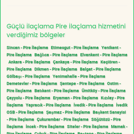
Güçlü İlaçlama Pire İlaçlama hizmetini
verdiğimiz bölgeler
Sincan - Pire İlaçlama
Etimesgut - Pire İlaçlama
Yenikent -
Pire İlaçlama
Bağlıca - Pire İlaçlama
Elvankent - Pire İlaçlama
Ankara - Pire İlaçlama
Çankaya - Pire İlaçlama
Keçiören -
Pire İlaçlama
Dikmen - Pire İlaçlama
Balgat - Pire İlaçlama
Gölbaşı - Pire İlaçlama
Yenimahalle - Pire İlaçlama
Demetevler - Pire İlaçlama
Şentepe - Pire İlaçlama
Ostim -
Pire İlaçlama
Batıkent - Pire İlaçlama
Ümitköy - Pire İlaçlama
Çayyolu - Pire İlaçlama
Eryaman - Pire İlaçlama
Kızılay - Pire
İlaçlama
Yapracık - Pire İlaçlama
İvedik - Pire İlaçlama
İvedik
OSB - Pire İlaçlama
Şaşmaz - Pire İlaçlama
Başkent Sanayisi
- Pire İlaçlama
Çukurambar - Pire İlaçlama
Söğütözü - Pire
İlaçlama
İncek - Pire İlaçlama
Siteler - Pire İlaçlama
Mamak -
Pire İlaçlama
Çubuk - Pire İlaçlama
Beştepe - Pire İlaçlama