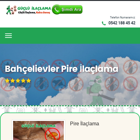
Telefon Numaramız:
0542 188 45 42
Menu
Bahçelievler Pire İlaçlama
Pire İlaçlama