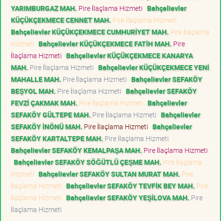
YARIMBURGAZ MAH.
Pire İlaçlama Hizmeti
Bahçelievler
KÜÇÜKÇEKMECE CENNET MAH.
Pire İlaçlama Hizmeti
Bahçelievler KÜÇÜKÇEKMECE CUMHURİYET MAH.
Pire İlaçlama
Hizmeti
Bahçelievler KÜÇÜKÇEKMECE FATİH MAH.
Pire
İlaçlama Hizmeti
Bahçelievler KÜÇÜKÇEKMECE KANARYA
MAH.
Pire İlaçlama Hizmeti
Bahçelievler KÜÇÜKÇEKMECE YENİ
MAHALLE MAH.
Pire İlaçlama Hizmeti
Bahçelievler SEFAKÖY
BEŞYOL MAH.
Pire İlaçlama Hizmeti
Bahçelievler SEFAKÖY
FEVZİ ÇAKMAK MAH.
Pire İlaçlama Hizmeti
Bahçelievler
SEFAKÖY GÜLTEPE MAH.
Pire İlaçlama Hizmeti
Bahçelievler
SEFAKÖY İNÖNÜ MAH.
Pire İlaçlama Hizmeti
Bahçelievler
SEFAKÖY KARTALTEPE MAH.
Pire İlaçlama Hizmeti
Bahçelievler SEFAKÖY KEMALPAŞA MAH.
Pire İlaçlama Hizmeti
Bahçelievler SEFAKÖY SÖĞÜTLÜ ÇEŞME MAH.
Pire İlaçlama
Hizmeti
Bahçelievler SEFAKÖY SULTAN MURAT MAH.
Pire
İlaçlama Hizmeti
Bahçelievler SEFAKÖY TEVFİK BEY MAH.
Pire
İlaçlama Hizmeti
Bahçelievler SEFAKÖY YEŞİLOVA MAH.
Pire
İlaçlama Hizmeti