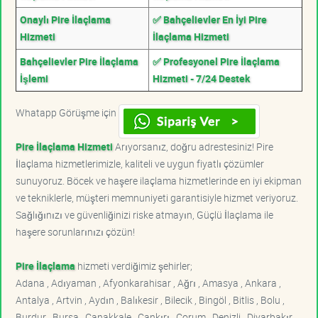
Onaylı Pire İlaçlama
✅ Bahçelievler En İyi Pire
Hizmeti
İlaçlama Hizmeti
Bahçelievler Pire İlaçlama
✅ Profesyonel Pire İlaçlama
İşlemi
Hizmeti - 7/24 Destek
Whatapp Görüşme için
Pire İlaçlama Hizmeti
Arıyorsanız, doğru adrestesiniz! Pire
İlaçlama hizmetlerimizle, kaliteli ve uygun fiyatlı çözümler
sunuyoruz. Böcek ve haşere ilaçlama hizmetlerinde en iyi ekipman
ve tekniklerle, müşteri memnuniyeti garantisiyle hizmet veriyoruz.
Sağlığınızı ve güvenliğinizi riske atmayın, Güçlü İlaçlama ile
haşere sorunlarınızı çözün!
Pire İlaçlama
hizmeti verdiğimiz şehirler;
Adana , Adıyaman , Afyonkarahisar , Ağrı , Amasya , Ankara ,
Antalya , Artvin , Aydın , Balıkesir , Bilecik , Bingöl , Bitlis , Bolu ,
Burdur , Bursa , Çanakkale , Çankırı , Çorum , Denizli , Diyarbakır ,