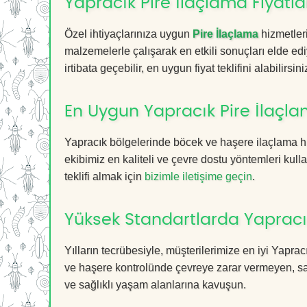
Yapracık Pire İlaçlama Fiyatla
Özel ihtiyaçlarınıza uygun
Pire İlaçlama
hizmetler
malzemelerle çalışarak en etkili sonuçları elde edi
irtibata geçebilir, en uygun fiyat teklifini alabilirsini
En Uygun Yapracık Pire İlaçl
Yapracık bölgelerinde böcek ve haşere ilaçlama h
ekibimiz en kaliteli ve çevre dostu yöntemleri kull
teklifi almak için
bizimle iletişime geçin
.
Yüksek Standartlarda Yapracı
Yılların tecrübesiyle, müşterilerimize en iyi Yapr
ve haşere kontrolünde çevreye zarar vermeyen, sağ
ve sağlıklı yaşam alanlarına kavuşun.