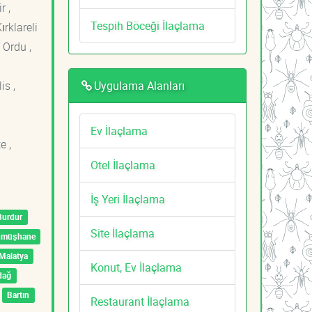
r ,
Tespih Böceği İlaçlama
ırklareli
 Ordu ,
Uygulama Alanları
is ,
Ev İlaçlama
e ,
Otel İlaçlama
İş Yeri İlaçlama
Burdur
Site İlaçlama
ümüşhane
Malatya
Konut, Ev İlaçlama
dağ
Bartın
Restaurant İlaçlama