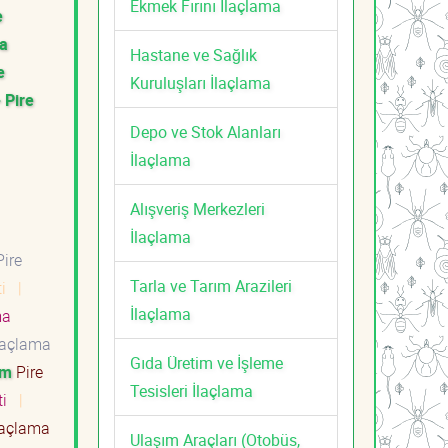
Ekmek Fırını İlaçlama
e
ma
Hastane ve Sağlık
e
Kuruluşları İlaçlama
 Pire
Depo ve Stok Alanları
İlaçlama
Alışveriş Merkezleri
İlaçlama
ire
Tarla ve Tarım Arazileri
ti
|
İlaçlama
ma
laçlama
Gıda Üretim ve İşleme
um
Pire
Tesisleri İlaçlama
ti
|
laçlama
Ulaşım Araçları (Otobüs,