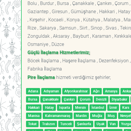
Bolu , Burdur , Bursa , Çanakkale , Çankırı , Çorum , D
Gaziantep , Giresun , Gümüşhane , Hakkari , Hatay , I
, Kırşehir , Kocaeli , Konya , Kütahya , Malatya , 
Rize , Sakarya , Samsun , Siirt , Sinop , Sivas , Teki
Zonguldak , Aksaray , Bayburt , Karaman , Kırıkkale ,
Osmaniye , Düzce
Güçlü İlaçlama Hizmetlerimiz;
Böcek İlaçlama , Haşere İlaçlama , Dezenfeksiyon ,
Fabrika İlaçlama
Pire İlaçlama
hizmeti verdiğimiz şehirler;
Adana
Adıyaman
Afyonkarahisar
Ağrı
Amasya
Anka
Bursa
Çanakkale
Çankırı
Çorum
Denizli
Diyarbakır
Hakkari
Hatay
Isparta
Mersin
İstanbul
İzmir
Kars
Manisa
Kahramanmaraş
Mardin
Muğla
Muş
Nevşeh
Tokat
Trabzon
Tunceli
Şanlıurfa
Uşak
Van
Yozga