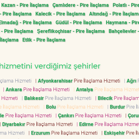
Kazan - Pire İlaçlama
Çamlıdere - Pire İlaçlama
Polatlı - Pir
- Pire İlaçlama
Kalecik - Pire İlaçlama
Altındağ - Pire İlaçla
Elmadağ - Pire İlaçlama
Güdül - Pire İlaçlama
Haymana - Pir
- Pire İlaçlama
Şereflikoçhisar - Pire İlaçlama
Bahçelievler -
 İlaçlama
Etlik - Pire İlaçlama
izmetini verdiğimiz şehirler
laçlama Hizmeti
|
Afyonkarahisar
Pire İlaçlama Hizmeti
|
Ağrı
P
i
|
Ankara
Pire İlaçlama Hizmeti
|
Antalya
Pire İlaçlama Hizme
a Hizmeti
|
Balıkesir
Pire İlaçlama Hizmeti
|
Bilecik
Pire İlaçla
e İlaçlama Hizmeti
|
Bolu
Pire İlaçlama Hizmeti
|
Burdur
Pire İ
le
Pire İlaçlama Hizmeti
|
Çankırı
Pire İlaçlama Hizmeti
|
Çor
|
Diyarbakır
Pire İlaçlama Hizmeti
|
Edirne
Pire İlaçlama Hizme
lama Hizmeti
|
Erzurum
Pire İlaçlama Hizmeti
|
Eskişehir
Pire İ