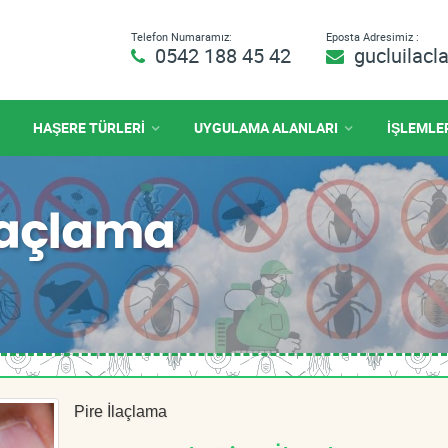
Telefon Numaramız:
Eposta Adresimiz :
0542 188 45 42
gucluilac
HAŞERE TÜRLERİ
UYGULAMA ALANLARI
İŞLEMLE
İlaçlama
Pire İlaçlama