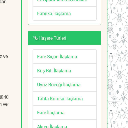
adan
Fabrika İlaçlama
Haşere Türleri
Fare Sıçan İlaçlama
z ve
Kuş Biti İlaçlama
Uyuz Böceği İlaçlama
türlü
Tahta Kurusu İlaçlama
n ve
Fare İlaçlama
Akrep İlaçlama