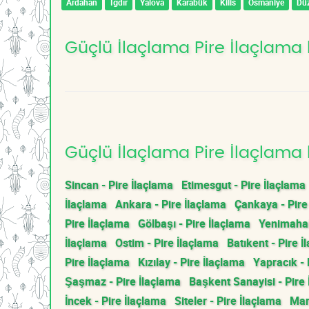
Ardahan
Iğdır
Yalova
Karabük
Kilis
Osmaniye
Dü
Güçlü İlaçlama Pire İlaçlama 
Güçlü İlaçlama Pire İlaçlama 
Sincan - Pire İlaçlama
Etimesgut - Pire İlaçlama
İlaçlama
Ankara - Pire İlaçlama
Çankaya - Pire
Pire İlaçlama
Gölbaşı - Pire İlaçlama
Yenimahall
İlaçlama
Ostim - Pire İlaçlama
Batıkent - Pire İ
Pire İlaçlama
Kızılay - Pire İlaçlama
Yapracık - 
Şaşmaz - Pire İlaçlama
Başkent Sanayisi - Pire
İncek - Pire İlaçlama
Siteler - Pire İlaçlama
Mam