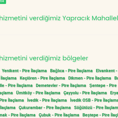
zce
hizmetini verdiğimiz Yapracık Mahallel
hizmetini verdiğimiz bölgeler
Yenikent - Pire İlaçlama
Bağlıca - Pire İlaçlama
Elvankent -
 İlaçlama
Keçiören - Pire İlaçlama
Dikmen - Pire İlaçlama
Ba
e - Pire İlaçlama
Demetevler - Pire İlaçlama
Şentepe - Pire
laçlama
Ümitköy - Pire İlaçlama
Çayyolu - Pire İlaçlama
Ery
Pire İlaçlama
İvedik - Pire İlaçlama
İvedik OSB - Pire İlaçlam
 İlaçlama
Çukurambar - Pire İlaçlama
Söğütözü - Pire İlaçla
ak - Pire İlaçlama
Çubuk - Pire İlaçlama
Beştepe - Pire İla