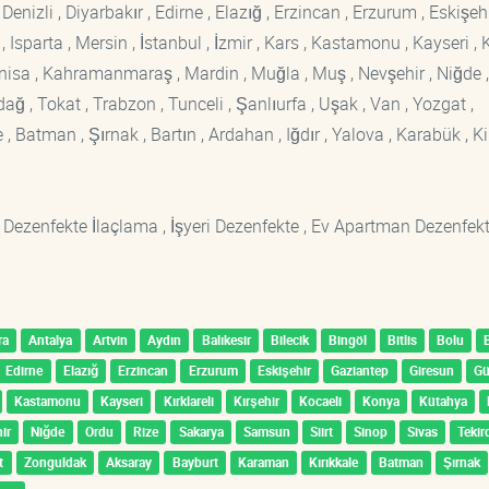
enizli , Diyarbakır , Edirne , Elazığ , Erzincan , Erzurum , Eskişehi
sparta , Mersin , İstanbul , İzmir , Kars , Kastamonu , Kayseri , K
Manisa , Kahramanmaraş , Mardin , Muğla , Muş , Nevşehir , Niğde ,
rdağ , Tokat , Trabzon , Tunceli , Şanlıurfa , Uşak , Van , Yozgat ,
 Batman , Şırnak , Bartın , Ardahan , Iğdır , Yalova , Karabük , Kil
 Dezenfekte İlaçlama , İşyeri Dezenfekte , Ev Apartman Dezenfekt
ra
Antalya
Artvin
Aydın
Balıkesir
Bilecik
Bingöl
Bitlis
Bolu
Edirne
Elazığ
Erzincan
Erzurum
Eskişehir
Gaziantep
Giresun
G
Kastamonu
Kayseri
Kırklareli
Kırşehir
Kocaeli
Konya
Kütahya
ir
Niğde
Ordu
Rize
Sakarya
Samsun
Siirt
Sinop
Sivas
Tekir
t
Zonguldak
Aksaray
Bayburt
Karaman
Kırıkkale
Batman
Şırnak