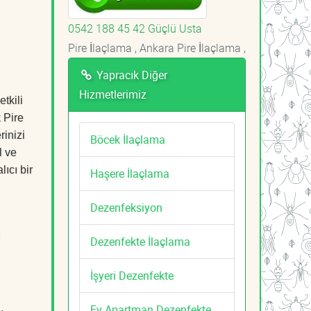
0542 188 45 42 Güçlü Usta
Pire İlaçlama , Ankara Pire İlaçlama ,
Yapracık Diğer
Hizmetlerimiz
tkili
 Pire
rinizi
Böcek İlaçlama
l ve
ıcı bir
Haşere İlaçlama
Dezenfeksiyon
Dezenfekte İlaçlama
İşyeri Dezenfekte
Ev Apartman Dezenfekte