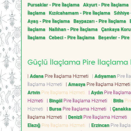
Pursaklar - Pire İlaçlama
Akyurt - Pire İlaçlama
İlaçlama
Kızılcahamam - Pire İlaçlama
Sıhhiye 
Ayaş - Pire İlaçlama
Baypazarı - Pire İlaçlama
İlaçlama
Nallıhan - Pire İlaçlama
Çankaya Koru 
İlaçlama
Cebeci - Pire İlaçlama
Beşevler - Pire
Güçlü İlaçlama Pire İlaçlama h
|
Adana
Pire İlaçlama Hizmeti
|
Adıyaman
Pire İ
İlaçlama Hizmeti
|
Amasya
Pire İlaçlama Hizmet
Artvin
Pire İlaçlama Hizmeti
|
Aydın
Pire İlaçlam
Hizmeti
|
Bingöl
Pire İlaçlama Hizmeti
|
Bitlis
Pir
Hizmeti
|
Bursa
Pire İlaçlama Hizmeti
|
Çanakka
İlaçlama Hizmeti
|
Denizli
Pire İlaçlama Hizmeti
Elazığ
Pire İlaçlama Hizmeti
|
Erzincan
Pire İlaç