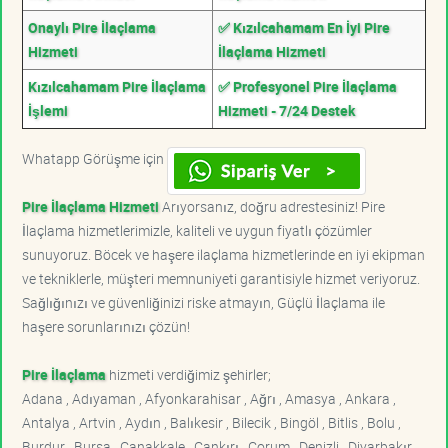
Onaylı Pire İlaçlama
✅ Kızılcahamam En İyi Pire
Hizmeti
İlaçlama Hizmeti
Kızılcahamam Pire İlaçlama
✅ Profesyonel Pire İlaçlama
İşlemi
Hizmeti - 7/24 Destek
Whatapp Görüşme için
Pire İlaçlama Hizmeti
Arıyorsanız, doğru adrestesiniz! Pire
İlaçlama hizmetlerimizle, kaliteli ve uygun fiyatlı çözümler
sunuyoruz. Böcek ve haşere ilaçlama hizmetlerinde en iyi ekipman
ve tekniklerle, müşteri memnuniyeti garantisiyle hizmet veriyoruz.
Sağlığınızı ve güvenliğinizi riske atmayın, Güçlü İlaçlama ile
haşere sorunlarınızı çözün!
Pire İlaçlama
hizmeti verdiğimiz şehirler;
Adana , Adıyaman , Afyonkarahisar , Ağrı , Amasya , Ankara ,
Antalya , Artvin , Aydın , Balıkesir , Bilecik , Bingöl , Bitlis , Bolu ,
Burdur , Bursa , Çanakkale , Çankırı , Çorum , Denizli , Diyarbakır ,