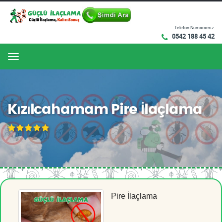
Telefon Numaramız:
0542 188 45 42
Menu
Kızılcahamam Pire İlaçlama
Pire İlaçlama