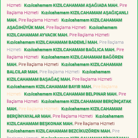
Hizmeti
Kızılcahamam KIZILCAHAMAM AŞAĞIADA MAH.
Pire
İlaçlama Hizmeti
Kızılcahamam KIZILCAHAMAM AŞAĞIÇANLI
MAH.
Pire İlaçlama Hizmeti
Kızılcahamam KIZILCAHAMAM
AŞAĞIHÜYÜK MAH.
Pire İlaçlama Hizmeti
Kızılcahamam
KIZILCAHAMAM AYVACIK MAH.
Pire İlaçlama Hizmeti
Kızılcahamam KIZILCAHAMAM BADEMLİ MAH.
Pire İlaçlama
Hizmeti
Kızılcahamam KIZILCAHAMAM BAĞLICA MAH.
Pire
İlaçlama Hizmeti
Kızılcahamam KIZILCAHAMAM BAĞÖREN
MAH.
Pire İlaçlama Hizmeti
Kızılcahamam KIZILCAHAMAM
BALCILAR MAH.
Pire İlaçlama Hizmeti
Kızılcahamam
KIZILCAHAMAM BAŞAĞAÇ MAH.
Pire İlaçlama Hizmeti
Kızılcahamam KIZILCAHAMAM BAYIR MAH.
Pire İlaçlama
Hizmeti
Kızılcahamam KIZILCAHAMAM BELPINAR MAH.
Pire
İlaçlama Hizmeti
Kızılcahamam KIZILCAHAMAM BERÇİNÇATAK
MAH.
Pire İlaçlama Hizmeti
Kızılcahamam KIZILCAHAMAM
BERÇİNYAYALAR MAH.
Pire İlaçlama Hizmeti
Kızılcahamam
KIZILCAHAMAM BEŞKONAK MAH.
Pire İlaçlama Hizmeti
Kızılcahamam KIZILCAHAMAM BEZCİKUZÖREN MAH.
Pire