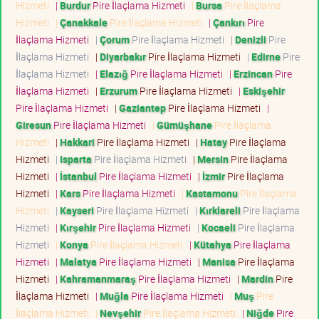
Hizmeti
|
Burdur
Pire İlaçlama Hizmeti
|
Bursa
Pire İlaçlama
Hizmeti
|
Çanakkale
Pire İlaçlama Hizmeti
|
Çankırı
Pire
İlaçlama Hizmeti
|
Çorum
Pire İlaçlama Hizmeti
|
Denizli
Pire
İlaçlama Hizmeti
|
Diyarbakır
Pire İlaçlama Hizmeti
|
Edirne
Pire
İlaçlama Hizmeti
|
Elazığ
Pire İlaçlama Hizmeti
|
Erzincan
Pire
İlaçlama Hizmeti
|
Erzurum
Pire İlaçlama Hizmeti
|
Eskişehir
Pire İlaçlama Hizmeti
|
Gaziantep
Pire İlaçlama Hizmeti
|
Giresun
Pire İlaçlama Hizmeti
|
Gümüşhane
Pire İlaçlama
Hizmeti
|
Hakkari
Pire İlaçlama Hizmeti
|
Hatay
Pire İlaçlama
Hizmeti
|
Isparta
Pire İlaçlama Hizmeti
|
Mersin
Pire İlaçlama
Hizmeti
|
İstanbul
Pire İlaçlama Hizmeti
|
İzmir
Pire İlaçlama
Hizmeti
|
Kars
Pire İlaçlama Hizmeti
|
Kastamonu
Pire İlaçlama
Hizmeti
|
Kayseri
Pire İlaçlama Hizmeti
|
Kırklareli
Pire İlaçlama
Hizmeti
|
Kırşehir
Pire İlaçlama Hizmeti
|
Kocaeli
Pire İlaçlama
Hizmeti
|
Konya
Pire İlaçlama Hizmeti
|
Kütahya
Pire İlaçlama
Hizmeti
|
Malatya
Pire İlaçlama Hizmeti
|
Manisa
Pire İlaçlama
Hizmeti
|
Kahramanmaraş
Pire İlaçlama Hizmeti
|
Mardin
Pire
İlaçlama Hizmeti
|
Muğla
Pire İlaçlama Hizmeti
|
Muş
Pire
İlaçlama Hizmeti
|
Nevşehir
Pire İlaçlama Hizmeti
|
Niğde
Pire