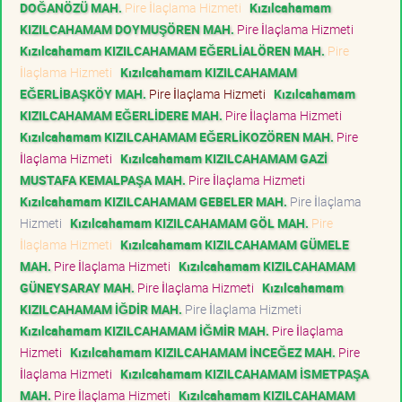
DOĞANÖZÜ MAH.
Pire İlaçlama Hizmeti
Kızılcahamam
KIZILCAHAMAM DOYMUŞÖREN MAH.
Pire İlaçlama Hizmeti
Kızılcahamam KIZILCAHAMAM EĞERLİALÖREN MAH.
Pire
İlaçlama Hizmeti
Kızılcahamam KIZILCAHAMAM
EĞERLİBAŞKÖY MAH.
Pire İlaçlama Hizmeti
Kızılcahamam
KIZILCAHAMAM EĞERLİDERE MAH.
Pire İlaçlama Hizmeti
Kızılcahamam KIZILCAHAMAM EĞERLİKOZÖREN MAH.
Pire
İlaçlama Hizmeti
Kızılcahamam KIZILCAHAMAM GAZİ
MUSTAFA KEMALPAŞA MAH.
Pire İlaçlama Hizmeti
Kızılcahamam KIZILCAHAMAM GEBELER MAH.
Pire İlaçlama
Hizmeti
Kızılcahamam KIZILCAHAMAM GÖL MAH.
Pire
İlaçlama Hizmeti
Kızılcahamam KIZILCAHAMAM GÜMELE
MAH.
Pire İlaçlama Hizmeti
Kızılcahamam KIZILCAHAMAM
GÜNEYSARAY MAH.
Pire İlaçlama Hizmeti
Kızılcahamam
KIZILCAHAMAM İĞDİR MAH.
Pire İlaçlama Hizmeti
Kızılcahamam KIZILCAHAMAM İĞMİR MAH.
Pire İlaçlama
Hizmeti
Kızılcahamam KIZILCAHAMAM İNCEĞEZ MAH.
Pire
İlaçlama Hizmeti
Kızılcahamam KIZILCAHAMAM İSMETPAŞA
MAH.
Pire İlaçlama Hizmeti
Kızılcahamam KIZILCAHAMAM