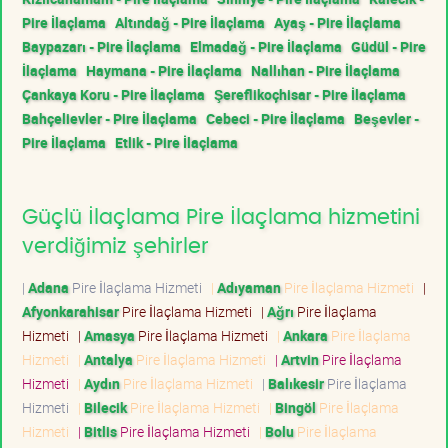
Pire İlaçlama
Altındağ - Pire İlaçlama
Ayaş - Pire İlaçlama
Baypazarı - Pire İlaçlama
Elmadağ - Pire İlaçlama
Güdül - Pire
İlaçlama
Haymana - Pire İlaçlama
Nallıhan - Pire İlaçlama
Çankaya Koru - Pire İlaçlama
Şereflikoçhisar - Pire İlaçlama
Bahçelievler - Pire İlaçlama
Cebeci - Pire İlaçlama
Beşevler -
Pire İlaçlama
Etlik - Pire İlaçlama
Güçlü İlaçlama Pire İlaçlama hizmetini
verdiğimiz şehirler
|
Adana
Pire İlaçlama Hizmeti
|
Adıyaman
Pire İlaçlama Hizmeti
|
Afyonkarahisar
Pire İlaçlama Hizmeti
|
Ağrı
Pire İlaçlama
Hizmeti
|
Amasya
Pire İlaçlama Hizmeti
|
Ankara
Pire İlaçlama
Hizmeti
|
Antalya
Pire İlaçlama Hizmeti
|
Artvin
Pire İlaçlama
Hizmeti
|
Aydın
Pire İlaçlama Hizmeti
|
Balıkesir
Pire İlaçlama
Hizmeti
|
Bilecik
Pire İlaçlama Hizmeti
|
Bingöl
Pire İlaçlama
Hizmeti
|
Bitlis
Pire İlaçlama Hizmeti
|
Bolu
Pire İlaçlama