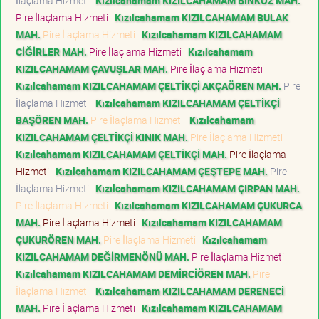
İlaçlama Hizmeti
Kızılcahamam KIZILCAHAMAM BİNKOZ MAH.
Pire İlaçlama Hizmeti
Kızılcahamam KIZILCAHAMAM BULAK
MAH.
Pire İlaçlama Hizmeti
Kızılcahamam KIZILCAHAMAM
CİĞİRLER MAH.
Pire İlaçlama Hizmeti
Kızılcahamam
KIZILCAHAMAM ÇAVUŞLAR MAH.
Pire İlaçlama Hizmeti
Kızılcahamam KIZILCAHAMAM ÇELTİKÇİ AKÇAÖREN MAH.
Pire
İlaçlama Hizmeti
Kızılcahamam KIZILCAHAMAM ÇELTİKÇİ
BAŞÖREN MAH.
Pire İlaçlama Hizmeti
Kızılcahamam
KIZILCAHAMAM ÇELTİKÇİ KINIK MAH.
Pire İlaçlama Hizmeti
Kızılcahamam KIZILCAHAMAM ÇELTİKÇİ MAH.
Pire İlaçlama
Hizmeti
Kızılcahamam KIZILCAHAMAM ÇEŞTEPE MAH.
Pire
İlaçlama Hizmeti
Kızılcahamam KIZILCAHAMAM ÇIRPAN MAH.
Pire İlaçlama Hizmeti
Kızılcahamam KIZILCAHAMAM ÇUKURCA
MAH.
Pire İlaçlama Hizmeti
Kızılcahamam KIZILCAHAMAM
ÇUKURÖREN MAH.
Pire İlaçlama Hizmeti
Kızılcahamam
KIZILCAHAMAM DEĞİRMENÖNÜ MAH.
Pire İlaçlama Hizmeti
Kızılcahamam KIZILCAHAMAM DEMİRCİÖREN MAH.
Pire
İlaçlama Hizmeti
Kızılcahamam KIZILCAHAMAM DERENECİ
MAH.
Pire İlaçlama Hizmeti
Kızılcahamam KIZILCAHAMAM