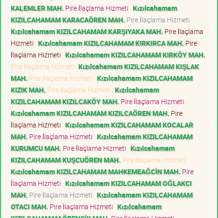
KALEMLER MAH.
Pire İlaçlama Hizmeti
Kızılcahamam
KIZILCAHAMAM KARACAÖREN MAH.
Pire İlaçlama Hizmeti
Kızılcahamam KIZILCAHAMAM KARŞIYAKA MAH.
Pire İlaçlama
Hizmeti
Kızılcahamam KIZILCAHAMAM KIRKIRCA MAH.
Pire
İlaçlama Hizmeti
Kızılcahamam KIZILCAHAMAM KIRKÖY MAH.
Pire İlaçlama Hizmeti
Kızılcahamam KIZILCAHAMAM KIŞLAK
MAH.
Pire İlaçlama Hizmeti
Kızılcahamam KIZILCAHAMAM
KIZIK MAH.
Pire İlaçlama Hizmeti
Kızılcahamam
KIZILCAHAMAM KIZILCAKÖY MAH.
Pire İlaçlama Hizmeti
Kızılcahamam KIZILCAHAMAM KIZILCAÖREN MAH.
Pire
İlaçlama Hizmeti
Kızılcahamam KIZILCAHAMAM KOCALAR
MAH.
Pire İlaçlama Hizmeti
Kızılcahamam KIZILCAHAMAM
KURUMCU MAH.
Pire İlaçlama Hizmeti
Kızılcahamam
KIZILCAHAMAM KUŞCUÖREN MAH.
Pire İlaçlama Hizmeti
Kızılcahamam KIZILCAHAMAM MAHKEMEAĞCİN MAH.
Pire
İlaçlama Hizmeti
Kızılcahamam KIZILCAHAMAM OĞLAKCI
MAH.
Pire İlaçlama Hizmeti
Kızılcahamam KIZILCAHAMAM
OTACI MAH.
Pire İlaçlama Hizmeti
Kızılcahamam