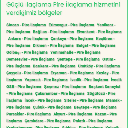
Güçlü İlaçlama Pire İlaçlama hizmetini
verdiğimiz bölgeler
Sincan - Pire İlaçlama
Etimesgut - Pire İlaçlama
Yenikent -
Pire İlaçlama
Bağlıca - Pire İlaçlama
Elvankent - Pire İlaçlama
Ankara - Pire İlaçlama
Çankaya - Pire İlaçlama
Keçiören -
Pire İlaçlama
Dikmen - Pire İlaçlama
Balgat - Pire İlaçlama
Gölbaşı - Pire İlaçlama
Yenimahalle - Pire İlaçlama
Demetevler - Pire İlaçlama
Şentepe - Pire İlaçlama
Ostim -
Pire İlaçlama
Batıkent - Pire İlaçlama
Ümitköy - Pire İlaçlama
Çayyolu - Pire İlaçlama
Eryaman - Pire İlaçlama
Kızılay - Pire
İlaçlama
Yapracık - Pire İlaçlama
İvedik - Pire İlaçlama
İvedik
OSB - Pire İlaçlama
Şaşmaz - Pire İlaçlama
Başkent Sanayisi
- Pire İlaçlama
Çukurambar - Pire İlaçlama
Söğütözü - Pire
İlaçlama
İncek - Pire İlaçlama
Siteler - Pire İlaçlama
Mamak -
Pire İlaçlama
Çubuk - Pire İlaçlama
Beştepe - Pire İlaçlama
Pursaklar - Pire İlaçlama
Akyurt - Pire İlaçlama
Kazan - Pire
İlaçlama
Çamlıdere - Pire İlaçlama
Polatlı - Pire İlaçlama
Kızılcahamam - Pire İlaçlama
Sıhhiye - Pire İlaçlama
Kalecik -