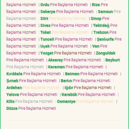
İlaçlama Hizmeti
|
Ordu
Pire İlaçlama Hizmeti
|
Rize
Pire
İlaçlama Hizmeti
|
Sakarya
Pire İlaçlama Hizmeti
|
Samsun
Pire
İlaçlama Hizmeti
|
Siirt
Pire İlaçlama Hizmeti
|
Sinop
Pire
İlaçlama Hizmeti
|
Sivas
Pire İlaçlama Hizmeti
|
Tekirdağ
Pire
İlaçlama Hizmeti
|
Tokat
Pire İlaçlama Hizmeti
|
Trabzon
Pire
İlaçlama Hizmeti
|
Tunceli
Pire İlaçlama Hizmeti
|
Şanlıurfa
Pire
İlaçlama Hizmeti
|
Uşak
Pire İlaçlama Hizmeti
|
Van
Pire
İlaçlama Hizmeti
|
Yozgat
Pire İlaçlama Hizmeti
|
Zonguldak
Pire İlaçlama Hizmeti
|
Aksaray
Pire İlaçlama Hizmeti
|
Bayburt
Pire İlaçlama Hizmeti
|
Karaman
Pire İlaçlama Hizmeti
|
Kırıkkale
Pire İlaçlama Hizmeti
|
Batman
Pire İlaçlama Hizmeti
|
Şırnak
Pire İlaçlama Hizmeti
|
Bartın
Pire İlaçlama Hizmeti
|
Ardahan
Pire İlaçlama Hizmeti
|
Iğdır
Pire İlaçlama Hizmeti
|
Yalova
Pire İlaçlama Hizmeti
|
Karabük
Pire İlaçlama Hizmeti
|
Kilis
Pire İlaçlama Hizmeti
|
Osmaniye
Pire İlaçlama Hizmeti
|
Düzce
Pire İlaçlama Hizmeti