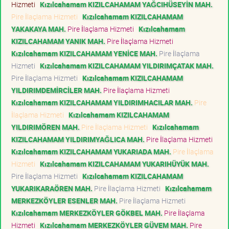
Hizmeti
Kızılcahamam KIZILCAHAMAM YAĞCIHÜSEYİN MAH.
Pire İlaçlama Hizmeti
Kızılcahamam KIZILCAHAMAM
YAKAKAYA MAH.
Pire İlaçlama Hizmeti
Kızılcahamam
KIZILCAHAMAM YANIK MAH.
Pire İlaçlama Hizmeti
Kızılcahamam KIZILCAHAMAM YENİCE MAH.
Pire İlaçlama
Hizmeti
Kızılcahamam KIZILCAHAMAM YILDIRIMÇATAK MAH.
Pire İlaçlama Hizmeti
Kızılcahamam KIZILCAHAMAM
YILDIRIMDEMİRCİLER MAH.
Pire İlaçlama Hizmeti
Kızılcahamam KIZILCAHAMAM YILDIRIMHACILAR MAH.
Pire
İlaçlama Hizmeti
Kızılcahamam KIZILCAHAMAM
YILDIRIMÖREN MAH.
Pire İlaçlama Hizmeti
Kızılcahamam
KIZILCAHAMAM YILDIRIMYAĞLICA MAH.
Pire İlaçlama Hizmeti
Kızılcahamam KIZILCAHAMAM YUKARIADA MAH.
Pire İlaçlama
Hizmeti
Kızılcahamam KIZILCAHAMAM YUKARIHÜYÜK MAH.
Pire İlaçlama Hizmeti
Kızılcahamam KIZILCAHAMAM
YUKARIKARAÖREN MAH.
Pire İlaçlama Hizmeti
Kızılcahamam
MERKEZKÖYLER ESENLER MAH.
Pire İlaçlama Hizmeti
Kızılcahamam MERKEZKÖYLER GÖKBEL MAH.
Pire İlaçlama
Hizmeti
Kızılcahamam MERKEZKÖYLER GÜVEM MAH.
Pire