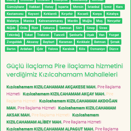
Gümüşhane
Hakkari
Hatay
Isparta
Mersin
İstanbul
İzmir
Kars
Kastamonu
Kayseri
Kırklareli
Kırşehir
Kocaeli
Konya
Kütahya
Malatya
Manisa
Kahramanmaraş
Mardin
Muğla
Muş
Nevşehir
Niğde
Ordu
Rize
Sakarya
Samsun
Siirt
Sinop
Sivas
Tekirdağ
Tokat
Trabzon
Tunceli
Şanlıurfa
Uşak
Van
Yozgat
Zonguldak
Aksaray
Bayburt
Karaman
Kırıkkale
Batman
Şırnak
Bartın
Ardahan
Iğdır
Yalova
Karabük
Kilis
Osmaniye
Düzce
Güçlü İlaçlama Pire İlaçlama hizmetini
verdiğimiz Kızılcahamam Mahalleleri
Kızılcahamam KIZILCAHAMAM AKÇAKESE MAH.
Pire İlaçlama
Hizmeti
Kızılcahamam KIZILCAHAMAM AKÇAY MAH.
Pire
İlaçlama Hizmeti
Kızılcahamam KIZILCAHAMAM AKDOĞAN
MAH.
Pire İlaçlama Hizmeti
Kızılcahamam KIZILCAHAMAM
AKSAK MAH.
Pire İlaçlama Hizmeti
Kızılcahamam
KIZILCAHAMAM ALİBEY MAH.
Pire İlaçlama Hizmeti
Kızılcahamam KIZILCAHAMAM ALPAGUT MAH.
Pire İlaçlama