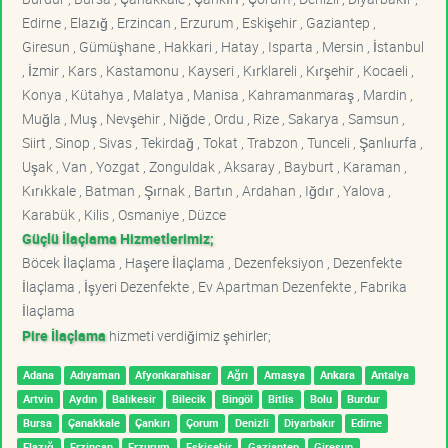
Edirne , Elazığ , Erzincan , Erzurum , Eskişehir , Gaziantep ,
Giresun , Gümüşhane , Hakkari , Hatay , Isparta , Mersin , İstanbul
, İzmir , Kars , Kastamonu , Kayseri , Kırklareli , Kırşehir , Kocaeli ,
Konya , Kütahya , Malatya , Manisa , Kahramanmaraş , Mardin ,
Muğla , Muş , Nevşehir , Niğde , Ordu , Rize , Sakarya , Samsun ,
Siirt , Sinop , Sivas , Tekirdağ , Tokat , Trabzon , Tunceli , Şanlıurfa ,
Uşak , Van , Yozgat , Zonguldak , Aksaray , Bayburt , Karaman ,
Kırıkkale , Batman , Şırnak , Bartın , Ardahan , Iğdır , Yalova ,
Karabük , Kilis , Osmaniye , Düzce
Güçlü İlaçlama Hizmetlerimiz;
Böcek İlaçlama , Haşere İlaçlama , Dezenfeksiyon , Dezenfekte
İlaçlama , İşyeri Dezenfekte , Ev Apartman Dezenfekte , Fabrika
İlaçlama
Pire İlaçlama
hizmeti verdiğimiz şehirler;
Adana
Adıyaman
Afyonkarahisar
Ağrı
Amasya
Ankara
Antalya
Artvin
Aydın
Balıkesir
Bilecik
Bingöl
Bitlis
Bolu
Burdur
Bursa
Çanakkale
Çankırı
Çorum
Denizli
Diyarbakır
Edirne
Elazığ
Erzincan
Erzurum
Eskişehir
Gaziantep
Giresun