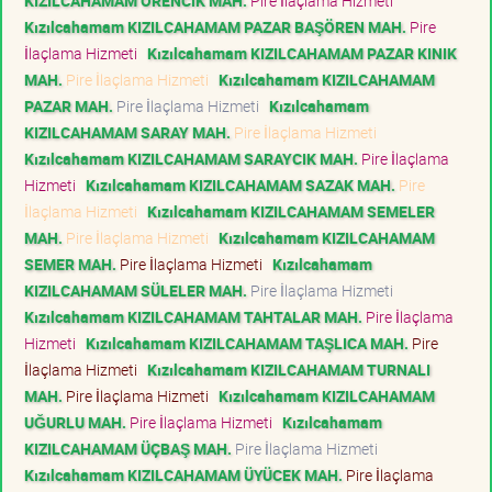
KIZILCAHAMAM ÖRENCİK MAH.
Pire İlaçlama Hizmeti
Kızılcahamam KIZILCAHAMAM PAZAR BAŞÖREN MAH.
Pire
İlaçlama Hizmeti
Kızılcahamam KIZILCAHAMAM PAZAR KINIK
MAH.
Pire İlaçlama Hizmeti
Kızılcahamam KIZILCAHAMAM
PAZAR MAH.
Pire İlaçlama Hizmeti
Kızılcahamam
KIZILCAHAMAM SARAY MAH.
Pire İlaçlama Hizmeti
Kızılcahamam KIZILCAHAMAM SARAYCIK MAH.
Pire İlaçlama
Hizmeti
Kızılcahamam KIZILCAHAMAM SAZAK MAH.
Pire
İlaçlama Hizmeti
Kızılcahamam KIZILCAHAMAM SEMELER
MAH.
Pire İlaçlama Hizmeti
Kızılcahamam KIZILCAHAMAM
SEMER MAH.
Pire İlaçlama Hizmeti
Kızılcahamam
KIZILCAHAMAM SÜLELER MAH.
Pire İlaçlama Hizmeti
Kızılcahamam KIZILCAHAMAM TAHTALAR MAH.
Pire İlaçlama
Hizmeti
Kızılcahamam KIZILCAHAMAM TAŞLICA MAH.
Pire
İlaçlama Hizmeti
Kızılcahamam KIZILCAHAMAM TURNALI
MAH.
Pire İlaçlama Hizmeti
Kızılcahamam KIZILCAHAMAM
UĞURLU MAH.
Pire İlaçlama Hizmeti
Kızılcahamam
KIZILCAHAMAM ÜÇBAŞ MAH.
Pire İlaçlama Hizmeti
Kızılcahamam KIZILCAHAMAM ÜYÜCEK MAH.
Pire İlaçlama