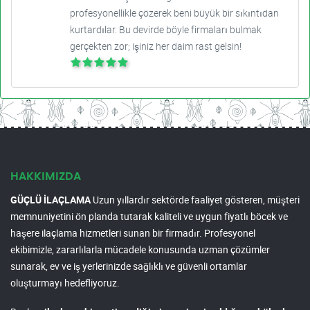
profesyonellikle çözerek beni büyük bir sıkıntıdan
kurtardılar. Bu devirde böyle firmaları bulmak
gerçekten zor; işiniz her daim rast gelsin!
HAKKIMIZDA
GÜÇLÜ İLAÇLAMA
Uzun yıllardır sektörde faaliyet gösteren, müşteri
memnuniyetini ön planda tutarak kaliteli ve uygun fiyatlı böcek ve
haşere ilaçlama hizmetleri sunan bir firmadır. Profesyonel
ekibimizle, zararlılarla mücadele konusunda uzman çözümler
sunarak, ev ve iş yerlerinizde sağlıklı ve güvenli ortamlar
oluşturmayı hedefliyoruz.