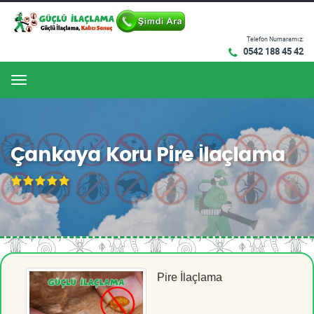
Telefon Numaramız:
0542 188 45 42
Menu
Çankaya Koru Pire İlaçlama
Pire İlaçlama