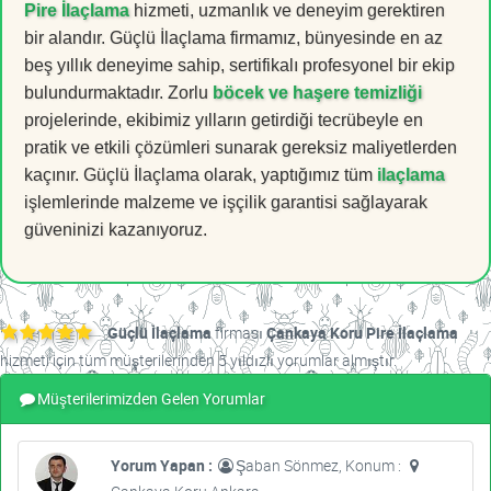
Pire İlaçlama
hizmeti, uzmanlık ve deneyim gerektiren
bir alandır. Güçlü İlaçlama firmamız, bünyesinde en az
beş yıllık deneyime sahip, sertifikalı profesyonel bir ekip
bulundurmaktadır. Zorlu
böcek ve haşere temizliği
projelerinde, ekibimiz yılların getirdiği tecrübeyle en
pratik ve etkili çözümleri sunarak gereksiz maliyetlerden
kaçınır. Güçlü İlaçlama olarak, yaptığımız tüm
ilaçlama
işlemlerinde malzeme ve işçilik garantisi sağlayarak
güveninizi kazanıyoruz.
Güçlü İlaçlama
firması
Çankaya Koru Pire İlaçlama
hizmeti için tüm müşterilerinden 5 yıldızlı yorumlar almıştır.
Müşterilerimizden Gelen Yorumlar
Yorum Yapan :
Şaban Sönmez, Konum :