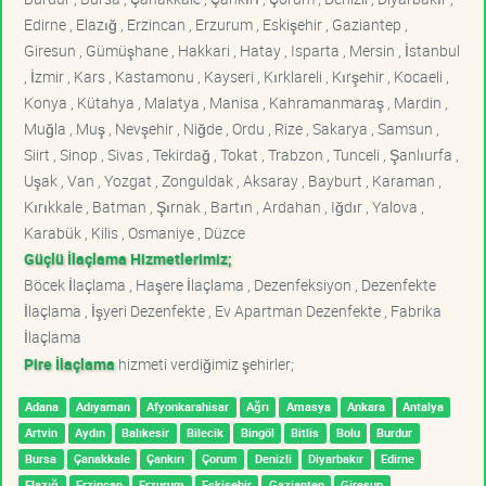
Edirne , Elazığ , Erzincan , Erzurum , Eskişehir , Gaziantep ,
Giresun , Gümüşhane , Hakkari , Hatay , Isparta , Mersin , İstanbul
, İzmir , Kars , Kastamonu , Kayseri , Kırklareli , Kırşehir , Kocaeli ,
Konya , Kütahya , Malatya , Manisa , Kahramanmaraş , Mardin ,
Muğla , Muş , Nevşehir , Niğde , Ordu , Rize , Sakarya , Samsun ,
Siirt , Sinop , Sivas , Tekirdağ , Tokat , Trabzon , Tunceli , Şanlıurfa ,
Uşak , Van , Yozgat , Zonguldak , Aksaray , Bayburt , Karaman ,
Kırıkkale , Batman , Şırnak , Bartın , Ardahan , Iğdır , Yalova ,
Karabük , Kilis , Osmaniye , Düzce
Güçlü İlaçlama Hizmetlerimiz;
Böcek İlaçlama , Haşere İlaçlama , Dezenfeksiyon , Dezenfekte
İlaçlama , İşyeri Dezenfekte , Ev Apartman Dezenfekte , Fabrika
İlaçlama
Pire İlaçlama
hizmeti verdiğimiz şehirler;
Adana
Adıyaman
Afyonkarahisar
Ağrı
Amasya
Ankara
Antalya
Artvin
Aydın
Balıkesir
Bilecik
Bingöl
Bitlis
Bolu
Burdur
Bursa
Çanakkale
Çankırı
Çorum
Denizli
Diyarbakır
Edirne
Elazığ
Erzincan
Erzurum
Eskişehir
Gaziantep
Giresun