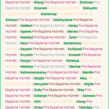
İlaçlama Hizmeti
|
Elazığ
Pire İlaçlama Hizmeti
|
Erzincan
Pire
İlaçlama Hizmeti
|
Erzurum
Pire İlaçlama Hizmeti
|
Eskişehir
Pire İlaçlama Hizmeti
|
Gaziantep
Pire İlaçlama Hizmeti
|
Giresun
Pire İlaçlama Hizmeti
|
Gümüşhane
Pire İlaçlama
Hizmeti
|
Hakkari
Pire İlaçlama Hizmeti
|
Hatay
Pire İlaçlama
Hizmeti
|
Isparta
Pire İlaçlama Hizmeti
|
Mersin
Pire İlaçlama
Hizmeti
|
İstanbul
Pire İlaçlama Hizmeti
|
İzmir
Pire İlaçlama
Hizmeti
|
Kars
Pire İlaçlama Hizmeti
|
Kastamonu
Pire İlaçlama
Hizmeti
|
Kayseri
Pire İlaçlama Hizmeti
|
Kırklareli
Pire İlaçlama
Hizmeti
|
Kırşehir
Pire İlaçlama Hizmeti
|
Kocaeli
Pire İlaçlama
Hizmeti
|
Konya
Pire İlaçlama Hizmeti
|
Kütahya
Pire İlaçlama
Hizmeti
|
Malatya
Pire İlaçlama Hizmeti
|
Manisa
Pire İlaçlama
Hizmeti
|
Kahramanmaraş
Pire İlaçlama Hizmeti
|
Mardin
Pire
İlaçlama Hizmeti
|
Muğla
Pire İlaçlama Hizmeti
|
Muş
Pire
İlaçlama Hizmeti
|
Nevşehir
Pire İlaçlama Hizmeti
|
Niğde
Pire
İlaçlama Hizmeti
|
Ordu
Pire İlaçlama Hizmeti
|
Rize
Pire
İlaçlama Hizmeti
|
Sakarya
Pire İlaçlama Hizmeti
|
Samsun
Pire
İlaçlama Hizmeti
|
Siirt
Pire İlaçlama Hizmeti
|
Sinop
Pire
İlaçlama Hizmeti
|
Sivas
Pire İlaçlama Hizmeti
|
Tekirdağ
Pire