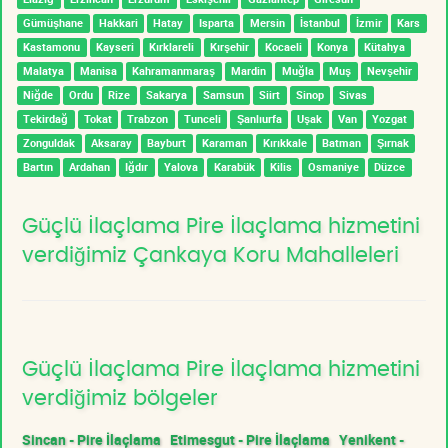
Gümüşhane
Hakkari
Hatay
Isparta
Mersin
İstanbul
İzmir
Kars
Kastamonu
Kayseri
Kırklareli
Kırşehir
Kocaeli
Konya
Kütahya
Malatya
Manisa
Kahramanmaraş
Mardin
Muğla
Muş
Nevşehir
Niğde
Ordu
Rize
Sakarya
Samsun
Siirt
Sinop
Sivas
Tekirdağ
Tokat
Trabzon
Tunceli
Şanlıurfa
Uşak
Van
Yozgat
Zonguldak
Aksaray
Bayburt
Karaman
Kırıkkale
Batman
Şırnak
Bartın
Ardahan
Iğdır
Yalova
Karabük
Kilis
Osmaniye
Düzce
Güçlü İlaçlama Pire İlaçlama hizmetini
verdiğimiz Çankaya Koru Mahalleleri
Güçlü İlaçlama Pire İlaçlama hizmetini
verdiğimiz bölgeler
Sincan - Pire İlaçlama
Etimesgut - Pire İlaçlama
Yenikent -