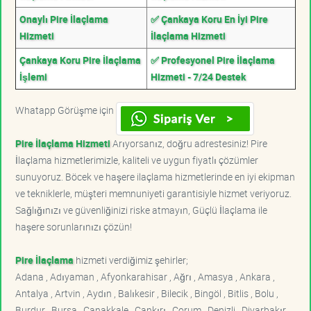
Onaylı Pire İlaçlama
✅ Çankaya Koru En İyi Pire
Hizmeti
İlaçlama Hizmeti
Çankaya Koru Pire İlaçlama
✅ Profesyonel Pire İlaçlama
İşlemi
Hizmeti - 7/24 Destek
Whatapp Görüşme için
Pire İlaçlama Hizmeti
Arıyorsanız, doğru adrestesiniz! Pire
İlaçlama hizmetlerimizle, kaliteli ve uygun fiyatlı çözümler
sunuyoruz. Böcek ve haşere ilaçlama hizmetlerinde en iyi ekipman
ve tekniklerle, müşteri memnuniyeti garantisiyle hizmet veriyoruz.
Sağlığınızı ve güvenliğinizi riske atmayın, Güçlü İlaçlama ile
haşere sorunlarınızı çözün!
Pire İlaçlama
hizmeti verdiğimiz şehirler;
Adana , Adıyaman , Afyonkarahisar , Ağrı , Amasya , Ankara ,
Antalya , Artvin , Aydın , Balıkesir , Bilecik , Bingöl , Bitlis , Bolu ,
Burdur , Bursa , Çanakkale , Çankırı , Çorum , Denizli , Diyarbakır ,