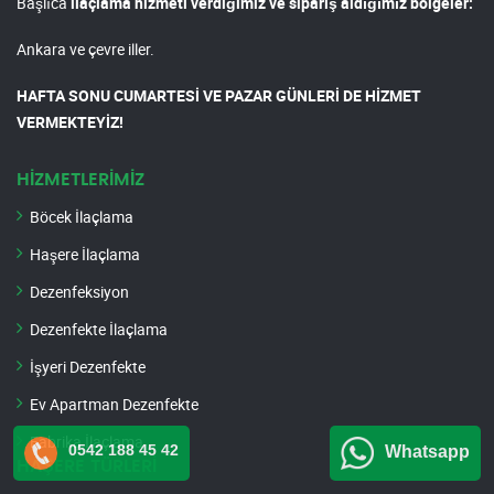
Başlıca
ilaçlama hizmeti verdiğimiz ve sipariş aldığımız bölgeler:
Ankara ve çevre iller.
HAFTA SONU CUMARTESİ VE PAZAR GÜNLERİ DE HİZMET
VERMEKTEYİZ!
HİZMETLERİMİZ
Böcek İlaçlama
Haşere İlaçlama
Dezenfeksiyon
Dezenfekte İlaçlama
İşyeri Dezenfekte
Ev Apartman Dezenfekte
Fabrika İlaçlama
0542 188 45 42
Whatsapp
HAŞERE TÜRLERİ