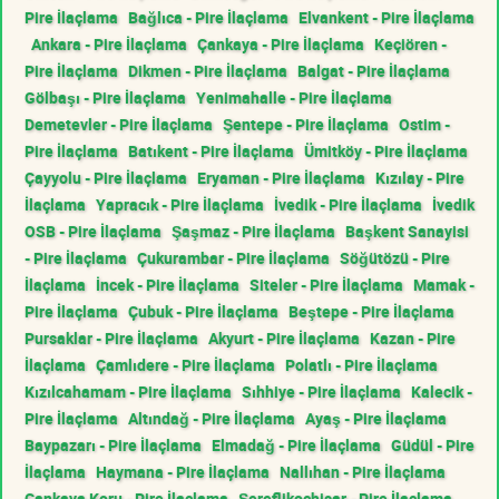
Pire İlaçlama
Bağlıca - Pire İlaçlama
Elvankent - Pire İlaçlama
Ankara - Pire İlaçlama
Çankaya - Pire İlaçlama
Keçiören -
Pire İlaçlama
Dikmen - Pire İlaçlama
Balgat - Pire İlaçlama
Gölbaşı - Pire İlaçlama
Yenimahalle - Pire İlaçlama
Demetevler - Pire İlaçlama
Şentepe - Pire İlaçlama
Ostim -
Pire İlaçlama
Batıkent - Pire İlaçlama
Ümitköy - Pire İlaçlama
Çayyolu - Pire İlaçlama
Eryaman - Pire İlaçlama
Kızılay - Pire
İlaçlama
Yapracık - Pire İlaçlama
İvedik - Pire İlaçlama
İvedik
OSB - Pire İlaçlama
Şaşmaz - Pire İlaçlama
Başkent Sanayisi
- Pire İlaçlama
Çukurambar - Pire İlaçlama
Söğütözü - Pire
İlaçlama
İncek - Pire İlaçlama
Siteler - Pire İlaçlama
Mamak -
Pire İlaçlama
Çubuk - Pire İlaçlama
Beştepe - Pire İlaçlama
Pursaklar - Pire İlaçlama
Akyurt - Pire İlaçlama
Kazan - Pire
İlaçlama
Çamlıdere - Pire İlaçlama
Polatlı - Pire İlaçlama
Kızılcahamam - Pire İlaçlama
Sıhhiye - Pire İlaçlama
Kalecik -
Pire İlaçlama
Altındağ - Pire İlaçlama
Ayaş - Pire İlaçlama
Baypazarı - Pire İlaçlama
Elmadağ - Pire İlaçlama
Güdül - Pire
İlaçlama
Haymana - Pire İlaçlama
Nallıhan - Pire İlaçlama
Çankaya Koru - Pire İlaçlama
Şereflikoçhisar - Pire İlaçlama